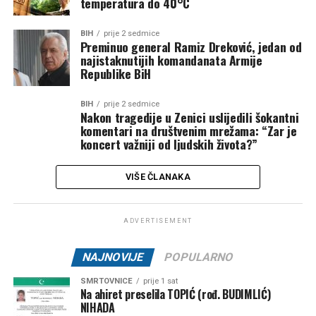
temperatura do 40°C
BIH
prije 2 sedmice
Preminuo general Ramiz Dreković, jedan od
najistaknutijih komandanata Armije
Republike BiH
BIH
prije 2 sedmice
Nakon tragedije u Zenici uslijedili šokantni
komentari na društvenim mrežama: “Zar je
koncert važniji od ljudskih života?”
VIŠE ČLANAKA
ADVERTISEMENT
NAJNOVIJE
POPULARNO
SMRTOVNICE
prije 1 sat
Na ahiret preselila TOPIĆ (rođ. BUDIMLIĆ)
NIHADA