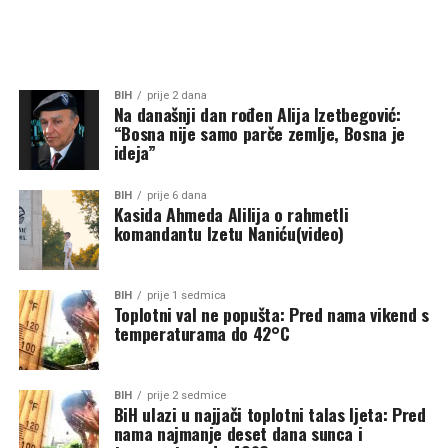
BIH
prije 2 dana
Na današnji dan rođen Alija Izetbegović:
“Bosna nije samo parče zemlje, Bosna je
ideja”
BIH
prije 6 dana
Kasida Ahmeda Alilija o rahmetli
komandantu Izetu Naniću(video)
BIH
prije 1 sedmica
Toplotni val ne popušta: Pred nama vikend s
temperaturama do 42°C
BIH
prije 2 sedmice
BiH ulazi u najjači toplotni talas ljeta: Pred
nama najmanje deset dana sunca i