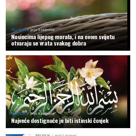
RELIGIJA
prije 3 sedmice
Nosiocima lijepog morala, i na ovom svijetu
otvaraju se vrata svakog dobra
RELIGIJA
prije 4 sedmice
Najveće dostignuće je biti istinski čovjek
RELIGIJA
prije 1 mjesec