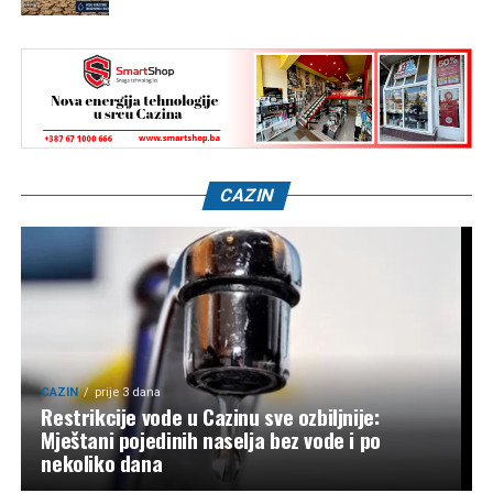
CAZIN
CAZIN
prije 3 dana
Restrikcije vode u Cazinu sve ozbiljnije:
Mještani pojedinih naselja bez vode i po
nekoliko dana