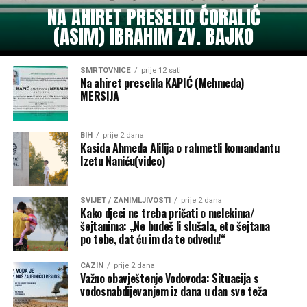
NA AHIRET PRESELIO ĆORALIĆ
(ASIM) IBRAHIM ZV. BAJKO
SMRTOVNICE
prije 12 sati
Na ahiret preselila KAPIĆ (Mehmeda)
MERSIJA
BIH
prije 2 dana
Kasida Ahmeda Alilija o rahmetli komandantu
Izetu Naniću(video)
SVIJET / ZANIMLJIVOSTI
prije 2 dana
Kako djeci ne treba pričati o melekima/
šejtanima: „Ne budeš li slušala, eto šejtana
po tebe, dat ću im da te odvedu!“
CAZIN
prije 2 dana
Važno obavještenje Vodovoda: Situacija s
vodosnabdijevanjem iz dana u dan sve teža