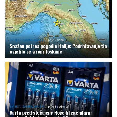
SVIJET / ZANIMLJIVOSTI
prije 2 dana
Snažan potres pogodio Italiju: Podrhtavanje tla
osjetilo se širom Toskane
SVIJET / ZANIMLJIVOSTI
prije 1 sedmica
Varta pred stečajem: Hoće li legendarni