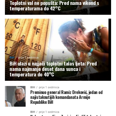
Toplotni val ne popušta: Pred nama vikend s
temperaturama do 42°C
BIH
prije 1 sedmica
BiH ulazi u najjači toplotni talas ljeta: Pred
nama najmanje deset dana sunca i
temperatura do 40°C
BIH
prije 1 sedmica
Preminuo general Ramiz Dreković, jedan od
najistaknutijih komandanata Armije
Republike BiH
BIH
prije 1 sedmica