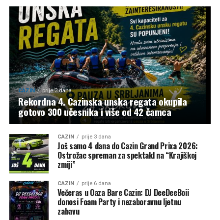
CAZIN
prije 3 dana
Rekordna 4. Cazinska unska regata okupila
gotovo 300 učesnika i više od 42 čamca
CAZIN
prije 3 dana
Još samo 4 dana do Cazin Grand Prixa 2026:
Ostrožac spreman za spektakl na “Krajiškoj
zmiji”
CAZIN
prije 6 dana
Večeras u Oaza Bare Cazin: DJ DeeDeeBoii
donosi Foam Party i nezaboravnu ljetnu
zabavu