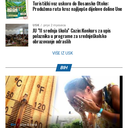
Turistički voz uskoro do Bosanske Otoke:
Produžena ruta kroz najljepše dijelove doline Une
USK
prije 2 mjeseca
JU ”II srednja škola” Cazin:Konkurs za upis
polaznika u programe za srednješkolsko
obrazovanje odraslih
VIŠE IZ USK
BIH
BIH
prije 6 dana