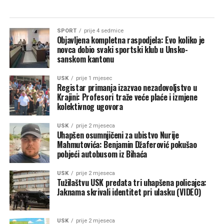
SPORT
prije 4 sedmice
Objavljena kompletna raspodjela: Evo koliko je
novca dobio svaki sportski klub u Unsko-
sanskom kantonu
USK
prije 1 mjesec
Registar primanja izazvao nezadovoljstvo u
Krajini: Profesori traže veće plaće i izmjene
kolektivnog ugovora
USK
prije 2 mjeseca
Uhapšen osumnjičeni za ubistvo Nurije
Mahmutovića: Benjamin Džaferović pokušao
pobjeći autobusom iz Bihaća
USK
prije 2 mjeseca
Tužilaštvu USK predata tri uhapšena policajca:
Jaknama skrivali identitet pri ulasku (VIDEO)
USK
prije 2 mjeseca