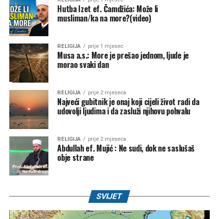
Hutba Izet ef. Čamdžića: Može li
musliman/ka na more?(video)
RELIGIJA
prije 1 mjesec
Musa a.s.: More je prešao jednom, ljude je
morao svaki dan
RELIGIJA
prije 2 mjeseca
Najveći gubitnik je onaj koji cijeli život radi da
udovolji ljudima i da zasluži njihovu pohvalu
RELIGIJA
prije 2 mjeseca
Abdullah ef. Mujić : Ne sudi, dok ne saslušaš
obje strane
SVIJET