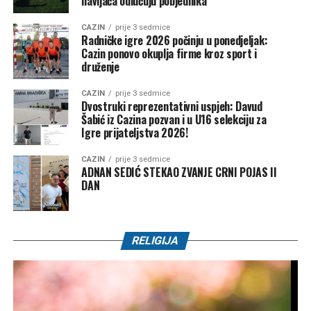
navijača odlučuju pobjednika
CAZIN
prije 3 sedmice
Radničke igre 2026 počinju u ponedjeljak:
Cazin ponovo okuplja firme kroz sport i
druženje
CAZIN
prije 3 sedmice
Dvostruki reprezentativni uspjeh: Davud
Šabić iz Cazina pozvan i u U16 selekciju za
Igre prijateljstva 2026!
CAZIN
prije 3 sedmice
ADNAN SEDIĆ STEKAO ZVANJE CRNI POJAS II
DAN
RELIGIJA