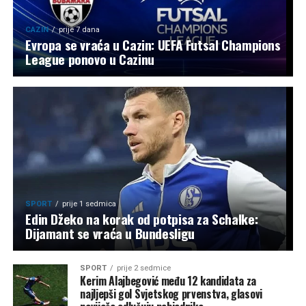
CAZIN
prije 7 dana
Evropa se vraća u Cazin: UEFA Futsal Champions
League ponovo u Cazinu
SPORT
prije 1 sedmica
Edin Džeko na korak od potpisa za Schalke:
Dijamant se vraća u Bundesligu
SPORT
prije 2 sedmice
Kerim Alajbegović među 12 kandidata za
najljepši gol Svjetskog prvenstva, glasovi