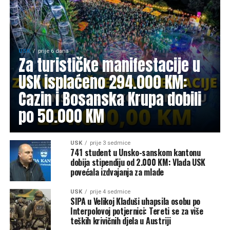
USK
prije 6 dana
Za turističke manifestacije u
USK isplaćeno 294.000 KM:
Cazin i Bosanska Krupa dobili
po 50.000 KM
USK
prije 3 sedmice
741 student u Unsko-sanskom kantonu
dobija stipendiju od 2.000 KM: Vlada USK
povećala izdvajanja za mlade
USK
prije 4 sedmice
SIPA u Velikoj Kladuši uhapsila osobu po
Interpolovoj potjernici: Tereti se za više
teških krivičnih djela u Austriji