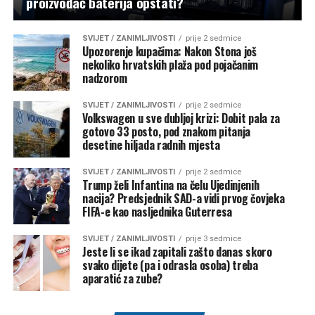
proizvođač baterija opstati?
SVIJET / ZANIMLJIVOSTI
prije 2 sedmice
Upozorenje kupačima: Nakon Stona još
nekoliko hrvatskih plaža pod pojačanim
nadzorom
SVIJET / ZANIMLJIVOSTI
prije 2 sedmice
Volkswagen u sve dubljoj krizi: Dobit pala za
gotovo 33 posto, pod znakom pitanja
desetine hiljada radnih mjesta
SVIJET / ZANIMLJIVOSTI
prije 2 sedmice
Trump želi Infantina na čelu Ujedinjenih
nacija? Predsjednik SAD-a vidi prvog čovjeka
FIFA-e kao nasljednika Guterresa
SVIJET / ZANIMLJIVOSTI
prije 3 sedmice
Jeste li se ikad zapitali zašto danas skoro
svako dijete (pa i odrasla osoba) treba
aparatić za zube?