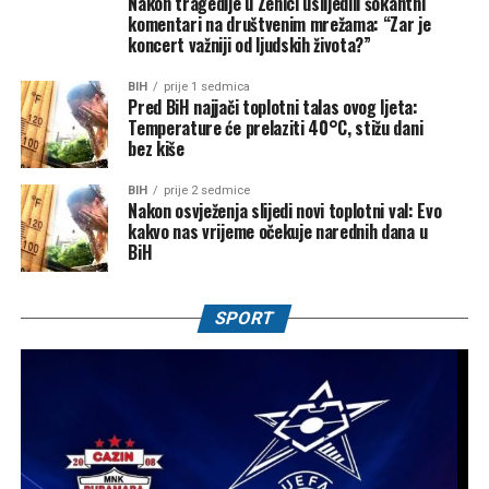
Nakon tragedije u Zenici uslijedili šokantni
komentari na društvenim mrežama: “Zar je
koncert važniji od ljudskih života?”
BIH
prije 1 sedmica
Pred BiH najjači toplotni talas ovog ljeta:
Temperature će prelaziti 40°C, stižu dani
bez kiše
BIH
prije 2 sedmice
Nakon osvježenja slijedi novi toplotni val: Evo
kakvo nas vrijeme očekuje narednih dana u
BiH
SPORT