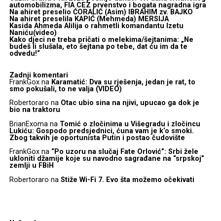
automobilizma, FIA CEZ prvenstvo i bogata nagradna igra
Na ahiret preselio ĆORALIĆ (Asim) IBRAHIM zv. BAJKO
Na ahiret preselila KAPIĆ (Mehmeda) MERSIJA
Kasida Ahmeda Alilija o rahmetli komandantu Izetu
Naniću(video)
Kako djeci ne treba pričati o melekima/šejtanima: „Ne
budeš li slušala, eto šejtana po tebe, dat ću im da te
odvedu!“
Zadnji komentari
FrankGox
na
Karamatić: Dva su rješenja, jedan je rat, to
smo pokušali, to ne valja (VIDEO)
Robertoraro
na
Otac ubio sina na njivi, upucao ga dok je
bio na traktoru
BrianExoma
na
Tomić o zločinima u Višegradu i zločincu
Lukiću: Gospodo predsjednici, ćuna vam je k‘o smoki.
Zbog takvih je oportunista Putin i postao čudovište
FrankGox
na
“Po uzoru na slučaj Fate Orlović”: Srbi žele
ukloniti džamije koje su navodno sagrađane na “srpskoj”
zemlji u FBiH
Robertoraro
na
Stiže Wi-Fi 7. Evo šta možemo očekivati