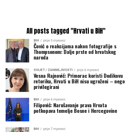
All posts tagged "Hrvati u BiH"
BIH
prije 5 mjeseci
Čović o reakcijama nakon fotografije s
Thompsonom: Dalje prste od hrvatskog
naroda
SVIJET / ZANIMLJIVOSTI
prije 6 mjeseci
Vesna Rajnović: Primorac koristi Dodikovu
retoriku, Hrvati u BiH nisu ugroženi – nego
privilegirani
BIH
prije 6 mjeseci
Filipović: Narušavanje prava Hrvata
potkopava temelje Bosne i Hercegovine
BIH
prije 7 mjeseci