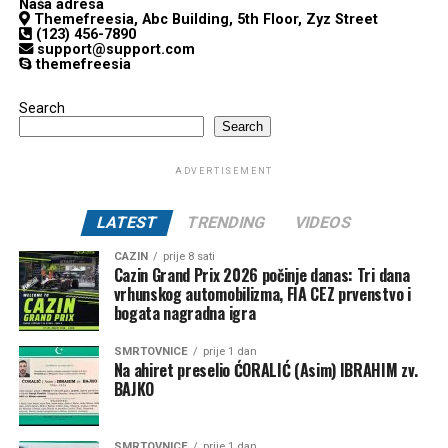
Naša adresa
Themefreesia, Abc Building, 5th Floor, Zyz Street
(123) 456-7890
support@support.com
themefreesia
Search
Search
ADVERTISEMENT
LATEST
TRENDING
VIDEOS
CAZIN
prije 8 sati
Cazin Grand Prix 2026 počinje danas: Tri dana
vrhunskog automobilizma, FIA CEZ prvenstvo i
bogata nagradna igra
SMRTOVNICE
prije 1 dan
Na ahiret preselio ĆORALIĆ (Asim) IBRAHIM zv.
BAJKO
SMRTOVNICE
prije 1 dan