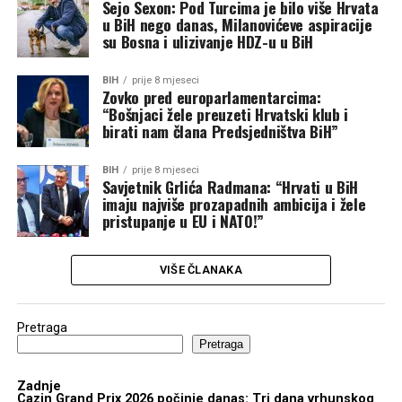
Sejo Sexon: Pod Turcima je bilo više Hrvata
u BiH nego danas, Milanovićeve aspiracije
su Bosna i ulizivanje HDZ-u u BiH
BIH
prije 8 mjeseci
Zovko pred europarlamentarcima:
“Bošnjaci žele preuzeti Hrvatski klub i
birati nam člana Predsjedništva BiH”
BIH
prije 8 mjeseci
Savjetnik Grlića Radmana: “Hrvati u BiH
imaju najviše prozapadnih ambicija i žele
pristupanje u EU i NATO!”
VIŠE ČLANAKA
Pretraga
Pretraga
Zadnje
Cazin Grand Prix 2026 počinje danas: Tri dana vrhunskog