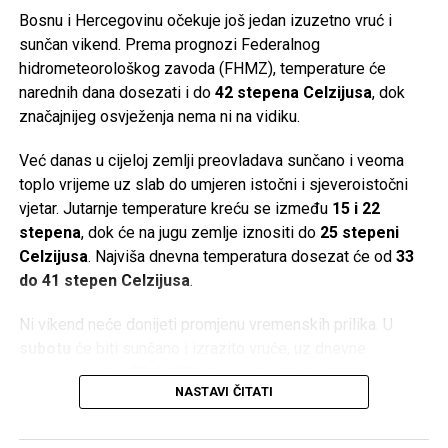
Bosnu i Hercegovinu očekuje još jedan izuzetno vruć i
Tweet
Share
sunčan vikend. Prema prognozi Federalnog
hidrometeorološkog zavoda (FHMZ), temperature će
Mail
narednih dana dosezati i do
42 stepena Celzijusa
, dok
značajnijeg osvježenja nema ni na vidiku.
POVEZANE TEME:
DAMIR ARNAUT
FORMIRANJE VLASTI
MILORAD DODIK
POKRET ZA DRŽAVU
Već danas u cijeloj zemlji preovladava sunčano i veoma
UP NEXT
toplo vrijeme uz slab do umjeren istočni i sjeveroistočni
Margit Tomik Levy prozvala Radončića – “Podržali ste
vjetar. Jutarnje temperature kreću se između
15 i 22
Čovićev rasistički izborni zakon i platili cijenu na
stepena
, dok će na jugu zemlje iznositi do
25 stepeni
izborima!”
Celzijusa
. Najviša dnevna temperatura dosezat će od
33
DON'T MISS
do 41 stepen Celzijusa
.
U Zapadnoj Hercegovini danas neradni dan zbog proslave
utemeljenja tzv. Herceg-Bosne
Ni vikend neće donijeti promjenu vremenskih prilika. U
subotu
će biti sunčano i izrazito vruće, uz dnevne
temperature od
33 do 40 stepeni
, dok će se u
NASTAVI ČITATI
Hercegovini živa u termometru penjati i do
42 stepena
Celzijusa
.