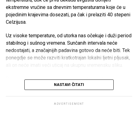
gubitka.
ekstremne vrućine sa dnevnim temperaturama koje će u
pojedinim krajevima dosezati, pa čak i prelaziti 40 stepeni
Celzijusa.
Post
Share
Share
Uz visoke temperature, od utorka nas očekuje i duži period
Tweet
Share
stabilnog i sušnog vremena. Sunčanih intervala neće
nedostajati, a značajnijih padavina gotovo da neće biti. Tek
ponegdje se može razviti kratkotrajan lokalni ljetni pljusak,
Mail
ali on neće imati veći uticaj na ukupnu vremensku sliku.
Posebno će neugodne postati noći. Iako se dani
NASTAVI ČITATI
postepeno skraćuju, temperature će nastaviti rasti, pa će
noćne vrijednosti biti osjetno više nego prethodnih dana. U
gradskim sredinama očekuju se tople, sparne i teške noći,
ADVERTISEMENT
što će mnogima otežavati odmor i san.
Meteorolozi upozoravaju da će dugotrajno izlaganje
visokim temperaturama predstavljati rizik za zdravlje,
posebno za starije osobe, hronične bolesnike i malu djecu.