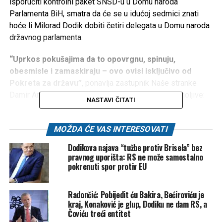
isporučiti kontrolni paket SNSD-u u Domu naroda
Parlamenta BiH, smatra da će se u idućoj sedmici znati
hoće li Milorad Dodik dobiti četiri delegata u Domu naroda
državnog parlamenta.
“Uprkos pokušajima da to opovrgnu, spinuju,
obesmisle i zamaskiraju – ovo ovisi isključivo od
Pokreta za državu”
, ponavlja zastupnik Naše stranke
Damir Arnaut te dodaje kako su brojke jasne i neumoljive:
NASTAVI ČITATI
“Dodik ima sigurna tri delegata, koje će izabrati sa 40
glasova u NSRS koje kontroliše. Opozicija ima
MOŽDA ĆE VAS INTERESOVATI
sigurnog jednog delegata, kojeg će izabrati sa svojih
Dodikova najava “tužbe protiv Brisela” bez
14 glasova. Pokret za državu nema nijednog sigurnog
pravnog uporišta: RS ne može samostalno
delegata”
, pojašnjava Arnaut dodavši kako će “konačni
pokrenuti spor protiv EU
delegat” pripasti onom ko ima najveći “višak” glasova.
Radončić: Pobijedit ću Bakira, Bećiroviću je
“Brojke su jasne”
kraj, Konaković je glup, Dodiku ne dam RS, a
Čoviću treći entitet
Prema njegovom mišljenju, ako svaki od ova tri bloka