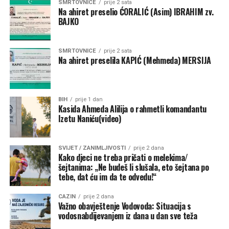
SMRTOVNICE
prije 2 sata
Na ahiret preselio ĆORALIĆ (Asim) IBRAHIM zv.
BAJKO
SMRTOVNICE
prije 2 sata
Na ahiret preselila KAPIĆ (Mehmeda) MERSIJA
BIH
prije 1 dan
Kasida Ahmeda Alilija o rahmetli komandantu
Izetu Naniću(video)
SVIJET / ZANIMLJIVOSTI
prije 2 dana
Kako djeci ne treba pričati o melekima/
šejtanima: „Ne budeš li slušala, eto šejtana po
tebe, dat ću im da te odvedu!“
CAZIN
prije 2 dana
Važno obavještenje Vodovoda: Situacija s
vodosnabdijevanjem iz dana u dan sve teža