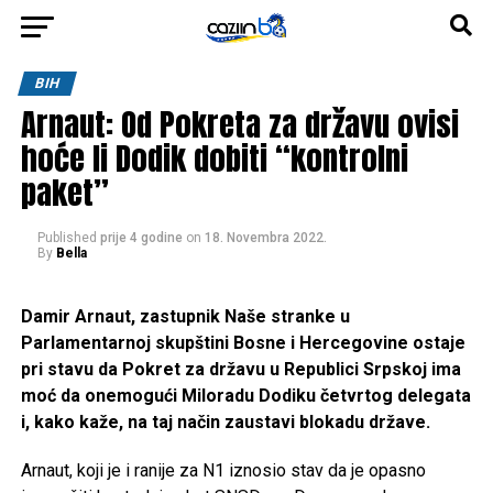
BIH
Arnaut: Od Pokreta za državu ovisi
hoće li Dodik dobiti “kontrolni
paket”
Published
prije 4 godine
on
18. Novembra 2022.
By
Bella
Damir Arnaut, zastupnik Naše stranke u
Parlamentarnoj skupštini Bosne i Hercegovine ostaje
pri stavu da Pokret za državu u Republici Srpskoj ima
moć da onemogući Miloradu Dodiku četvrtog delegata
i, kako kaže, na taj način zaustavi blokadu države.
Arnaut, koji je i ranije za N1 iznosio stav da je opasno