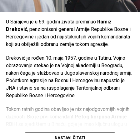
U Sarajevu je u 69. godini života preminuo
Ramiz
Dreković
, penzionisani general Armije Republike Bosne i
Hercegovine i jedan od najistaknutijih vojnih komandanata
koji su obilježili odbranu zemlje tokom agresije.
Dreković je rođen 10. maja 1957. godine u Tutinu. Vojno
obrazovanje stekao je na Vojnoj akademiji u Beogradu,
nakon čega je službovao u Jugoslavenskoj narodnoj armiji.
Početkom agresije na Bosnu i Hercegovinu napustio je
JNA i stavio se na raspolaganje Teritorijalnoj odbrani
Republike Bosne i Hercegovine.
Tokom ratnih godina obavljao je niz najodgovornijih vojnih
dužnosti. Bio je prvi komandant
Petog korpusa Armije
RBiH
sa sjedištem u Bihaću, gdje je imao ključnu ulogu u
organizaciji odbrane Bosanske krajine. Kasnije je preuzeo
NASTAVI ČITATI
komandu nad
Četvrtim korpusom Armije RBiH
u