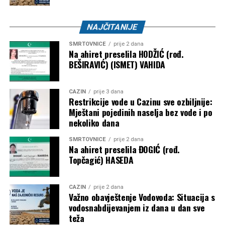
NAJČITANIJE
SMRTOVNICE
prije 2 dana
Na ahiret preselila HODŽIĆ (rođ.
BEŠIRAVIĆ) (ISMET) VAHIDA
CAZIN
prije 3 dana
Restrikcije vode u Cazinu sve ozbiljnije:
Mještani pojedinih naselja bez vode i po
nekoliko dana
SMRTOVNICE
prije 2 dana
Na ahiret preselila ĐOGIĆ (rođ.
Topčagić) HASEDA
CAZIN
prije 2 dana
Važno obavještenje Vodovoda: Situacija s
vodosnabdijevanjem iz dana u dan sve
teža