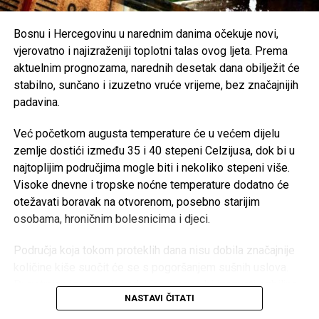
moguće, borave u rashlađenim prostorijama tokom
najtoplijeg dijela dana.
Bosnu i Hercegovinu u narednim danima očekuje novi,
vjerovatno i najizraženiji toplotni talas ovog ljeta. Prema
Post
Share
Share
aktuelnim prognozama, narednih desetak dana obilježit će
stabilno, sunčano i izuzetno vruće vrijeme, bez značajnijih
Tweet
Share
padavina.
Mail
Već početkom augusta temperature će u većem dijelu
zemlje dostići između 35 i 40 stepeni Celzijusa, dok bi u
najtoplijim područjima mogle biti i nekoliko stepeni više.
Visoke dnevne i tropske noćne temperature dodatno će
otežavati boravak na otvorenom, posebno starijim
osobama, hroničnim bolesnicima i djeci.
Područja koja tokom proteklih dana nisu dobila značajnije
količine kiše suočit će se s pogoršanjem sušnih uslova.
Dugotrajan izostanak padavina mogao bi izazvati ozbiljne
NASTAVI ČITATI
posljedice za poljoprivredu, vodotokove i povećati rizik od
izbijanja šumskih i niskih požara.