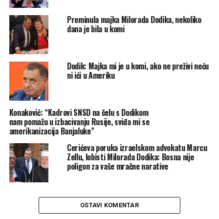
ponudi svoju listu, Dodikova će pobijediti.
Preminula majka Milorada Dodika, nekoliko
dana je bila u komi
“Dodiku, dakle, ne trebaju glasovi Pokreta za državu.
Dovoljno je da oni glasaju za svoju listu ili budu
suzdržani i Dodik dobija četvrtog delegata i još četiri
Dodik: Majka mi je u komi, ako ne preživi neću
godine blokade države”
, tvrdi zastupnik Naše stranke
ni ići u Ameriku
napominjući kako je jedini način da Dodik ne dobije
četvrtog delegata taj da opozicija i Pokret za državu
glasaju za jednu listu, koja bi u tom slučaju nadmašila
Konaković: “Kadrovi SNSD na čelu s Dodikom
Dodikovu listu.
nam pomažu u izbacivanju Rusije, sviđa mi se
amerikanizacija Banjaluke”
“Nakon izgovora i spinova, ostaju jasne brojke”
,
Cerićeva poruka izraelskom advokatu Marcu
objavio je na Twitteru uz priloženu tabelu.
Zellu, lobisti Milorada Dodika: Bosna nije
poligon za vaše mračne narative
Nakon izgovora i spinova,
ostaju jasne brojke. Deja
vu Bakirovih pravdanja
OSTAVI KOMENTAR