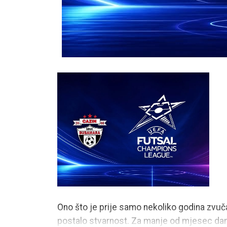
Ono što je prije samo nekoliko godina zvučal
postalo stvarnost. Za manje od mjesec da