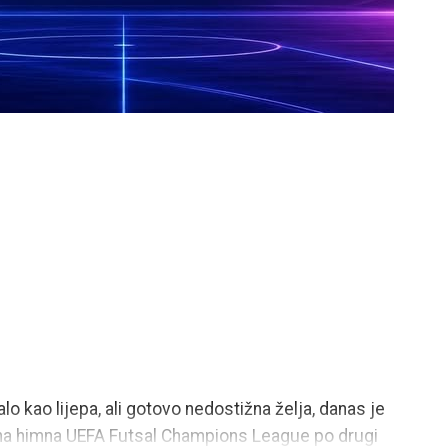
o kao lijepa, ali gotovo nedostižna želja, danas je
na himna UEFA Futsal Champions League po drugi