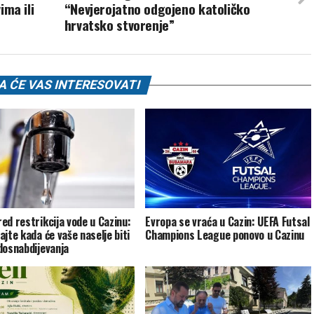
ima ili
“Nevjerojatno odgojeno katoličko
hrvatsko stvorenje”
 ĆE VAS INTERESOVATI
ed restrikcija vode u Cazinu:
Evropa se vraća u Cazin: UEFA Futsal
ajte kada će vaše naselje biti
Champions League ponovo u Cazinu
dosnabdijevanja