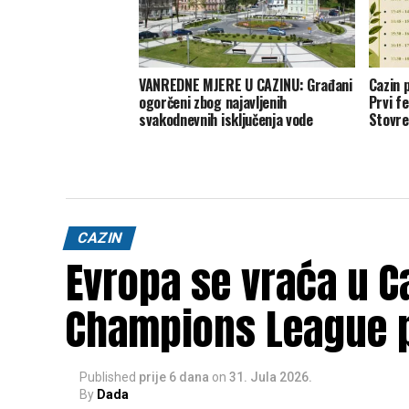
VANREDNE MJERE U CAZINU: Građani
Cazin 
ogorčeni zbog najavljenih
Prvi f
svakodnevnih isključenja vode
Stovre
CAZIN
Evropa se vraća u Ca
Champions League 
Published
prije 6 dana
on
31. Jula 2026.
By
Dada