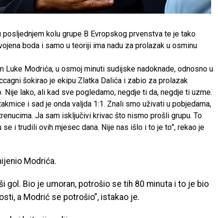
1 u posljednjem kolu grupe B Evropskog prvenstva te je tako
vojena boda i samo u teoriji ima nadu za prolazak u osminu
om Luke Modrića, u osmoj minuti sudijske nadoknade, odnosno u
cagni šokirao je ekipu Zlatka Dalića i zabio za prolazak
ugo. Nije lako, ali kad sve pogledamo, negdje ti da, negdje ti uzme.
takmice i sad je onda valjda 1:1. Znali smo uživati u pobjedama,
renucima. Ja sam isključivi krivac što nismo prošli grupu. To
se i trudili ovih mjesec dana. Nije nas išlo i to je to”, rekao je
mijenio Modrića.
i gol. Bio je umoran, potrošio se tih 80 minuta i to je bio
vosti, a Modrić se potrošio”, istakao je.