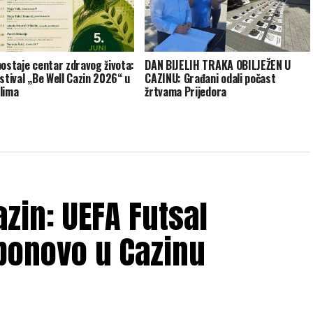
postaje centar zdravog života:
DAN BIJELIH TRAKA OBILJEŽEN U
estival „Be Well Cazin 2026“ u
CAZINU: Građani odali počast
lima
žrtvama Prijedora
zin: UEFA Futsal
ponovo u Cazinu