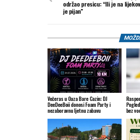
održao presicu: “Ili je na lijekov
je pijan”
MOŽDA
Večeras u Oaza Bare Cazin: DJ
Raspor
DeeDeeBoii donosi Foam Party i
Pogled
nezaboravnu ljetnu zabavu
bez vo