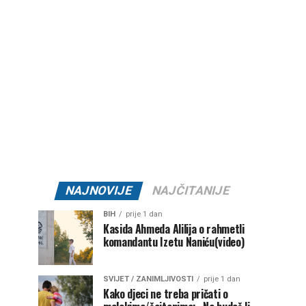
NAJNOVIJE
NAJČITANIJE
BIH
prije 1 dan
Kasida Ahmeda Alilija o rahmetli
komandantu Izetu Naniću(video)
SVIJET / ZANIMLJIVOSTI
prije 1 dan
Kako djeci ne treba pričati o