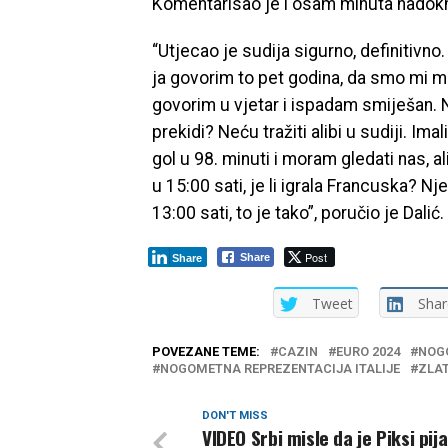
Komentarisao je i osam minuta nadoknad
“Utjecao je sudija sigurno, definitiv
ja govorim to pet godina, da smo mi mal
govorim u vjetar i ispadam smiješan.
prekidi? Neću tražiti alibi u sudiji. I
gol u 98. minuti i moram gledati nas, a
u 15:00 sati, je li igrala Francuska? 
13:00 sati, to je tako”, poručio je Dalić.
Post
Share
Share
Tweet
Shar
POVEZANE TEME:
CAZIN
EURO 2024
NOG
NOGOMETNA REPREZENTACIJA ITALIJE
ZLAT
DON'T MISS
VIDEO Srbi misle da je Piksi pij