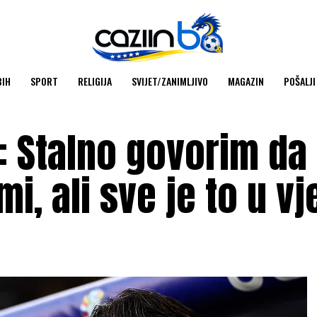
BIH
SPORT
RELIGIJA
SVIJET/ZANIMLJIVO
MAGAZIN
POŠALJI
a: Stalno govorim d
i, ali sve je to u vj