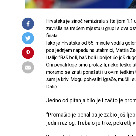
Hrvatska je sinoć remizirala s Italijom 1:
završila na trećem mjestu u grupi s dva os
finala.
Iako je Hrvatska od 55. minute vodila gol
posljednjem napadu na utakmici, Mattia Zac
Italije.”Baš boli, baš boli i boljet će još d
Oni penali koje smo prolazili, neke teške u
moramo se znati ponašati i u ovim teškim t
sam ja kriv. Mogu pohvaliti igrače, mučili su 
Dalić.
Jedno od pitanja bilo je i zašto je pro
“Promašio je penal pa je zabio još ljepš
jedini razlog. Trebalo je trke, pokretlji