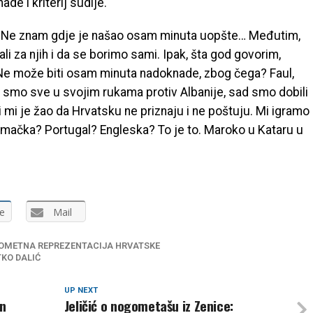
e i kriterij sudije.
no. Ne znam gdje je našao osam minuta uopšte… Međutim,
i za njih i da se borimo sami. Ipak, šta god govorim,
 Ne može biti osam minuta nadoknade, zbog čega? Faul,
mali smo sve u svojim rukama protiv Albanije, sad smo dobili
li mi je žao da Hrvatsku ne priznaju i ne poštuju. Mi igramo
Njemačka? Portugal? Engleska? To je to. Maroko u Kataru u
e
Mail
OMETNA REPREZENTACIJA HRVATSKE
KO DALIĆ
UP NEXT
an
Jeličić o nogometašu iz Zenice: