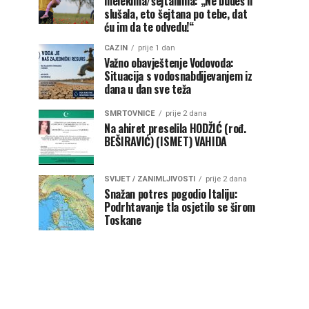
melekima/šejtanima: „Ne budeš li
slušala, eto šejtana po tebe, dat
ću im da te odvedu!“
CAZIN
prije 1 dan
Važno obavještenje Vodovoda:
Situacija s vodosnabdijevanjem iz
dana u dan sve teža
SMRTOVNICE
prije 2 dana
Na ahiret preselila HODŽIĆ (rođ.
BEŠIRAVIĆ) (ISMET) VAHIDA
SVIJET / ZANIMLJIVOSTI
prije 2 dana
Snažan potres pogodio Italiju:
Podrhtavanje tla osjetilo se širom
Toskane