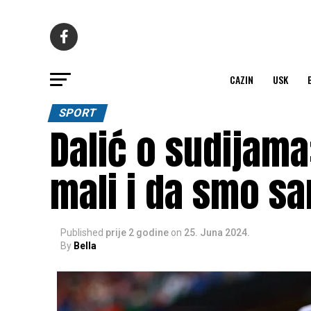
CAZIN
USK
SPORT
Dalić o sudijam
mali i da smo sam
Published
prije 2 godine
on
25. Juna 2024.
By
Bella