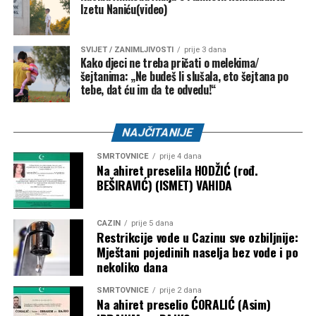
Izetu Naniću(video)
FK “Bratstvo-Veterani” –
5.000 KM
FK “Konjodor” –
3.000 KM
SVIJET / ZANIMLJIVOSTI
prije 3 dana
Kako djeci ne treba pričati o melekima/
FK “Bužim” –
3.000 KM
šejtanima: „Ne budeš li slušala, eto šejtana po
OK “Bužim” –
3.000 KM
tebe, dat ću im da te odvedu!“
Airsoft klub “Otpisani” –
2.000 KM
NAJČITANIJE
ŽOK “Bužim” –
1.000 KM
SMRTOVNICE
prije 4 dana
Bosanski Petrovac – 3.500 KM
Na ahiret preselila HODŽIĆ (rođ.
BEŠIRAVIĆ) (ISMET) VAHIDA
Udruženje košarkaškog sporta “Mladost” –
2.000
KM
CAZIN
prije 5 dana
Restrikcije vode u Cazinu sve ozbiljnije:
Karate klub “Mladost” –
1.500 KM
Mještani pojedinih naselja bez vode i po
nekoliko dana
Objavljivanjem kompletne liste korisnika javnost je po prvi
put dobila detaljan uvid u raspodjelu dodatnih budžetskih
SMRTOVNICE
prije 2 dana
sredstava za sport. Ostaje otvoreno pitanje prema kojim su
Na ahiret preselio ĆORALIĆ (Asim)