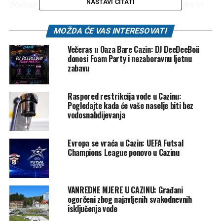
NASTAVI ČITATI
Očekuje se da će lokalne vlasti preduzeti korake kako bi
osigurale sigurnost poljoprivrednih objekata i spriječile
slične incidente u budućnosti.
MOŽDA ĆE VAS INTERESOVATI
Večeras u Oaza Bare Cazin: DJ DeeDeeBoii
donosi Foam Party i nezaboravnu ljetnu
zabavu
Izvor:
Raspored restrikcija vode u Cazinu:
Pogledajte kada će vaše naselje biti bez
Glas Krajine
vodosnabdijevanja
Post
Share
Share
Tweet
Share
Evropa se vraća u Cazin: UEFA Futsal
Champions League ponovo u Cazinu
Mail
POVEZANE TEME:
CAZIN
KRAĐA
KROMPIR
VANREDNE MJERE U CAZINU: Građani
SANSKI MOST
ogorčeni zbog najavljenih svakodnevnih
isključenja vode
UP NEXT