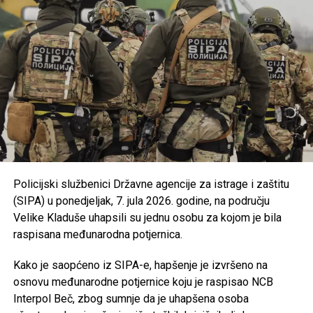
podrške razvoju turističke ponude.
Usvojena je nova odluka kojom se uređuju uslovi i
kriteriji za ostvarivanje prava na prednost pri
zapošljavanju i zadržavanju na poslu pripadnika
branilačkih kategorija.
Podržan je projekat Osnovne škole “Jezerski” iz
Bosanske Krupe, koji se realizuje u saradnji s
UNDP-om u okviru aktivnosti zelene tranzicije u
Bosni i Hercegovini.
Usvojen je program utroška grant sredstava za
Policijski službenici Državne agencije za istrage i zaštitu
Bihaćko muftijstvo i Ilmijju u ukupnom iznosu od
(SIPA) u ponedjeljak, 7. jula 2026. godine, na području
147.000 KM
.
Velike Kladuše uhapsili su jednu osobu za kojom je bila
Iz Vlade USK poručuju da će i u narednom periodu
raspisana međunarodna potjernica.
nastaviti provoditi mjere usmjerene na unapređenje
obrazovanja, podršku boračkoj populaciji, razvoj
Kako je saopćeno iz SIPA-e, hapšenje je izvršeno na
turizma i poboljšanje kvaliteta života građana
osnovu međunarodne potjernice koju je raspisao NCB
Unsko-sanskog kantona.
Interpol Beč, zbog sumnje da je uhapšena osoba