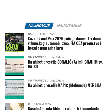
ŽNK “Željezničar 2011” –
10.000 KM
KK “Bratstvo” –
7.500 KM
NK “Željezničar 73” –
7.500 KM
NAJNOVIJE
NAJČITANIJE
MNK “Željo” –
5.000 KM
CAZIN
prije 18 sati
Cazin Grand Prix 2026 počinje danas: Tri dana
Klub borilačkih sportova “Serhat” –
1.500 KM
vrhunskog automobilizma, FIA CEZ prvenstvo i
Ključ – 84.000 KM
bogata nagradna igra
SMRTOVNICE
prije 2 dana
NK “Ključ” –
80.000 KM
Na ahiret preselio ĆORALIĆ (Asim) IBRAHIM zv.
BAJKO
Kanu-kajakaški klub “K4” –
2.000 KM
FK “Bajer 99” Velagići –
1.000 KM
SMRTOVNICE
prije 2 dana
Na ahiret preselila KAPIĆ (Mehmeda) MERSIJA
NK “Omladinac” Sanica –
1.000 KM
Bužim – 27.000 KM
BIH
prije 3 dana
NK “Vitez” –
10.000 KM
Kasida Ahmeda Alilija o rahmetli komandantu