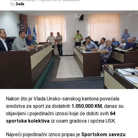
By
Dada
(OSA BiH) i Ministarstva unutrašnjih poslova Unsko-
sanskog kantona.
Post
Share
Share
Tweet
Share
Mail
Nakon što je Vlada Unsko-sanskog kantona povećala
sredstva za sport za dodatnih
1.050.000 KM
, danas su
objavljeni i pojedinačni iznosi koje će dobiti svih
64
sportska kolektiva
iz osam gradova i općina USK.
Najveći pojedinačni iznos pripao je
Sportskom savezu