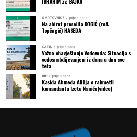
IBRAHIM zv. BAJKO
kriterijima određeni pojedinačni iznosi, budući da
obrazloženje metodologije raspodjele nije objavljeno.
SMRTOVNICE
prije 4 dana
Post
Share
Share
Na ahiret preselila ĐOGIĆ (rođ.
Topčagić) HASEDA
Tweet
Share
CAZIN
prije 3 dana
Mail
Važno obavještenje Vodovoda: Situacija s
vodosnabdijevanjem iz dana u dan sve
teža
BIH
prije 3 dana
Kasida Ahmeda Alilija o rahmetli
komandantu Izetu Naniću(video)