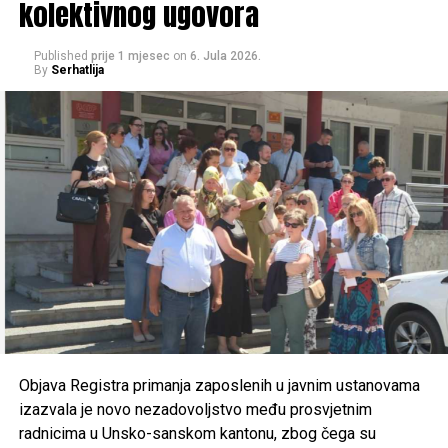
kolektivnog ugovora
Nogometni klub “Jedinstvo” Bihać –
65.000 KM
Košarkaški klub “Željo 1971” Bihać –
55.000 KM
Published
prije 1 mjesec
on
6. Jula 2026.
By
Serhatlija
Gradski sportski savez Cazin –
50.000 KM
Konjički klub “Krajišnik” Velika Kladuša –
50.000
KM
Konjički klub “Potkovica” Sanski Most –
50.000 KM
Konjički klub “Jedinstvo” Bihać –
40.000 KM
Konjički klub “Cazin” –
40.000 KM
Rukometni klub “Sana 7” Sanski Most –
35.000 KM
Raspodjela sredstava po gradovima
i klubovima
Objava Registra primanja zaposlenih u javnim ustanovama
Cazin – 166.200 KM
izazvala je novo nezadovoljstvo među prosvjetnim
radnicima u Unsko-sanskom kantonu, zbog čega su