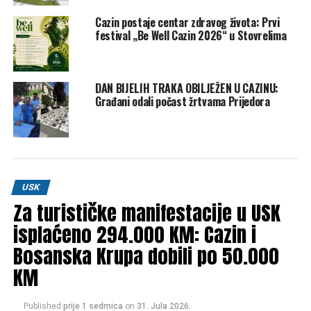
Čuli ste kako je svaki glas bitan, a u Bosanskom
Petrovcu se to doslovno pokazalo
Cazin postaje centar zdravog života: Prvi
festival „Be Well Cazin 2026“ u Stovrelima
DON'T MISS
‘Svojom borbom su ušli u legendu’: U Bihaću obilježena
32. godišnjica formiranja 5. korpusa Armije RBiH
DAN BIJELIH TRAKA OBILJEŽEN U CAZINU:
Građani odali počast žrtvama Prijedora
USK
Za turističke manifestacije u USK
isplaćeno 294.000 KM: Cazin i
Bosanska Krupa dobili po 50.000
KM
Published
prije 1 sedmica
on
31. Jula 2026.