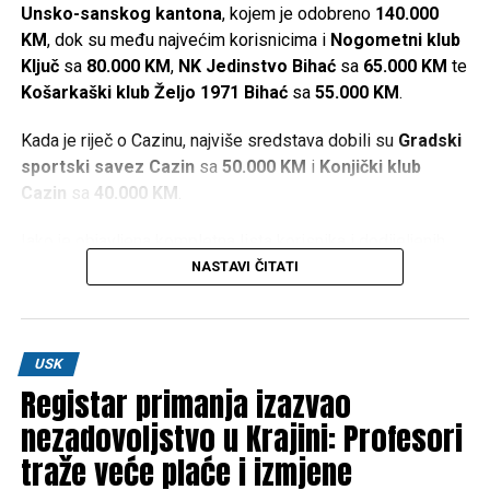
Unsko-sanskog kantona
, kojem je odobreno
140.000
KM
, dok su među najvećim korisnicima i
Nogometni klub
Ključ
sa
80.000 KM
,
NK Jedinstvo Bihać
sa
65.000 KM
te
Košarkaški klub Željo 1971 Bihać
sa
55.000 KM
.
Kada je riječ o Cazinu, najviše sredstava dobili su
Gradski
sportski savez Cazin
sa
50.000 KM
i
Konjički klub
Cazin
sa
40.000 KM
.
Iako je objavljena kompletna lista korisnika i dodijeljenih
iznosa, u dostupnim informacijama nisu navedeni kriteriji
NASTAVI ČITATI
prema kojima je određeno koliko će sredstava dobiti
pojedini sportski kolektiv.
Najveći pojedinačni iznosi
USK
Registar primanja izazvao
nezadovoljstvo u Krajini: Profesori
Sportski savez USK –
140.000 KM
traže veće plaće i izmjene
Nogometni klub “Ključ” –
80.000 KM