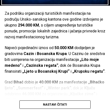
Za podršku organizaciji turističkih manifestacija na
području Unsko-sanskog kantona ove godine izdvojeno je
ukupno
294.000 KM
, s ciljem unapređenja turističke
ponude, promocije lokalnih zajednica i jačanja privrede kroz
razvoj manifestacionog turizma.
Najveći pojedinačni iznos od
50.000 KM
dodijeljen je
gradovima
Cazin
i
Bosanska Krupa
. U Cazinu će sredstva
biti usmjerena na organizaciju manifestacija
„Lito moje
medeno“
i
„Cazinska regata“
, dok će Bosanska Krupa
finansirati
„Ljeto u Bosanskoj Krupi“
i
„Krupsku regatu“
.
Grad
Bihać
dobio je
40.000 KM
za manifestacije
„Bihaćko
ljeto“
,
„Summerfest“
i
„Winter park“
, dok je
Ključu
odobreno
46.000 KM
za organizaciju
„Ključke zime“
i
„Ključke regate“
.
NASTAVI ČITATI