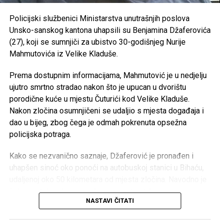
RK “Sana 7” –
35.000 KM
javnom sektoru
OKK “Sana” –
25.000 KM
Policijski službenici Ministarstva unutrašnjih poslova
https://antikorupcijausk.ba/V2/registar-zaposlenih-u-
Unsko-sanskog kantona uhapsili su Benjamina Džaferovića
SPD “Mulež” –
15.000 KM
javnom-sektoru/
(27), koji se sumnjiči za ubistvo 30-godišnjeg Nurije
SRD “Devet rijeka” –
15.000 KM
Mahmutovića iz Velike Kladuše.
Post
Share
Share
ŠN “Dream Team” –
10.000 KM
Prema dostupnim informacijama, Mahmutović je u nedjelju
Tweet
Share
AK “Sana” –
10.000 KM
ujutro smrtno stradao nakon što je upucan u dvorištu
porodične kuće u mjestu Čuturići kod Velike Kladuše.
Fitness klub “Sana” –
8.000 KM
Mail
Nakon zločina osumnjičeni se udaljio s mjesta događaja i
Judo klub “Sanski Most” –
7.500 KM
dao u bijeg, zbog čega je odmah pokrenuta opsežna
Karate klub “Hurije” –
5.000 KM
policijska potraga.
ŽOK “Sana” –
5.000 KM
Kako se nezvanično saznaje, Džaferović je pronađen i
Ronilački klub “Vir” –
5.000 KM
uhapšen sinoć oko ponoći na autobuskoj stanici u Bihaću,
udaljenoj oko 50 kilometara od mjesta zločina. Navodno je
Judo klub “Sana” –
3.000 KM
čekao autobus kojim je planirao nastaviti bijeg.
Velika Kladuša – 133.000 KM
NASTAVI ČITATI
Akciju hapšenja izveli su pripadnici Specijalne jedinice