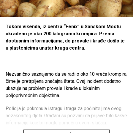
Tokom vikenda, iz centra “Fenix” u Sanskom Mostu
ukradeno je oko 200 kilograma krompira. Prema
dostupnim informacijama, do provale i krađe došlo je
u plastenicima unutar kruga centra.
Nezvanično saznajemo da se radi o oko 10 vreća krompira,
čime je pretrpljena značajna šteta. Ovaj incident dodatno
ukazuje na problem provale i krađe u lokalnim
poljoprivrednim objektima.
Policija je pokrenula istragu i traga za počiniteljima ovog
nezakonitog djela. Građani su pozvani da prijave bilo kakve
informacije koje bi mogle pomoći u ovom slučaju.