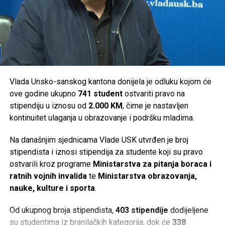
Ključ –
46.000 KM
Sanski Most –
36.000 KM
Velika Kladuša –
36.000 KM
Ukupno je za podršku turističkim manifestacijama na
području Unsko-sanskog kantona izdvojeno
294.000 KM
.
Vlada Unsko-sanskog kantona donijela je odluku kojom će
ove godine ukupno
741 student
ostvariti pravo na
Post
Share
Share
stipendiju u iznosu od
2.000 KM
, čime je nastavljen
kontinuitet ulaganja u obrazovanje i podršku mladima.
Tweet
Share
Na današnjim sjednicama Vlade USK utvrđen je broj
Mail
stipendista i iznosi stipendija za studente koji su pravo
ostvarili kroz programe
Ministarstva za pitanja boraca i
ratnih vojnih invalida
te
Ministarstva obrazovanja,
nauke, kulture i sporta
.
Od ukupnog broja stipendista,
403 stipendije
dodijeljene
su studentima iz branilačkih kategorija, dok će
338