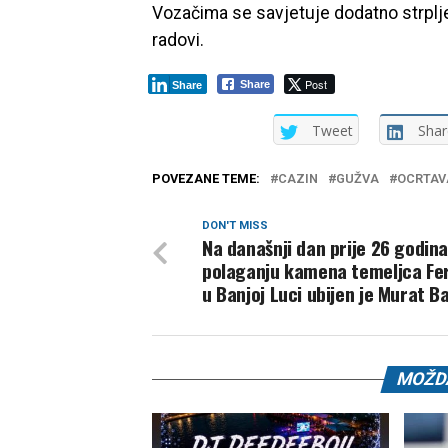
Vozačima se savjetuje dodatno strplj
radovi.
Post
Share
Share
Tweet
Shar
POVEZANE TEME:
CAZIN
GUŽVA
OCRTAV
DON'T MISS
Na današnji dan prije 26 godin
polaganju kamena temeljca Fer
u Banjoj Luci ubijen je Murat B
MOŽDA