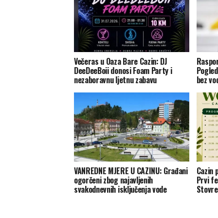
Večeras u Oaza Bare Cazin: DJ
Raspor
DeeDeeBoii donosi Foam Party i
Pogled
nezaboravnu ljetnu zabavu
bez vo
VANREDNE MJERE U CAZINU: Građani
Cazin 
ogorčeni zbog najavljenih
Prvi f
svakodnevnih isključenja vode
Stovre