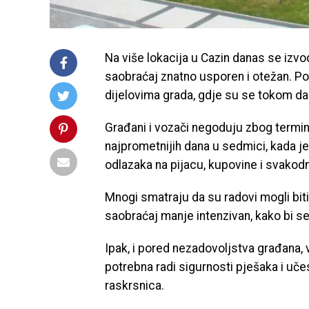
Na više lokacija u
Cazin
danas se izvod
saobraćaj znatno usporen i otežan. Po
dijelovima grada, gdje su se tokom da
Građani i vozači negoduju zbog termina
najprometnijih dana u sedmici, kada j
odlazaka na pijacu, kupovine i svakod
Mnogi smatraju da su radovi mogli biti
saobraćaj manje intenzivan, kako bi s
Ipak, i pored nezadovoljstva građana, 
potrebna radi sigurnosti pješaka i učes
raskrsnica.