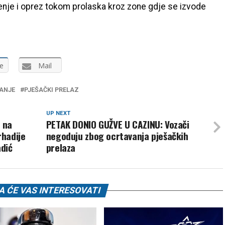
enje i oprez tokom prolaska kroz zone gdje se izvode
e
Mail
ANJE
PJEŠAČKI PRELAZ
UP NEXT
a na
PETAK DONIO GUŽVE U CAZINU: Vozači
hadije
negoduju zbog ocrtavanja pješačkih
adić
prelaza
 ĆE VAS INTERESOVATI