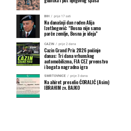
gubitka i put njegovog spasa
BIH
prije 17 sati
Na današnji dan rođen Alija
Izetbegović: “Bosna nije samo
parče zemlje, Bosna je ideja”
CAZIN
prije 2 dana
Cazin Grand Prix 2026 počinje
danas: Tri dana vrhunskog
automobilizma, FIA CEZ prvenstvo
i bogata nagradna igra
SMRTOVNICE
prije 3 dana
Na ahiret preselio ĆORALIĆ (Asim)
IBRAHIM zv. BAJKO