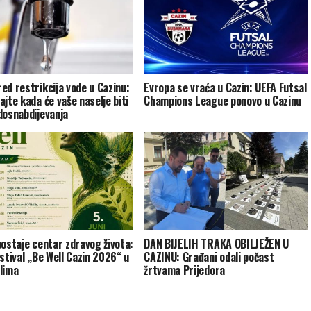
ed restrikcija vode u Cazinu:
Evropa se vraća u Cazin: UEFA Futsal
ajte kada će vaše naselje biti
Champions League ponovo u Cazinu
dosnabdijevanja
postaje centar zdravog života:
DAN BIJELIH TRAKA OBILJEŽEN U
estival „Be Well Cazin 2026“ u
CAZINU: Građani odali počast
lima
žrtvama Prijedora