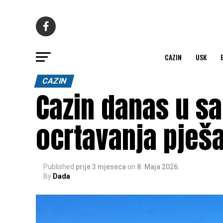
CAZIN
USK
CAZIN
Cazin danas u s
ocrtavanja pješ
Published
prije 3 mjeseca
on
8. Maja 2026.
By
Dada