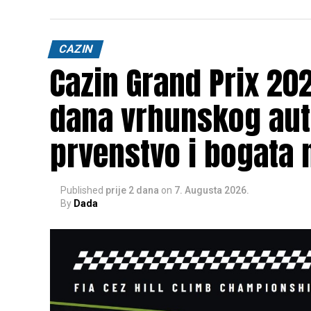
CAZIN
Cazin Grand Prix 202
dana vrhunskog aut
prvenstvo i bogata 
Published
prije 2 dana
on
7. Augusta 2026.
By
Dada