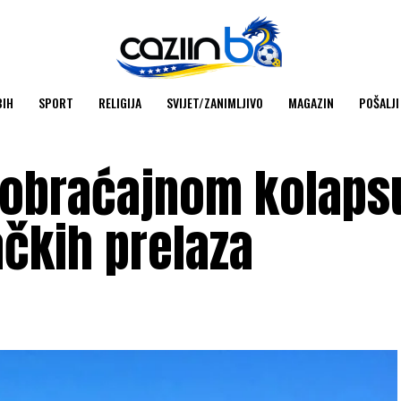
BIH
SPORT
RELIGIJA
SVIJET/ZANIMLJIVO
MAGAZIN
POŠALJI
aobraćajnom kolaps
ačkih prelaza