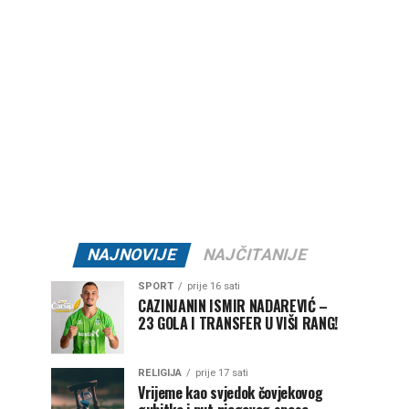
NAJNOVIJE
NAJČITANIJE
SPORT
prije 16 sati
CAZINJANIN ISMIR NADAREVIĆ –
23 GOLA I TRANSFER U VIŠI RANG!
RELIGIJA
prije 17 sati
Vrijeme kao svjedok čovjekovog