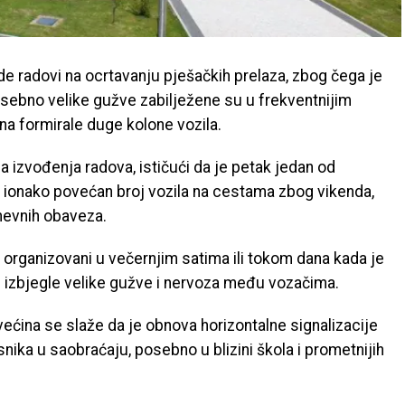
e radovi na ocrtavanju pješačkih prelaza, zbog čega je
sebno velike gužve zabilježene su u frekventnijim
na formirale duge kolone vozila.
 izvođenja radova, ističući da je petak jedan od
e ionako povećan broj vozila na cestama zbog vikenda,
nevnih obaveza.
 organizovani u večernjim satima ili tokom dana kada je
e izbjegle velike gužve i nervoza među vozačima.
većina se slaže da je obnova horizontalne signalizacije
nika u saobraćaju, posebno u blizini škola i prometnijih