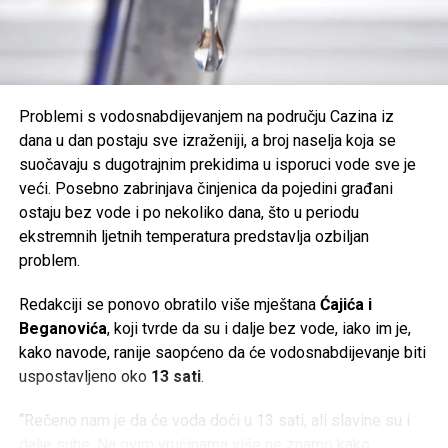
Tweet
Share
Mail
Problemi s vodosnabdijevanjem na području Cazina iz
dana u dan postaju sve izraženiji, a broj naselja koja se
suočavaju s dugotrajnim prekidima u isporuci vode sve je
veći. Posebno zabrinjava činjenica da pojedini građani
ostaju bez vode i po nekoliko dana, što u periodu
ekstremnih ljetnih temperatura predstavlja ozbiljan
problem.
Redakciji se ponovo obratilo više mještana
Ćajića i
Beganovića
, koji tvrde da su i dalje bez vode, iako im je,
kako navode, ranije saopćeno da će vodosnabdijevanje biti
uspostavljeno oko
13 sati
.
“Rečeno nam je da će voda doći u 13 sati, ali slavine su i
dalje suhe. Na ovim vrućinama više ne znamo kako