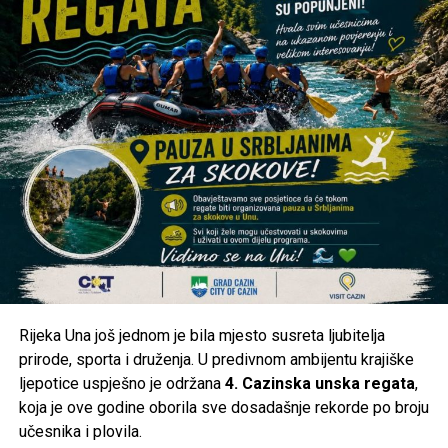
dana, u drugim naseljima građani navode da bez vode
ostaju satima, pa čak i danima.
U ovakvim okolnostima posebno je važno da nadležne
službe redovno obavještavaju javnost o razlozima
restrikcija, očekivanom trajanju prekida i planovima za
stabilizaciju sistema, kako bi se građani mogli na vrijeme
organizovati.
Kakva je situacija kod vas?
Da li je voda stigla u vaše naselje ili ste i dalje bez
vodosnabdijevanja? Pišite nam u komentarima iz kojeg ste
naselja i kakva je trenutna situacija kod vas. Vaše
Rijeka Una još jednom je bila mjesto susreta ljubitelja
informacije mogu pomoći i drugim građanima da steknu
prirode, sporta i druženja. U predivnom ambijentu krajiške
jasniju sliku o stanju na području Cazina.
ljepotice uspješno je održana
4. Cazinska unska regata
,
koja je ove godine oborila sve dosadašnje rekorde po broju
Post
Share
Share
učesnika i plovila.