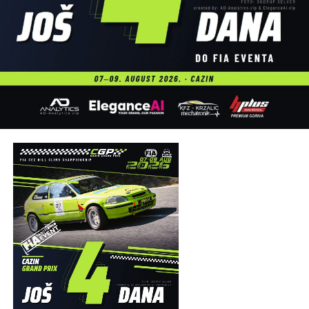
veliki potencijal da u narednim godinama preraste u jedan
od najznačajnijih turističko-sportskih događaja u Bosni i
Hercegovini.
Organizatori su na kraju zahvalili svim učesnicima,
partnerima, volonterima, službama sigurnosti i
posjetiocima koji su svojim prisustvom doprinijeli uspjehu
manifestacije, uz poruku da se svi ponovo okupe naredne
godine na obalama rijeke Une.
Post
Share
Share
Tweet
Share
Mail