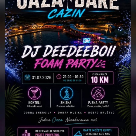
sportskog spektakla koji Cazin svake godine pretvara u
centar brdskih auto-trka.
Još samo 4 dana do starta!
Vidimo se od
7. do 9.
augusta
na Ostrošcu – neka spektakl počne!
Post
Share
Share
Tweet
Share
Mail