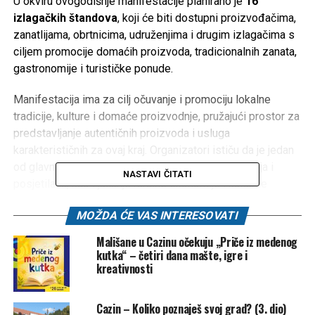
U okviru ovogodišnje manifestacije planirano je
16
izlagačkih štandova
, koji će biti dostupni proizvođačima,
zanatlijama, obrtnicima, udruženjima i drugim izlagačima s
ciljem promocije domaćih proizvoda, tradicionalnih zanata,
gastronomije i turističke ponude.
Manifestacija ima za cilj očuvanje i promociju lokalne
tradicije, kulture i domaće proizvodnje, pružajući prostor za
predstavljanje autentičnih proizvoda i usluga
karakterističnih za ovaj kraj. Organizatori ističu da je jedan
od glavnih ciljeva povezivanje proizvođača, zanatlija i
NASTAVI ČITATI
posjetilaca, kao i jačanje ruralne ekonomije i kulturne
baštine.
MOŽDA ĆE VAS INTERESOVATI
Važne informacije
Mališane u Cazinu očekuju „Priče iz medenog
kutka“ – četiri dana mašte, igre i
Period održavanja:
kreativnosti
od
1. do 6. augusta 2026.
godine
Cazin – Koliko poznaješ svoj grad? (3. dio)
Lokacije:
Trg Alije Izetbegovića
i
Ulica