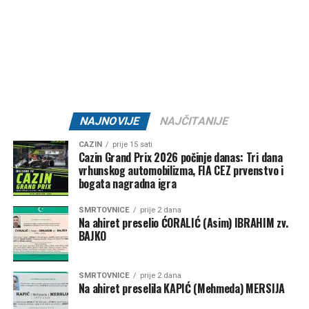
Ako još uvijek nemate planove za večeras,
Oaza Bare
Cazin
mogla bi biti pravo mjesto za nezaboravan izlazak
uz dobru muziku, pozitivnu energiju i jednu od
najatraktivnijih ljetnih zabava u gradu.
Datum:
31. juli 2026.
Vrijeme:
21:00 – 01:30
Lokacija:
Oaza Bare Cazin
NAJNOVIJE
NAJČITANIJE
🎟 Ulaz:
10 KM
CAZIN
prije 15 sati
Cazin Grand Prix 2026 počinje danas: Tri dana
Jedna Oaza. Nezaboravna noć.
vrhunskog automobilizma, FIA CEZ prvenstvo i
bogata nagradna igra
SMRTOVNICE
prije 2 dana
Na ahiret preselio ĆORALIĆ (Asim) IBRAHIM zv.
Post
Share
Share
BAJKO
Tweet
Share
SMRTOVNICE
prije 2 dana
Na ahiret preselila KAPIĆ (Mehmeda) MERSIJA
Mail