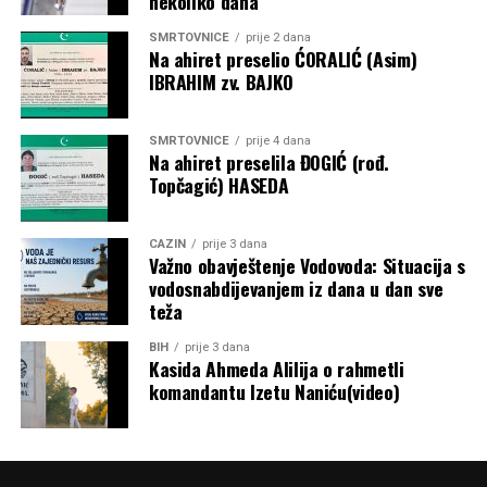
nekoliko dana
SMRTOVNICE
prije 2 dana
Na ahiret preselio ĆORALIĆ (Asim)
IBRAHIM zv. BAJKO
SMRTOVNICE
prije 4 dana
Na ahiret preselila ĐOGIĆ (rođ.
Topčagić) HASEDA
CAZIN
prije 3 dana
Važno obavještenje Vodovoda: Situacija s
vodosnabdijevanjem iz dana u dan sve
teža
BIH
prije 3 dana
Kasida Ahmeda Alilija o rahmetli
komandantu Izetu Naniću(video)