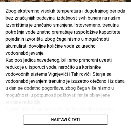
Zbog ekstremno visokih temperatura i dugotrajnog perioda
bez značajnijih padavina, izdašnost svih bunara na našim
izvorištima je značajno smanjena. Istovremeno, trenutna
potrošnja vode znatno premašuje raspoložive kapacitete
pojedinih izvorišta, zbog čega nismo u mogućnosti
akumulirati dovoljne količine vode za uredno
vodosnabdijevanje.
Kao posljedica navedenog, bili smo primorani uvesti
redukcije u isporuci vode, naročito za korisnike
vodovodnih sistema Vignjevići i Tahirovići. Stanje sa
vodosnabdijevanjem trenutno je izuzetno otežano i iz dana
u dan se dodatno pogoršava, zbog čega više nismo u
mogućnosti u potpunosti poštovati ranije objavljene
termine redukcija.
Svjesni smo činjenice da dio naših korisnika nije imao
uredno vodosnabdijevanje već nekoliko dana. Ulažemo
NASTAVI ČITATI
maksimalne napore kako bismo svim korisnicima osigurali
barem minimalne količine vode za piće i osnovne životne