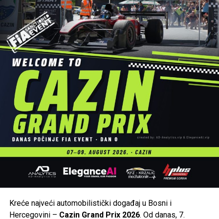
Tweet
Share
Mail
POVEZANE TEME:
"LITO MOJE MEDENO"
UP NEXT
Emirovo jezero – skrivena oaza prirode, domaće kuhinje
i odmora u srcu Krajine
DON'T MISS
Amira Medunjanin stiže na Stari grad Ostrožac: Večer
sevdaha pod zvjezdanim nebom
Kreće najveći automobilistički događaj u Bosni i
Hercegovini –
Cazin Grand Prix 2026
. Od danas, 7.