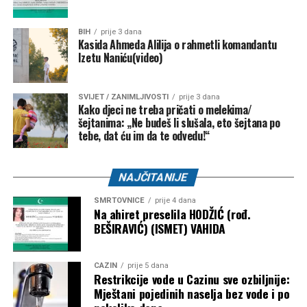
BIH
prije 3 dana
Kasida Ahmeda Alilija o rahmetli komandantu
Izetu Naniću(video)
SVIJET / ZANIMLJIVOSTI
prije 3 dana
Kako djeci ne treba pričati o melekima/
šejtanima: „Ne budeš li slušala, eto šejtana po
tebe, dat ću im da te odvedu!“
NAJČITANIJE
SMRTOVNICE
prije 4 dana
Na ahiret preselila HODŽIĆ (rođ.
BEŠIRAVIĆ) (ISMET) VAHIDA
CAZIN
prije 5 dana
Restrikcije vode u Cazinu sve ozbiljnije:
Mještani pojedinih naselja bez vode i po