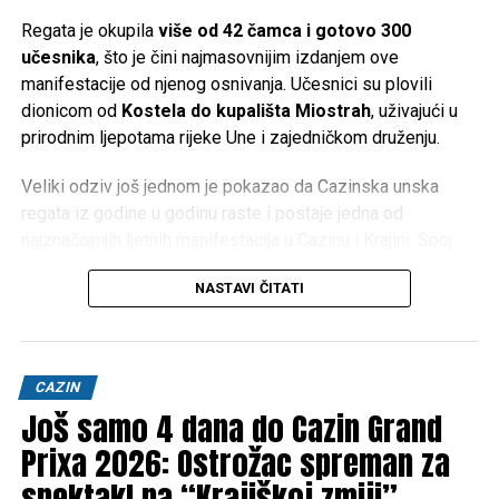
Tweet
Share
Regata je okupila
više od 42 čamca i gotovo 300
učesnika
, što je čini najmasovnijim izdanjem ove
Mail
manifestacije od njenog osnivanja. Učesnici su plovili
dionicom od
Kostela do kupališta Miostrah
, uživajući u
prirodnim ljepotama rijeke Une i zajedničkom druženju.
Veliki odziv još jednom je pokazao da Cazinska unska
regata iz godine u godinu raste i postaje jedna od
najznačajnijih ljetnih manifestacija u Cazinu i Krajini. Spoj
sporta, rekreacije, prirode i zajedništva privukao je
NASTAVI ČITATI
učesnike različitih generacija, ali i veliki broj posjetilaca
koji su pratili događaj duž cijele trase.
Organizacija ovako velikog događaja zahtijevala je ozbiljnu
CAZIN
pripremu i logistiku. Zahvaljujući angažmanu organizatora,
Još samo 4 dana do Cazin Grand
podršci
Grada Cazina
i
Centra za kulturu i turizam
Cazin
Prixa 2026: Ostrožac spreman za
, regata je protekla u najboljem redu, uz odličnu
organizaciju i pozitivne reakcije svih prisutnih.
spektakl na “Krajiškoj zmiji”