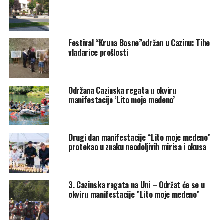
Bošnjačkih šehida
u Cazinu
Radno vrijeme izlagačkog prostora:
od
18:30 do
23:00 sata
Festival “Kruna Bosne”održan u Cazinu: Tihe
vladarice prošlosti
Održana Cazinska regata u okviru
manifestacije ‘Lito moje medeno’
Drugi dan manifestacije “Lito moje medeno”
protekao u znaku neodoljivih mirisa i okusa
3. Cazinska regata na Uni – Održat će se u
okviru manifestacije ”Lito moje medeno”
Ko može učestvovati?