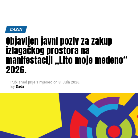
CAZIN
Objavljen javni poziv za zakup
izlagačkog prostora na
manifestaciji „Lito moje medeno“
2026.
Published
prije 1 mjesec
on
8. Jula 2026.
By
Dada