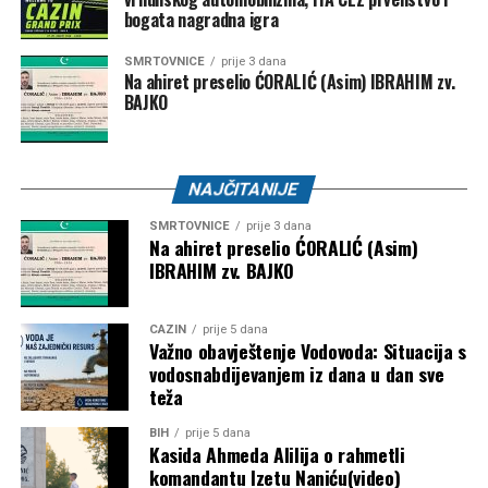
bogata nagradna igra
Mail
SMRTOVNICE
prije 3 dana
Na ahiret preselio ĆORALIĆ (Asim) IBRAHIM zv.
BAJKO
NAJČITANIJE
SMRTOVNICE
prije 3 dana
Na ahiret preselio ĆORALIĆ (Asim)
IBRAHIM zv. BAJKO
CAZIN
prije 5 dana
Važno obavještenje Vodovoda: Situacija s
vodosnabdijevanjem iz dana u dan sve
teža
BIH
prije 5 dana
Kasida Ahmeda Alilija o rahmetli
komandantu Izetu Naniću(video)