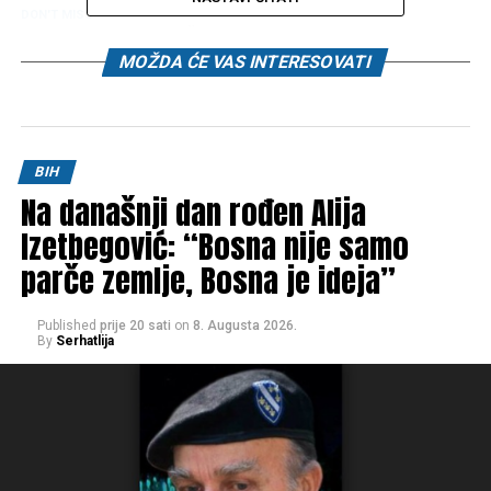
DON'T MISS
CAZIN BOGATIJI ZA JOŠ JEDNOG UEFA C TRENERA
MOŽDA ĆE VAS INTERESOVATI
BIH
Na današnji dan rođen Alija
Izetbegović: “Bosna nije samo
parče zemlje, Bosna je ideja”
Published
prije 20 sati
on
8. Augusta 2026.
By
Serhatlija