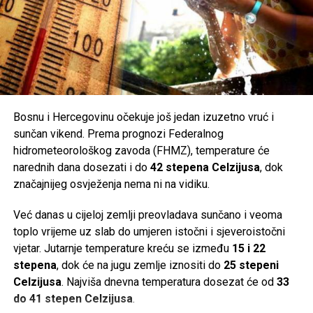
postala jedan od najčitanijih političkih tekstova tog
vremena.
S druge strane, iznenađenje predstavlja činjenica da je
jednu drugu knjigu – Islam između istoka i zapada –
Izetbegović napisao još pred zatvor 1946. godine, a
objavljena značajno kasnije. U knjizi, koja je ovaj put
prevedena na čak devet jezika, autor se opet bavi islamom
Bosnu i Hercegovinu očekuje još jedan izuzetno vruć i
i njegovim mjestom u svijetu. Izgledalo mu je da se nalazi
sunčan vikend. Prema prognozi Federalnog
upravo negdje između istočnih i zapadnih mišljenja, baš
hidrometeorološkog zavoda (FHMZ), temperature će
poput geografske pozicije muslimanskog svijeta koji na
narednih dana dosezati i do
42 stepena Celzijusa
, dok
globusu zahvata prostor „između istoka i zapada“. Otud i
značajnijeg osvježenja nema ni na vidiku.
ovakav naslov.
Već danas u cijeloj zemlji preovladava sunčano i veoma
Nova tamna sjena na život Alije Izetbegovića nadvila se
toplo vrijeme uz slab do umjeren istočni i sjeveroistočni
1979. godine, kada je u svom omiljenom lovištu Koprivnica
vjetar. Jutarnje temperature kreću se između
15 i 22
kod Bugojna predsjednik Jugoslavije Josip Broz Tito
stepena
, dok će na jugu zemlje iznositi do
25 stepeni
primio Raifa Dizdarevića i Branka Mikulića, istaknute
Celzijusa
. Najviša dnevna temperatura dosezat će od
33
funkcionere tadašnjeg Saveza komunista. Prema
do 41 stepen Celzijusa
.