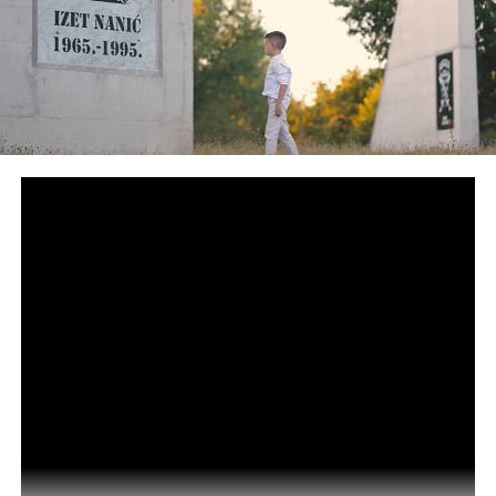
obnovljenim entuzijazmom.
Mladomuslimanski aktivisti dobili su za početak diskretno
(pred)upozorenje, a kada ono nije urodilo plodom, dan je
nalog za njihovo hapšenje. Tada se Alija Izetbegović prvi
puta obreo u zatvoru. Budući da se nalazio na odsluženju
vojnog roka tadašnje SFRJ, vojni sud osudio ga je na tri
godine strogog zatvora, u koji je otišao marta 1946. godine,
a iz kojeg je izišao 1949. godine.
Valjalo je, ni kriv ni dužan, iza zatvorskih rešetki proboraviti
punih hiljadu dana i isto toliko noći. Bizarna je i ironična
činjenica da je Izetbegović radio na budućoj zgradi UDBE, u
kojoj su se kasnije odmarali i njegovi udbaši, ljudi koji su ga
isljeđivali tokom istrage.
Poslije Boračkog jezera, Alija biva premješten u Sarajevo, u
kojem ironija nastavlja plesti svoju priču. Ovdje, naime,
zajedno s ostalim zatvorenicima, Izetbegović gradi zgradu