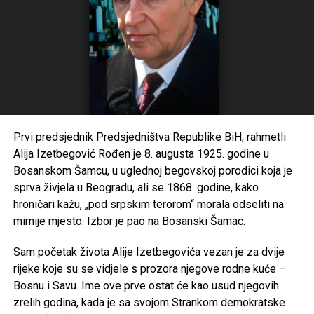
Prvi predsjednik Predsjedništva Republike BiH, rahmetli
Alija Izetbegović Rođen je 8. augusta 1925. godine u
Bosanskom Šamcu, u uglednoj begovskoj porodici koja je
sprva živjela u Beogradu, ali se 1868. godine, kako
hroničari kažu, „pod srpskim terorom“ morala odseliti na
mirnije mjesto. Izbor je pao na Bosanski Šamac.
Sam početak života Alije Izetbegovića vezan je za dvije
rijeke koje su se vidjele s prozora njegove rodne kuće –
Bosnu i Savu. Ime ove prve ostat će kao usud njegovih
zrelih godina, kada je sa svojom Strankom demokratske