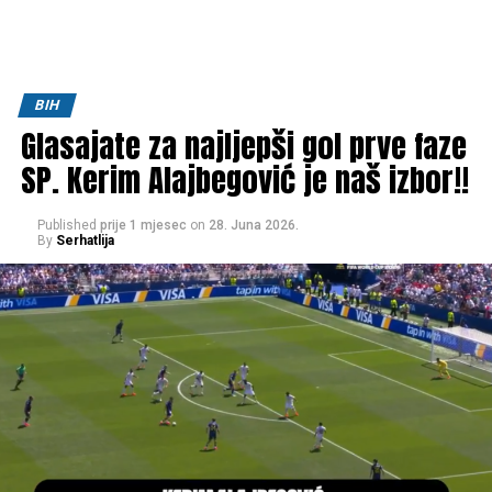
BIH
Glasajate za najljepši gol prve faze
SP. Kerim Alajbegović je naš izbor!!
Published
prije 1 mjesec
on
28. Juna 2026.
By
Serhatlija