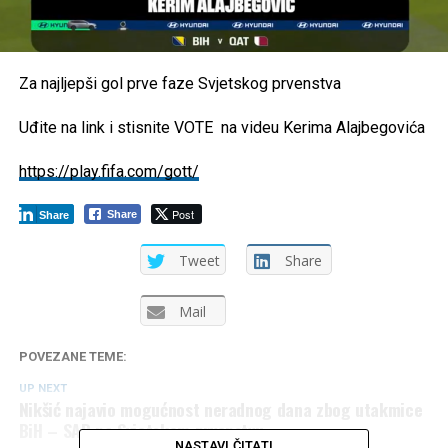
Za najljepši gol prve faze Svjetskog prvenstva
Uđite na link i stisnite VOTE na videu Kerima Alajbegovića
https://play.fifa.com/gott/
Post
Share
Share
Tweet
Share
Mail
POVEZANE TEME:
UP NEXT
Nikšić najavio mogućnost neradnog dana zbog utakmice
BiH – SAD na Svjetskom prvenstvu
NASTAVI ČITATI