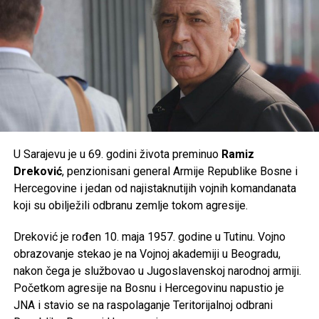
Post
Share
Share
Post
Share
Share
Tweet
Share
Tweet
Share
Mail
Mail
U Sarajevu je u 69. godini života preminuo
Ramiz
Dreković
, penzionisani general Armije Republike Bosne i
Hercegovine i jedan od najistaknutijih vojnih komandanata
koji su obilježili odbranu zemlje tokom agresije.
Dreković je rođen 10. maja 1957. godine u Tutinu. Vojno
obrazovanje stekao je na Vojnoj akademiji u Beogradu,
nakon čega je službovao u Jugoslavenskoj narodnoj armiji.
Početkom agresije na Bosnu i Hercegovinu napustio je
JNA i stavio se na raspolaganje Teritorijalnoj odbrani