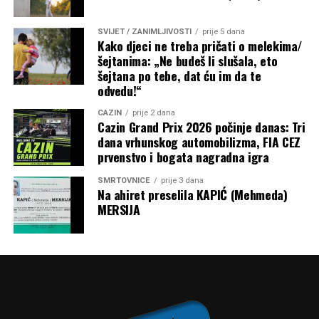
SVIJET / ZANIMLJIVOSTI
prije 5 dana
Kako djeci ne treba pričati o melekima/
šejtanima: „Ne budeš li slušala, eto
šejtana po tebe, dat ću im da te
odvedu!“
CAZIN
prije 2 dana
Cazin Grand Prix 2026 počinje danas: Tri
dana vrhunskog automobilizma, FIA CEZ
prvenstvo i bogata nagradna igra
SMRTOVNICE
prije 3 dana
Na ahiret preselila KAPIĆ (Mehmeda)
MERSIJA