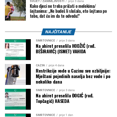
SVIJET / ZANIMLJIVOSTI
prije 3 dana
Kako djeci ne treba pričati o melekima/
šejtanima: „Ne budeš li slušala, eto šejtana po
tebe, dat ću im da te odvedu!“
NAJČITANIJE
SMRTOVNICE
prije 3 dana
Na ahiret preselila HODŽIĆ (rođ.
BEŠIRAVIĆ) (ISMET) VAHIDA
CAZIN
prije 4 dana
Restrikcije vode u Cazinu sve ozbiljnije:
Mještani pojedinih naselja bez vode i po
nekoliko dana
SMRTOVNICE
prije 3 dana
Na ahiret preselila ĐOGIĆ (rođ.
Topčagić) HASEDA
SMRTOVNICE
prije 1 dan