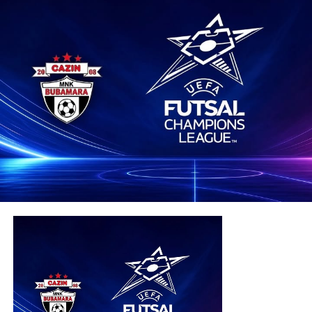
poručili da je Ryan pokazao koliko se Bosna može voljeti
bez obzira na to gdje je neko rođen, te da ljubav prema
ovoj zemlji ne poznaje granice.
Post
Share
Share
Tweet
Share
Mail
POVEZANE TEME:
UP NEXT
Barbarez poslao snažnu poruku kritičarima: “Ispisali
smo historiju, ujedinili narod i stvorili nove idole”
DON'T MISS
Junak Bosne i Hercegovine otvorio dušu: “Zvao sam
mamu, a moje Krajišnike činim ponosnim”