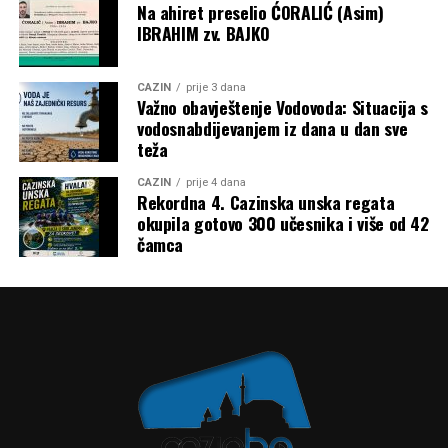
Na ahiret preselio ĆORALIĆ (Asim)
IBRAHIM zv. BAJKO
CAZIN
prije 3 dana
Važno obavještenje Vodovoda: Situacija s
vodosnabdijevanjem iz dana u dan sve
teža
CAZIN
prije 4 dana
Rekordna 4. Cazinska unska regata
okupila gotovo 300 učesnika i više od 42
čamca