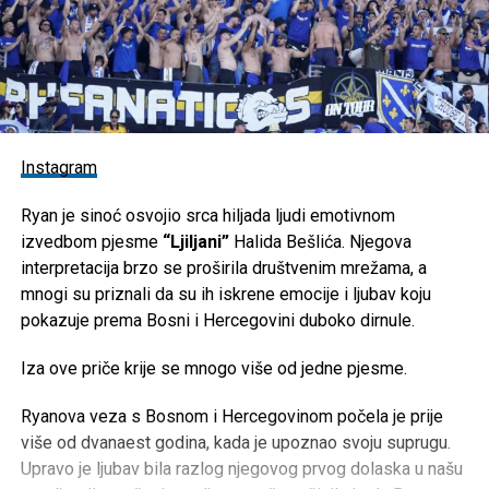
Instagram
Ryan je sinoć osvojio srca hiljada ljudi emotivnom
izvedbom pjesme
“Ljiljani”
Halida Bešlića. Njegova
interpretacija brzo se proširila društvenim mrežama, a
mnogi su priznali da su ih iskrene emocije i ljubav koju
pokazuje prema Bosni i Hercegovini duboko dirnule.
Iza ove priče krije se mnogo više od jedne pjesme.
Ryanova veza s Bosnom i Hercegovinom počela je prije
više od dvanaest godina, kada je upoznao svoju suprugu.
Upravo je ljubav bila razlog njegovog prvog dolaska u našu