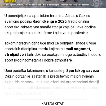
U ponedjeljak na sportskim terenima Alinac u Cazinu
zvanično počinju
Radničke igre 2026
, tradicionalna
sportsko-rekreativna manifestacija koja će i ove godine
okupiti brojne cazinske firme i njihove zaposlenike.
Tokom narednih dana učesnici će odmjeriti snage u više
sportskih disciplina, među kojima su
mali nogomet,
streljaštvo i šah
, dok se očekuje mnogo uzbudljivih duela,
sportskog nadmetanja i dobre atmosfere.
Uoči početka takmičenja, u kancelariji
Sportskog saveza
Cazin
održan je sastanak s predstavnicima prijavljenih
ekipa. Na sastanku su usaglašeni svi organizacioni detalji,
pravila i raspored takmičenja, čime su završene pripreme
za početak ovogodišnjih igara.
Radničke igre već godinama predstavljaju jednu od
NASTAVI ČITATI