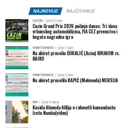
NAJNOVIJE
NAJČITANIJE
CAZIN
prije 2 sata
Cazin Grand Prix 2026 počinje danas: Tri dana
vrhunskog automobilizma, FIA CEZ prvenstvo i
bogata nagradna igra
SMRTOVNICE
prije 1 dan
Na ahiret preselio ĆORALIĆ (Asim) IBRAHIM zv.
BAJKO
SMRTOVNICE
prije 1 dan
Na ahiret preselila KAPIĆ (Mehmeda) MERSIJA
BIH
prije 3 dana
Kasida Ahmeda Alilija o rahmetli komandantu
Izetu Naniću(video)