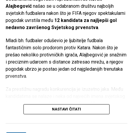
Post
Share
Share
Alajbegović
našao se u odabranom društvu najboljih
svjetskih fudbalera nakon što je FIFA njegov spektakularni
Tweet
Share
pogodak uvrstila među
12 kandidata za najljepši gol
nedavno završenog Svjetskog prvenstva
.
Mail
Mladi bh. fudbaler oduševio je ljubitelje fudbala
fantastičnim solo prodorom protiv Katara. Nakon što je
prešao nekoliko protivničkih igrača, Alajbegović je snažnim
i preciznim udarcem s distance zatresao mrežu, a njegov
pogodak ubrzo je postao jedan od najgledanijih trenutaka
prvenstva.
Za prestižnu nagradu konkurencija je izuzetno jaka. Među
kandidatima se nalaze i neka od najvećih imena svjetskog
fudbala, poput
Lionela Messija, Kyliana Mbappéa,
NASTAVI ČITATI
Erlinga Haalanda, Judea Bellinghama, Juliana
Álvareza, Ferrana Torresa, Daizena Maede, Eldora
Shomurodova, Wilsona Isidora, Eliaha Justa
i
Sidnyja
Lopesa Cabrala
.