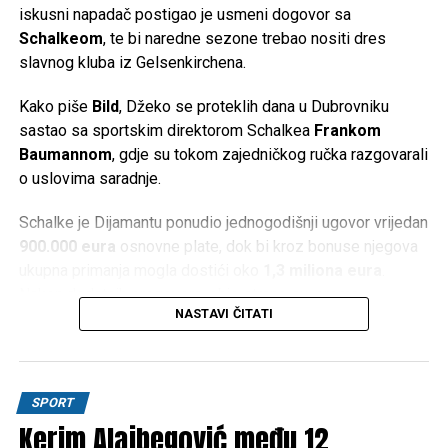
pred našim očima.
iskusni napadač postigao je usmeni dogovor sa
Schalkeom
, te bi naredne sezone trebao nositi dres
Vidimo se u Cazinu!
slavnog kluba iz Gelsenkirchena.
Post
Share
Share
Kako piše
Bild
, Džeko se proteklih dana u Dubrovniku
sastao sa sportskim direktorom Schalkea
Frankom
Tweet
Share
Baumannom
, gdje su tokom zajedničkog ručka razgovarali
o uslovima saradnje.
Mail
Schalke je Dijamantu ponudio jednogodišnji ugovor vrijedan
900.000 eura
osnovne plate, dok bi kroz bonuse njegova
ukupna primanja mogla dostići oko
1,3 miliona eura
.
Nakon dodatnih pregovora, obje strane su, prema
NASTAVI ČITATI
navodima njemačkih medija, postigle usmeni dogovor.
Ipak, posao još nije u potpunosti završen. Prije zvaničnog
potpisa Džeko mora obaviti ljekarske preglede, a transfer
SPORT
treba dobiti i odobrenje Nadzornog odbora kluba. Očekuje
Kerim Alajbegović među 12
se da bi ugovor mogao biti potpisan već naredne sedmice.