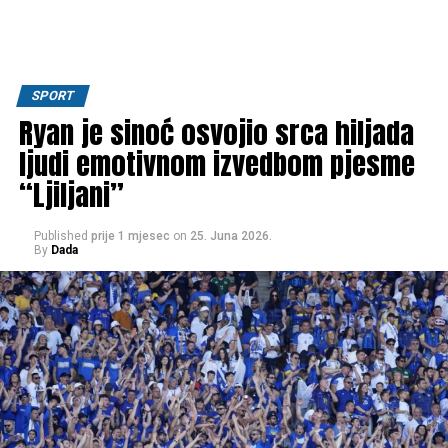
SPORT
Ryan je sinoć osvojio srca hiljada
ljudi emotivnom izvedbom pjesme
“Ljiljani”
Published
prije 1 mjesec
on
25. Juna 2026.
By
Dada