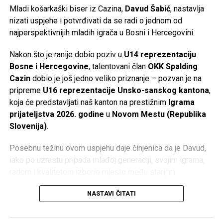
Mladi košarkaški biser iz Cazina,
Davud Šabić
, nastavlja
nizati uspjehe i potvrđivati da se radi o jednom od
najperspektivnijih mladih igrača u Bosni i Hercegovini.
Nakon što je ranije dobio poziv u
U14 reprezentaciju
Bosne i Hercegovine
, talentovani član
OKK Spalding
Cazin
dobio je još jedno veliko priznanje – pozvan je na
pripreme
U16 reprezentacije Unsko-sanskog kantona
,
koja će predstavljati naš kanton na prestižnim
Igrama
prijateljstva 2026. godine
u
Novom Mestu (Republika
Slovenija)
.
Posebnu težinu ovom uspjehu daje činjenica da je Davud,
iako po uzrastu pripada mlađoj generaciji, svojim igrama,
radom i kvalitetom izborio mjesto među starijim
košarkašima. Konkurisati i biti izabran u U16 selekciju kao
NASTAVI ČITATI
U14 igrač rijetkost je koja dovoljno govori o njegovom
potencijalu i napretku.