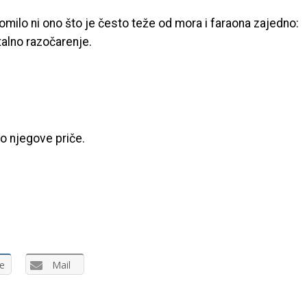
milo ni ono što je često teže od mora i faraona zajedno:
talno razočarenje.
o njegove priče.
e
Mail