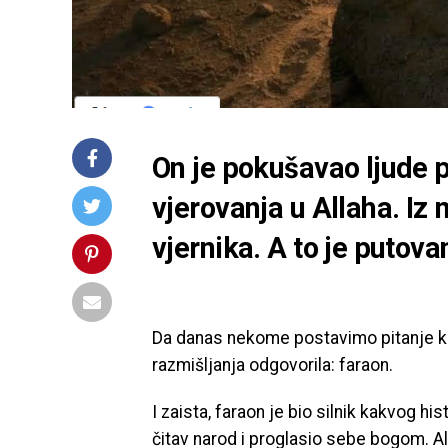
On je pokušavao ljude pr
vjerovanja u Allaha. Iz 
vjernika. A to je putov
Da danas nekome postavimo pitanje ko 
razmišljanja odgovorila: faraon.
I zaista, faraon je bio silnik kakvog hi
čitav narod i proglasio sebe bogom. Al