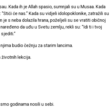
Musau. Kada ih je Allah spasio, sumnjali su u Musaa. Kada
 “Stići će nas.” Kada su vidjeli idolopoklonike, zatražili su
 je s neba dolazila hrana, poželjeli su se vratiti običnoj
 naređeno da uđu u Svetu zemlju, rekli su: “Idi ti i tvoj
jediti.”
 njima budio čežnju za starim lancima.
životnih lekcija.
g smo godinama nosili u sebi.