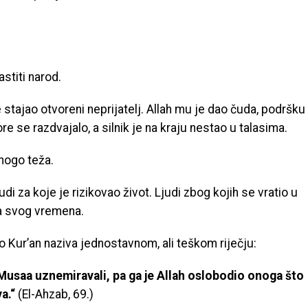
astiti narod.
 stajao otvoreni neprijatelj. Allah mu je dao čuda, podršku
re se razdvajalo, a silnik je na kraju nestao u talasima.
mnogo teža.
judi za koje je rizikovao život. Ljudi zbog kojih se vratio u
ka svog vremena.
to Kur’an naziva jednostavnom, ali teškom riječju:
u Musaa uznemiravali, pa ga je Allah oslobodio onoga što
va.“
(El-Ahzab, 69.)