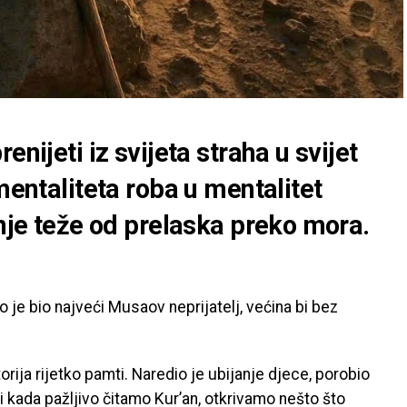
enijeti iz svijeta straha u svijet
mentaliteta roba u mentalitet
anje teže od prelaska preko mora.
je bio najveći Musaov neprijatelj, većina bi bez
storija rijetko pamti. Naredio je ubijanje djece, porobio
i kada pažljivo čitamo Kur’an, otkrivamo nešto što