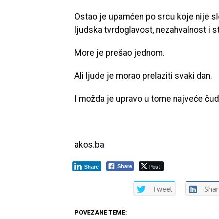
Ostao je upamćen po srcu koje nije slo
ljudska tvrdoglavost, nezahvalnost i s
More je prešao jednom.
Ali ljude je morao prelaziti svaki dan.
I možda je upravo u tome najveće čud
akos.ba
Post
Share
Share
Tweet
Shar
POVEZANE TEME: