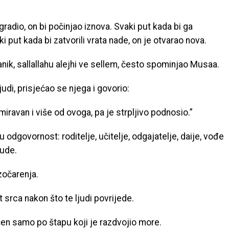
 gradio, on bi počinjao iznova. Svaki put kada bi ga
ki put kada bi zatvorili vrata nade, on je otvarao nova.
nik, sallallahu alejhi ve sellem, često spominjao Musaa.
judi, prisjećao se njega i govorio:
iravan i više od ovoga, pa je strpljivo podnosio.”
u odgovornost: roditelje, učitelje, odgajatelje, daije, vođe
jude.
zočarenja.
srca nakon što te ljudi povrijede.
en samo po štapu koji je razdvojio more.