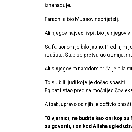
iznenađuje.
Faraon je bio Musaov neprijatelj.
Ali njegov najveći ispit bio je njegov vl
Sa faraonom je bilo jasno. Pred njim je
i zaštitu. Štap se pretvarao u zmiju, mo
Ali s njegovim narodom priča je bila 
To su bili ljudi koje je došao spasiti. L
Egipat i stao pred najmoćnijeg čovje
A ipak, upravo od njih je doživio ono š
“O vjernici, ne budite kao oni koji s
su govorili, i on kod Allaha ugled uži