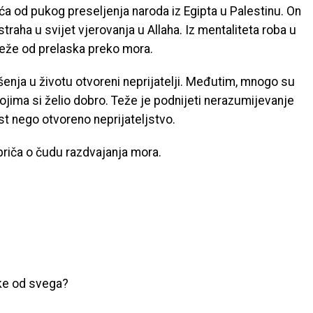
a od pukog preseljenja naroda iz Egipta u Palestinu. On
straha u svijet vjerovanja u Allaha. Iz mentaliteta roba u
 teže od prelaska preko mora.
šenja u životu otvoreni neprijatelji. Međutim, mnogo su
ojima si želio dobro. Teže je podnijeti nerazumijevanje
st nego otvoreno neprijateljstvo.
riča o čudu razdvajanja mora.
uke od svega?