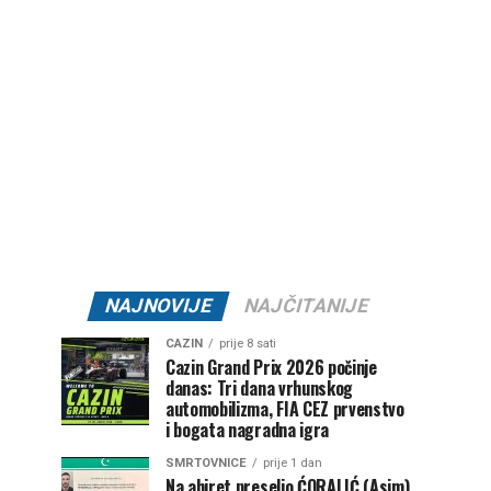
NAJNOVIJE
NAJČITANIJE
CAZIN
prije 8 sati
Cazin Grand Prix 2026 počinje
danas: Tri dana vrhunskog
automobilizma, FIA CEZ prvenstvo
i bogata nagradna igra
SMRTOVNICE
prije 1 dan
Na ahiret preselio ĆORALIĆ (Asim)