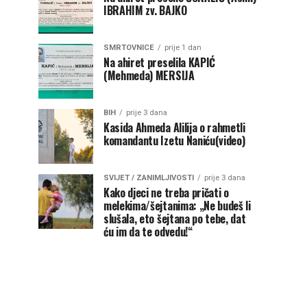
IBRAHIM zv. BAJKO
SMRTOVNICE
prije 1 dan
Na ahiret preselila KAPIĆ
(Mehmeda) MERSIJA
BIH
prije 3 dana
Kasida Ahmeda Alilija o rahmetli
komandantu Izetu Naniću(video)
SVIJET / ZANIMLJIVOSTI
prije 3 dana
Kako djeci ne treba pričati o
melekima/šejtanima: „Ne budeš li
slušala, eto šejtana po tebe, dat
ću im da te odvedu!“