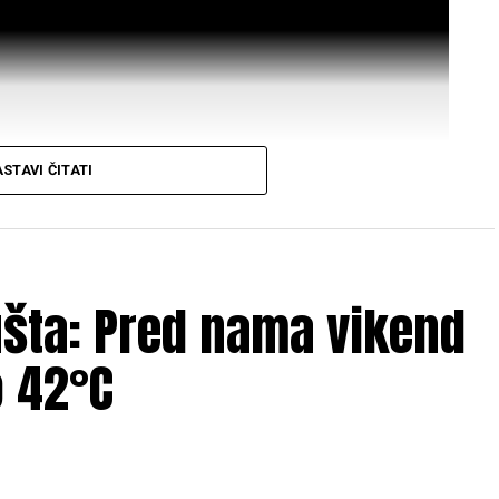
STAVI ČITATI
ušta: Pred nama vikend
Mail
 42°C