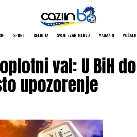
BIH
SPORT
RELIGIJA
SVIJET/ZANIMLJIVO
MAGAZIN
POŠALJI
toplotni val: U BiH d
sto upozorenje