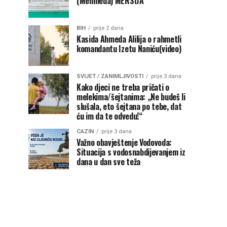
(Mehmeda) MERSIJA
BIH
prije 2 dana
Kasida Ahmeda Alilija o rahmetli
komandantu Izetu Naniću(video)
SVIJET / ZANIMLJIVOSTI
prije 3 dana
Kako djeci ne treba pričati o
melekima/šejtanima: „Ne budeš li
slušala, eto šejtana po tebe, dat
ću im da te odvedu!“
CAZIN
prije 3 dana
Važno obavještenje Vodovoda:
Situacija s vodosnabdijevanjem iz
dana u dan sve teža