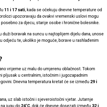
eđu
11 i 17 sati
, kada se očekuju dnevne temperature od
orolozi upozoravaju da ovakvi vremenski uslovi mogu
k, posebno za djecu, starije osobe i hronične bolesnike.
 duži boravak na suncu u najtoplijem dijelu dana, unose
tlu odjeću te, ukoliko je moguće, borave u rashlađenim
?
ano vrijeme uz malu do umjerenu oblačnost. Tokom
i pljusak u centralnim, istočnim i jugozapadnim
govini. Dnevna temperatura kretat će se između
29 i
na, uz slab istočni i sjeveroistočni vjetar. Jutarnje
, na jugu do
24°C
, dok će dnevne dosezati između
32 i