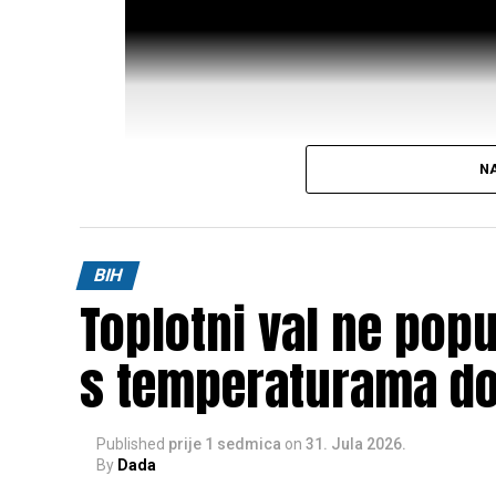
NA
Post
Share
Share
BIH
Toplotni val ne pop
Tweet
Share
s temperaturama do
Published
prije 1 sedmica
on
31. Jula 2026.
By
Dada