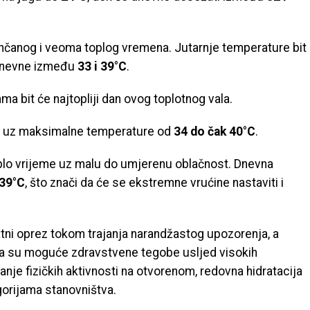
čanog i veoma toplog vremena. Jutarnje temperature bit
 dnevne između
33 i 39°C
.
 bit će najtopliji dan ovog toplotnog vala.
e uz maksimalne temperature od
34 do čak 40°C
.
oplo vrijeme uz malu do umjerenu oblačnost. Dnevna
 39°C
, što znači da će se ekstremne vrućine nastaviti i
tni oprez tokom trajanja narandžastog upozorenja, a
da su moguće zdravstvene tegobe usljed visokih
nje fizičkih aktivnosti na otvorenom, redovna hidratacija
egorijama stanovništva.