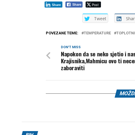
Post
Share
Share
Tweet
Shar
POVEZANE TEME:
TEMPERATURE
TOPLOTNI
DON'T MISS
Napokon da se neko sjetio i na
Krajisnika,Mahmicu ovo ti nec
zaboraviti
MOŽDA
BIH