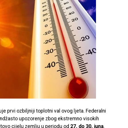
prvi ozbiljniji toplotni val ovog ljeta. Federalni
randžasto upozorenje zbog ekstremno visokih
otovo cijelu zemlju u periodu od
27. do 30. juna
.