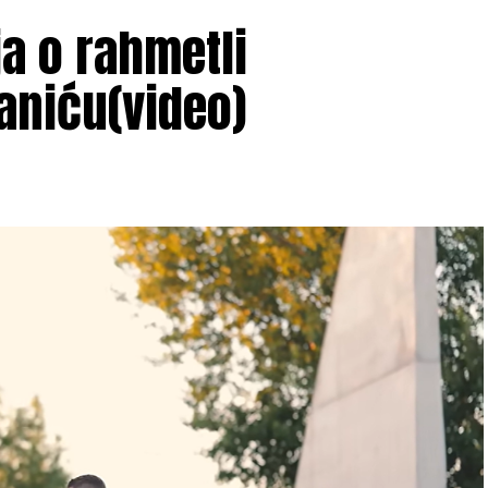
ja o rahmetli
aniću(video)