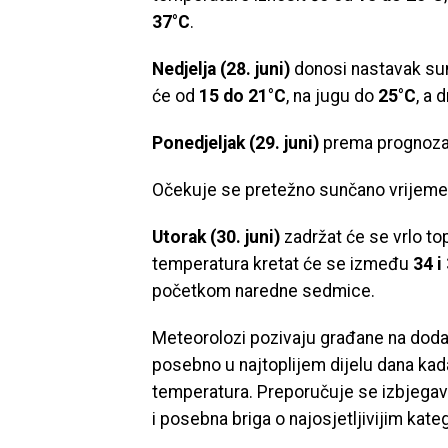
37°C
.
Nedjelja (28. juni)
donosi nastavak sun
će od
15 do 21°C
, na jugu do
25°C
, a
Ponedjeljak (29. juni)
prema prognozama
Očekuje se pretežno sunčano vrijem
Utorak (30. juni)
zadržat će se vrlo t
temperatura kretat će se između
34 i
početkom naredne sedmice.
Meteorolozi pozivaju građane na doda
posebno u najtoplijem dijelu dana ka
temperatura. Preporučuje se izbjegava
i posebna briga o najosjetljivijim kat