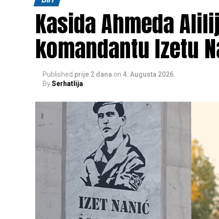
Kasida Ahmeda Alili
komandantu Izetu N
Published
prije 2 dana
on
4. Augusta 2026.
By
Serhatlija