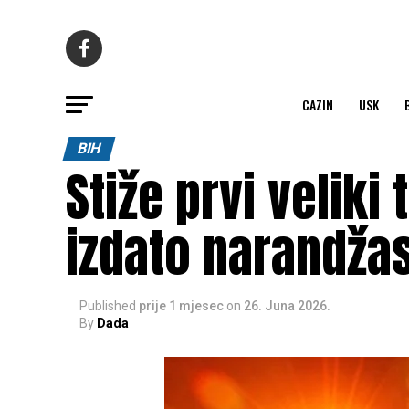
CAZIN
USK
BIH
Stiže prvi veliki 
izdato narandža
Published
prije 1 mjesec
on
26. Juna 2026.
By
Dada