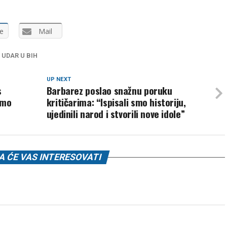
e
Mail
 UDAR U BIH
UP NEXT
s
Barbarez poslao snažnu poruku
emo
kritičarima: “Ispisali smo historiju,
ujedinili narod i stvorili nove idole”
 ĆE VAS INTERESOVATI