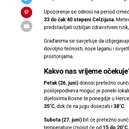
Upozorenje se odnosi na period izm
33 do čak 40 stepeni Celzijusa
. Mete
predstavljati ozbiljan zdravstveni rizi
Građanima se savjetuje da izbjegavaju
dovoljno tečnosti, nose laganu i svije
prostorijama.
Kakvo nas vrijeme očekuje
Petak (26. juni)
donosi pretežno sunč
poslijepodneva moguć je poneki lokaln
dijelovima Bosne te ponegdje u Herce
35°C
, dok će na jugu dosezati i
38°C
.
Subota (27. juni)
bit će pretežno sunča
temperature iznosit će od
15 do 20°C