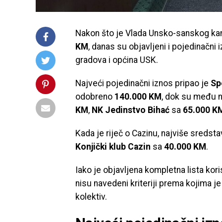
Nakon što je Vlada Unsko-sanskog kan
KM
, danas su objavljeni i pojedinačni 
gradova i općina USK.
Najveći pojedinačni iznos pripao je
Sp
odobreno
140.000 KM
, dok su među n
KM
,
NK Jedinstvo Bihać
sa
65.000 K
Kada je riječ o Cazinu, najviše sredsta
Konjički klub Cazin
sa
40.000 KM
.
Iako je objavljena kompletna lista kor
nisu navedeni kriteriji prema kojima j
kolektiv.