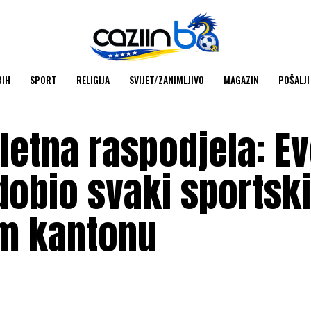
BIH
SPORT
RELIGIJA
SVIJET/ZANIMLJIVO
MAGAZIN
POŠALJI
letna raspodjela: E
dobio svaki sportski
m kantonu