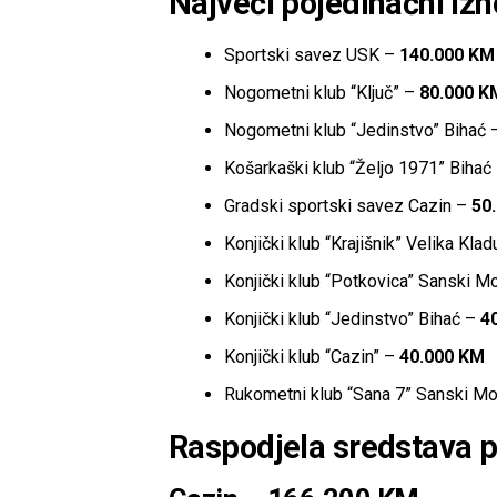
Najveći pojedinačni izn
Sportski savez USK –
140.000 KM
Nogometni klub “Ključ” –
80.000 K
Nogometni klub “Jedinstvo” Bihać
Košarkaški klub “Željo 1971” Bihać
Gradski sportski savez Cazin –
50
Konjički klub “Krajišnik” Velika Kla
Konjički klub “Potkovica” Sanski M
Konjički klub “Jedinstvo” Bihać –
4
Konjički klub “Cazin” –
40.000 KM
Rukometni klub “Sana 7” Sanski M
Raspodjela sredstava 