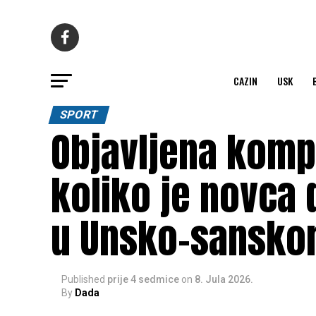
CAZIN
USK
SPORT
Objavljena komp
koliko je novca 
u Unsko-sansko
Published
prije 4 sedmice
on
8. Jula 2026.
By
Dada