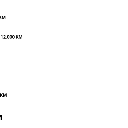
 KM
M
–
12.000 KM
 KM
M