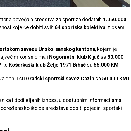
tona povećala sredstva za sport za dodatnih
1.050.000
iznosi koje će dobiti svih
64 sportska kolektiva
iz osam
ortskom savezu Unsko-sanskog kantona
, kojem je
ajvećim korisnicima i
Nogometni klub Ključ
sa
80.000
M
te
Košarkaški klub Željo 1971 Bihać
sa
55.000 KM
.
va dobili su
Gradski sportski savez Cazin
sa
50.000 KM
i
isnika i dodijeljenih iznosa, u dostupnim informacijama
e određeno koliko će sredstava dobiti pojedini sportski