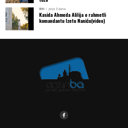
BIH
prije 3 dana
Kasida Ahmeda Alilija o rahmetli
komandantu Izetu Naniću(video)