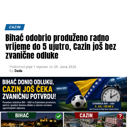
CAZIN
Bihać odobrio produženo radno
vrijeme do 5 ujutro, Cazin još bez
zvanične odluke
Published
prije 1 mjesec
on
29. Juna 2026.
By
Dada