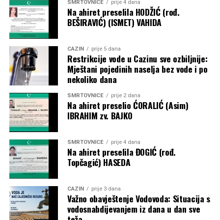
SMRTOVNICE
prije 4 dana
Na ahiret preselila HODŽIĆ (rođ.
BEŠIRAVIĆ) (ISMET) VAHIDA
CAZIN
prije 5 dana
Restrikcije vode u Cazinu sve ozbiljnije:
Mještani pojedinih naselja bez vode i po
nekoliko dana
SMRTOVNICE
prije 2 dana
Na ahiret preselio ĆORALIĆ (Asim)
IBRAHIM zv. BAJKO
SMRTOVNICE
prije 4 dana
Na ahiret preselila ĐOGIĆ (rođ.
Topčagić) HASEDA
CAZIN
prije 3 dana
Važno obavještenje Vodovoda: Situacija s
vodosnabdijevanjem iz dana u dan sve
teža