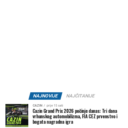
Ulaznica za događaj iznosi
10 KM
, a organizatori poručuju
da je broj stolova ograničen te pozivaju sve zainteresirane
da svoje mjesto rezervišu na vrijeme. Karte je moguće
kupiti svakog dana na recepciji Oaza Bara ili na ulazu prije
početka događaja.
Ako još uvijek nemate planove za večeras,
Oaza Bare
Cazin
mogla bi biti pravo mjesto za nezaboravan izlazak
uz dobru muziku, pozitivnu energiju i jednu od
najatraktivnijih ljetnih zabava u gradu.
Datum:
31. juli 2026.
Vrijeme:
21:00 – 01:30
Lokacija:
Oaza Bare Cazin
NAJNOVIJE
NAJČITANIJE
🎟 Ulaz:
10 KM
CAZIN
prije 15 sati
Cazin Grand Prix 2026 počinje danas: Tri dana
Jedna Oaza. Nezaboravna noć.
vrhunskog automobilizma, FIA CEZ prvenstvo i
bogata nagradna igra