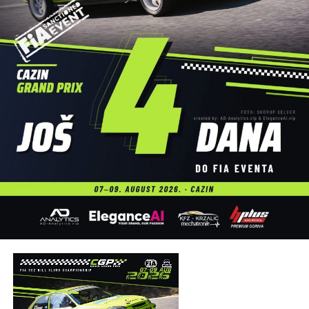
Dodatnu atrakciju ovogodišnjoj manifestaciji dali su brojni
sadržaji uz rijeku, među kojima su posebnu pažnju privukli
atraktivni skokovi u vodu, koji su izazvali oduševljenje
publike i upotpunili cjelodnevni program.
Veliki broj učesnika, odlična atmosfera i pozitivna energija
još jednom su pokazali da
Cazinska unska regata
ima
veliki potencijal da u narednim godinama preraste u jedan
od najznačajnijih turističko-sportskih događaja u Bosni i
Hercegovini.
Organizatori su na kraju zahvalili svim učesnicima,
partnerima, volonterima, službama sigurnosti i
posjetiocima koji su svojim prisustvom doprinijeli uspjehu
manifestacije, uz poruku da se svi ponovo okupe naredne
godine na obalama rijeke Une.
Post
Share
Share