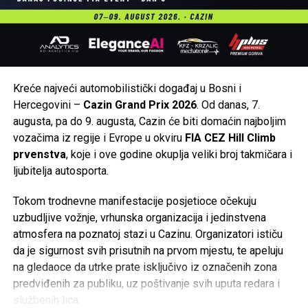
Kreće najveći automobilistički događaj u Bosni i
Hercegovini –
Cazin Grand Prix 2026
. Od danas, 7.
augusta, pa do 9. augusta, Cazin će biti domaćin najboljim
vozačima iz regije i Evrope u okviru
FIA CEZ Hill Climb
prvenstva
, koje i ove godine okuplja veliki broj takmičara i
ljubitelja autosporta.
Tokom trodnevne manifestacije posjetioce očekuju
uzbudljive vožnje, vrhunska organizacija i jedinstvena
atmosfera na poznatoj stazi u Cazinu. Organizatori ističu
da je sigurnost svih prisutnih na prvom mjestu, te apeluju
na gledaoce da utrke prate isključivo iz označenih zona
predviđenih za publiku, uz poštivanje svih uputa redara i
službenih lica.