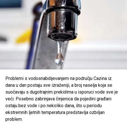
možemo doprinijeti da i korisnici koji se nalaze na
najugroženijim dijelovima vodovodne mreže dobiju
dovoljne količine vode za piće i osnovne životne potrebe.
Zahvaljujemo svim korisnicima na razumijevanju, strpljenju i
saradnji.
Post
Share
Share
Tweet
Share
Mail
Problemi s vodosnabdijevanjem na području Cazina iz
dana u dan postaju sve izraženiji, a broj naselja koja se
suočavaju s dugotrajnim prekidima u isporuci vode sve je
veći. Posebno zabrinjava činjenica da pojedini građani
ostaju bez vode i po nekoliko dana, što u periodu
ekstremnih ljetnih temperatura predstavlja ozbiljan
problem.