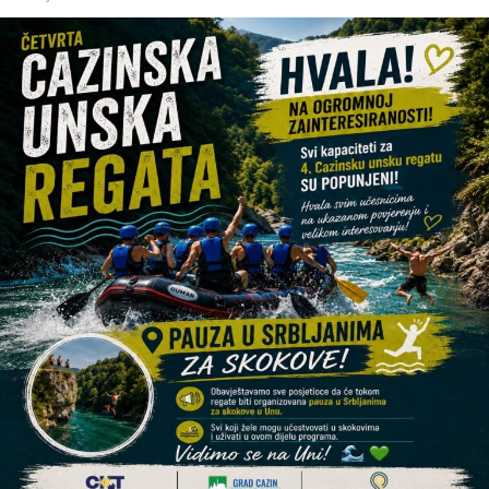
vodosnabdijevanje biti normalizovano. Mnogi smatraju da
su višednevne restrikcije postale prečeste i da ozbiljno
narušavaju kvalitet života.
Posljednjih sedmica sve više cazinskih naselja prijavljuje
probleme s vodosnabdijevanjem. Dok u pojedinim
dijelovima grada voda dolazi samo u određenim periodima
dana, u drugim naseljima građani navode da bez vode
ostaju satima, pa čak i danima.
U ovakvim okolnostima posebno je važno da nadležne
službe redovno obavještavaju javnost o razlozima
restrikcija, očekivanom trajanju prekida i planovima za
stabilizaciju sistema, kako bi se građani mogli na vrijeme
organizovati.
Kakva je situacija kod vas?
Da li je voda stigla u vaše naselje ili ste i dalje bez