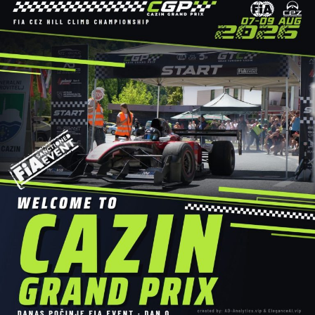
UP NEXT
Cazin uz Zmajeve: Organizovan zajednički prijenos
utakmice BiH – SAD na velikom platnu
DON'T MISS
CAZIN BOGATIJI ZA JOŠ JEDNOG UEFA C TRENERA