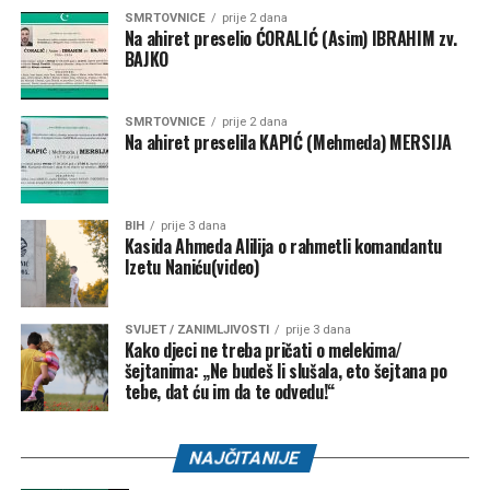
SMRTOVNICE
prije 2 dana
Na ahiret preselio ĆORALIĆ (Asim) IBRAHIM zv.
Post
Share
Share
BAJKO
Tweet
Share
SMRTOVNICE
prije 2 dana
Na ahiret preselila KAPIĆ (Mehmeda) MERSIJA
Mail
BIH
prije 3 dana
Kasida Ahmeda Alilija o rahmetli komandantu
Izetu Naniću(video)
SVIJET / ZANIMLJIVOSTI
prije 3 dana
Kako djeci ne treba pričati o melekima/
šejtanima: „Ne budeš li slušala, eto šejtana po
tebe, dat ću im da te odvedu!“
NAJČITANIJE