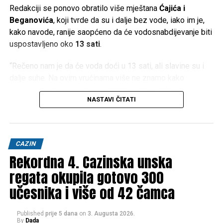
Redakciji se ponovo obratilo više mještana
Ćajića i
Beganovića
, koji tvrde da su i dalje bez vode, iako im je,
kako navode, ranije saopćeno da će vodosnabdijevanje biti
uspostavljeno oko
13 sati
.
“Rečeno nam je da će voda doći u 13 sati, ali slavine su i
dalje suhe. Na ovim vrućinama više ne znamo kako
organizovati osnovne potrebe u domaćinstvu”, navodi
NASTAVI ČITATI
jedan od mještana.
Temperature koje ovih dana prelaze
40 stepeni Celzijusa
dodatno otežavaju situaciju. Nedostatak vode ne utiče
CAZIN
samo na piće i pripremu hrane, već i na održavanje higijene,
Rekordna 4. Cazinska unska
napajanje stoke, zalijevanje vrtova i normalno
funkcionisanje domaćinstava.
regata okupila gotovo 300
učesnika i više od 42 čamca
Građani ističu da razumiju kako su povećana potrošnja i
sušni period izazov za vodovodni sistem, ali očekuju
Published
prije 5 dana
on
3. Augusta 2026.
pravovremene informacije i jasne planove o tome kada će
By
Dada