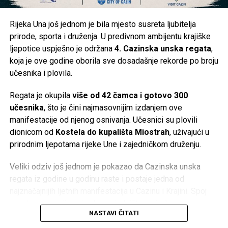
vodosnabdijevanja? Pišite nam u komentarima iz kojeg ste
naselja i kakva je trenutna situacija kod vas. Vaše
Rijeka Una još jednom je bila mjesto susreta ljubitelja
informacije mogu pomoći i drugim građanima da steknu
prirode, sporta i druženja. U predivnom ambijentu krajiške
jasniju sliku o stanju na području Cazina.
ljepotice uspješno je održana
4. Cazinska unska regata
,
koja je ove godine oborila sve dosadašnje rekorde po broju
Post
Share
Share
učesnika i plovila.
Tweet
Share
Regata je okupila
više od 42 čamca i gotovo 300
učesnika
, što je čini najmasovnijim izdanjem ove
Mail
manifestacije od njenog osnivanja. Učesnici su plovili
dionicom od
Kostela do kupališta Miostrah
, uživajući u
prirodnim ljepotama rijeke Une i zajedničkom druženju.
Veliki odziv još jednom je pokazao da Cazinska unska
regata iz godine u godinu raste i postaje jedna od
najznačajnijih ljetnih manifestacija u Cazinu i Krajini. Spoj
sporta, rekreacije, prirode i zajedništva privukao je
NASTAVI ČITATI
učesnike različitih generacija, ali i veliki broj posjetilaca
koji su pratili događaj duž cijele trase.