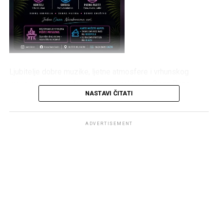
Ljubitelje dobre muzike, ljetne atmosfere i vrhunskog
provoda večeras očekuje pravi spektakl u
Oaza Bare
NASTAVI ČITATI
Cazin
. Posjetioce će zabavljati
DJ DeeDeeBoii
, a
centralni događaj večeri bit će atraktivni
Foam Party
, koji
obećava mnogo zabave, plesa i osvježenja.
ADVERTISEMENT
Program počinje u
21:00 sat
, a zabava će trajati sve do
01:30
, uz pažljivo odabranu muziku, odličnu atmosferu i
sadržaje koji su postali zaštitni znak Oaza Bara.
Osim pjenaste zabave, goste očekuju bogata ponuda
koktela
,
premium shisha
i ugodan ambijent, idealan za
druženje s prijateljima i uživanje u toploj ljetnoj noći.