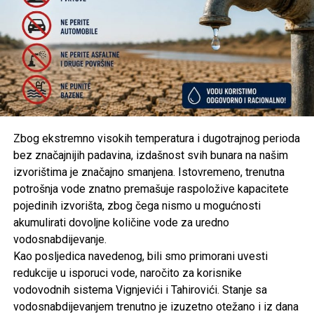
Post
Share
Share
Tweet
Share
Mail
Zbog ekstremno visokih temperatura i dugotrajnog perioda
bez značajnijih padavina, izdašnost svih bunara na našim
izvorištima je značajno smanjena. Istovremeno, trenutna
potrošnja vode znatno premašuje raspoložive kapacitete
pojedinih izvorišta, zbog čega nismo u mogućnosti
akumulirati dovoljne količine vode za uredno
vodosnabdijevanje.
Kao posljedica navedenog, bili smo primorani uvesti
redukcije u isporuci vode, naročito za korisnike
vodovodnih sistema Vignjevići i Tahirovići. Stanje sa
vodosnabdijevanjem trenutno je izuzetno otežano i iz dana