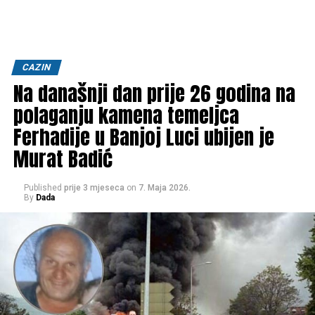
CAZIN
Na današnji dan prije 26 godina na
polaganju kamena temeljca
Ferhadije u Banjoj Luci ubijen je
Murat Badić
Published
prije 3 mjeseca
on
7. Maja 2026.
By
Dada