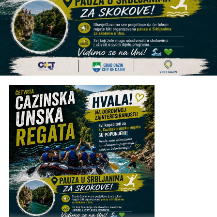
🎟 Ulaz:
10 KM
Jedna Oaza. Nezaboravna noć.
Post
Share
Share
Tweet
Share
Mail