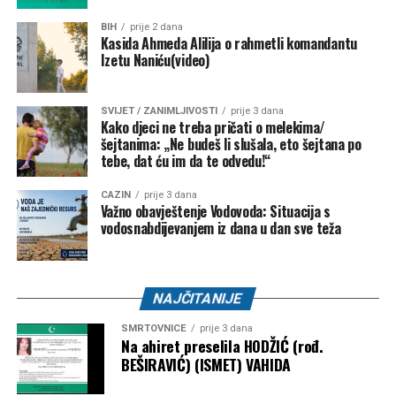
prijavljenim učesnicima da dođu uz obalu Une, podrže
BIH
prije 2 dana
regatu i uživaju u bogatom programu, dobroj atmosferi i
Kasida Ahmeda Alilija o rahmetli komandantu
ljepotama rijeke koja je jedan od najvećih prirodnih bisera
Izetu Naniću(video)
Bosne i Hercegovine.
SVIJET / ZANIMLJIVOSTI
prije 3 dana
Post
Share
Share
Kako djeci ne treba pričati o melekima/
šejtanima: „Ne budeš li slušala, eto šejtana po
Tweet
Share
tebe, dat ću im da te odvedu!“
CAZIN
prije 3 dana
Mail
Važno obavještenje Vodovoda: Situacija s
vodosnabdijevanjem iz dana u dan sve teža
NAJČITANIJE
SMRTOVNICE
prije 3 dana
Na ahiret preselila HODŽIĆ (rođ.
BEŠIRAVIĆ) (ISMET) VAHIDA