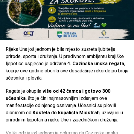
organizovati.
Kakva je situacija kod vas?
Da li je voda stigla u vaše naselje ili ste i dalje bez
vodosnabdijevanja? Pišite nam u komentarima iz kojeg ste
naselja i kakva je trenutna situacija kod vas. Vaše
Rijeka Una još jednom je bila mjesto susreta ljubitelja
informacije mogu pomoći i drugim građanima da steknu
prirode, sporta i druženja. U predivnom ambijentu krajiške
jasniju sliku o stanju na području Cazina.
ljepotice uspješno je održana
4. Cazinska unska regata
,
koja je ove godine oborila sve dosadašnje rekorde po broju
Post
Share
Share
učesnika i plovila.
Tweet
Share
Regata je okupila
više od 42 čamca i gotovo 300
učesnika
, što je čini najmasovnijim izdanjem ove
Mail
manifestacije od njenog osnivanja. Učesnici su plovili
dionicom od
Kostela do kupališta Miostrah
, uživajući u
prirodnim ljepotama rijeke Une i zajedničkom druženju.
Veliki odziv još jednom je pokazao da Cazinska unska