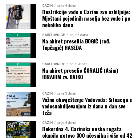
CAZIN
prije 4 dana
Restrikcije vode u Cazinu sve ozbiljnije:
Mještani pojedinih naselja bez vode i po
nekoliko dana
SMRTOVNICE
prije 3 dana
Na ahiret preselila ĐOGIĆ (rođ.
Topčagić) HASEDA
SMRTOVNICE
prije 20 sati
Na ahiret preselio ĆORALIĆ (Asim)
IBRAHIM zv. BAJKO
CAZIN
prije 3 dana
Važno obavještenje Vodovoda: Situacija s
vodosnabdijevanjem iz dana u dan sve
teža
CAZIN
prije 4 dana
Rekordna 4. Cazinska unska regata
okupila gotovo 300 učesnika i više od 42