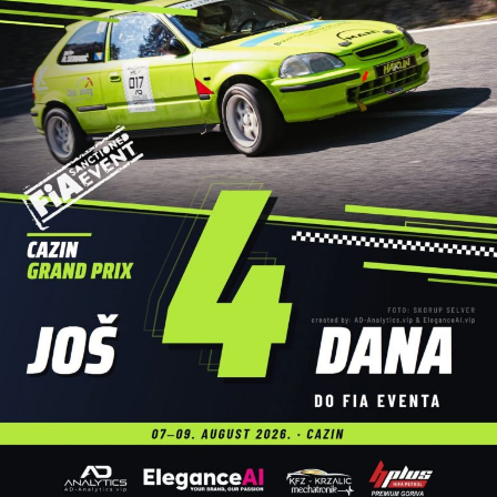
bezbjednost na vodi tokom cijele trase bila je zadužena
Gorska služba spašavanja – Stanica Cazin
, čiji su
pripadnici profesionalno pratili događaj i osigurali da
regata protekne bez poteškoća.
Dodatnu atrakciju ovogodišnjoj manifestaciji dali su brojni
sadržaji uz rijeku, među kojima su posebnu pažnju privukli
atraktivni skokovi u vodu, koji su izazvali oduševljenje
publike i upotpunili cjelodnevni program.
Veliki broj učesnika, odlična atmosfera i pozitivna energija
još jednom su pokazali da
Cazinska unska regata
ima
veliki potencijal da u narednim godinama preraste u jedan
od najznačajnijih turističko-sportskih događaja u Bosni i
Hercegovini.
Organizatori su na kraju zahvalili svim učesnicima,
partnerima, volonterima, službama sigurnosti i
posjetiocima koji su svojim prisustvom doprinijeli uspjehu