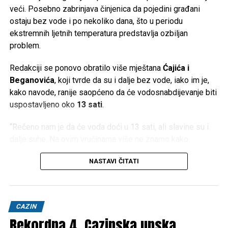
veći. Posebno zabrinjava činjenica da pojedini građani
ostaju bez vode i po nekoliko dana, što u periodu
ekstremnih ljetnih temperatura predstavlja ozbiljan
problem.
Redakciji se ponovo obratilo više mještana
Ćajića i
Beganovića
, koji tvrde da su i dalje bez vode, iako im je,
kako navode, ranije saopćeno da će vodosnabdijevanje biti
uspostavljeno oko
13 sati
.
“Rečeno nam je da će voda doći u 13 sati, ali slavine su i
dalje suhe. Na ovim vrućinama više ne znamo kako
organizovati osnovne potrebe u domaćinstvu”, navodi
NASTAVI ČITATI
jedan od mještana.
Temperature koje ovih dana prelaze
40 stepeni Celzijusa
dodatno otežavaju situaciju. Nedostatak vode ne utiče
CAZIN
samo na piće i pripremu hrane, već i na održavanje higijene,
Rekordna 4. Cazinska unska
napajanje stoke, zalijevanje vrtova i normalno