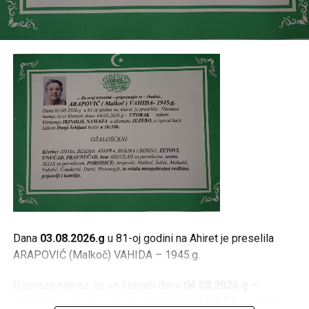
Mail
Dana
03.08.2026.g
u 81-oj godini na Ahiret je preselila
ARAPOVIĆ (Malkoč) VAHIDA – 1945.g.
Dženaza namaz će se klanjati dana
04.08.2026.g –
UTORAK
– nakon klanjanja
IKINDIJE NAMAZA
u džematu