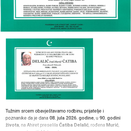
Tužnim srcem obavještavamo rodbinu, prijatelje i
poznanike da je dana
08. jula 2026. godine
, u
90. godini
života
, na Ahiret preselila
Ćatiba Delalić
, rođena
Murić
,