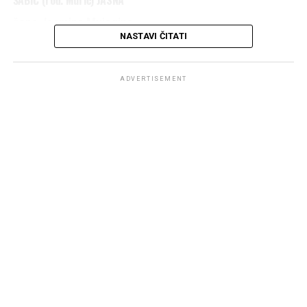
ŠABIĆ (rođ. Murić) JASNA
žena Jasmina Mujagina
NASTAVI ČITATI
IZ ŠUMATCA
1975 – 2026
ADVERTISEMENT
DŽENAZA POLAZI ISPRED KUĆE UMRLE U PETAK
31.07.2026. U 14 h,
A KLANJAT ĆE SE KOD DŽAMIJE U ŠUMATCU PO
DOLASKU.
OŽALOŠĆENI:
Majka
Fatma
, suprug
Jasmin
, braća:
Aladin
i
Damir
,
sestra
Vesna
, porodice:
Bekanović
,
Murić
i
Šabić
, te
ostala rodbina, komšije i prijatelji.
Post
Share
Share
Tweet
Share