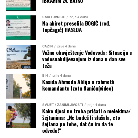
IBRAHIM zv. BAJKO
SMRTOVNICE
prije 4 dana
Na ahiret preselila ĐOGIĆ (rođ.
Topčagić) HASEDA
CAZIN
prije 4 dana
Važno obavještenje Vodovoda: Situacija s
vodosnabdijevanjem iz dana u dan sve
teža
BIH
prije 4 dana
Kasida Ahmeda Alilija o rahmetli
komandantu Izetu Naniću(video)
SVIJET / ZANIMLJIVOSTI
prije 4 dana
Kako djeci ne treba pričati o melekima/
šejtanima: „Ne budeš li slušala, eto
šejtana po tebe, dat ću im da te
odvedu!“