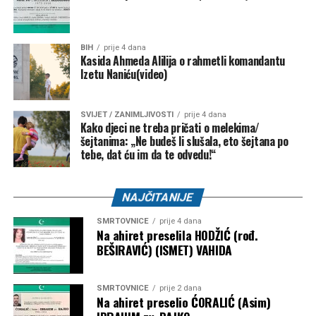
BIH
prije 4 dana
Kasida Ahmeda Alilija o rahmetli komandantu
Izetu Naniću(video)
SVIJET / ZANIMLJIVOSTI
prije 4 dana
Kako djeci ne treba pričati o melekima/
šejtanima: „Ne budeš li slušala, eto šejtana po
tebe, dat ću im da te odvedu!“
NAJČITANIJE
SMRTOVNICE
prije 4 dana
Na ahiret preselila HODŽIĆ (rođ.
BEŠIRAVIĆ) (ISMET) VAHIDA
SMRTOVNICE
prije 2 dana
Na ahiret preselio ĆORALIĆ (Asim)