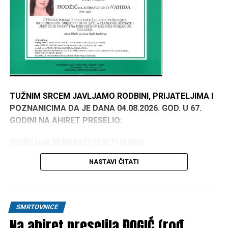
TUŽNIM SRCEM JAVLJAMO RODBINI, PRIJATELJIMA I
POZNANICIMA DA JE DANA 04.08.2026. GOD. U 67.
GODINI NA AHIRET PRESELIO:
HODŽIĆ (rođ. BEŠIRAVIĆ) (ISMET) VAHIDA
1960–2026
NASTAVI ČITATI
DŽENAZA POLAZI ISPRED KUĆE ŽALOSTI U
PUŠKARIMA 05.08.2026. GOD. – SRIJEDA U 18:00 SATI,
A KLANJANJE DŽENAZE I UKOP ĆE SE OBAVITI NA
SMRTOVNICE
PORODIČNOM MEZARJU PUŠKARI PO DOLASKU.
Na ahiret preselila ĐOGIĆ (rođ.