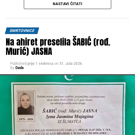
JEZERO
, a ispred kuće žalosti
Donji Srbljani
kreće u
NASTAVI ČITATI
16:30h
.
OŽALOŠĆENI
SMRTOVNICE
Na ahiret preselila ŠABIĆ (rođ.
Kćerke:
ASIMA, BESIMA, ASMIRA, BEKIRA i BERINA
,
ZETOVI
,
UNUČAD, PRAUNUČAD
, brat
ABDULAH
sa
Murić) JASNA
porodicom, sestra
ALIJA
sa porodicom,
PORODICE;
Arapović, Malkoč, Šabić, Mehulić, Vukalić, Čataković, Đurić,
Published
prije 1 sedmica
on
31. Jula 2026.
Hasanagić, te ostala mnogobrojna rodbina, prijatelji i
By
Dada
komšije.
Post
Share
Share
Tweet
Share
Mail