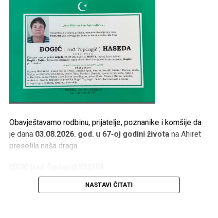
Tweet
Share
Mail
Obavještavamo rodbinu, prijatelje, poznanike i komšije da
je dana
03.08.2026. god. u 67-oj godini života
na Ahiret
preselila naša draga
ĐOGIĆ (rođ. Topčagić) HASEDA
1959 – 2026
NASTAVI ČITATI
Dženaza namaz polazi
srijeda 05.08.2026. god. u 16,45
h.
ispred kuće žalosti
Đogići – Ćajići.
Klanjanje dženaze i