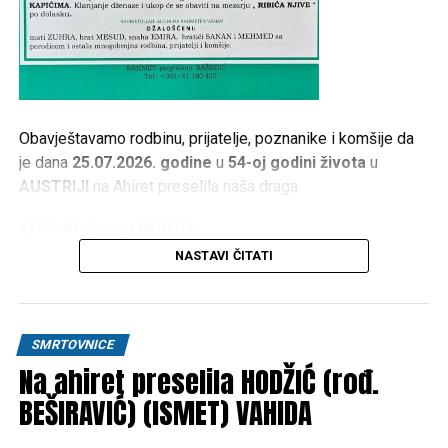
Obavještavamo rodbinu, prijatelje, poznanike i komšije da
je dana
25.07.2026. godine
u
54-oj godini života
u
AUSTRIJI
na Ahiret preselila naša draga
KAPIĆ (Mehmeda) MERSIJA
NASTAVI ČITATI
1973 – 2026
Dženaza namaz polazi
PETAK 07.08.2026. god. u 17:30
h
, ispred kuće žalosti u
KAPIĆIMA
. Klanjanje dženaze i
SMRTOVNICE
ukop će se obaviti na mezarju
„RIBIĆA NJIVE“
po dolasku.
Na ahiret preselila HODŽIĆ (rođ.
RAHMETULLAHI ALEJHI-HA RAHMETEN VASIAH
BEŠIRAVIĆ) (ISMET) VAHIDA