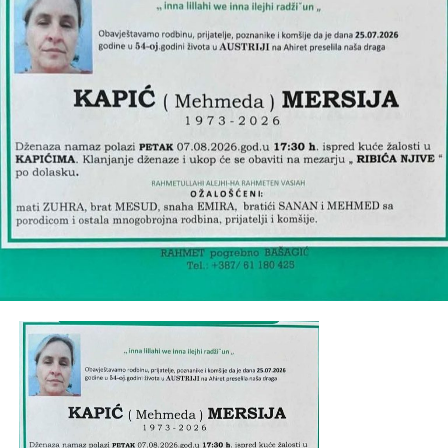
Ramiz
, tetišne
Aida, Admana, Arijana i Mirza
, dajdže
Mersad i Senad
, ujna
Šemsa
te porodice
Ćoralić, Šišić,
Dobridoli, Muminović, Porčić
, ostala mnogobrojna
rodbina, prijatelji i komšije.
Post
Share
Share
Tweet
Share
Mail