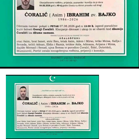
Mail
POVEZANE TEME:
UP NEXT
Na ahiret preselio LJUBIJANKIĆ (HUSNIJA) HASAN
DON'T MISS
Na ahiret preselio Dženis (Kasim) Emrić