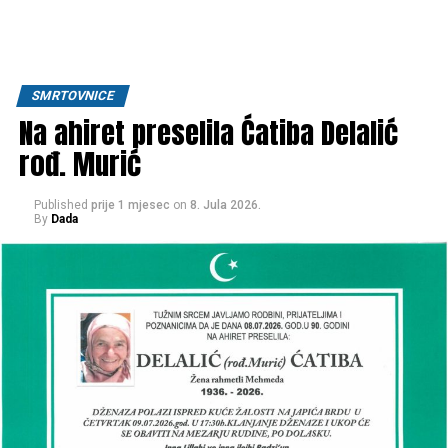
SMRTOVNICE
Na ahiret preselila Ćatiba Delalić
rođ. Murić
Published
prije 1 mjesec
on
8. Jula 2026.
By
Dada