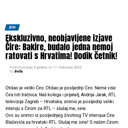
BIH
Ekskluzivno, neobjavljene izjave
Ćire: Bakire, budalo jedna nemoj
ratovati s Hrvatima! Dodik četnik!
Published
prije 3 godine
on
11. Februara 2023.
By
Bella
Otišao je veliki Ćiro. Otišao je posljednji Ćiro. Nema više
Ćira niti tračnica. Naš kolega i prijatelj, Andrija Jarak, RTL
televizija Zagreb – Hrvatska, snimio je posljednji veliki
intervju s Ćirom za RTL – slušaj me, sine.
Ovo su snimci iz posljednjeg životnog TV intervjua Ćire
Blaževića za hrvatski RTL: Slušaj me sine! S našim Ćirom