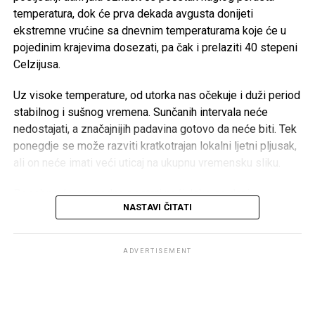
kada cijela zajednica dijeli bol zbog nenadoknadivog
temperatura, dok će prva dekada avgusta donijeti
gubitka.
ekstremne vrućine sa dnevnim temperaturama koje će u
pojedinim krajevima dosezati, pa čak i prelaziti 40 stepeni
Celzijusa.
Post
Share
Share
Uz visoke temperature, od utorka nas očekuje i duži period
Tweet
Share
stabilnog i sušnog vremena. Sunčanih intervala neće
nedostajati, a značajnijih padavina gotovo da neće biti. Tek
ponegdje se može razviti kratkotrajan lokalni ljetni pljusak,
Mail
ali on neće imati veći uticaj na ukupnu vremensku sliku.
Posebno će neugodne postati noći. Iako se dani
NASTAVI ČITATI
postepeno skraćuju, temperature će nastaviti rasti, pa će
noćne vrijednosti biti osjetno više nego prethodnih dana. U
gradskim sredinama očekuju se tople, sparne i teške noći,
ADVERTISEMENT
što će mnogima otežavati odmor i san.
Meteorolozi upozoravaju da će dugotrajno izlaganje
visokim temperaturama predstavljati rizik za zdravlje,