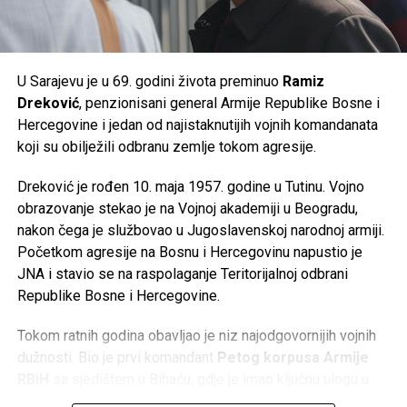
U Sarajevu je u 69. godini života preminuo
Ramiz
Dreković
, penzionisani general Armije Republike Bosne i
Hercegovine i jedan od najistaknutijih vojnih komandanata
koji su obilježili odbranu zemlje tokom agresije.
Dreković je rođen 10. maja 1957. godine u Tutinu. Vojno
obrazovanje stekao je na Vojnoj akademiji u Beogradu,
nakon čega je službovao u Jugoslavenskoj narodnoj armiji.
Početkom agresije na Bosnu i Hercegovinu napustio je
JNA i stavio se na raspolaganje Teritorijalnoj odbrani
Republike Bosne i Hercegovine.
Tokom ratnih godina obavljao je niz najodgovornijih vojnih
dužnosti. Bio je prvi komandant
Petog korpusa Armije
RBiH
sa sjedištem u Bihaću, gdje je imao ključnu ulogu u
organizaciji odbrane Bosanske krajine. Kasnije je preuzeo