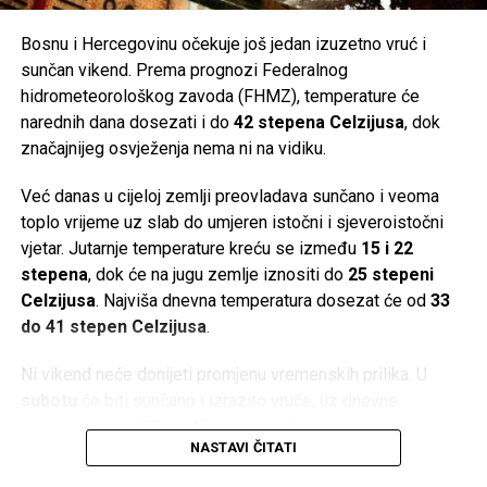
Bosnu i Hercegovinu očekuje još jedan izuzetno vruć i
sunčan vikend. Prema prognozi Federalnog
hidrometeorološkog zavoda (FHMZ), temperature će
narednih dana dosezati i do
42 stepena Celzijusa
, dok
značajnijeg osvježenja nema ni na vidiku.
Već danas u cijeloj zemlji preovladava sunčano i veoma
toplo vrijeme uz slab do umjeren istočni i sjeveroistočni
vjetar. Jutarnje temperature kreću se između
15 i 22
stepena
, dok će na jugu zemlje iznositi do
25 stepeni
Celzijusa
. Najviša dnevna temperatura dosezat će od
33
do 41 stepen Celzijusa
.
Ni vikend neće donijeti promjenu vremenskih prilika. U
subotu
će biti sunčano i izrazito vruće, uz dnevne
temperature od
33 do 40 stepeni
, dok će se u
NASTAVI ČITATI
Hercegovini živa u termometru penjati i do
42 stepena
Celzijusa
.