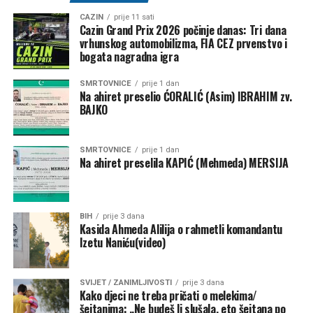
CAZIN
prije 11 sati
Cazin Grand Prix 2026 počinje danas: Tri dana
vrhunskog automobilizma, FIA CEZ prvenstvo i
bogata nagradna igra
SMRTOVNICE
prije 1 dan
Na ahiret preselio ĆORALIĆ (Asim) IBRAHIM zv.
BAJKO
SMRTOVNICE
prije 1 dan
Na ahiret preselila KAPIĆ (Mehmeda) MERSIJA
BIH
prije 3 dana
Kasida Ahmeda Alilija o rahmetli komandantu
Izetu Naniću(video)
SVIJET / ZANIMLJIVOSTI
prije 3 dana
Kako djeci ne treba pričati o melekima/
šejtanima: „Ne budeš li slušala, eto šejtana po