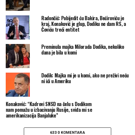
Radončić: Pobijedit ću Bakira, Bećiroviću je
kraj, Konaković je glup, Dodiku ne dam RS, a
Čoviću treći entitet
Preminula majka Milorada Dodika, nekoliko
dana je bila u komi
Dodik: Majka mi je u komi, ako ne preživi neću
ni ići u Ameriku
Konaković: “Kadrovi SNSD na čelu s Dodikom
nam pomažu u izbacivanju Rusije, sviđa mi se
Post
Share
Share
amerikanizacija Banjaluke”
Tweet
Share
633 0 KOMENTARA