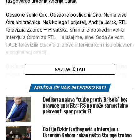
razgovarao urednik Andrija Jarak.
Otišao je veliki Ćiro. Otišao je posljednji Ćiro. Nema više
Ćira niti tračnica. Naš kolega i prijatelj, Andrija Jarak, RTL
televizija Zagreb – Hrvatska, snimio je posljednji veliki
intervju s Ćirom za RTL – slušaj me, sine. Sada će vam
FACE televizija objaviti dijelove intervjua koji nisu objavljeni
u originalnoj emisiji.
Dakle, doslovce ekskluzivno, Ćiro odgovara na Andrijina
NASTAVI ČITATI
pitanja o Bosni, Hrvatima, Čoviću, Dodiku i Bakiru. Dok je
živ bio, Ćiro je šokirao. I mrtav to radi. Garant je Ćiro mislio,
MOŽDA ĆE VAS INTERESOVATI
dok ga je Andrija pitao – pa, ovaj će ovo objaviti kada
umrem. Ok, dat ću mu nekoliko izjava, živ, ali za post
Dodikova najava “tužbe protiv Brisela” bez
mortem, post festum.
pravnog uporišta: RS ne može samostalno
pokrenuti spor protiv EU
Da li je Bakir Izetbegović u intervjuu s
Ozrenom Kebom rekao nešto što nije trebao