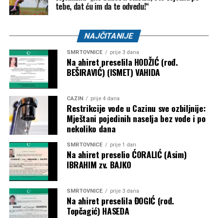
tebe, dat ću im da te odvedu!“
NAJČITANIJE
SMRTOVNICE
prije 3 dana
Na ahiret preselila HODŽIĆ (rođ.
BEŠIRAVIĆ) (ISMET) VAHIDA
CAZIN
prije 4 dana
Restrikcije vode u Cazinu sve ozbiljnije:
Mještani pojedinih naselja bez vode i po
nekoliko dana
SMRTOVNICE
prije 1 dan
Na ahiret preselio ĆORALIĆ (Asim)
IBRAHIM zv. BAJKO
SMRTOVNICE
prije 3 dana
Na ahiret preselila ĐOGIĆ (rođ.
Topčagić) HASEDA