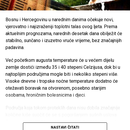
uz preporuku da se pridržavaju savjeta ljekara i, ukoliko je
moguće, borave u rashlađenim prostorijama tokom
najtoplijeg dijela dana.
Bosnu i Hercegovinu u narednim danima očekuje novi,
vjerovatno i najizraženiji toplotni talas ovog ljeta. Prema
Post
Share
Share
aktuelnim prognozama, narednih desetak dana obilježit će
stabilno, sunčano i izuzetno vruće vrijeme, bez značajnijih
Tweet
Share
padavina.
Mail
Već početkom augusta temperature će u većem dijelu
zemlje dostići između 35 i 40 stepeni Celzijusa, dok bi u
najtoplijim područjima mogle biti i nekoliko stepeni više.
Visoke dnevne i tropske noćne temperature dodatno će
otežavati boravak na otvorenom, posebno starijim
osobama, hroničnim bolesnicima i djeci.
Područja koja tokom proteklih dana nisu dobila značajnije
količine kiše suočit će se s pogoršanjem sušnih uslova.
Dugotrajan izostanak padavina mogao bi izazvati ozbiljne
NASTAVI ČITATI
posljedice za poljoprivredu, vodotokove i povećati rizik od