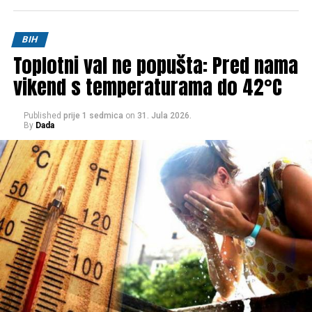
Post
Share
Share
BIH
Toplotni val ne popušta: Pred nama
Tweet
Share
vikend s temperaturama do 42°C
Mail
Published
prije 1 sedmica
on
31. Jula 2026.
By
Dada