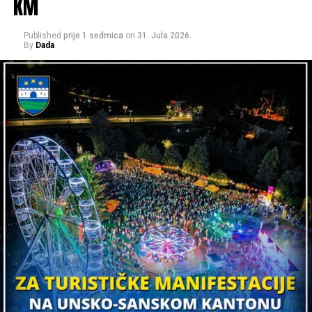
KM
Published
prije 1 sedmica
on
31. Jula 2026.
By
Dada