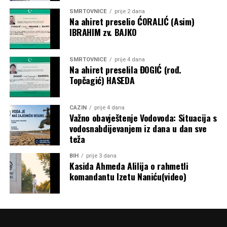
put dobila detaljan uvid u raspodjelu dodatnih budžetskih
SMRTOVNICE
prije 2 dana
sredstava za sport. Ostaje otvoreno pitanje prema kojim su
Na ahiret preselio ĆORALIĆ (Asim)
IBRAHIM zv. BAJKO
kriterijima određeni pojedinačni iznosi, budući da
obrazloženje metodologije raspodjele nije objavljeno.
SMRTOVNICE
prije 4 dana
Post
Share
Share
Na ahiret preselila ĐOGIĆ (rođ.
Topčagić) HASEDA
Tweet
Share
CAZIN
prije 4 dana
Mail
Važno obavještenje Vodovoda: Situacija s
vodosnabdijevanjem iz dana u dan sve
teža
BIH
prije 3 dana
Kasida Ahmeda Alilija o rahmetli
komandantu Izetu Naniću(video)