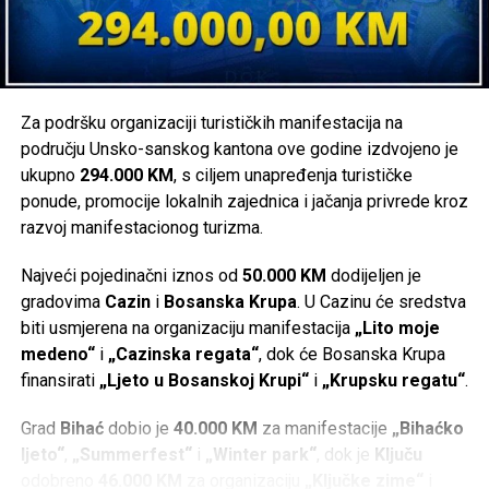
Za podršku organizaciji turističkih manifestacija na
području Unsko-sanskog kantona ove godine izdvojeno je
ukupno
294.000 KM
, s ciljem unapređenja turističke
ponude, promocije lokalnih zajednica i jačanja privrede kroz
razvoj manifestacionog turizma.
Najveći pojedinačni iznos od
50.000 KM
dodijeljen je
gradovima
Cazin
i
Bosanska Krupa
. U Cazinu će sredstva
biti usmjerena na organizaciju manifestacija
„Lito moje
medeno“
i
„Cazinska regata“
, dok će Bosanska Krupa
finansirati
„Ljeto u Bosanskoj Krupi“
i
„Krupsku regatu“
.
Grad
Bihać
dobio je
40.000 KM
za manifestacije
„Bihaćko
ljeto“
,
„Summerfest“
i
„Winter park“
, dok je
Ključu
odobreno
46.000 KM
za organizaciju
„Ključke zime“
i