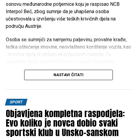
turizma i poboljšanje kvaliteta života građana
osnovu međunarodne potjernice koju je raspisao NCB
Unsko-sanskog kantona.
Interpol Beč, zbog sumnje da je uhapšena osoba
učestvovala u izvršenju više teških krivičnih djela na
području Austrije.
Post
Share
Share
Osoba se sumnjiči za namjernu paljevinu, provalne krađe,
Tweet
Share
teška oštećenja imovine, neovlašteno korištenje vozila, kao
i krivična djela iz oblasti eksplozivnih materija. Za
Mail
navedena djela, prema Krivičnom zakonu Republike
Austrije, predviđena je maksimalna kazna zatvora do 15
NASTAVI ČITATI
godina.
Na osnovu operativnih saznanja, osumnjičenog su locirali
pripadnici SIPA-inog FAST tima, nakon čega je lišen
SPORT
slobode.
Objavljena kompletna raspodjela:
Nakon završene kriminalističke obrade, uhapšena osoba
Evo koliko je novca dobio svaki
predata je u nadležnost Suda Bosne i Hercegovine radi
sportski klub u Unsko-sanskom
daljnjeg postupanja.