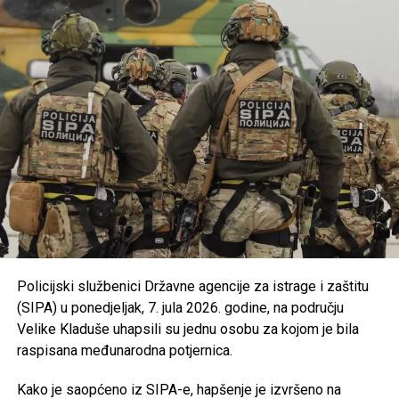
Osigurano je
300.000 KM
za turističke i druge
manifestacije gradova i općina u USK kroz program
podrške razvoju turističke ponude.
Usvojena je nova odluka kojom se uređuju uslovi i
kriteriji za ostvarivanje prava na prednost pri
zapošljavanju i zadržavanju na poslu pripadnika
branilačkih kategorija.
Podržan je projekat Osnovne škole “Jezerski” iz
Bosanske Krupe, koji se realizuje u saradnji s
UNDP-om u okviru aktivnosti zelene tranzicije u
Bosni i Hercegovini.
Usvojen je program utroška grant sredstava za
Policijski službenici Državne agencije za istrage i zaštitu
Bihaćko muftijstvo i Ilmijju u ukupnom iznosu od
(SIPA) u ponedjeljak, 7. jula 2026. godine, na području
147.000 KM
.
Velike Kladuše uhapsili su jednu osobu za kojom je bila
Iz Vlade USK poručuju da će i u narednom periodu
raspisana međunarodna potjernica.
nastaviti provoditi mjere usmjerene na unapređenje
obrazovanja, podršku boračkoj populaciji, razvoj
Kako je saopćeno iz SIPA-e, hapšenje je izvršeno na