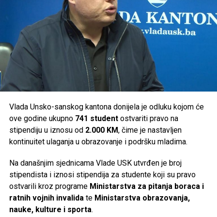
Cazin –
50.000 KM
Bosanski Petrovac –
36.000 KM
Ključ –
46.000 KM
Sanski Most –
36.000 KM
Velika Kladuša –
36.000 KM
Ukupno je za podršku turističkim manifestacijama na
području Unsko-sanskog kantona izdvojeno
294.000 KM
.
Vlada Unsko-sanskog kantona donijela je odluku kojom će
ove godine ukupno
741 student
ostvariti pravo na
Post
Share
Share
stipendiju u iznosu od
2.000 KM
, čime je nastavljen
kontinuitet ulaganja u obrazovanje i podršku mladima.
Tweet
Share
Na današnjim sjednicama Vlade USK utvrđen je broj
Mail
stipendista i iznosi stipendija za studente koji su pravo
ostvarili kroz programe
Ministarstva za pitanja boraca i
ratnih vojnih invalida
te
Ministarstva obrazovanja,
nauke, kulture i sporta
.