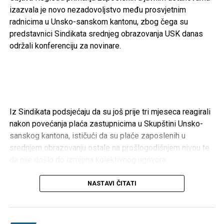
Cazin – 166.200 KM
izazvala je novo nezadovoljstvo među prosvjetnim
radnicima u Unsko-sanskom kantonu, zbog čega su
Gradski sportski savez Cazin –
50.000 KM
predstavnici Sindikata srednjeg obrazovanja USK danas
održali konferenciju za novinare.
Konjički klub “Cazin” –
40.000 KM
FK “Krajina” –
20.000 KM
Aero klub “Kumulus” –
20.000 KM
NK “Mladost” Polje –
18.200 KM
Iz Sindikata podsjećaju da su još prije tri mjeseca reagirali
RK “Cepelin-Krajina” –
5.000 KM
nakon povećanja plaća zastupnicima u Skupštini Unsko-
OŽRK “Krajina” –
5.000 KM
sanskog kantona, ističući da su plaće zaposlenih u
srednjem obrazovanju ostale na prošlogodišnjem nivou te
Taekwon-do klub “Bosna” –
5.000 KM
da nije došlo do izmjena kolektivnog ugovora.
Karate klub “Cazin” –
3.000 KM
Kako navode, objava Registra primanja dodatno je pojačala
NASTAVI ČITATI
Bihać – 369.000 KM
nezadovoljstvo među prosvjetnim radnicima. Tvrde da
podaci iz registra pokazuju kako pojedini profesori u
Sportski savez USK –
140.000 KM
srednjim školama imaju gotovo ista primanja kao pomoćno