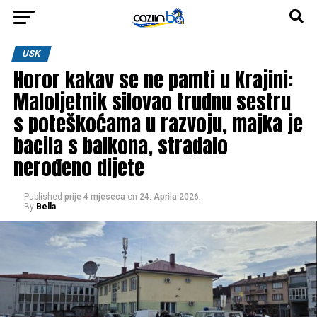
USK
Horor kakav se ne pamti u Krajini:
Maloljetnik silovao trudnu sestru
s poteškoćama u razvoju, majka je
bacila s balkona, stradalo
nerođeno dijete
Published
prije 4 mjeseca
on
24. Aprila 2026.
By
Bella