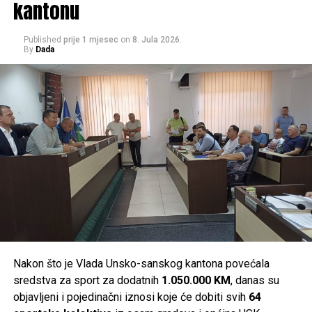
kantonu
U realizaciji ove akcije ostvarena je saradnja između SIPA-
e, Obavještajno-sigurnosne agencije Bosne i Hercegovine
Published
prije 1 mjesec
on
8. Jula 2026.
By
Dada
(OSA BiH) i Ministarstva unutrašnjih poslova Unsko-
sanskog kantona.
Post
Share
Share
Tweet
Share
Mail
Nakon što je Vlada Unsko-sanskog kantona povećala
sredstva za sport za dodatnih
1.050.000 KM
, danas su
objavljeni i pojedinačni iznosi koje će dobiti svih
64