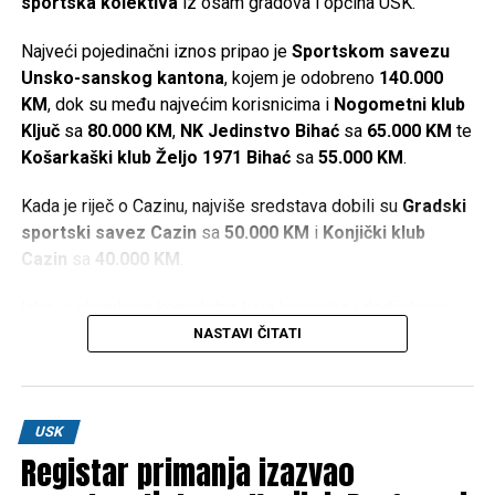
sportska kolektiva
iz osam gradova i općina USK.
Najveći pojedinačni iznos pripao je
Sportskom savezu
Unsko-sanskog kantona
, kojem je odobreno
140.000
KM
, dok su među najvećim korisnicima i
Nogometni klub
Ključ
sa
80.000 KM
,
NK Jedinstvo Bihać
sa
65.000 KM
te
Košarkaški klub Željo 1971 Bihać
sa
55.000 KM
.
Kada je riječ o Cazinu, najviše sredstava dobili su
Gradski
sportski savez Cazin
sa
50.000 KM
i
Konjički klub
Cazin
sa
40.000 KM
.
Iako je objavljena kompletna lista korisnika i dodijeljenih
iznosa, u dostupnim informacijama nisu navedeni kriteriji
NASTAVI ČITATI
prema kojima je određeno koliko će sredstava dobiti
pojedini sportski kolektiv.
Najveći pojedinačni iznosi
USK
Registar primanja izazvao