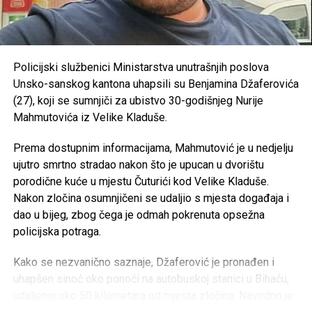
Konjički klub “Potkovica” –
50.000 KM
OVDJE možete vidjeti kolike plate imaju zaposleni u
RK “Sana 7” –
35.000 KM
javnom sektoru
OKK “Sana” –
25.000 KM
Policijski službenici Ministarstva unutrašnjih poslova
https://antikorupcijausk.ba/V2/registar-zaposlenih-u-
Unsko-sanskog kantona uhapsili su Benjamina Džaferovića
SPD “Mulež” –
15.000 KM
javnom-sektoru/
(27), koji se sumnjiči za ubistvo 30-godišnjeg Nurije
SRD “Devet rijeka” –
15.000 KM
Mahmutovića iz Velike Kladuše.
Post
Share
Share
ŠN “Dream Team” –
10.000 KM
Prema dostupnim informacijama, Mahmutović je u nedjelju
Tweet
Share
AK “Sana” –
10.000 KM
ujutro smrtno stradao nakon što je upucan u dvorištu
porodične kuće u mjestu Čuturići kod Velike Kladuše.
Fitness klub “Sana” –
8.000 KM
Mail
Nakon zločina osumnjičeni se udaljio s mjesta događaja i
Judo klub “Sanski Most” –
7.500 KM
dao u bijeg, zbog čega je odmah pokrenuta opsežna
Karate klub “Hurije” –
5.000 KM
policijska potraga.
ŽOK “Sana” –
5.000 KM
Kako se nezvanično saznaje, Džaferović je pronađen i
Ronilački klub “Vir” –
5.000 KM
uhapšen sinoć oko ponoći na autobuskoj stanici u Bihaću,
udaljenoj oko 50 kilometara od mjesta zločina. Navodno je
Judo klub “Sana” –
3.000 KM