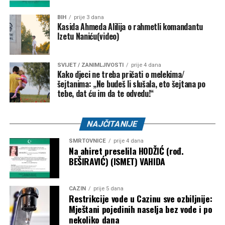
Bužim – 27.000 KM
BIH
prije 3 dana
NK “Vitez” –
10.000 KM
Kasida Ahmeda Alilija o rahmetli komandantu
Izetu Naniću(video)
FK “Bratstvo-Veterani” –
5.000 KM
FK “Konjodor” –
3.000 KM
SVIJET / ZANIMLJIVOSTI
prije 4 dana
Kako djeci ne treba pričati o melekima/
FK “Bužim” –
3.000 KM
šejtanima: „Ne budeš li slušala, eto šejtana po
OK “Bužim” –
3.000 KM
tebe, dat ću im da te odvedu!“
Airsoft klub “Otpisani” –
2.000 KM
NAJČITANIJE
ŽOK “Bužim” –
1.000 KM
SMRTOVNICE
prije 4 dana
Bosanski Petrovac – 3.500 KM
Na ahiret preselila HODŽIĆ (rođ.
BEŠIRAVIĆ) (ISMET) VAHIDA
Udruženje košarkaškog sporta “Mladost” –
2.000
KM
CAZIN
prije 5 dana
Restrikcije vode u Cazinu sve ozbiljnije:
Karate klub “Mladost” –
1.500 KM
Mještani pojedinih naselja bez vode i po
nekoliko dana
Objavljivanjem kompletne liste korisnika javnost je po prvi