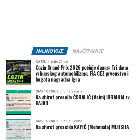
SD “Sloga 1922” Bosanska Otoka –
22.800 KM
GNK “Bratstvo 1918” –
20.000 KM
ŽNK “Željezničar 2011” –
10.000 KM
KK “Bratstvo” –
7.500 KM
NK “Željezničar 73” –
7.500 KM
NAJNOVIJE
NAJČITANIJE
MNK “Željo” –
5.000 KM
CAZIN
prije 21 sat
Cazin Grand Prix 2026 počinje danas: Tri dana
Klub borilačkih sportova “Serhat” –
1.500 KM
vrhunskog automobilizma, FIA CEZ prvenstvo i
Ključ – 84.000 KM
bogata nagradna igra
SMRTOVNICE
prije 2 dana
NK “Ključ” –
80.000 KM
Na ahiret preselio ĆORALIĆ (Asim) IBRAHIM zv.
BAJKO
Kanu-kajakaški klub “K4” –
2.000 KM
FK “Bajer 99” Velagići –
1.000 KM
SMRTOVNICE
prije 2 dana
Na ahiret preselila KAPIĆ (Mehmeda) MERSIJA
NK “Omladinac” Sanica –
1.000 KM