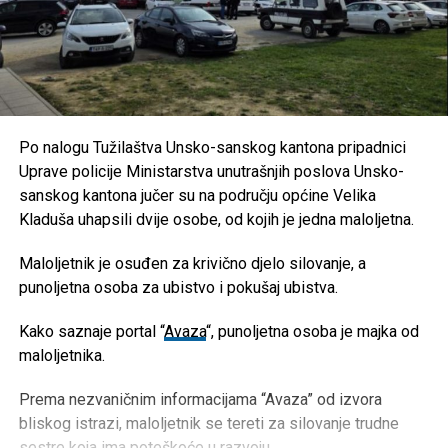
Po nalogu Tužilaštva Unsko-sanskog kantona pripadnici
Uprave policije Ministarstva unutrašnjih poslova Unsko-
sanskog kantona jučer su na području općine Velika
Kladuša uhapsili dvije osobe, od kojih je jedna maloljetna.
Maloljetnik je osuđen za krivično djelo silovanje, a
punoljetna osoba za ubistvo i pokušaj ubistva.
Kako saznaje portal “
Avaza
“, punoljetna osoba je majka od
maloljetnika.
Prema nezvaničnim informacijama “Avaza” od izvora
bliskog istrazi, maloljetnik se tereti za silovanje trudne
sestre koja ima poteškoće u razvoju.