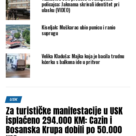
policajca: Jaknama skrivali identitet pri
DON'T MISS
ulasku (VIDEO)
VIDEO Digitalni nadzor poticaja: USK uvodi geolocirane
kontrole u poljoprivredi
Kiseljak: Muškarac ubio punicu i ranio
suprugu
Velika Kladuša: Majka koja je bacila trudnu
kćerku s balkona ide u pritvor
USK
Za turističke manifestacije u USK
isplaćeno 294.000 KM: Cazin i
Bosanska Krupa dobili po 50.000