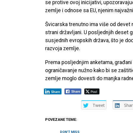
se protive ovoj inicijativi, upozoravaj
zemlje i odnose sa EU, njenim najvažn
Švicarska trenutno ima više od devet 
strani državljani. U posljednjih deset 
susjednih evropskih država, što je dod
razvoja zemlje.
Prema posljednjim anketama, građani 
ograničavanje nužno kako bi se zaštiti
zemlje moglo dovesti do manjka radn
Post
Share
Share
Tweet
Shar
POVEZANE TEME:
DON'T MISS