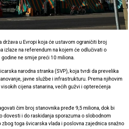
 država u Evropi koja će ustavom ograničiti broj
na izlaze na referendum na kojem će odlučivati o
 godine ne smije preći 10 miliona.
vicarska narodna stranka (SVP), koja tvrdi da prevelika
stanovanje, javne službe i infrastrukturu. Prema njihovim
visokih cijena stanarina, većih gužvi i opterećenja
agovati čim broj stanovnika pređe 9,5 miliona, dok bi
lo dovesti i do raskidanja sporazuma o slobodnom
 zbog toga švicarska vlada i poslovna zajednica snažno