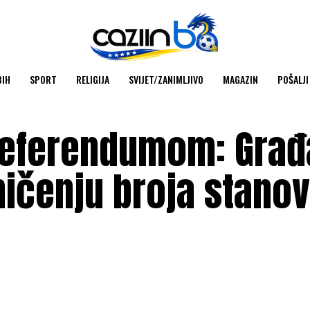
BIH
SPORT
RELIGIJA
SVIJET/ZANIMLJIVO
MAGAZIN
POŠALJI
referendumom: Građ
ničenju broja stano