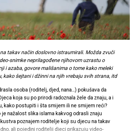
u na takav način doslovno istraumirali. Možda zvuči
ju video-snimke neprilagođene njihovom uzrastu o
i i azaba, govore mališanima o tome kako meleki
kako šejtani i džinni na njih vrebaju svih strana, itd
odrasla osoba (roditelj, djed, nana…) pokušava da
Djeca koja su po prirodi radoznala žele da znaju, a i
 kako postupiti i šta smijem ili ne smijem reći?
 je nažalost slika islama kakvog odrasli znaju
iskustva poznajem roditelje koji su djecu na takav
o, ali pojedini roditelji djeci prikazuju video-