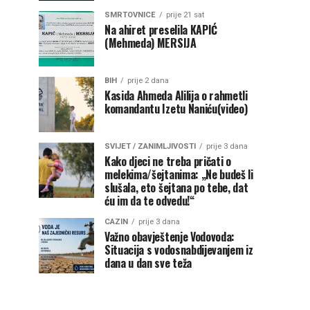
SMRTOVNICE
prije 21 sat
Na ahiret preselila KAPIĆ
(Mehmeda) MERSIJA
BIH
prije 2 dana
Kasida Ahmeda Alilija o rahmetli
komandantu Izetu Naniću(video)
SVIJET / ZANIMLJIVOSTI
prije 3 dana
Kako djeci ne treba pričati o
melekima/šejtanima: „Ne budeš li
slušala, eto šejtana po tebe, dat
ću im da te odvedu!“
CAZIN
prije 3 dana
Važno obavještenje Vodovoda:
Situacija s vodosnabdijevanjem iz
dana u dan sve teža