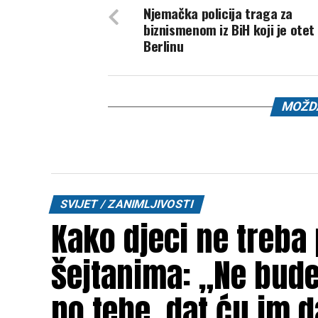
Njemačka policija traga za
biznismenom iz BiH koji je otet
Berlinu
MOŽDA
SVIJET / ZANIMLJIVOSTI
Kako djeci ne treba
šejtanima: „Ne budeš
po tebe, dat ću im d