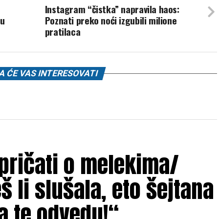
Instagram “čistka” napravila haos:
 u
Poznati preko noći izgubili milione
pratilaca
 ĆE VAS INTERESOVATI
 pričati o melekima/
 li slušala, eto šejtana
a te odvedu!“