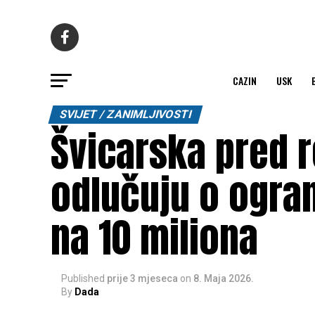
CAZIN
USK
SVIJET / ZANIMLJIVOSTI
Švicarska pred 
odlučuju o ogra
na 10 miliona
Published
prije 3 mjeseca
on
8. Maja 2026.
By
Dada