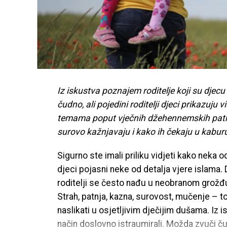
Iz iskustva poznajem roditelje koji su djec
čudno, ali pojedini roditelji djeci prikazu
temama poput vječnih džehennemskih patnj
surovo kažnjavaju i kako ih čekaju u kaburu, 
Sigurno ste imali priliku vidjeti kako neka 
djeci pojasni neke od detalja vjere islama. 
roditelji se često nađu u neobranom grožđu,
Strah, patnja, kazna, surovost, mučenje – to
naslikati u osjetljivim dječijim dušama. Iz 
način doslovno istraumirali. Možda zvuči čudn