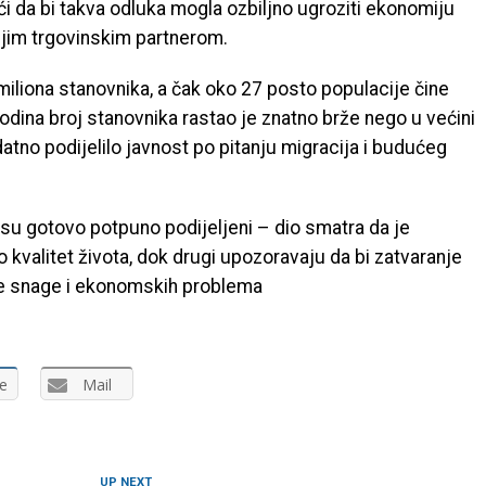
ući da bi takva odluka mogla ozbiljno ugroziti ekonomiju
ijim trgovinskim partnerom.
miliona stanovnika, a čak oko 27 posto populacije čine
godina broj stanovnika rastao je znatno brže nego u većini
atno podijelilo javnost po pitanju migracija i budućeg
su gotovo potpuno podijeljeni – dio smatra da je
o kvalitet života, dok drugi upozoravaju da bi zatvaranje
e snage i ekonomskih problema
e
Mail
UP NEXT