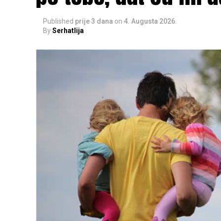
Published
prije 3 dana
on
4. Augusta 2026.
By
Serhatlija