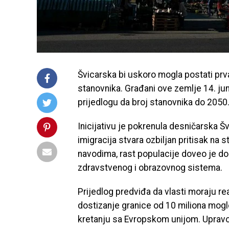
Švicarska bi uskoro mogla postati prva
stanovnika. Građani ove zemlje 14. ju
prijedlogu da broj stanovnika do 2050.
Inicijativu je pokrenula desničarska Š
imigracija stvara ozbiljan pritisak na 
navodima, rast populacije doveo je do 
zdravstvenog i obrazovnog sistema.
Prijedlog predviđa da vlasti moraju re
dostizanje granice od 10 miliona mog
kretanju sa Evropskom unijom. Upravo