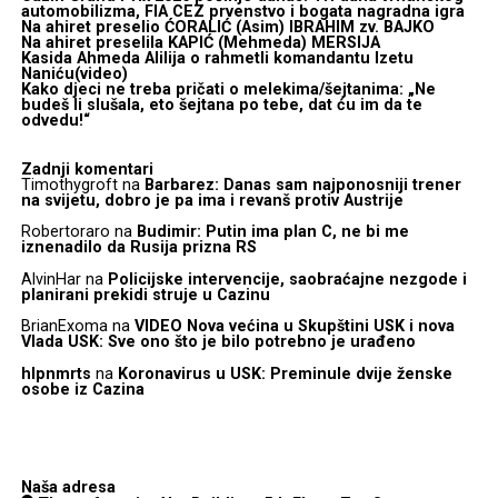
automobilizma, FIA CEZ prvenstvo i bogata nagradna igra
Na ahiret preselio ĆORALIĆ (Asim) IBRAHIM zv. BAJKO
Na ahiret preselila KAPIĆ (Mehmeda) MERSIJA
Kasida Ahmeda Alilija o rahmetli komandantu Izetu
Naniću(video)
Kako djeci ne treba pričati o melekima/šejtanima: „Ne
budeš li slušala, eto šejtana po tebe, dat ću im da te
odvedu!“
Zadnji komentari
Timothygroft
na
Barbarez: Danas sam najponosniji trener
na svijetu, dobro je pa ima i revanš protiv Austrije
Robertoraro
na
Budimir: Putin ima plan C, ne bi me
iznenadilo da Rusija prizna RS
AlvinHar
na
Policijske intervencije, saobraćajne nezgode i
planirani prekidi struje u Cazinu
BrianExoma
na
VIDEO Nova većina u Skupštini USK i nova
Vlada USK: Sve ono što je bilo potrebno je urađeno
hlpnmrts
na
Koronavirus u USK: Preminule dvije ženske
osobe iz Cazina
Naša adresa