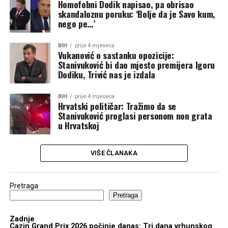
Homofobni Dodik napisao, pa obrisao
skandaloznu poruku: ‘Bolje da je Savo kum,
nego pe…’
BIH
prije 4 mjeseca
Vukanović o sastanku opozicije:
Stanivuković bi dao mjesto premijera Igoru
Dodiku, Trivić nas je izdala
BIH
prije 4 mjeseca
Hrvatski političar: Tražimo da se
Stanivuković proglasi personom non grata
u Hrvatskoj
VIŠE ČLANAKA
Pretraga
Pretraga
Zadnje
Cazin Grand Prix 2026 počinje danas: Tri dana vrhunskog