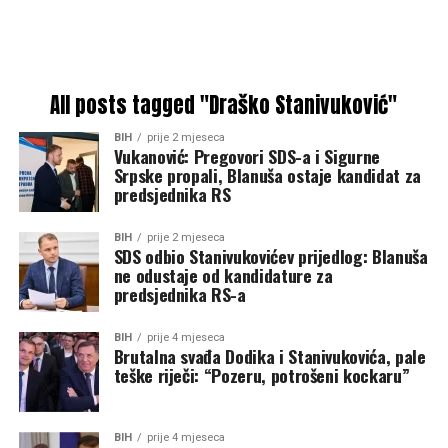
All posts tagged "Draško Stanivuković"
BIH
prije 2 mjeseca
Vukanović: Pregovori SDS-a i Sigurne
Srpske propali, Blanuša ostaje kandidat za
predsjednika RS
BIH
prije 2 mjeseca
SDS odbio Stanivukovićev prijedlog: Blanuša
ne odustaje od kandidature za
predsjednika RS-a
BIH
prije 4 mjeseca
Brutalna svađa Dodika i Stanivukovića, pale
teške riječi: “Pozeru, potrošeni kockaru”
BIH
prije 4 mjeseca