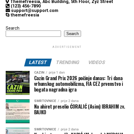
Themefreesia, Abc Building, 5th Floor, Zyz Street
(123) 456-7890
support@support.com
themefreesia
Search
Search
ADVERTISEMENT
LATEST
TRENDING
VIDEOS
CAZIN
prije 1 dan
Cazin Grand Prix 2026 počinje danas: Tri dana
vrhunskog automobilizma, FIA CEZ prvenstvo i
bogata nagradna igra
SMRTOVNICE
prije 2 dana
Na ahiret preselio ĆORALIĆ (Asim) IBRAHIM zv.
BAJKO
SMRTOVNICE
prije 2 dana