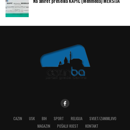
Na ahiret preselila KAPIĆ (Mehmeda) MERSIJA
CAZIN
USK
BIH
SPORT
RELIGIJA
SVIJET/ZANIMLJIVO
MAGAZIN
POŠALJI VIJEST
KONTAKT