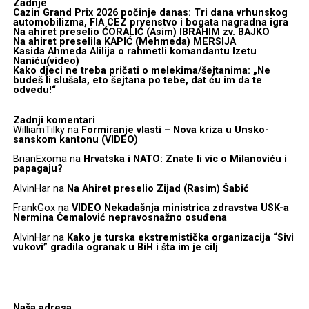
Zadnje
Cazin Grand Prix 2026 počinje danas: Tri dana vrhunskog
automobilizma, FIA CEZ prvenstvo i bogata nagradna igra
Na ahiret preselio ĆORALIĆ (Asim) IBRAHIM zv. BAJKO
Na ahiret preselila KAPIĆ (Mehmeda) MERSIJA
Kasida Ahmeda Alilija o rahmetli komandantu Izetu
Naniću(video)
Kako djeci ne treba pričati o melekima/šejtanima: „Ne
budeš li slušala, eto šejtana po tebe, dat ću im da te
odvedu!“
Zadnji komentari
WilliamTilky
na
Formiranje vlasti – Nova kriza u Unsko-
sanskom kantonu (VIDEO)
BrianExoma
na
Hrvatska i NATO: Znate li vic o Milanoviću i
papagaju?
AlvinHar
na
Na Ahiret preselio Zijad (Rasim) Šabić
FrankGox
na
VIDEO Nekadašnja ministrica zdravstva USK-a
Nermina Ćemalović nepravosnažno osuđena
AlvinHar
na
Kako je turska ekstremistička organizacija “Sivi
vukovi” gradila ogranak u BiH i šta im je cilj
Naša adresa