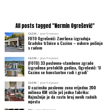
All posts tagged "Nermin Ogrešević"
CAZIN
prije 9 mjeseci
FOTO Ogrešević: Završena izgradnja
Gradske tržnice u Cazinu – uskoro počinje
s radom
CAZIN
prije 9 mjeseci
(FOTO) 33 poslovno-stambene zgrade
izgrađene proteklih godina, Ogrešević: ‘U
Cazinu se konstantno radi i gradi’
CAZIN
prije 9 mjeseci
U cazinsku poslovnu zonu vrijednu 200
miliona KM stiže još jedna fabrika:
Najvažnije je da raste broj novih radnih
mjesta