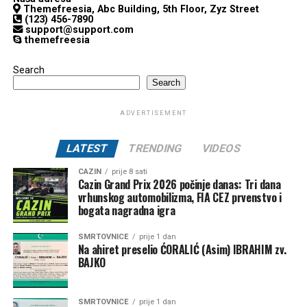
Themefreesia, Abc Building, 5th Floor, Zyz Street
(123) 456-7890
support@support.com
themefreesia
Search
Search
ADVERTISEMENT
LATEST
TRENDING
VIDEOS
CAZIN
prije 8 sati
Cazin Grand Prix 2026 počinje danas: Tri dana
vrhunskog automobilizma, FIA CEZ prvenstvo i
bogata nagradna igra
SMRTOVNICE
prije 1 dan
Na ahiret preselio ĆORALIĆ (Asim) IBRAHIM zv.
BAJKO
SMRTOVNICE
prije 1 dan