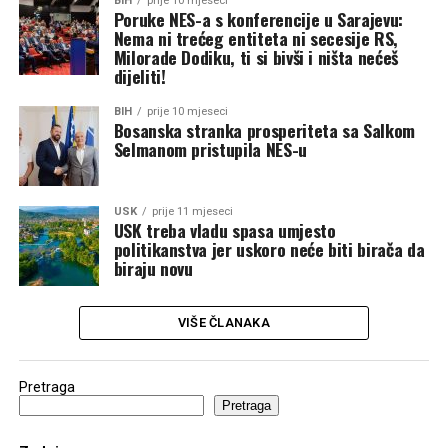
BIH
prije 10 mjeseci
Poruke NES-a s konferencije u Sarajevu:
Nema ni trećeg entiteta ni secesije RS,
Milorade Dodiku, ti si bivši i ništa nećeš
dijeliti!
BIH
prije 10 mjeseci
Bosanska stranka prosperiteta sa Salkom
Selmanom pristupila NES-u
USK
prije 11 mjeseci
USK treba vladu spasa umjesto
politikanstva jer uskoro neće biti birača da
biraju novu
VIŠE ČLANAKA
Pretraga
Pretraga