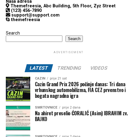
Naša adresa
Themefreesia, Abc Building, 5th Floor, Zyz Street
(123) 456-7890
support@support.com
themefreesia
Search
Search
ADVERTISEMENT
LATEST
TRENDING
VIDEOS
CAZIN
prije 21 sat
Cazin Grand Prix 2026 počinje danas: Tri dana
vrhunskog automobilizma, FIA CEZ prvenstvo i
bogata nagradna igra
SMRTOVNICE
prije 2 dana
Na ahiret preselio ĆORALIĆ (Asim) IBRAHIM zv.
BAJKO
SMRTOVNICE
prije 2 dana