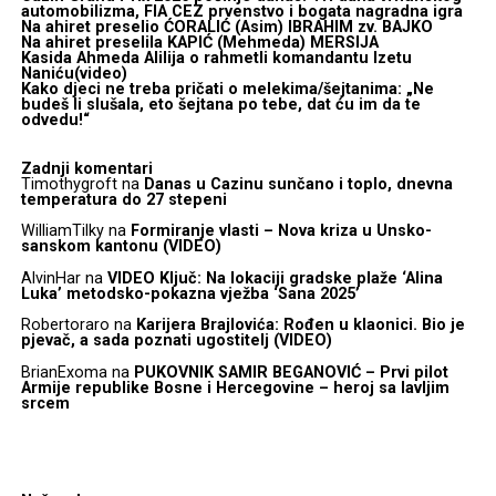
automobilizma, FIA CEZ prvenstvo i bogata nagradna igra
Na ahiret preselio ĆORALIĆ (Asim) IBRAHIM zv. BAJKO
Na ahiret preselila KAPIĆ (Mehmeda) MERSIJA
Kasida Ahmeda Alilija o rahmetli komandantu Izetu
Naniću(video)
Kako djeci ne treba pričati o melekima/šejtanima: „Ne
budeš li slušala, eto šejtana po tebe, dat ću im da te
odvedu!“
Zadnji komentari
Timothygroft
na
Danas u Cazinu sunčano i toplo, dnevna
temperatura do 27 stepeni
WilliamTilky
na
Formiranje vlasti – Nova kriza u Unsko-
sanskom kantonu (VIDEO)
AlvinHar
na
VIDEO Ključ: Na lokaciji gradske plaže ‘Alina
Luka’ metodsko-pokazna vježba ‘Sana 2025’
Robertoraro
na
Karijera Brajlovića: Rođen u klaonici. Bio je
pjevač, a sada poznati ugostitelj (VIDEO)
BrianExoma
na
PUKOVNIK SAMIR BEGANOVIĆ – Prvi pilot
Armije republike Bosne i Hercegovine – heroj sa lavljim
srcem