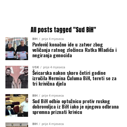
All posts tagged "Sud BiH"
BIH
prije 4 mjeseca
Pavlović konačno ide u zatvor zbog
veličanja ratnog zločinca Ratka Mladića i
negiranja genocida
USK
prije 4 mjeseca
Švicarska nakon skoro četiri godine
izručila Nermina Ćuluma BiH, tereti se za
tri krivična djela
BIH
prije 4 mjeseca
Sud BiH odbio optužnicu protiv ruskog
dobrovoljca iz BiH iako je njegova odbrana
spremna priznati krivicu
BIH
prije 4 mjeseca