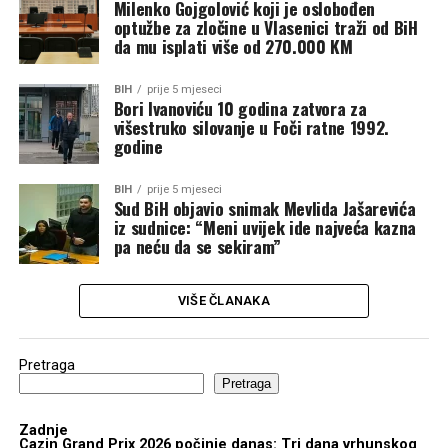
Milenko Gojgolović koji je oslobođen
optužbe za zločine u Vlasenici traži od BiH
da mu isplati više od 270.000 KM
BIH
prije 5 mjeseci
Bori Ivanoviću 10 godina zatvora za
višestruko silovanje u Foči ratne 1992.
godine
BIH
prije 5 mjeseci
Sud BiH objavio snimak Mevlida Jašarevića
iz sudnice: “Meni uvijek ide najveća kazna
pa neću da se sekiram”
VIŠE ČLANAKA
Pretraga
Pretraga
Zadnje
Cazin Grand Prix 2026 počinje danas: Tri dana vrhunskog