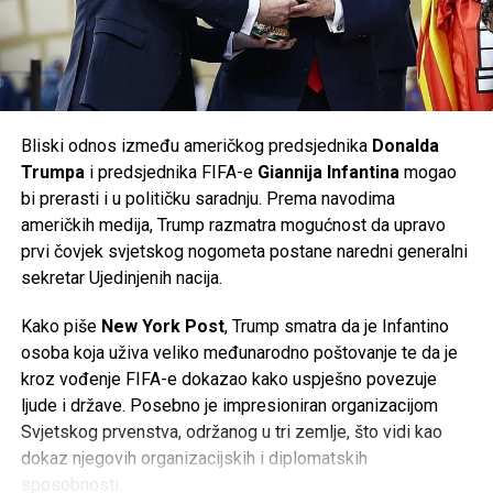
Volkswagenu i ima značajan utjecaj u nadzornom odboru
kompanije. Prema njemačkim medijima, odbor je u početnoj
Mail
fazi odbio dio predloženih mjera.
Volkswagen je ranije potvrdio da će do kraja decenije u
Njemačkoj biti ugašeno
50.000 radnih mjesta
, od čega će
Bliski odnos između američkog predsjednika
Donalda
35.000
biti u matičnom brendu Volkswagen, dok će
Trumpa
i predsjednika FIFA-e
Giannija Infantina
mogao
ostatak biti raspoređen na kompanije unutar grupacije,
bi prerasti i u političku saradnju. Prema navodima
uključujući
Audi
i
Porsche
. Do sada je više od
37.000
američkih medija, Trump razmatra mogućnost da upravo
zaposlenih
već prihvatilo programe dobrovoljnog odlaska
prvi čovjek svjetskog nogometa postane naredni generalni
iz kompanije.
sekretar Ujedinjenih nacija.
Najnoviji poslovni rezultati potvrđuju da se najveći
Kako piše
New York Post
, Trump smatra da je Infantino
evropski proizvođač automobila nalazi pred jednim od
osoba koja uživa veliko međunarodno poštovanje te da je
najvećih izazova u svojoj historiji, dok će naredni mjeseci
kroz vođenje FIFA-e dokazao kako uspješno povezuje
biti ključni za budući smjer razvoja kompanije.
ljude i države. Posebno je impresioniran organizacijom
Svjetskog prvenstva, održanog u tri zemlje, što vidi kao
Post
Share
Share
dokaz njegovih organizacijskih i diplomatskih
sposobnosti.
Tweet
Share