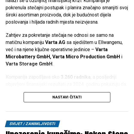
nalazi se u ozbiljnoj finansijskoj krizi. Kompanija je
pokrenula stečajni postupak i planira značajno smanjiti svoj
široki asortiman proizvoda, dok je budućnost dijela
poslovanja i hiljada radnih mjesta neizvjesna.
Zahtjev za pokretanje stečaja ne odnosi se samo na
matičnu kompaniju
Varta AG
sa sjedištem u Ellwangenu,
već i na njene ključne operativne jedinice –
Varta
Microbattery GmbH, Varta Micro Production GmbH
i
Varta Storage GmbH
.
Kompanija zapošljava oko
3.260 radnika
, a posljednji
objavljeni finansijski rezultati za 2024. godinu pokazuju da
je ostvarila prihod veći od
790 miliona eura
, ali i gubitak
NASTAVI ČITATI
od oko
64,5 miliona eura
.
Gubitak Applea i zatvaranje fabrike
SVIJET / ZANIMLJIVOSTI
Jedan od najvećih udaraca za Vartu bio je gubitak
kompanije
Apple
kao ključnog kupca. Fabrika u bavarskom