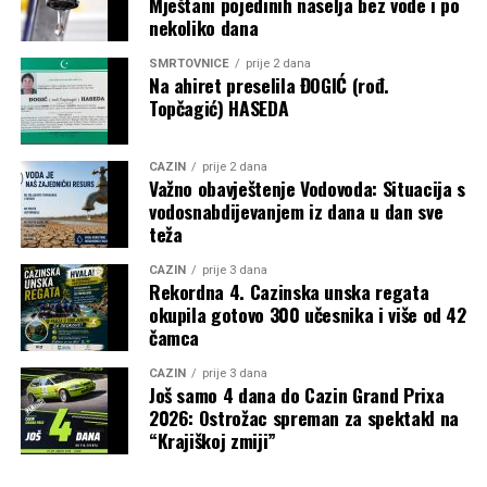
Mještani pojedinih naselja bez vode i po
nekoliko dana
Post
Share
Share
SMRTOVNICE
prije 2 dana
Na ahiret preselila ĐOGIĆ (rođ.
Tweet
Share
Topčagić) HASEDA
Mail
CAZIN
prije 2 dana
Važno obavještenje Vodovoda: Situacija s
vodosnabdijevanjem iz dana u dan sve
teža
CAZIN
prije 3 dana
Rekordna 4. Cazinska unska regata
okupila gotovo 300 učesnika i više od 42
čamca
CAZIN
prije 3 dana
Još samo 4 dana do Cazin Grand Prixa
2026: Ostrožac spreman za spektakl na
“Krajiškoj zmiji”