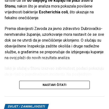
turiste da se
do daljnjeg ne kupaju na plaži Ston u
Stonu
, nakon što je analiza mora pokazala povišene
Više od stoljeća tradicije
vrijednosti bakterije
Escherichia coli
, što ukazuje na
fekalno onečišćenje.
Korijeni Varte sežu u
1887. godinu
, a naziv kompanije
nastao je od njemačkog izraza
Vertrieb, Aufladung,
Prema obavijesti Zavoda za javno zdravstvo Dubrovačko-
Reparatur transportabler Akkumulatoren
(prodaja, punjenje
neretvanske županije, uzorkovanje mora nastavit će se sve
i popravka prenosnih akumulatora). Njene baterije koristio
dok se ne utvrdi da je onečišćenje uklonjeno. O slučaju su
je čak i poznati istraživač
Fridtjof Nansen
tokom polarnih
obaviještene Inspekcija zaštite okoliša i druge nadležne
ekspedicija.
službe, a građanima se preporučuje da izbjegavaju kupanje
na ovoj plaži do novih rezultata analiza.
Međutim, historija kompanije ima i tamnu stranu. Početkom
20. stoljeća tadašnji proizvođač AFA preuzima industrijalac
Iako je slučaj u Stonu izazvao zabrinutost, podaci pokazuju
Günther Quandt
, čija je porodica kasnije postala poznata
da je riječ o pojedinačnom incidentu. Na posljednjim
kao većinski vlasnik BMW-a. Tokom nacističke Njemačke
redovnim mjerenjima kvaliteta mora na području
kompanija je koristila prisilni rad logoraša i ratnih
NASTAVI ČITATI
Dubrovačko-neretvanske županije bila je vrlo dobra – od
zarobljenika u fabrikama akumulatora širom okupirane
ukupno 127 kontrolisanih plaža, čak 126 ocijenjeno je kao
Evrope, gdje su radili u izuzetno opasnim uslovima bez
more izvrsne kakvoće
, dok je plaža
Bilin žal u Lumbardi
odgovarajuće zaštite.
na Korčuli
dobila ocjenu zadovoljavajuće kvalitete, ali bez
SVIJET / ZANIMLJIVOSTI