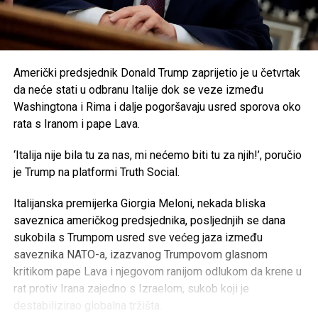
Američki predsjednik Donald Trump zaprijetio je u četvrtak
da neće stati u odbranu Italije dok se veze između
Washingtona i Rima i dalje pogoršavaju usred sporova oko
rata s Iranom i pape Lava.
‘Italija nije bila tu za nas, mi nećemo biti tu za njih!’, poručio
je Trump na platformi Truth Social.
Italijanska premijerka Giorgia Meloni, nekada bliska
saveznica američkog predsjednika, posljednjih se dana
sukobila s Trumpom usred sve većeg jaza između
saveznika NATO-a, izazvanog Trumpovom glasnom
kritikom pape Lava i njegovom ranijom odlukom da krene u
rat protiv Irana zajedno s Izraelom, sukob koji je
destabilizirao globalna tržišta.