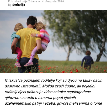
Published
prije 2 dana
on
4. Augusta 2026.
kao napad na samu Italiju.
By
Serhatlija
AA
Post
Share
Share
Tweet
Share
Mail
POVEZANE TEME:
DONALD TRUMP
ITALIJA
SAD
UP NEXT
Donald Trump tvrdi da je Iran pristao predati svoj uranij
SAD-u: “Blizu smo mirovnog sporazuma”
Iz iskustva poznajem roditelje koji su djecu na takav način
DON'T MISS
doslovno istraumirali. Možda zvuči čudno, ali pojedini
Lavrov: Podržavamo inicijative za regionalno povezivanje
roditelji djeci prikazuju video-snimke neprilagođene
na Balkanu, EU od Srbije pravi tampon zonu
njihovom uzrastu o temama poput vječnih
džehennemskih patnji i azaba, govore mališanima o tome