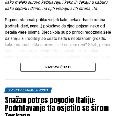
kako meleki surovo kažnjavaju i kako ih čekaju u kaburu,
kako šejtani i džinni na njih vrebaju svih strana, itd
Sigurno ste imali priliku vidjeti kako neka odrasla osoba
(roditelj, djed, nana…) pokušava da djeci pojasni neke od
detalja vjere islama. Djeca koja su po prirodi radoznala žele
da znaju, a i roditelji se često nađu u neobranom grožđu,
kako postupiti i šta smijem ili ne smijem reći? Strah, patnja,
kazna, surovost, mučenje – to je nažalost slika islama
kakvog odrasli znaju naslikati u osjetljivim dječijim dušama.
Iz iskustva poznajem roditelje koji su djecu na takav način
NASTAVI ČITATI
doslovno istraumirali. Možda zvuči čudno, ali pojedini
roditelji djeci prikazuju video-snimke neprilagođene
njihovom uzrastu o temama poput vječnih džehennemskih
patnji i azaba, govore mališanima o tome kako meleki
SVIJET / ZANIMLJIVOSTI
surovo kažnjavaju i kako ih čekaju u kaburu, kako šejtani i
Snažan potres pogodio Italiju:
džinni na njih vrebaju svih strana, itd.
Podrhtavanje tla osjetilo se širom
Ovakav i sličan pristup razorno djeluje po djecu, u njihovu
Toskane