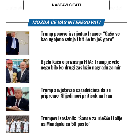
NASTAVI ČITATI
U utorak je Trump rekao da je “šokiran” što Meloni “ne želi
da nam pomogne u ratu” protiv Irana.
MOŽDA ĆE VAS INTERESOVATI
Njegove izjave za novine “Corriere della Sera” uslijedile su
Trump ponovo izvrijeđao Irance: “Guše se
nakon što je Meloni nazvala Trumpov bijes zbog
kao ugojena svinja i bit će im još gore”
protivljenja katoličkog pape Lava ratu u Iranu
“neprihvatljivim”.
Bijela kuća o priznanju FIFA: Trump je više
‘Ona je neprihvatljiva, jer joj ne smeta što Iran ima nuklearno
nego bilo ko drugi zaslužio nagradu za mir
oružje i što bi digao Italiju u zrak za dvije minute kad bi ima
priliku’, rekao je Trump.
Trump savjetovao saradnicima da se
Papa je više puta izrazio solidarnost s Palestincima u
pripreme: Slijedi novi pritisak na Iran
Gazi, opisujući tamošnje uvjete kao “neprihvatljive” usred
izraelskog genocida koji je započeo u oktobru 2023.
godine, a također se oglasio protiv američko-izraelskog
Trumpov izaslanik: “Šanse za učešće Italije
rata protiv Irana.
na Mundijalu su 50 posto”
‘Može li neko, molim vas, reći papi Lavu da je Iran u