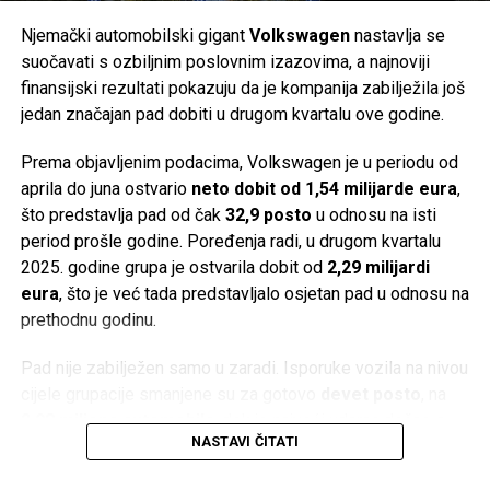
uključujući razvoj baterija za električne automobile.
Njemački automobilski gigant
Volkswagen
nastavlja se
Post
Share
Share
Problemi su postali vidljivi već 2022. godine. Kompanija je
suočavati s ozbiljnim poslovnim izazovima, a najnoviji
postala previše zavisna od Applea, dok su inflacija,
finansijski rezultati pokazuju da je kompanija zabilježila još
Tweet
Share
usporavanje svjetske ekonomije, slabija potražnja za
jedan značajan pad dobiti u drugom kvartalu ove godine.
potrošačkom elektronikom, jaka konkurencija iz Azije i
Mail
Prema objavljenim podacima, Volkswagen je u periodu od
poremećaji u lancima snabdijevanja dodatno pogoršali
aprila do juna ostvario
neto dobit od 1,54 milijarde eura
,
poslovanje.
što predstavlja pad od čak
32,9 posto
u odnosu na isti
Istovremeno, Vartine baterije za električna vozila nisu
period prošle godine. Poređenja radi, u drugom kvartalu
ostvarile očekivani tržišni uspjeh. Njihov jedini poznati
2025. godine grupa je ostvarila dobit od
2,29 milijardi
kupac bio je
Porsche
, a proizvod je ostao ograničen na
eura
, što je već tada predstavljalo osjetan pad u odnosu na
manji segment hibridnih automobila.
prethodnu godinu.
Ima li Varta budućnost?
Pad nije zabilježen samo u zaradi. Isporuke vozila na nivou
cijele grupacije smanjene su za gotovo
devet posto
, na
Kako su dugovi rasli, kompanija je uvela skraćeno radno
2,08 miliona automobila
, dok je najveći udarac došao s
vrijeme i ukinula stotine radnih mjesta. Predstavnici
NASTAVI ČITATI
kineskog tržišta. Prodaja u Kini pala je za više od
jedne
zaposlenih i dioničara za stanje uglavnom krive loše
trećine
, na svega
424.300 vozila
, iako su rezultati na