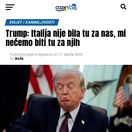
SVIJET / ZANIMLJIVOSTI
Trump: Italija nije bila tu za nas, mi
nećemo biti tu za njih
Published
prije 4 mjeseca
on
17. Aprila 2026.
By
Bella