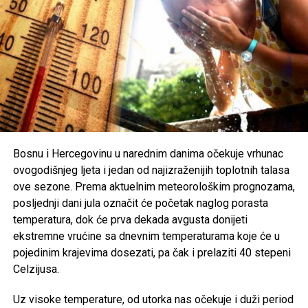
Ovakve reakcije otvorile su širu raspravu o vrijednostima
koje njegujemo kao društvo, posebno među mlađim
generacijama. Mnogi smatraju da je zabrinjavajuće kada
otkazani koncert ili festivalski događaj postane važniji od
ljudskih života i tragedije koja je pogodila cijelu zajednicu.
Organizatori Zenica Summer Festa poručili su da je odluka
o otkazivanju donesena iz poštovanja prema nastradalima i
njihovim porodicama, naglašavajući da će prilika za muziku
i zabavu uvijek biti, dok izgubljeni životi ne mogu biti
Bosnu i Hercegovinu u narednim danima očekuje vrhunac
vraćeni.
ovogodišnjeg ljeta i jedan od najizraženijih toplotnih talasa
ove sezone. Prema aktuelnim meteorološkim prognozama,
Brojni građani podržali su ovu odluku, ističući da u
posljednji dani jula označit će početak naglog porasta
trenucima kolektivne tuge solidarnost i suosjećanje moraju
temperatura, dok će prva dekada avgusta donijeti
biti ispred svih drugih interesa.
ekstremne vrućine sa dnevnim temperaturama koje će u
pojedinim krajevima dosezati, pa čak i prelaziti 40 stepeni
Rasprava koja se razvila na društvenim mrežama još
Celzijusa.
jednom je pokazala koliko je važno njegovati kulturu
empatije, poštovanja i odgovornosti, posebno u trenucima
Uz visoke temperature, od utorka nas očekuje i duži period