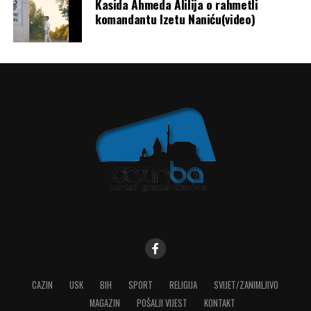
Kasida Ahmeda Alilija o rahmetli
komandantu Izetu Naniću(video)
CAZIN
USK
BIH
SPORT
RELIGIJA
SVIJET/ZANIMLJIVO
MAGAZIN
POŠALJI VIJEST
KONTAKT