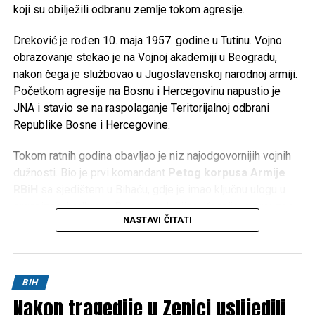
koji su obilježili odbranu zemlje tokom agresije.
Dreković je rođen 10. maja 1957. godine u Tutinu. Vojno
obrazovanje stekao je na Vojnoj akademiji u Beogradu,
nakon čega je službovao u Jugoslavenskoj narodnoj armiji.
Početkom agresije na Bosnu i Hercegovinu napustio je
JNA i stavio se na raspolaganje Teritorijalnoj odbrani
Republike Bosne i Hercegovine.
Tokom ratnih godina obavljao je niz najodgovornijih vojnih
dužnosti. Bio je prvi komandant
Petog korpusa Armije
RBiH
sa sjedištem u Bihaću, gdje je imao ključnu ulogu u
organizaciji odbrane Bosanske krajine. Kasnije je preuzeo
NASTAVI ČITATI
komandu nad
Četvrtim korpusom Armije RBiH
u
Mostaru, a obavljao je i dužnost načelnika Uprave za
politička pitanja Generalštaba Armije RBiH.
BIH
Za doprinos u odbrani Bosne i Hercegovine odlikovan je
Nakon tragedije u Zenici uslijedili
brojnim vojnim i državnim priznanjima te je ostao upamćen