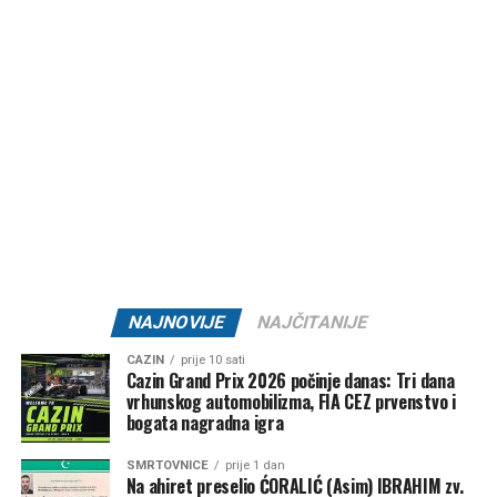
ljeto će vrlo brzo pokazati svoje pravo lice. Pred nama su
sedmice obilježene intenzivnim vrućinama, obiljem sunca i
dugotrajnom sušom, a ozbiljnije osvježenje i značajnije
padavine za sada nisu na vidiku.
Post
Share
Share
Tweet
Share
Mail
NAJNOVIJE
NAJČITANIJE
CAZIN
prije 10 sati
Cazin Grand Prix 2026 počinje danas: Tri dana
vrhunskog automobilizma, FIA CEZ prvenstvo i
bogata nagradna igra
SMRTOVNICE
prije 1 dan
Na ahiret preselio ĆORALIĆ (Asim) IBRAHIM zv.