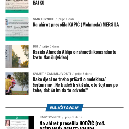
BAJKO
SMRTOVNICE
prije 1 dan
Na ahiret preselila KAPIĆ (Mehmeda) MERSIJA
BIH
prije 3 dana
Kasida Ahmeda Alilija o rahmetli komandantu
Izetu Naniću(video)
SVIJET / ZANIMLJIVOSTI
prije 3 dana
Kako djeci ne treba pričati o melekima/
šejtanima: „Ne budeš li slušala, eto šejtana po
tebe, dat ću im da te odvedu!“
NAJČITANIJE
SMRTOVNICE
prije 3 dana
Na ahiret preselila HODŽIĆ (rođ.