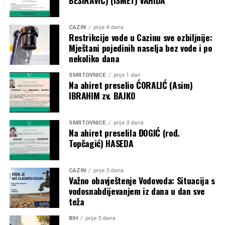
BEŠIRAVIĆ) (ISMET) VAHIDA
CAZIN
prije 4 dana
Restrikcije vode u Cazinu sve ozbiljnije:
Mještani pojedinih naselja bez vode i po
nekoliko dana
SMRTOVNICE
prije 1 dan
Na ahiret preselio ĆORALIĆ (Asim)
IBRAHIM zv. BAJKO
SMRTOVNICE
prije 3 dana
Na ahiret preselila ĐOGIĆ (rođ.
Topčagić) HASEDA
CAZIN
prije 3 dana
Važno obavještenje Vodovoda: Situacija s
vodosnabdijevanjem iz dana u dan sve
teža
BIH
prije 3 dana