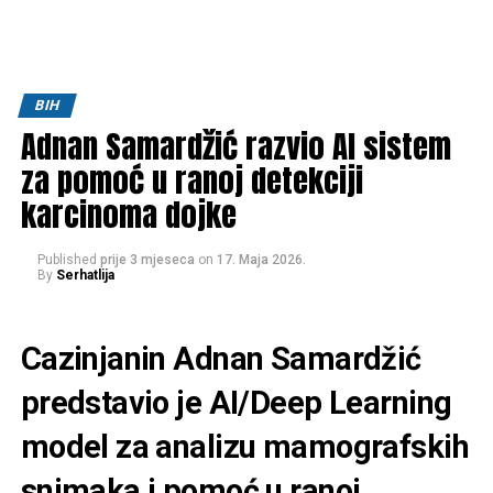
BIH
Adnan Samardžić razvio AI sistem
za pomoć u ranoj detekciji
karcinoma dojke
Published
prije 3 mjeseca
on
17. Maja 2026.
By
Serhatlija
Cazinjanin Adnan Samardžić
predstavio je AI/Deep Learning
model za analizu mamografskih
snimaka i pomoć u ranoj