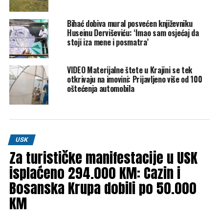
Bio je i gradski vijećnik Stranke za Bosnu i Hercegovinu,
uvijek vezan za gradske teme i probleme, te veliki navijač i
Bihać dobiva mural posvećen književniku
zaljubljenik u NK Jedinstvo. Slobodno vrijeme rado je
Huseinu Derviševiću: ‘Imao sam osjećaj da
provodio uz partiju šesbeša kod Muje Bejzinog, gdje je,
stoji iza mene i posmatra’
kako kažu, jednako cijenio druženje kao i samu igru.
Prim. dr. Bekir Tatlić ostat će upamćen ne samo kao
VIDEO Materijalne štete u Krajini se tek
vrhunski stručnjak, već i kao čovjek koji je u presudnim
otkrivaju na imovini: Prijavljeno više od 100
godinama pokazao šta znače odgovornost prema profesiji,
oštećenja automobila
solidarnost s pacijentima i odanost vlastitom gradu.
Njegovo ime ostat će trajno upisano u kolektivno sjećanje
Bihaća.
FENA
USK
Post
Share
Share
Za turističke manifestacije u USK
Tweet
Share
isplaćeno 294.000 KM: Cazin i
Bosanska Krupa dobili po 50.000
Mail
KM
POVEZANE TEME:
BIHAĆ
DR. BEKIR TATLIĆ
KANTONALNA BOLNICA U BIHAĆU