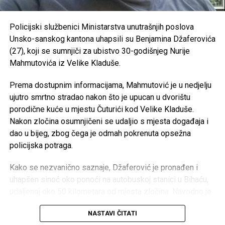
OVDJE možete vidjeti kolike plate imaju zaposleni u
RK “Sana 7” –
35.000 KM
javnom sektoru
OKK “Sana” –
25.000 KM
Policijski službenici Ministarstva unutrašnjih poslova
https://antikorupcijausk.ba/V2/registar-zaposlenih-u-
Unsko-sanskog kantona uhapsili su Benjamina Džaferovića
SPD “Mulež” –
15.000 KM
javnom-sektoru/
(27), koji se sumnjiči za ubistvo 30-godišnjeg Nurije
SRD “Devet rijeka” –
15.000 KM
Mahmutovića iz Velike Kladuše.
Post
Share
Share
ŠN “Dream Team” –
10.000 KM
Prema dostupnim informacijama, Mahmutović je u nedjelju
Tweet
Share
AK “Sana” –
10.000 KM
ujutro smrtno stradao nakon što je upucan u dvorištu
porodične kuće u mjestu Čuturići kod Velike Kladuše.
Fitness klub “Sana” –
8.000 KM
Mail
Nakon zločina osumnjičeni se udaljio s mjesta događaja i
Judo klub “Sanski Most” –
7.500 KM
dao u bijeg, zbog čega je odmah pokrenuta opsežna
Karate klub “Hurije” –
5.000 KM
policijska potraga.
ŽOK “Sana” –
5.000 KM
Kako se nezvanično saznaje, Džaferović je pronađen i
Ronilački klub “Vir” –
5.000 KM
uhapšen sinoć oko ponoći na autobuskoj stanici u Bihaću,
udaljenoj oko 50 kilometara od mjesta zločina. Navodno je
Judo klub “Sana” –
3.000 KM
čekao autobus kojim je planirao nastaviti bijeg.
Velika Kladuša – 133.000 KM
NASTAVI ČITATI