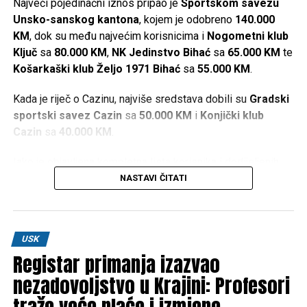
Najveći pojedinačni iznos pripao je
Sportskom savezu
Unsko-sanskog kantona
, kojem je odobreno
140.000
KM
, dok su među najvećim korisnicima i
Nogometni klub
Ključ
sa
80.000 KM
,
NK Jedinstvo Bihać
sa
65.000 KM
te
Košarkaški klub Željo 1971 Bihać
sa
55.000 KM
.
Kada je riječ o Cazinu, najviše sredstava dobili su
Gradski
sportski savez Cazin
sa
50.000 KM
i
Konjički klub
Cazin
sa
40.000 KM
.
Iako je objavljena kompletna lista korisnika i dodijeljenih
iznosa, u dostupnim informacijama nisu navedeni kriteriji
NASTAVI ČITATI
prema kojima je određeno koliko će sredstava dobiti
pojedini sportski kolektiv.
Najveći pojedinačni iznosi
USK
Registar primanja izazvao
nezadovoljstvo u Krajini: Profesori
Sportski savez USK –
140.000 KM
traže veće plaće i izmjene
Nogometni klub “Ključ” –
80.000 KM