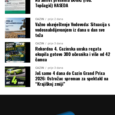
Topčagić) HASEDA
kriterijima određeni pojedinačni iznosi, budući da
obrazloženje metodologije raspodjele nije objavljeno.
CAZIN
prije 2 dana
Post
Share
Share
Važno obavještenje Vodovoda: Situacija s
vodosnabdijevanjem iz dana u dan sve
Tweet
Share
teža
CAZIN
prije 3 dana
Mail
Rekordna 4. Cazinska unska regata
okupila gotovo 300 učesnika i više od 42
čamca
CAZIN
prije 3 dana
Još samo 4 dana do Cazin Grand Prixa
2026: Ostrožac spreman za spektakl na
“Krajiškoj zmiji”