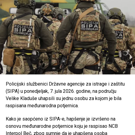
podrške razvoju turističke ponude.
Usvojena je nova odluka kojom se uređuju uslovi i
kriteriji za ostvarivanje prava na prednost pri
zapošljavanju i zadržavanju na poslu pripadnika
branilačkih kategorija.
Podržan je projekat Osnovne škole “Jezerski” iz
Bosanske Krupe, koji se realizuje u saradnji s
UNDP-om u okviru aktivnosti zelene tranzicije u
Bosni i Hercegovini.
Usvojen je program utroška grant sredstava za
Policijski službenici Državne agencije za istrage i zaštitu
Bihaćko muftijstvo i Ilmijju u ukupnom iznosu od
(SIPA) u ponedjeljak, 7. jula 2026. godine, na području
147.000 KM
.
Velike Kladuše uhapsili su jednu osobu za kojom je bila
Iz Vlade USK poručuju da će i u narednom periodu
raspisana međunarodna potjernica.
nastaviti provoditi mjere usmjerene na unapređenje
obrazovanja, podršku boračkoj populaciji, razvoj
Kako je saopćeno iz SIPA-e, hapšenje je izvršeno na
turizma i poboljšanje kvaliteta života građana
osnovu međunarodne potjernice koju je raspisao NCB
Unsko-sanskog kantona.
Interpol Beč, zbog sumnje da je uhapšena osoba