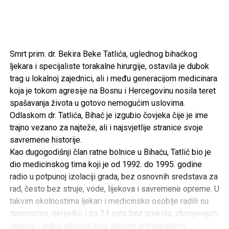
Smrt prim. dr. Bekira Beke Tatlića, uglednog bihaćkog
ljekara i specijaliste torakalne hirurgije, ostavila je dubok
trag u lokalnoj zajednici, ali i među generacijom medicinara
koja je tokom agresije na Bosnu i Hercegovinu nosila teret
spašavanja života u gotovo nemogućim uslovima.
Odlaskom dr. Tatlića, Bihać je izgubio čovjeka čije je ime
trajno vezano za najteže, ali i najsvjetlije stranice svoje
savremene historije.
Kao dugogodišnji član ratne bolnice u Bihaću, Tatlić bio je
dio medicinskog tima koji je od 1992. do 1995. godine
radio u potpunoj izolaciji grada, bez osnovnih sredstava za
rad, često bez struje, vode, lijekova i savremene opreme. U
takvim okolnostima ljekari i medicinsko osoblje radili su
danonoćno, nerijetko i po 24 sata bez prekida, zbrinjavajući
ranjene i teško oboljele pod stalnim granatiranjem.