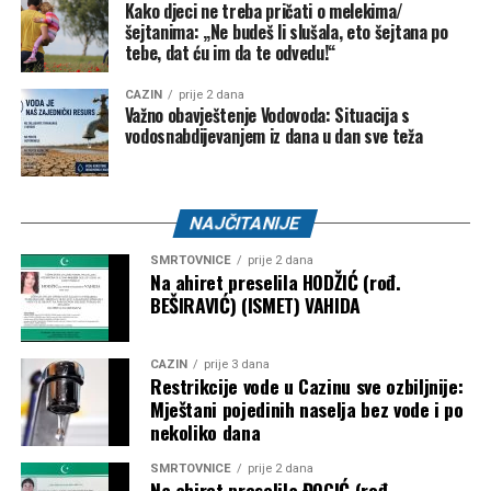
NK “Vitez” –
10.000 KM
Kako djeci ne treba pričati o melekima/
šejtanima: „Ne budeš li slušala, eto šejtana po
FK “Bratstvo-Veterani” –
5.000 KM
tebe, dat ću im da te odvedu!“
FK “Konjodor” –
3.000 KM
CAZIN
prije 2 dana
Važno obavještenje Vodovoda: Situacija s
FK “Bužim” –
3.000 KM
vodosnabdijevanjem iz dana u dan sve teža
OK “Bužim” –
3.000 KM
Airsoft klub “Otpisani” –
2.000 KM
NAJČITANIJE
ŽOK “Bužim” –
1.000 KM
SMRTOVNICE
prije 2 dana
Bosanski Petrovac – 3.500 KM
Na ahiret preselila HODŽIĆ (rođ.
BEŠIRAVIĆ) (ISMET) VAHIDA
Udruženje košarkaškog sporta “Mladost” –
2.000
KM
CAZIN
prije 3 dana
Restrikcije vode u Cazinu sve ozbiljnije:
Karate klub “Mladost” –
1.500 KM
Mještani pojedinih naselja bez vode i po
nekoliko dana
Objavljivanjem kompletne liste korisnika javnost je po prvi
put dobila detaljan uvid u raspodjelu dodatnih budžetskih
SMRTOVNICE
prije 2 dana
sredstava za sport. Ostaje otvoreno pitanje prema kojim su
Na ahiret preselila ĐOGIĆ (rođ.