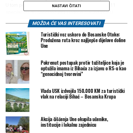
U tom periodu u bihaćkoj bolnici djelovao je tim od 11
NASTAVI ČITATI
specijalista, tri specijalizanta i jednog sekundarca. U
specijalističkim ambulantama liječeno je gotovo 19.000
MOŽDA ĆE VAS INTERESOVATI
pacijenata, dok je kroz prijem prošlo više od 36.000
ranjenih i oboljelih.
Turistički voz uskoro do Bosanske Otoke:
Produžena ruta kroz najljepše dijelove doline
Izvedeno je više od 9.600 velikih operativnih zahvata.
Une
Tatlić bio je jedan od onih koji su, uprkos svakodnevnoj
opasnosti, ostali uz pacijente i uz svoj grad, zbog čega su
Pokrenut postupak protiv tužiteljice koja je
on i njegove kolege s pravom nazvani „herojima u bijelom“.
optužila imama iz Bihaća za izjavu o RS-u kao
Za izuzetan doprinos tokom rata, ljekarima Kantonalne
“genocidnoj tvorevini”
bolnice „Dr. Irfan Ljubijankić“ Bihać, među kojima je bio i dr.
Tatlić, dodijeljena je Nagrada 26. februar, kao priznanje za
Vlada USK izdvojila 150.000 KM za turistički
hrabrost, stručnost i humanost iskazanu u najtežim
vlak na relaciji Bihać – Bosanska Krupa
trenucima.
Osim po profesionalnoj izvrsnosti, sugrađani će ga pamtiti
i po skromnosti i tišini s kojom je obavljao svoj posao.
Akcija čišćenja Une okupila učenike,
Kako ističu njegovi prijatelji i saradnici, malo je govorio, a
institucije i lokalnu zajednicu
mnogo radio i iskreno volio svoj Bihać.