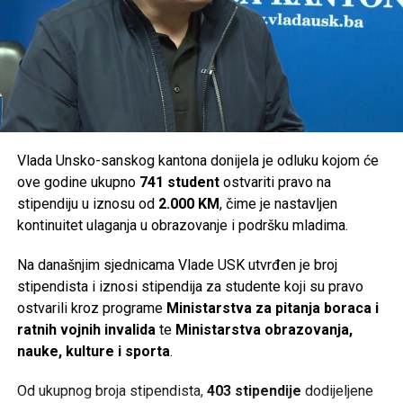
Bosanski Petrovac –
36.000 KM
Ključ –
46.000 KM
Sanski Most –
36.000 KM
Velika Kladuša –
36.000 KM
Ukupno je za podršku turističkim manifestacijama na
području Unsko-sanskog kantona izdvojeno
294.000 KM
.
Vlada Unsko-sanskog kantona donijela je odluku kojom će
ove godine ukupno
741 student
ostvariti pravo na
Post
Share
Share
stipendiju u iznosu od
2.000 KM
, čime je nastavljen
kontinuitet ulaganja u obrazovanje i podršku mladima.
Tweet
Share
Na današnjim sjednicama Vlade USK utvrđen je broj
Mail
stipendista i iznosi stipendija za studente koji su pravo
ostvarili kroz programe
Ministarstva za pitanja boraca i
ratnih vojnih invalida
te
Ministarstva obrazovanja,
nauke, kulture i sporta
.
Od ukupnog broja stipendista,
403 stipendije
dodijeljene