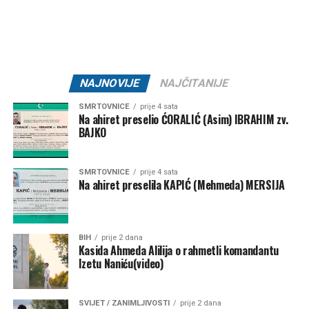
GNK “Bratstvo 1918” –
20.000 KM
ŽNK “Željezničar 2011” –
10.000 KM
KK “Bratstvo” –
7.500 KM
NK “Željezničar 73” –
7.500 KM
NAJNOVIJE
NAJČITANIJE
MNK “Željo” –
5.000 KM
SMRTOVNICE
prije 4 sata
Na ahiret preselio ĆORALIĆ (Asim) IBRAHIM zv.
Klub borilačkih sportova “Serhat” –
1.500 KM
BAJKO
Ključ – 84.000 KM
SMRTOVNICE
prije 4 sata
NK “Ključ” –
80.000 KM
Na ahiret preselila KAPIĆ (Mehmeda) MERSIJA
Kanu-kajakaški klub “K4” –
2.000 KM
FK “Bajer 99” Velagići –
1.000 KM
BIH
prije 2 dana
Kasida Ahmeda Alilija o rahmetli komandantu
NK “Omladinac” Sanica –
1.000 KM
Izetu Naniću(video)
Bužim – 27.000 KM
SVIJET / ZANIMLJIVOSTI
prije 2 dana