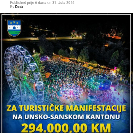
Published
prije 6 dana
on
31. Jula 2026.
By
Dada
UP NEXT
VIDEO Iz Evrope nazad kući: Bužim bilježi povratak
radnika zahvaljujući domaćoj firmi
DON'T MISS
Projekt izgradnje aerodroma u Bihaću ušao u odlučujuću
fazu