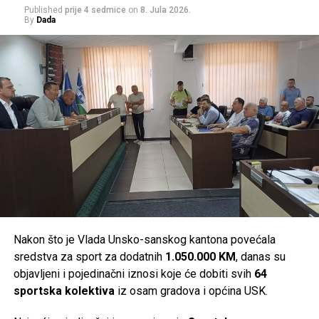
e, Obavještajno-sigurnosne agencije Bosne i Hercegovine
Published
prije 4 sedmice
on
8. Jula 2026.
By
Dada
(OSA BiH) i Ministarstva unutrašnjih poslova Unsko-
sanskog kantona.
Post
Share
Share
Tweet
Share
Mail
Nakon što je Vlada Unsko-sanskog kantona povećala
sredstva za sport za dodatnih
1.050.000 KM
, danas su
objavljeni i pojedinačni iznosi koje će dobiti svih
64
sportska kolektiva
iz osam gradova i općina USK.