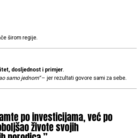
ače širom regije.
itet, dosljednost i primjer
.
ao samo jednom“
– jer rezultati govore sami za sebe.
amte po investicijama, već po
oljšao živote svojih
ih porodica,”