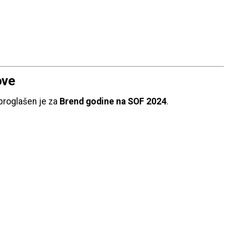
ove
 proglašen je za
Brend godine na SOF 2024
.