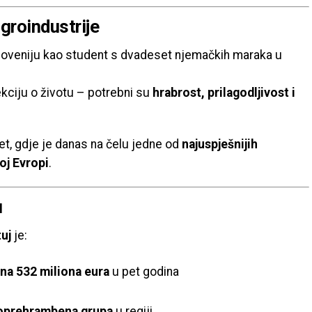
agroindustrije
loveniju kao student s dvadeset njemačkih maraka u
ekciju o životu – potrebni su
hrabrost, prilagodljivost i
jet, gdje je danas na čelu jedne od
najuspješnijih
oj Evropi
.
u
uj
je:
na 532 miliona eura
u pet godina
roprehrambena grupa
u regiji