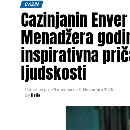
CAZIN
Cazinjanin Enver
Menadžera godine
inspirativna priča
ljudskosti
Published
prije 9 mjeseci
on
3. Novembra 2025.
By
Bella