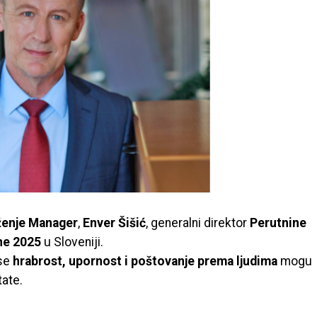
enje Manager
,
Enver Šišić
, generalni direktor
Perutnine
ne 2025
u Sloveniji.
 se
hrabrost, upornost i poštovanje prema ljudima
mogu
tate.