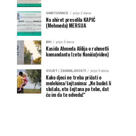
SMRTOVNICE
prije 2 dana
Na ahiret preselila KAPIĆ
(Mehmeda) MERSIJA
BIH
prije 3 dana
Kasida Ahmeda Alilija o rahmetli
komandantu Izetu Naniću(video)
SVIJET / ZANIMLJIVOSTI
prije 3 dana
Kako djeci ne treba pričati o
melekima/šejtanima: „Ne budeš li
slušala, eto šejtana po tebe, dat
ću im da te odvedu!“