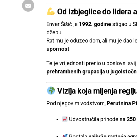
Od izbjeglice do lidera 
Enver Šišić je
1992. godine
stigao u S
džepu.
Rat mu je oduzeo dom, ali mu je dao l
upornost
.
Te je vrijednosti prenio u poslovni svi
prehrambenih grupacija u jugoistočn
Vizija koja mijenja regij
Pod njegovim vodstvom,
Perutnina Pt
Udvostručila prihode sa
250 
Postala
najbrže rastuća ag