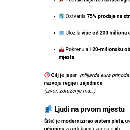
Ostvarila
75% prodaje na st
Uložila
više od 200 miliona 
Pokrenula
120-milionsku ob
mjesta
Cilj
je jasan:
milijarda eura prihoda
razvoju regije i zajednice
.
(izvor: zdruzenje-ma…)
Ljudi na prvom mjestu
Šišić je
modernizirao sistem plata
, 
učionicu
za edukaciju zaposlenih.