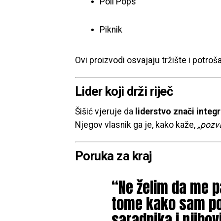
Poli Pops
Piknik
Ovi proizvodi osvajaju tržište i potroš
Lider koji drži riječ
Šišić vjeruje da
liderstvo znači integr
Njegov vlasnik ga je, kako kaže,
„pozv
Poruka za kraj
“Ne želim da me p
tome kako sam pob
saradnika i njihov