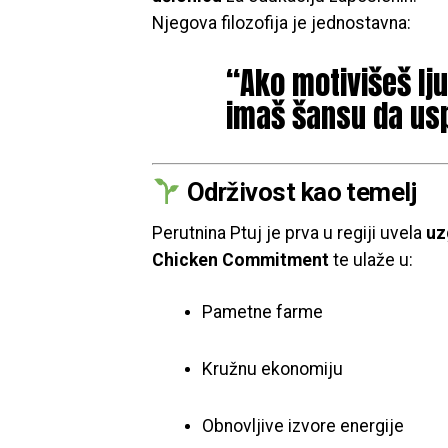
Njegova filozofija je jednostavna:
“Ako motivišeš lju
imaš šansu da usp
Održivost kao temelj
Perutnina Ptuj je prva u regiji uvela
uz
Chicken Commitment
te ulaže u:
Pametne farme
Kružnu ekonomiju
Obnovljive izvore energije