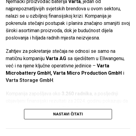
Njemački proizvođač baterija
Varta
, jedan od
najprepoznatljivijih svjetskih brendova u ovom sektoru,
nalazi se u ozbiljnoj finansijskoj krizi. Kompanija je
pokrenula stečajni postupak i planira značajno smanjiti svoj
široki asortiman proizvoda, dok je budućnost dijela
poslovanja i hiljada radnih mjesta neizvjesna.
Zahtjev za pokretanje stečaja ne odnosi se samo na
matičnu kompaniju
Varta AG
sa sjedištem u Ellwangenu,
već i na njene ključne operativne jedinice –
Varta
Microbattery GmbH, Varta Micro Production GmbH
i
Varta Storage GmbH
.
Kompanija zapošljava oko
3.260 radnika
, a posljednji
objavljeni finansijski rezultati za 2024. godinu pokazuju da
je ostvarila prihod veći od
790 miliona eura
, ali i gubitak
NASTAVI ČITATI
od oko
64,5 miliona eura
.
Gubitak Applea i zatvaranje fabrike