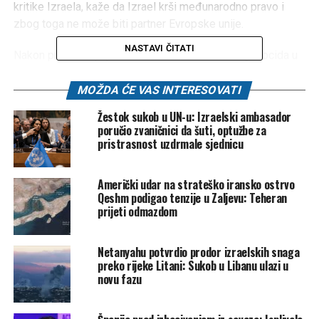
kritike Izraela, kaže da Izrael krši međunarodno pravo i
zbog toga ne može biti partner Evropske unije.
NASTAVI ČITATI
Nakon priznavanja palestinske države i osude genocida u
Gazi, Sanchez promoviše kampanju u cijeloj EU kako bi se
osudili potezi izraelske vlade na čelu s premijerom
MOŽDA ĆE VAS INTERESOVATI
Benjaminom Netanyahuom.
Žestok sukob u UN-u: Izraelski ambasador
poručio zvaničnici da šuti, optužbe za
Sanchez se također oglasio i o ilegalnim napadima na Iran
pristrasnost uzdrmale sjednicu
i Liban te je oštro kritikovao i odobrenje smrtne kazne za
osobe osuđene za terorističke napade u izraelskom
Američki udar na strateško iransko ostrvo
parlamentu.
Qeshm podigao tenzije u Zaljevu: Teheran
prijeti odmazdom
Klix
Netanyahu potvrdio prodor izraelskih snaga
Post
Share
Share
preko rijeke Litani: Sukob u Libanu ulazi u
novu fazu
Tweet
Share