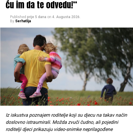
ću im da te odvedu!“
Published
prije 5 dana
on
4. Augusta 2026.
By
Serhatlija
Iz iskustva poznajem roditelje koji su djecu na takav način
doslovno istraumirali. Možda zvuči čudno, ali pojedini
roditelji djeci prikazuju video-snimke neprilagođene