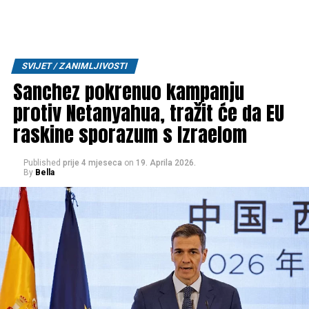
SVIJET / ZANIMLJIVOSTI
Sanchez pokrenuo kampanju
protiv Netanyahua, tražit će da EU
raskine sporazum s Izraelom
Published
prije 4 mjeseca
on
19. Aprila 2026.
By
Bella