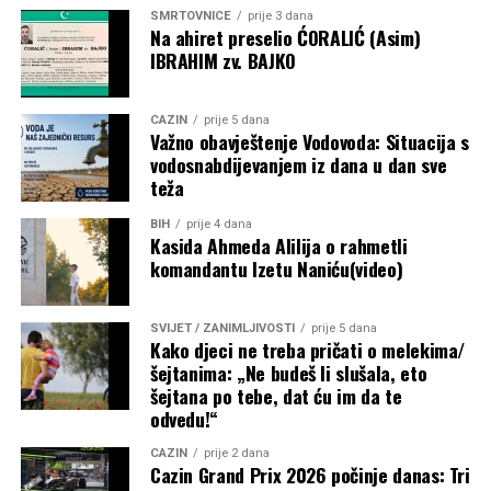
SMRTOVNICE
prije 3 dana
historijskog Mundijala 2030., koji će biti održan na tri
Na ahiret preselio ĆORALIĆ (Asim)
kontinenta i u šest država.
IBRAHIM zv. BAJKO
Post
Share
Share
CAZIN
prije 5 dana
Važno obavještenje Vodovoda: Situacija s
Tweet
Share
vodosnabdijevanjem iz dana u dan sve
teža
Mail
BIH
prije 4 dana
Kasida Ahmeda Alilija o rahmetli
komandantu Izetu Naniću(video)
SVIJET / ZANIMLJIVOSTI
prije 5 dana
Kako djeci ne treba pričati o melekima/
šejtanima: „Ne budeš li slušala, eto
šejtana po tebe, dat ću im da te
odvedu!“
CAZIN
prije 2 dana
Cazin Grand Prix 2026 počinje danas: Tri