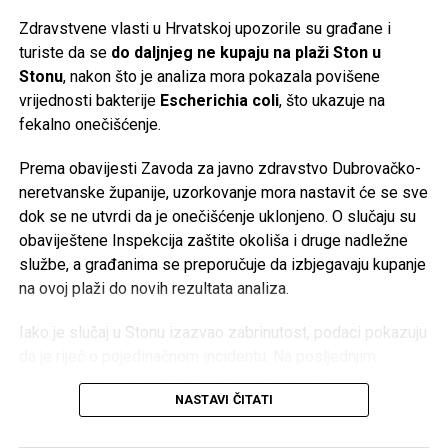
plan je izdvajanje poslovanja s baterijama za domaćinstvo i
Zdravstvene vlasti u Hrvatskoj upozorile su građane i
formiranje nove vlasničke strukture za taj segment.
turiste da se
do daljnjeg ne kupaju na plaži Ston u
Stonu
, nakon što je analiza mora pokazala povišene
Više od stoljeća tradicije
vrijednosti bakterije
Escherichia coli
, što ukazuje na
fekalno onečišćenje.
Korijeni Varte sežu u
1887. godinu
, a naziv kompanije
nastao je od njemačkog izraza
Vertrieb, Aufladung,
Prema obavijesti Zavoda za javno zdravstvo Dubrovačko-
Reparatur transportabler Akkumulatoren
(prodaja, punjenje
neretvanske županije, uzorkovanje mora nastavit će se sve
i popravka prenosnih akumulatora). Njene baterije koristio
dok se ne utvrdi da je onečišćenje uklonjeno. O slučaju su
je čak i poznati istraživač
Fridtjof Nansen
tokom polarnih
obaviještene Inspekcija zaštite okoliša i druge nadležne
ekspedicija.
službe, a građanima se preporučuje da izbjegavaju kupanje
na ovoj plaži do novih rezultata analiza.
Međutim, historija kompanije ima i tamnu stranu. Početkom
20. stoljeća tadašnji proizvođač AFA preuzima industrijalac
Iako je slučaj u Stonu izazvao zabrinutost, podaci pokazuju
Günther Quandt
, čija je porodica kasnije postala poznata
da je riječ o pojedinačnom incidentu. Na posljednjim
kao većinski vlasnik BMW-a. Tokom nacističke Njemačke
redovnim mjerenjima kvaliteta mora na području
kompanija je koristila prisilni rad logoraša i ratnih
NASTAVI ČITATI
Dubrovačko-neretvanske županije bila je vrlo dobra – od
zarobljenika u fabrikama akumulatora širom okupirane
ukupno 127 kontrolisanih plaža, čak 126 ocijenjeno je kao
Evrope, gdje su radili u izuzetno opasnim uslovima bez