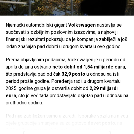
kupanje prate službene obavijesti lokalnih zavoda za javno
godina gotovo učetverostručeni, ali je širenje finansirano
zdravstvo, posebno nakon obilnih kiša, kada postoji veća
velikim zaduživanjem i milijunskim investicijama,
mogućnost privremenog mikrobiološkog onečišćenja mora.
uključujući razvoj baterija za električne automobile.
Njemački automobilski gigant
Volkswagen
nastavlja se
Post
Share
Share
Problemi su postali vidljivi već 2022. godine. Kompanija je
suočavati s ozbiljnim poslovnim izazovima, a najnoviji
postala previše zavisna od Applea, dok su inflacija,
finansijski rezultati pokazuju da je kompanija zabilježila još
Tweet
Share
usporavanje svjetske ekonomije, slabija potražnja za
jedan značajan pad dobiti u drugom kvartalu ove godine.
potrošačkom elektronikom, jaka konkurencija iz Azije i
Mail
Prema objavljenim podacima, Volkswagen je u periodu od
poremećaji u lancima snabdijevanja dodatno pogoršali
aprila do juna ostvario
neto dobit od 1,54 milijarde eura
,
poslovanje.
što predstavlja pad od čak
32,9 posto
u odnosu na isti
Istovremeno, Vartine baterije za električna vozila nisu
period prošle godine. Poređenja radi, u drugom kvartalu
ostvarile očekivani tržišni uspjeh. Njihov jedini poznati
2025. godine grupa je ostvarila dobit od
2,29 milijardi
kupac bio je
Porsche
, a proizvod je ostao ograničen na
eura
, što je već tada predstavljalo osjetan pad u odnosu na
manji segment hibridnih automobila.
prethodnu godinu.
Ima li Varta budućnost?
Pad nije zabilježen samo u zaradi. Isporuke vozila na nivou
cijele grupacije smanjene su za gotovo
devet posto
, na
Kako su dugovi rasli, kompanija je uvela skraćeno radno
2,08 miliona automobila
, dok je najveći udarac došao s