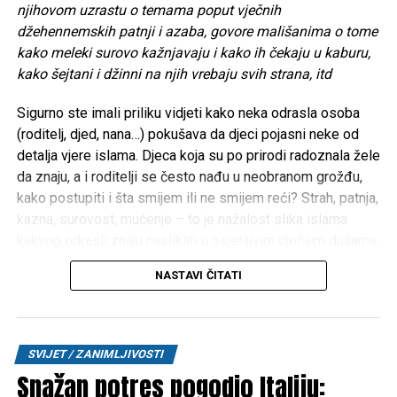
njihovom uzrastu o temama poput vječnih
džehennemskih patnji i azaba, govore mališanima o tome
kako meleki surovo kažnjavaju i kako ih čekaju u kaburu,
kako šejtani i džinni na njih vrebaju svih strana, itd
Sigurno ste imali priliku vidjeti kako neka odrasla osoba
(roditelj, djed, nana…) pokušava da djeci pojasni neke od
detalja vjere islama. Djeca koja su po prirodi radoznala žele
da znaju, a i roditelji se često nađu u neobranom grožđu,
kako postupiti i šta smijem ili ne smijem reći? Strah, patnja,
kazna, surovost, mučenje – to je nažalost slika islama
kakvog odrasli znaju naslikati u osjetljivim dječijim dušama.
Iz iskustva poznajem roditelje koji su djecu na takav način
NASTAVI ČITATI
doslovno istraumirali. Možda zvuči čudno, ali pojedini
roditelji djeci prikazuju video-snimke neprilagođene
njihovom uzrastu o temama poput vječnih džehennemskih
patnji i azaba, govore mališanima o tome kako meleki
SVIJET / ZANIMLJIVOSTI
surovo kažnjavaju i kako ih čekaju u kaburu, kako šejtani i
Snažan potres pogodio Italiju:
džinni na njih vrebaju svih strana, itd.