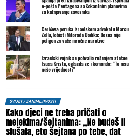
Španija pred izbacivanjem iz saveza: Isplivala
Mail
e-pošta Pentagona sa šokantnim planovima
za kažnjavanje saveznika
POVEZANE TEME:
EVROPSKA UNIJA
IZRAEL
PEDRO SANCHEZ
ŠPANIJA
Cerićeva poruka izraelskom advokatu Marcu
UP NEXT
Zellu, lobisti Milorada Dodika: Bosna nije
Izraelski vojnik se pohvalio rušenjem statue Isusa Krista,
poligon za vaše mračne narative
oglasila se i komanda: “To nisu naše vrijednosti”
DON'T MISS
Izraelski vojnik se pohvalio rušenjem statue
Prevara u Austriji: Bosanac 20 godina primao penziju
Isusa Krista, oglasila se i komanda: “To nisu
mrtve supruge, suma je nestvarna
naše vrijednosti”
SVIJET / ZANIMLJIVOSTI
Kako djeci ne treba pričati o
melekima/šejtanima: „Ne budeš li
slušala, eto šejtana po tebe, dat