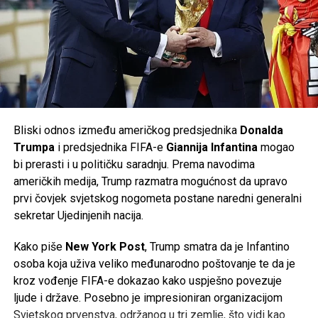
radničkog vijeća, ali i vlasti savezne pokrajine
Donja
Saska
, koja posjeduje oko
20 posto udjela
u
Tweet
Share
Volkswagenu i ima značajan utjecaj u nadzornom odboru
kompanije. Prema njemačkim medijima, odbor je u početnoj
Mail
fazi odbio dio predloženih mjera.
Volkswagen je ranije potvrdio da će do kraja decenije u
Njemačkoj biti ugašeno
50.000 radnih mjesta
, od čega će
Bliski odnos između američkog predsjednika
Donalda
35.000
biti u matičnom brendu Volkswagen, dok će
Trumpa
i predsjednika FIFA-e
Giannija Infantina
mogao
ostatak biti raspoređen na kompanije unutar grupacije,
bi prerasti i u političku saradnju. Prema navodima
uključujući
Audi
i
Porsche
. Do sada je više od
37.000
američkih medija, Trump razmatra mogućnost da upravo
zaposlenih
već prihvatilo programe dobrovoljnog odlaska
prvi čovjek svjetskog nogometa postane naredni generalni
iz kompanije.
sekretar Ujedinjenih nacija.
Najnoviji poslovni rezultati potvrđuju da se najveći
Kako piše
New York Post
, Trump smatra da je Infantino
evropski proizvođač automobila nalazi pred jednim od
osoba koja uživa veliko međunarodno poštovanje te da je
najvećih izazova u svojoj historiji, dok će naredni mjeseci
kroz vođenje FIFA-e dokazao kako uspješno povezuje
biti ključni za budući smjer razvoja kompanije.
ljude i države. Posebno je impresioniran organizacijom
Svjetskog prvenstva, održanog u tri zemlje, što vidi kao