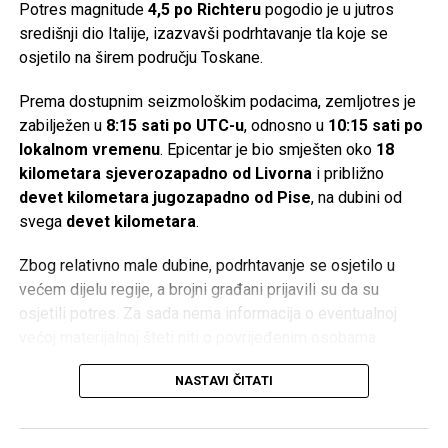
Potres magnitude
4,5 po Richteru
pogodio je u jutros
igračku!
‘ Nakon pronalaska izgubljene stvari, treba dijete
središnji dio Italije, izazvavši podrhtavanje tla koje se
podsjetiti da mu je Allah, dž.š., pomogao da pronađe
osjetilo na širem području Toskane.
igračku i da se treba zahvaliti. Ovakav pristup u dječijim
srcima razvija osjećaj ljubavi prema Onome Koji ga pazi i
Prema dostupnim seizmološkim podacima, zemljotres je
pomaže.
zabilježen u
8:15 sati po UTC-u
, odnosno u
10:15 sati po
lokalnom vremenu
. Epicentar je bio smješten oko
18
Druga mogućnost je da se dijete pred polazak na spavanje
kilometara sjeverozapadno od Livorna
i približno
podstakne na učenje Ajetu-l-Kursijje. Ova prilika se
devet kilometara jugozapadno od Pise
, na dubini od
iskoristi da se kod djeteta razvije lijepo mišljenje o
svega
devet kilometara
.
melekima. „
Sine, ako ovo proučiš, dragi Allah ti pošalje
meleka koji te cijelu noć čuva! Ne može ti niko ništa
Zbog relativno male dubine, podrhtavanje se osjetilo u
naštetiti. Allah će ti poslati čuvara koji je jak i ne da
većem dijelu regije, a brojni građani prijavili su da su
nikome na tebe.
“
osjetili potres. Za sada nema informacija o eventualnoj
većoj materijalnoj šteti niti o povrijeđenim osobama.
Na kraju, treba istaći da naše riječi i djela moraju ići ruku
pod ruku. Ukoliko sami ne živimo i ne praktikujemo islam,
Italija se nalazi na jednom od seizmički najaktivnijih
NASTAVI ČITATI
ukoliko govorimo drugima učite Kur’an, a sami to ne
područja u Evropi, gdje dolazi do sudara Afričke i
radimo, naše riječi neće naći odjeka u srcima naše djece.
Euroazijske tektonske ploče. Upravo zbog toga ova zemlja
Ukoliko nas i poslušaju, to je običan mehanički proces iz