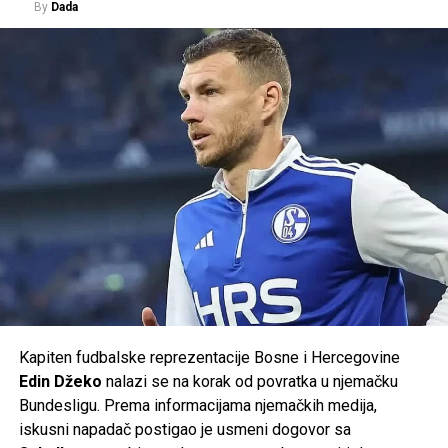
By
Dada
ponosom dočekuje najbolje evropske futsal klubove i još
jednom pokazuje da pripada velikoj sportskoj porodici
Evrope.
Dolazak UEFA Futsal Champions League u Cazin više nije
iznenađenje. To je priznanje za sve ono što su klub,
organizatori, navijači i cijela lokalna zajednica gradili
godinama. Evropa ne dolazi slučajno – dolazi zato što je
Cazin svojim radom, organizacijom i sportskom
atmosferom to zaslužio.
Pred nama su novi evropski izazovi, nove utakmice i nova
prilika da pokažemo zašto je Krajina prepoznata kao dom
vrhunskog futsala.
Kapiten fudbalske reprezentacije Bosne i Hercegovine
Podržimo pravi krajiški sportski brend u novom
Edin Džeko
nalazi se na korak od povratka u njemačku
evropskom pohodu. Budimo dio priče koja se ispisuje
Bundesligu. Prema informacijama njemačkih medija,
pred našim očima.
iskusni napadač postigao je usmeni dogovor sa