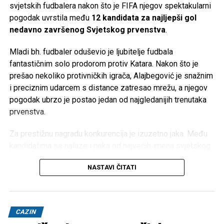
svjetskih fudbalera nakon što je FIFA njegov spektakularni
Tweet
Share
pogodak uvrstila među
12 kandidata za najljepši gol
nedavno završenog Svjetskog prvenstva
.
Mail
Mladi bh. fudbaler oduševio je ljubitelje fudbala
fantastičnim solo prodorom protiv Katara. Nakon što je
prešao nekoliko protivničkih igrača, Alajbegović je snažnim
i preciznim udarcem s distance zatresao mrežu, a njegov
pogodak ubrzo je postao jedan od najgledanijih trenutaka
prvenstva.
Za prestižnu nagradu konkurencija je izuzetno jaka. Među
kandidatima se nalaze i neka od najvećih imena svjetskog
fudbala, poput
Lionela Messija, Kyliana Mbappéa,
NASTAVI ČITATI
Erlinga Haalanda, Judea Bellinghama, Juliana
Álvareza, Ferrana Torresa, Daizena Maede, Eldora
Shomurodova, Wilsona Isidora, Eliaha Justa
i
Sidnyja
Lopesa Cabrala
.
CAZIN