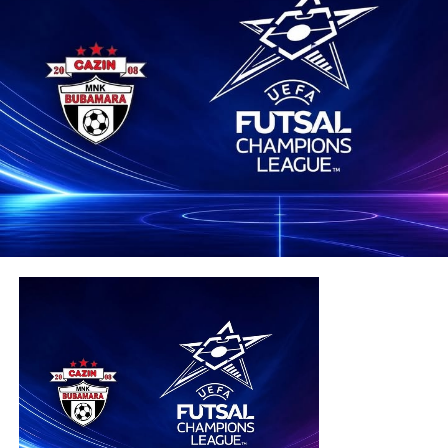
trenutke od dolaska u Real”
DON'T MISS
MNK Bubamara jesenji prvak Premijer futsal lige BiH,
Cazinjani se pohvalili i posjetom na tribinama