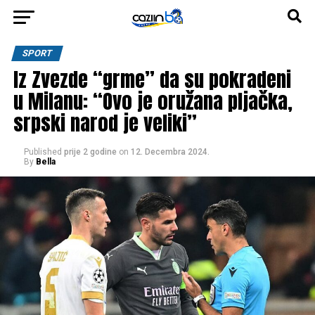
SPORT
Iz Zvezde “grme” da su pokradeni
u Milanu: “Ovo je oružana pljačka,
srpski narod je veliki”
Published
prije 2 godine
on
12. Decembra 2024.
By
Bella