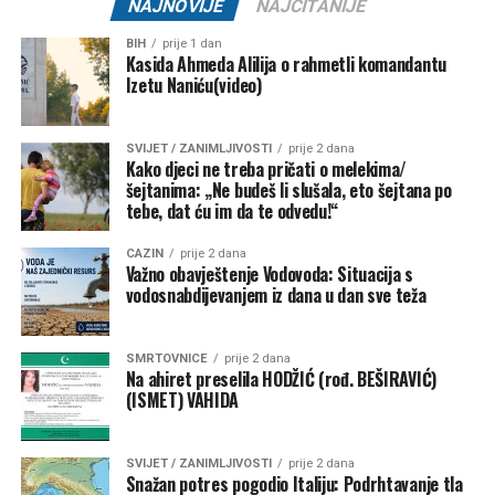
NAJNOVIJE
NAJČITANIJE
BIH
prije 1 dan
Kasida Ahmeda Alilija o rahmetli komandantu
Izetu Naniću(video)
SVIJET / ZANIMLJIVOSTI
prije 2 dana
Kako djeci ne treba pričati o melekima/
šejtanima: „Ne budeš li slušala, eto šejtana po
tebe, dat ću im da te odvedu!“
CAZIN
prije 2 dana
Važno obavještenje Vodovoda: Situacija s
vodosnabdijevanjem iz dana u dan sve teža
SMRTOVNICE
prije 2 dana
Na ahiret preselila HODŽIĆ (rođ. BEŠIRAVIĆ)
(ISMET) VAHIDA
SVIJET / ZANIMLJIVOSTI
prije 2 dana
Snažan potres pogodio Italiju: Podrhtavanje tla