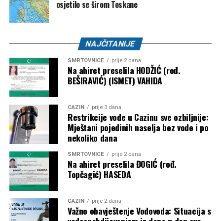
osjetilo se širom Toskane
NAJČITANIJE
SMRTOVNICE
prije 2 dana
Na ahiret preselila HODŽIĆ (rođ.
BEŠIRAVIĆ) (ISMET) VAHIDA
CAZIN
prije 3 dana
Restrikcije vode u Cazinu sve ozbiljnije:
Mještani pojedinih naselja bez vode i po
nekoliko dana
SMRTOVNICE
prije 2 dana
Na ahiret preselila ĐOGIĆ (rođ.
Topčagić) HASEDA
CAZIN
prije 2 dana
Važno obavještenje Vodovoda: Situacija s
vodosnabdijevanjem iz dana u dan sve