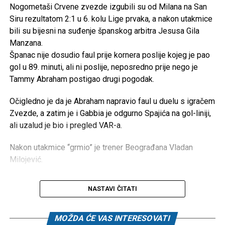
Nogometaši Crvene zvezde izgubili su od Milana na San
Siru rezultatom 2:1 u 6. kolu Lige prvaka, a nakon utakmice
bili su bijesni na suđenje španskog arbitra Jesusa Gila
Manzana.
Španac nije dosudio faul prije kornera poslije kojeg je pao
gol u 89. minuti, ali ni poslije, neposredno prije nego je
Tammy Abraham postigao drugi pogodak.
Očigledno je da je Abraham napravio faul u duelu s igračem
Zvezde, a zatim je i Gabbia je odgurno Spajića na gol-liniji,
ali uzalud je bio i pregled VAR-a.
Nakon utakmice “grmio” je trener Beograđana Vladan
Milojević.
NASTAVI ČITATI
MOŽDA ĆE VAS INTERESOVATI