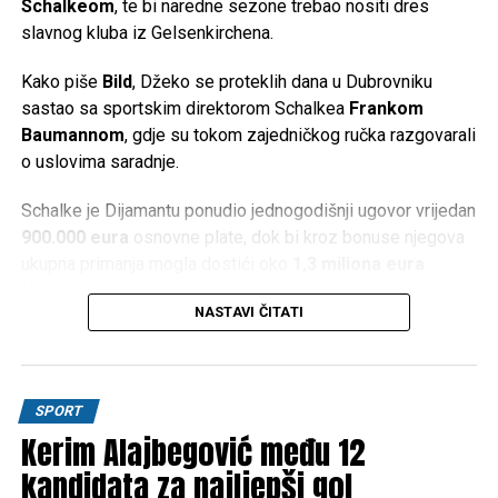
Schalkeom
, te bi naredne sezone trebao nositi dres
Vidimo se u Cazinu!
slavnog kluba iz Gelsenkirchena.
Post
Share
Share
Kako piše
Bild
, Džeko se proteklih dana u Dubrovniku
sastao sa sportskim direktorom Schalkea
Frankom
Tweet
Share
Baumannom
, gdje su tokom zajedničkog ručka razgovarali
o uslovima saradnje.
Mail
Schalke je Dijamantu ponudio jednogodišnji ugovor vrijedan
900.000 eura
osnovne plate, dok bi kroz bonuse njegova
ukupna primanja mogla dostići oko
1,3 miliona eura
.
Nakon dodatnih pregovora, obje strane su, prema
NASTAVI ČITATI
navodima njemačkih medija, postigle usmeni dogovor.
Ipak, posao još nije u potpunosti završen. Prije zvaničnog
potpisa Džeko mora obaviti ljekarske preglede, a transfer
SPORT
treba dobiti i odobrenje Nadzornog odbora kluba. Očekuje
Kerim Alajbegović među 12
se da bi ugovor mogao biti potpisan već naredne sedmice.
kandidata za najljepši gol
Ukoliko transfer bude realizovan, Džeko će ispisati još