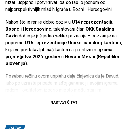
nizati uspjehe i potvrđivati da se radi o jednom od
najperspektivnijih mladih igrača u Bosni i Hercegovini.
Nakon što je ranije dobio poziv u
U14 reprezentaciju
Bosne i Hercegovine
, talentovani član
OKK Spalding
Cazin
dobio je još jedno veliko priznanje – pozvan je na
pripreme
U16 reprezentacije Unsko-sanskog kantona
,
koja će predstavljati naš kanton na prestižnim
Igrama
prijateljstva 2026. godine
u
Novom Mestu (Republika
Slovenija)
.
Posebnu težinu ovom uspjehu daje činjenica da je Davud,
iako po uzrastu pripada mlađoj generaciji, svojim igrama,
radom i kvalitetom izborio mjesto među starijim
košarkašima. Konkurisati i biti izabran u U16 selekciju kao
NASTAVI ČITATI
U14 igrač rijetkost je koja dovoljno govori o njegovom
potencijalu i napretku.
Ovaj novi reprezentativni poziv još je jedna potvrda
CAZIN