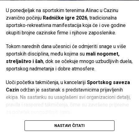
U ponedjeljak na sportskim terenima Alinac u Cazinu
zvanično počinju
Radničke igre 2026
, tradicionalna
sportsko-rekreativna manifestacija koja će i ove godine
okupiti brojne cazinske firme i njihove zaposlenike.
Tokom narednih dana učesnici će odmjeriti snage u više
sportskih disciplina, među kojima su
mali nogomet,
streljaštvo i šah
, dok se očekuje mnogo uzbudljivih duela,
sportskog nadmetanja i dobre atmosfere.
Uoči početka takmičenja, u kancelariji
Sportskog saveza
Cazin
održan je sastanak s predstavnicima prijavljenih
ekipa. Na sastanku su usaglašeni svi organizacioni detalji,
pravila i raspored takmičenja, čime su završene pripreme
za početak ovogodišnjih igara.
Radničke igre već godinama predstavljaju jednu od
NASTAVI ČITATI
najznačajnijih sportskih manifestacija u Cazinu, pružajući