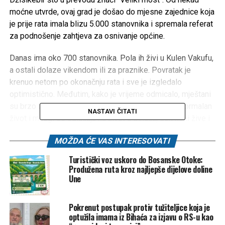
moćne utvrde, ovaj grad je došao do mjesne zajednice koja
je prije rata imala blizu 5.000 stanovnika i spremala referat
za podnošenje zahtjeva za osnivanje općine.
Danas ima oko 700 stanovnika. Pola ih živi u Kulen Vakufu,
a ostali dolaze vikendom ili za praznike. Povratak je
krenuo netom po okonačnju rata i sve je izgledalo
optimistično. Međutim, kako je vrijeme odmicalo, mještani
su brzo uvidjeli da je ovdje nedovoljno uslova za normalan
NASTAVI ČITATI
život i mnogi se odlučuju na život u Bihaću, dok neki žive i
rade u inostranstvu.
MOŽDA ĆE VAS INTERESOVATI
Turistički voz uskoro do Bosanske Otoke:
FOTO: Facebook / Almir Vehab
Produžena ruta kroz najljepše dijelove doline
Une
-Uglavnom su to penzioneri, ima nešto i onih koji rade na
željeznici i u Nacionalnom parku Una. Žene uglavnom rade
Pokrenut postupak protiv tužiteljice koja je
u Centru za djecu bez roditeljskog staranja ‘Duga’. Zimi je
optužila imama iz Bihaća za izjavu o RS-u kao
ovdje sumorno, ljeti ima života jer dolaze turisti i naši