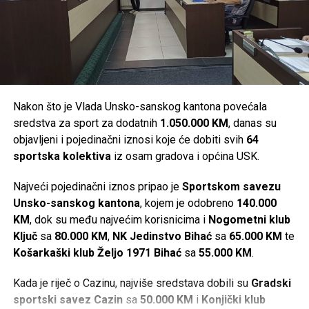
Mail
Nakon što je Vlada Unsko-sanskog kantona povećala
sredstva za sport za dodatnih
1.050.000 KM
, danas su
objavljeni i pojedinačni iznosi koje će dobiti svih
64
sportska kolektiva
iz osam gradova i općina USK.
Najveći pojedinačni iznos pripao je
Sportskom savezu
Unsko-sanskog kantona
, kojem je odobreno
140.000
KM
, dok su među najvećim korisnicima i
Nogometni klub
Ključ
sa
80.000 KM
,
NK Jedinstvo Bihać
sa
65.000 KM
te
Košarkaški klub Željo 1971 Bihać
sa
55.000 KM
.
Kada je riječ o Cazinu, najviše sredstava dobili su
Gradski
sportski savez Cazin
sa
50.000 KM
i
Konjički klub