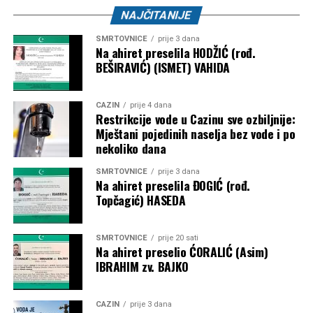
NAJČITANIJE
ŽOK “Bužim” –
1.000 KM
SMRTOVNICE
prije 3 dana
Bosanski Petrovac – 3.500 KM
Na ahiret preselila HODŽIĆ (rođ.
BEŠIRAVIĆ) (ISMET) VAHIDA
Udruženje košarkaškog sporta “Mladost” –
2.000
KM
CAZIN
prije 4 dana
Restrikcije vode u Cazinu sve ozbiljnije:
Karate klub “Mladost” –
1.500 KM
Mještani pojedinih naselja bez vode i po
nekoliko dana
Objavljivanjem kompletne liste korisnika javnost je po prvi
put dobila detaljan uvid u raspodjelu dodatnih budžetskih
SMRTOVNICE
prije 3 dana
sredstava za sport. Ostaje otvoreno pitanje prema kojim su
Na ahiret preselila ĐOGIĆ (rođ.
Topčagić) HASEDA
kriterijima određeni pojedinačni iznosi, budući da
obrazloženje metodologije raspodjele nije objavljeno.
SMRTOVNICE
prije 20 sati
Post
Share
Share
Na ahiret preselio ĆORALIĆ (Asim)
IBRAHIM zv. BAJKO
Tweet
Share
CAZIN
prije 3 dana