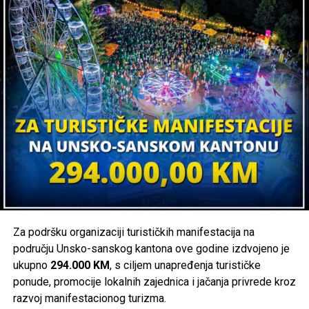
I dok je vrijeme u ovom zaboravljenom gradiću na zapadu
Bosne vraćeno unazad, ostalo je samo sjećanje na slavna
vremena i period kada je ovaj bh. gradić dao prvog reisu-l-
ulemu Mustafu Hilmi-efendiju Hadžiomerovića.
Post
Share
Share
Tweet
Share
Mail
POVEZANE TEME:
BIHAĆ
KULEN VAKUF
ODLAZAK STANOVNIŠTVA
Za podršku organizaciji turističkih manifestacija na
području Unsko-sanskog kantona ove godine izdvojeno je
UP NEXT
Širom BiH i jutros otežan saobraćaj: Probleme stvara i
ukupno
294.000 KM
, s ciljem unapređenja turističke
vjetar, evo gdje je situacija najteža
ponude, promocije lokalnih zajednica i jačanja privrede kroz
razvoj manifestacionog turizma.
DON'T MISS