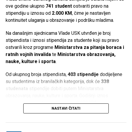
ove godine ukupno
741 student
ostvariti pravo na
Post
Share
Share
stipendiju u iznosu od
2.000 KM
, čime je nastavljen
kontinuitet ulaganja u obrazovanje i podršku mladima.
Tweet
Share
Na današnjim sjednicama Vlade USK utvrđen je broj
Mail
stipendista i iznosi stipendija za studente koji su pravo
ostvarili kroz programe
Ministarstva za pitanja boraca i
ratnih vojnih invalida
te
Ministarstva obrazovanja,
nauke, kulture i sporta
.
Od ukupnog broja stipendista,
403 stipendije
dodijeljene
su studentima iz branilačkih kategorija, dok će
338
studenata
stipendije dobiti putem Ministarstva
obrazovanja, nauke, kulture i sporta. Godišnji iznos
stipendije za sve korisnike iznosi
2.000 KM
.
NASTAVI ČITATI
Iz Vlade USK ističu da je ulaganje u obrazovanje i mlade
jedno od ključnih opredjeljenja, naglašavajući da podrška
studentima predstavlja ulaganje u budućnost kantona.