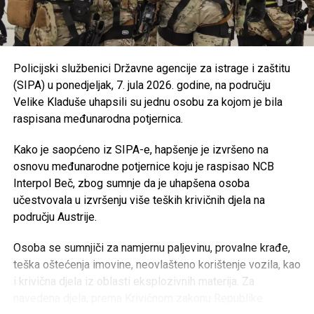
Bosanske Krupe, koji se realizuje u saradnji s
UNDP-om u okviru aktivnosti zelene tranzicije u
Bosni i Hercegovini.
Usvojen je program utroška grant sredstava za
Policijski službenici Državne agencije za istrage i zaštitu
Bihaćko muftijstvo i Ilmijju u ukupnom iznosu od
(SIPA) u ponedjeljak, 7. jula 2026. godine, na području
147.000 KM
.
Velike Kladuše uhapsili su jednu osobu za kojom je bila
Iz Vlade USK poručuju da će i u narednom periodu
raspisana međunarodna potjernica.
nastaviti provoditi mjere usmjerene na unapređenje
obrazovanja, podršku boračkoj populaciji, razvoj
Kako je saopćeno iz SIPA-e, hapšenje je izvršeno na
turizma i poboljšanje kvaliteta života građana
osnovu međunarodne potjernice koju je raspisao NCB
Unsko-sanskog kantona.
Interpol Beč, zbog sumnje da je uhapšena osoba
učestvovala u izvršenju više teških krivičnih djela na
području Austrije.
Post
Share
Share
Osoba se sumnjiči za namjernu paljevinu, provalne krađe,
Tweet
Share
teška oštećenja imovine, neovlašteno korištenje vozila, kao
i krivična djela iz oblasti eksplozivnih materija. Za
Mail
navedena djela, prema Krivičnom zakonu Republike