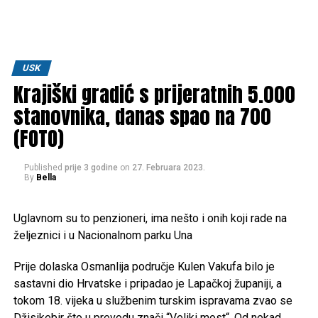
USK
Krajiški gradić s prijeratnih 5.000
stanovnika, danas spao na 700
(FOTO)
Published
prije 3 godine
on
27. Februara 2023.
By
Bella
Uglavnom su to penzioneri, ima nešto i onih koji rade na
željeznici i u Nacionalnom parku Una
Prije dolaska Osmanlija područje Kulen Vakufa bilo je
sastavni dio Hrvatske i pripadao je Lapačkoj županiji, a
tokom 18. vijeka u službenim turskim ispravama zvao se
Džisikebir što u prevodu znači “Veliki most“. Od nekad