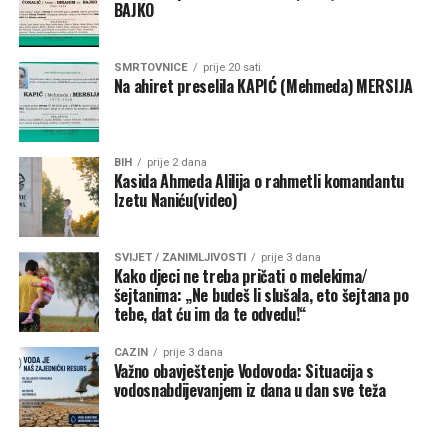
BAJKO
Ključ – 84.000 KM
SMRTOVNICE
prije 20 sati
NK “Ključ” –
80.000 KM
Na ahiret preselila KAPIĆ (Mehmeda) MERSIJA
Kanu-kajakaški klub “K4” –
2.000 KM
FK “Bajer 99” Velagići –
1.000 KM
BIH
prije 2 dana
Kasida Ahmeda Alilija o rahmetli komandantu
NK “Omladinac” Sanica –
1.000 KM
Izetu Naniću(video)
Bužim – 27.000 KM
SVIJET / ZANIMLJIVOSTI
prije 3 dana
NK “Vitez” –
10.000 KM
Kako djeci ne treba pričati o melekima/
šejtanima: „Ne budeš li slušala, eto šejtana po
FK “Bratstvo-Veterani” –
5.000 KM
tebe, dat ću im da te odvedu!“
FK “Konjodor” –
3.000 KM
CAZIN
prije 3 dana
Važno obavještenje Vodovoda: Situacija s
FK “Bužim” –
3.000 KM
vodosnabdijevanjem iz dana u dan sve teža
OK “Bužim” –
3.000 KM
Airsoft klub “Otpisani” –
2.000 KM