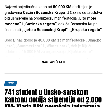
Snijeg izazvao probleme u USK, veći dio kantona bio bez
struje (VIDEO)
Najveći pojedinačni iznos od
50.000 KM
dodijeljen je
gradovima
Cazin
i
Bosanska Krupa
. U Cazinu će sredstva
biti usmjerena na organizaciju manifestacija
„Lito moje
medeno“
i
„Cazinska regata“
, dok će Bosanska Krupa
finansirati
„Ljeto u Bosanskoj Krupi“
i
„Krupsku regatu“
.
Grad
Bihać
dobio je
40.000 KM
za manifestacije
„Bihaćko
ljeto“
,
„Summerfest“
i
„Winter park“
, dok je
Ključu
odobreno
46.000 KM
za organizaciju
„Ključke zime“
i
„Ključke regate“
.
NASTAVI ČITATI
Po
36.000 KM
dodijeljeno je
Bosanskom Petrovcu
za
manifestacije
„Petrovačko ljeto“
i
„Zimska čarolija“
,
Sanskom Mostu
za
„Ljeto na Sani“
i
„Zimsku čaroliju“
,
USK
te
Velikoj Kladuši
za organizaciju manifestacije
741 student u Unsko-sanskom
„Kladuško ljeto“
.
kantonu dobija stipendiju od 2.000
Iz kantonalnih institucija poručuju da će se i u narednom
KM: Vlada USK povećala izdvajanja