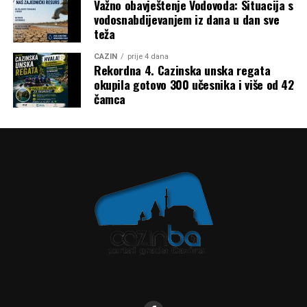
Mail
Važno obavještenje Vodovoda: Situacija s
vodosnabdijevanjem iz dana u dan sve
teža
CAZIN
prije 4 dana
Rekordna 4. Cazinska unska regata
okupila gotovo 300 učesnika i više od 42
čamca