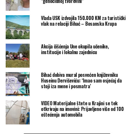
“genocidnoj tvorevini”
mještani koji žive u nekim drugim gradovima i sredinama –
kaže mještanka Merima Mukanović.
Vlada USK izdvojila 150.000 KM za turistički
vlak na relaciji Bihać – Bosanska Krupa
Kaže da je život u Kulen Vakufu pomalo tužan jer nedostaju
ljudi, a mnogi od onih koji su se vratili ovdje više nisu među
živima.
Akcija čišćenja Une okupila učenike,
institucije i lokalnu zajednicu
Asim Grozdanić, iako je iz Orašca, ovdje je redovni gost jer
samo tu, kaže, može kupiti novine u lokalnoj Pošti. Nekada
je ovdje bilo života i fabrika, a danas uglavnom dani teku
Bihać dobiva mural posvećen književniku
sporo u ustaljenoj svakodnevnici.
Huseinu Derviševiću: ‘Imao sam osjećaj da
stoji iza mene i posmatra’
VIDEO Materijalne štete u Krajini se tek
otkrivaju na imovini: Prijavljeno više od 100
oštećenja automobila