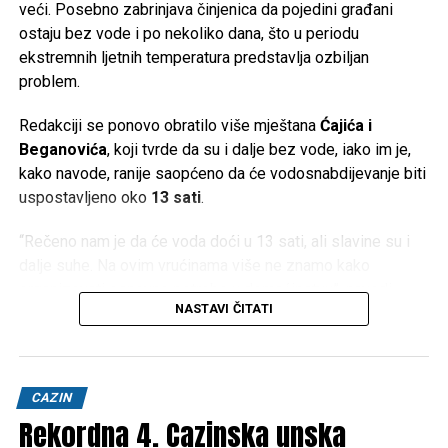
veći. Posebno zabrinjava činjenica da pojedini građani
ostaju bez vode i po nekoliko dana, što u periodu
ekstremnih ljetnih temperatura predstavlja ozbiljan
problem.
Redakciji se ponovo obratilo više mještana
Ćajića i
Beganovića
, koji tvrde da su i dalje bez vode, iako im je,
kako navode, ranije saopćeno da će vodosnabdijevanje biti
uspostavljeno oko
13 sati
.
“Rečeno nam je da će voda doći u 13 sati, ali slavine su i
dalje suhe. Na ovim vrućinama više ne znamo kako
organizovati osnovne potrebe u domaćinstvu”, navodi
NASTAVI ČITATI
jedan od mještana.
Temperature koje ovih dana prelaze
40 stepeni Celzijusa
dodatno otežavaju situaciju. Nedostatak vode ne utiče
CAZIN
samo na piće i pripremu hrane, već i na održavanje higijene,
Rekordna 4. Cazinska unska
napajanje stoke, zalijevanje vrtova i normalno