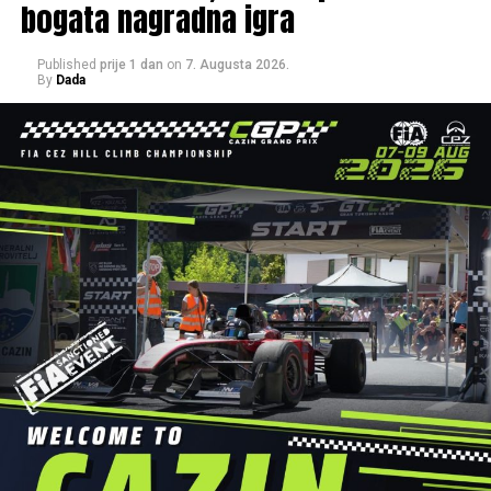
bogata nagradna igra
Published
prije 1 dan
on
7. Augusta 2026.
By
Dada