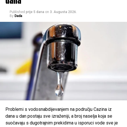
dana
• pranje asfaltnih i drugih vanjskih površina,
• punjenje bazena,
Published
prije 5 dana
on
3. Augusta 2026.
• te sve ostale namjene koje nisu neophodne za osnovne
By
Dada
životne potrebe.
Odgovornim odnosom prema potrošnji vode svi zajedno
možemo doprinijeti da i korisnici koji se nalaze na
najugroženijim dijelovima vodovodne mreže dobiju
dovoljne količine vode za piće i osnovne životne potrebe.
Zahvaljujemo svim korisnicima na razumijevanju, strpljenju i
saradnji.
Post
Share
Share
Tweet
Share
Mail
Problemi s vodosnabdijevanjem na području Cazina iz
dana u dan postaju sve izraženiji, a broj naselja koja se
suočavaju s dugotrajnim prekidima u isporuci vode sve je