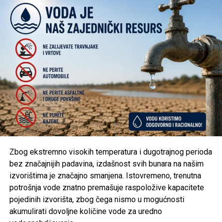
svojim odgovornim ponašanjem doprinesu sigurnosti i
uspješnoj organizaciji jednog od najznačajnijih sportskih
događaja u Krajini.
Post
Share
Share
Tweet
Share
Mail
Zbog ekstremno visokih temperatura i dugotrajnog perioda
bez značajnijih padavina, izdašnost svih bunara na našim
izvorištima je značajno smanjena. Istovremeno, trenutna
potrošnja vode znatno premašuje raspoložive kapacitete
pojedinih izvorišta, zbog čega nismo u mogućnosti
akumulirati dovoljne količine vode za uredno