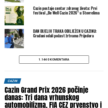
Sportskom centru Midž-Hit, gdje je trenirao djecu uzrasta
Cazin postaje centar zdravog života: Prvi
7–13 godina i radio na razvoju lokalnih talenata.
festival „Be Well Cazin 2026“ u Stovrelima
Na osnovu reakcija na socijalnim mrežama vidimo da su
cazinjani ogorčeni ovom odlukom uprave FK Krajina Cazin i
jasno izražavaju revolt i nezadovoljstvo.
DAN BIJELIH TRAKA OBILJEŽEN U CAZINU:
Građani odali počast žrtvama Prijedora
Post
Share
Share
Tweet
Share
1.144 0 KOMENTARA
Mail
POVEZANE TEME:
CAZIN
FK KRAJINA
FK KRAJINA CAZIN
KRAJINA
MEHO POBOR
CAZIN
UP NEXT
Cazin Grand Prix 2026 počinje
Kakvo nas vrijeme očekuje danas u Cazinu
danas: Tri dana vrhunskog
DON'T MISS
Cazin – Koliko poznaješ svoj grad?
automobilizma, FIA CEZ prvenstvo i