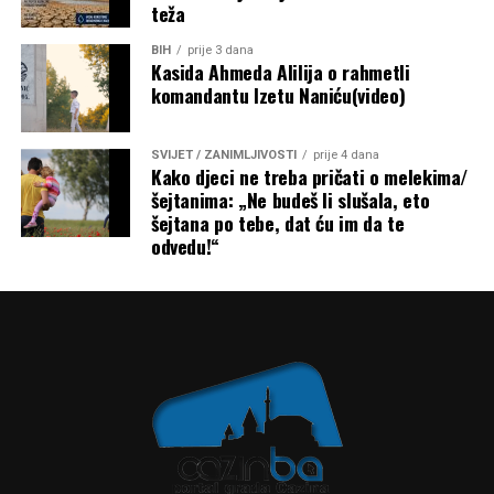
teža
BIH
prije 3 dana
Kasida Ahmeda Alilija o rahmetli
komandantu Izetu Naniću(video)
SVIJET / ZANIMLJIVOSTI
prije 4 dana
Kako djeci ne treba pričati o melekima/
šejtanima: „Ne budeš li slušala, eto
šejtana po tebe, dat ću im da te
odvedu!“