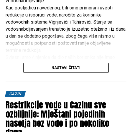
vodosnabdijevanje.
Kao posljedica navedenog, bili smo primorani uvesti
redukcije u isporuci vode, naročito za korisnike
vodovodnih sistema Vignjevići i Tahirovići. Stanje sa
vodosnabdijevanjem trenutno je izuzetno otežano i iz dana
u dan se dodatno pogoršava, zbog čega više nismo u
mogućnosti u potpunosti poštovati ranije objavljene
termine redukcija.
Svjesni smo činjenice da dio naših korisnika nije imao
uredno vodosnabdijevanje već nekoliko dana. Ulažemo
NASTAVI ČITATI
maksimalne napore kako bismo svim korisnicima osigurali
barem minimalne količine vode za piće i osnovne životne
potrebe.
Zbog toga upućujemo apel svim korisnicima da vodu
CAZIN
koriste savjesno, odgovorno i racionalno. U ovim
Restrikcije vode u Cazinu sve
vanrednim okolnostima neophodno je obustaviti svaku
ozbiljnije: Mještani pojedinih
nepotrebnu potrošnju pitke vode, posebno za:
naselja bez vode i po nekoliko
• zalijevanje travnjaka, vrtova i poljoprivrednih površina,
• pranje automobila,