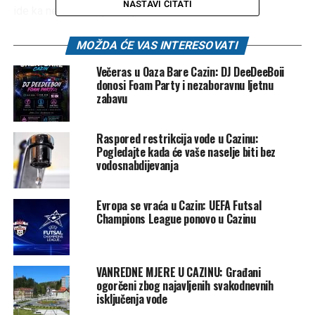
NASTAVI ČITATI
ide ka nečemu boljem. Uprava mora shvatiti da bez
zajedništva, povjerenja i podrške ne može biti ozbiljnog
rezultata. Ja sam dao sve od sebe i stajao uz ekipu, a na
MOŽDA ĆE VAS INTERESOVATI
kraju ipak nisam dobio povjerenje koje sam očekivao.
Večeras u Oaza Bare Cazin: DJ DeeDeeBoii
Krajina zaslužuje mnogo više, zaslužuje stabilnost, plan i
donosi Foam Party i nezaboravnu ljetnu
ljude koji će znati da je vode naprijed. Bez obzira na sve,
zabavu
uvijek ću ostati prijatelj ovog kluba i nadam se da će doći
dan kada će Krajina biti tamo gdje joj je mjesto – u samom
Raspored restrikcija vode u Cazinu:
vrhu.”
Pogledajte kada će vaše naselje biti bez
vodosnabdijevanja
Meho je inače bio
Trener seniorskog tima FK Krajina
Cazin
— od jula 2025. godine, a preuzeo je vođenje ekipe
Evropa se vraća u Cazin: UEFA Futsal
s ciljem da klub vrati na zasluženo mjesto na fudbalskoj
Champions League ponovo u Cazinu
mapi.
Nedavno je bio
Trener omladinskog tima NK Zvijezda
Midž Hit
iz Velike Kladuše — vodio pretpionire koji su se
VANREDNE MJERE U CAZINU: Građani
plasirali među 4 najbolje ekipe u Federaciji BiH.
ogorčeni zbog najavljenih svakodnevnih
isključenja vode
Bio je aktivno uključen u
Školu nogometa “Zvijezda”
pri