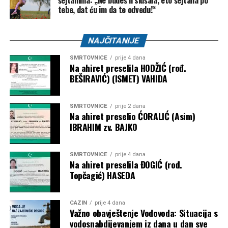
šejtanima: „Ne budeš li slušala, eto šejtana po
tebe, dat ću im da te odvedu!“
NAJČITANIJE
SMRTOVNICE
prije 4 dana
Na ahiret preselila HODŽIĆ (rođ.
BEŠIRAVIĆ) (ISMET) VAHIDA
SMRTOVNICE
prije 2 dana
Na ahiret preselio ĆORALIĆ (Asim)
IBRAHIM zv. BAJKO
SMRTOVNICE
prije 4 dana
Na ahiret preselila ĐOGIĆ (rođ.
Topčagić) HASEDA
CAZIN
prije 4 dana
Važno obavještenje Vodovoda: Situacija s
vodosnabdijevanjem iz dana u dan sve