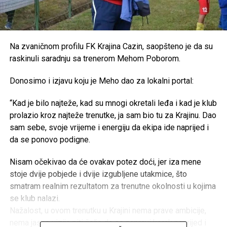
Na zvaničnom profilu FK Krajina Cazin, saopšteno je da su
raskinuli saradnju sa trenerom Mehom Poborom.
Donosimo i izjavu koju je Meho dao za lokalni portal:
“Kad je bilo najteže, kad su mnogi okretali leđa i kad je klub
prolazio kroz najteže trenutke, ja sam bio tu za Krajinu. Dao
sam sebe, svoje vrijeme i energiju da ekipa ide naprijed i
da se ponovo podigne.
Nisam očekivao da će ovakav potez doći, jer iza mene
stoje dvije pobjede i dvije izgubljene utakmice, što
smatram realnim rezultatom za trenutne okolnosti u kojima
se klub nalazi.
Nažalost, u ovom trenutku u Krajini nema prave ambicije,
nema jasne vizije niti želje da se napravi korak naprijed i