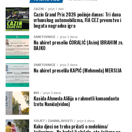
🎟 Ulaz:
10 KM
CAZIN
prije 1 dan
Cazin Grand Prix 2026 počinje danas: Tri dana
Jedna Oaza. Nezaboravna noć.
vrhunskog automobilizma, FIA CEZ prvenstvo i
bogata nagradna igra
SMRTOVNICE
prije 2 dana
Na ahiret preselio ĆORALIĆ (Asim) IBRAHIM zv.
Post
Share
Share
BAJKO
Tweet
Share
SMRTOVNICE
prije 2 dana
Na ahiret preselila KAPIĆ (Mehmeda) MERSIJA
Mail
BIH
prije 3 dana
Kasida Ahmeda Alilija o rahmetli komandantu
Izetu Naniću(video)
SVIJET / ZANIMLJIVOSTI
prije 4 dana
Kako djeci ne treba pričati o melekima/