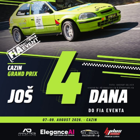
bezbjednost na vodi tokom cijele trase bila je zadužena
Gorska služba spašavanja – Stanica Cazin
, čiji su
pripadnici profesionalno pratili događaj i osigurali da
regata protekne bez poteškoća.
Dodatnu atrakciju ovogodišnjoj manifestaciji dali su brojni
sadržaji uz rijeku, među kojima su posebnu pažnju privukli
atraktivni skokovi u vodu, koji su izazvali oduševljenje
publike i upotpunili cjelodnevni program.
Veliki broj učesnika, odlična atmosfera i pozitivna energija
još jednom su pokazali da
Cazinska unska regata
ima
veliki potencijal da u narednim godinama preraste u jedan
od najznačajnijih turističko-sportskih događaja u Bosni i
Hercegovini.
Organizatori su na kraju zahvalili svim učesnicima,
partnerima, volonterima, službama sigurnosti i
posjetiocima koji su svojim prisustvom doprinijeli uspjehu