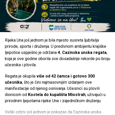
organizovati.
Kakva je situacija kod vas?
Da li je voda stigla u vaše naselje ili ste i dalje bez
vodosnabdijevanja? Pišite nam u komentarima iz kojeg ste
naselja i kakva je trenutna situacija kod vas. Vaše
Rijeka Una još jednom je bila mjesto susreta ljubitelja
informacije mogu pomoći i drugim građanima da steknu
prirode, sporta i druženja. U predivnom ambijentu krajiške
jasniju sliku o stanju na području Cazina.
ljepotice uspješno je održana
4. Cazinska unska regata
,
koja je ove godine oborila sve dosadašnje rekorde po broju
Post
Share
Share
učesnika i plovila.
Tweet
Share
Regata je okupila
više od 42 čamca i gotovo 300
učesnika
, što je čini najmasovnijim izdanjem ove
Mail
manifestacije od njenog osnivanja. Učesnici su plovili
dionicom od
Kostela do kupališta Miostrah
, uživajući u
prirodnim ljepotama rijeke Une i zajedničkom druženju.
Veliki odziv još jednom je pokazao da Cazinska unska