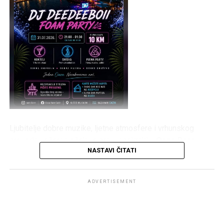
Ljubitelje dobre muzike, ljetne atmosfere i vrhunskog
provoda večeras očekuje pravi spektakl u
Oaza Bare
NASTAVI ČITATI
Cazin
. Posjetioce će zabavljati
DJ DeeDeeBoii
, a
centralni događaj večeri bit će atraktivni
Foam Party
, koji
obećava mnogo zabave, plesa i osvježenja.
ADVERTISEMENT
Program počinje u
21:00 sat
, a zabava će trajati sve do
01:30
, uz pažljivo odabranu muziku, odličnu atmosferu i
sadržaje koji su postali zaštitni znak Oaza Bara.