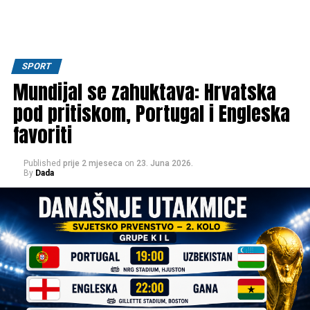
SPORT
Mundijal se zahuktava: Hrvatska
pod pritiskom, Portugal i Engleska
favoriti
Published
prije 2 mjeseca
on
23. Juna 2026.
By
Dada