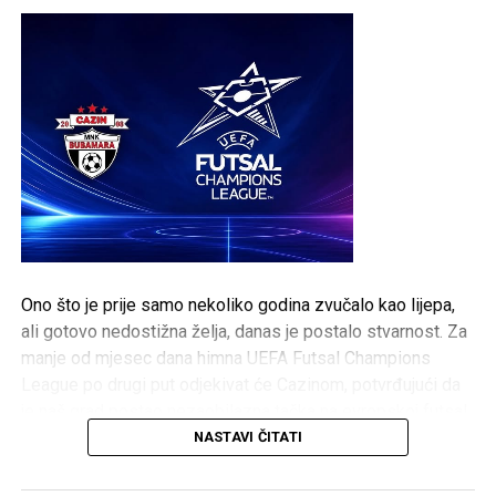
Ono što je prije samo nekoliko godina zvučalo kao lijepa,
ali gotovo nedostižna želja, danas je postalo stvarnost. Za
manje od mjesec dana himna UEFA Futsal Champions
League po drugi put odjekivat će Cazinom, potvrđujući da
je naš grad postao nezaobilazna tačka na evropskoj futsal
mapi.
NASTAVI ČITATI
Ovo nije priča samo o sportskim uspjesima. Ovo je priča o