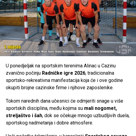
Post
Share
Share
Tweet
Share
Mail
U ponedjeljak na sportskim terenima Alinac u Cazinu
zvanično počinju
Radničke igre 2026
, tradicionalna
sportsko-rekreativna manifestacija koja će i ove godine
okupiti brojne cazinske firme i njihove zaposlenike.
Tokom narednih dana učesnici će odmjeriti snage u više
sportskih disciplina, među kojima su
mali nogomet,
streljaštvo i šah
, dok se očekuje mnogo uzbudljivih duela,
sportskog nadmetanja i dobre atmosfere.