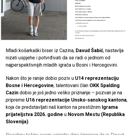
Mladi košarkaški biser iz Cazina,
Davud Šabić
, nastavlja
nizati uspjehe i potvrđivati da se radi o jednom od
najperspektivnijih mladih igrača u Bosni i Hercegovini.
Nakon što je ranije dobio poziv u
U14 reprezentaciju
Bosne i Hercegovine
, talentovani član
OKK Spalding
Cazin
dobio je još jedno veliko priznanje – pozvan je na
pripreme
U16 reprezentacije Unsko-sanskog kantona
,
koja će predstavljati naš kanton na prestižnim
Igrama
prijateljstva 2026. godine
u
Novom Mestu (Republika
Slovenija)
.
Posebnu težinu ovom uspjehu daje činjenica da je Davud,