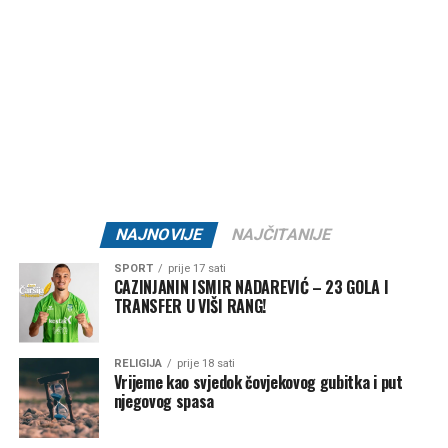
pripremama i takmičenju, uz uvjerenje da je ovo tek
početak jedne velike košarkaške karijere.
Post
Share
Share
Tweet
Share
Mail
NAJNOVIJE
NAJČITANIJE
SPORT
prije 17 sati
CAZINJANIN ISMIR NADAREVIĆ – 23 GOLA I
TRANSFER U VIŠI RANG!
RELIGIJA
prije 18 sati
Vrijeme kao svjedok čovjekovog gubitka i put
njegovog spasa