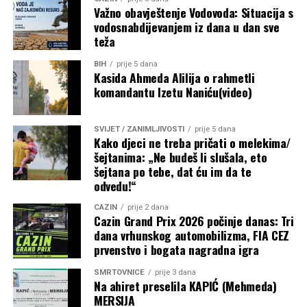
Važno obavještenje Vodovoda: Situacija s
vodosnabdijevanjem iz dana u dan sve
teža
BIH
prije 5 dana
Kasida Ahmeda Alilija o rahmetli
komandantu Izetu Naniću(video)
SVIJET / ZANIMLJIVOSTI
prije 5 dana
Kako djeci ne treba pričati o melekima/
šejtanima: „Ne budeš li slušala, eto
šejtana po tebe, dat ću im da te
odvedu!“
CAZIN
prije 2 dana
Cazin Grand Prix 2026 počinje danas: Tri
dana vrhunskog automobilizma, FIA CEZ
prvenstvo i bogata nagradna igra
SMRTOVNICE
prije 3 dana
Na ahiret preselila KAPIĆ (Mehmeda)
MERSIJA