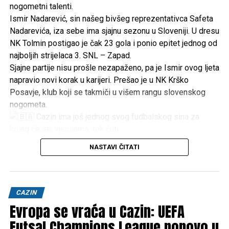
nogometni talenti.
Ismir Nadarević, sin našeg bivšeg reprezentativca Safeta
Nadarevića, iza sebe ima sjajnu sezonu u Sloveniji. U dresu
NK Tolmin postigao je čak 23 gola i ponio epitet jednog od
najboljih strijelaca 3. SNL – Zapad.
Sjajne partije nisu prošle nezapaženo, pa je Ismir ovog ljeta
napravio novi korak u karijeri. Prešao je u NK Krško
Posavje, klub koji se takmiči u višem rangu slovenskog
nogometa.
Cazin ima još jednog svog fudbalskog sina za
kojeg će se, vjerujemo, tek čuti.
Ime Nadarević već je ostavilo trag u bh. fudbalu, a sada
NASTAVI ČITATI
Ismir gradi svoju priču i svoje ime.
Sretno, Ismire! Cazin prati i podržava svoje!
Izvor: Cazin Čaršija Novosti
Post
Share
Share
CAZIN
Evropa se vraća u Cazin: UEFA
Tweet
Share
Futsal Champions League ponovo u