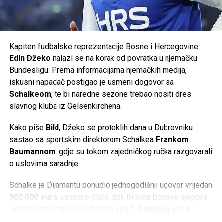
Pred nama su novi evropski izazovi, nove utakmice i nova
prilika da pokažemo zašto je Krajina prepoznata kao dom
vrhunskog futsala.
Kapiten fudbalske reprezentacije Bosne i Hercegovine
Podržimo pravi krajiški sportski brend u novom
Edin Džeko
nalazi se na korak od povratka u njemačku
evropskom pohodu. Budimo dio priče koja se ispisuje
Bundesligu. Prema informacijama njemačkih medija,
pred našim očima.
iskusni napadač postigao je usmeni dogovor sa
Schalkeom
, te bi naredne sezone trebao nositi dres
Vidimo se u Cazinu!
slavnog kluba iz Gelsenkirchena.
Post
Share
Share
Kako piše
Bild
, Džeko se proteklih dana u Dubrovniku
sastao sa sportskim direktorom Schalkea
Frankom
Tweet
Share
Baumannom
, gdje su tokom zajedničkog ručka razgovarali
o uslovima saradnje.
Mail
Schalke je Dijamantu ponudio jednogodišnji ugovor vrijedan
900.000 eura
osnovne plate, dok bi kroz bonuse njegova
ukupna primanja mogla dostići oko
1,3 miliona eura
.
Nakon dodatnih pregovora, obje strane su, prema