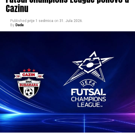
Cazinu
Mail
Published
prije 1 sedmica
on
31. Jula 2026.
By
Dada