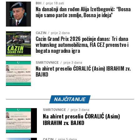
BIH
prije 18 sati
Na današnji dan rođen Alija Izetbegović: “Bosna
nije samo parče zemlje, Bosna je ideja”
CAZIN
prije 2 dana
Cazin Grand Prix 2026 počinje danas: Tri dana
vrhunskog automobilizma, FIA CEZ prvenstvo i
bogata nagradna igra
SMRTOVNICE
prije 3 dana
Na ahiret preselio ĆORALIĆ (Asim) IBRAHIM zv.
BAJKO
NAJČITANIJE
SMRTOVNICE
prije 3 dana
Na ahiret preselio ĆORALIĆ (Asim)
IBRAHIM zv. BAJKO
CAZIN
prije 5 dana