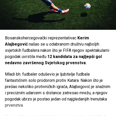
poglavlje u bogatoj karijeri, nakon nastupa za Wolfsburg,
Manchester City, Romu, Inter, Fenerbahče i Fiorentinu.
Navijači Schalkea sada s nestrpljenjem čekaju da klub i
zvanično potvrdi dolazak jednog od najboljih napadača koje
je Bosna i Hercegovina ikada imala.
Bosanskohercegovački reprezentativac
Kerim
Post
Share
Share
Alajbegović
našao se u odabranom društvu najboljih
svjetskih fudbalera nakon što je FIFA njegov spektakularni
Tweet
Share
pogodak uvrstila među
12 kandidata za najljepši gol
nedavno završenog Svjetskog prvenstva
.
Mail
Mladi bh. fudbaler oduševio je ljubitelje fudbala
fantastičnim solo prodorom protiv Katara. Nakon što je
prešao nekoliko protivničkih igrača, Alajbegović je snažnim
i preciznim udarcem s distance zatresao mrežu, a njegov
pogodak ubrzo je postao jedan od najgledanijih trenutaka
prvenstva.