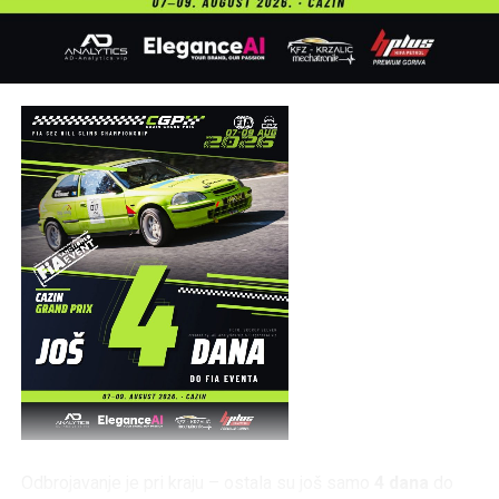
partnerima, volonterima, službama sigurnosti i
posjetiocima koji su svojim prisustvom doprinijeli uspjehu
manifestacije, uz poruku da se svi ponovo okupe naredne
godine na obalama rijeke Une.
Post
Share
Share
Tweet
Share
Mail
Odbrojavanje je pri kraju – ostala su još samo
4 dana
do