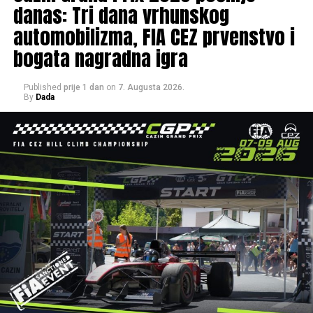
danas: Tri dana vrhunskog
automobilizma, FIA CEZ prvenstvo i
bogata nagradna igra
Published
prije 1 dan
on
7. Augusta 2026.
By
Dada
Post
Share
Share