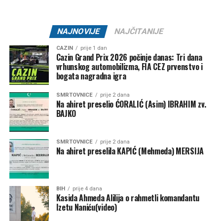
Datum:
31. juli 2026.
Vrijeme:
21:00 – 01:30
Lokacija:
Oaza Bare Cazin
NAJNOVIJE
NAJČITANIJE
🎟 Ulaz:
10 KM
CAZIN
prije 1 dan
Cazin Grand Prix 2026 počinje danas: Tri dana
Jedna Oaza. Nezaboravna noć.
vrhunskog automobilizma, FIA CEZ prvenstvo i
bogata nagradna igra
SMRTOVNICE
prije 2 dana
Na ahiret preselio ĆORALIĆ (Asim) IBRAHIM zv.
Post
Share
Share
BAJKO
Tweet
Share
SMRTOVNICE
prije 2 dana
Na ahiret preselila KAPIĆ (Mehmeda) MERSIJA
Mail
BIH
prije 4 dana
Kasida Ahmeda Alilija o rahmetli komandantu
Izetu Naniću(video)