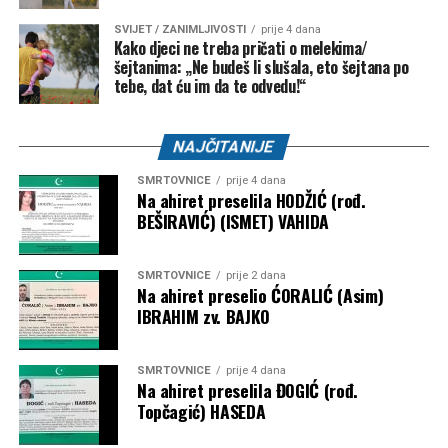
SVIJET / ZANIMLJIVOSTI
prije 4 dana
Kako djeci ne treba pričati o melekima/
šejtanima: „Ne budeš li slušala, eto šejtana po
tebe, dat ću im da te odvedu!“
NAJČITANIJE
SMRTOVNICE
prije 4 dana
Na ahiret preselila HODŽIĆ (rođ.
BEŠIRAVIĆ) (ISMET) VAHIDA
SMRTOVNICE
prije 2 dana
Na ahiret preselio ĆORALIĆ (Asim)
IBRAHIM zv. BAJKO
SMRTOVNICE
prije 4 dana
Na ahiret preselila ĐOGIĆ (rođ.
Topčagić) HASEDA