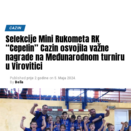
CAZIN
Selekcije Mini Rukometa RK
“Cepelin” Cazin osvojila važne
nagrade na Međunarodnom turniru
u Virovitici
Published
prije 2 godine
on
5. Maja 2024.
By
Bella