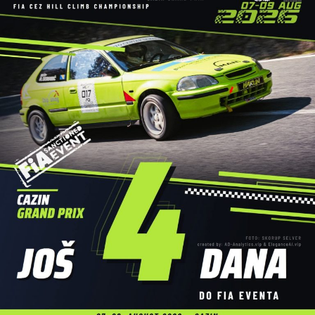
prepoznatljiv događaj na području Unsko-sanskog kantona.
Posebna pažnja posvećena je sigurnosti svih učesnika. Za
bezbjednost na vodi tokom cijele trase bila je zadužena
Gorska služba spašavanja – Stanica Cazin
, čiji su
pripadnici profesionalno pratili događaj i osigurali da
regata protekne bez poteškoća.
Dodatnu atrakciju ovogodišnjoj manifestaciji dali su brojni
sadržaji uz rijeku, među kojima su posebnu pažnju privukli
atraktivni skokovi u vodu, koji su izazvali oduševljenje
publike i upotpunili cjelodnevni program.
Veliki broj učesnika, odlična atmosfera i pozitivna energija
još jednom su pokazali da
Cazinska unska regata
ima
veliki potencijal da u narednim godinama preraste u jedan
od najznačajnijih turističko-sportskih događaja u Bosni i
Hercegovini.
Organizatori su na kraju zahvalili svim učesnicima,