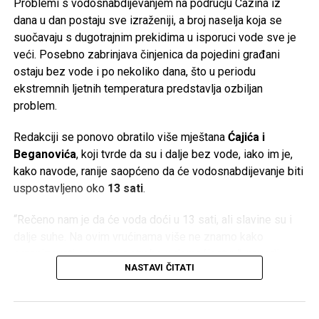
Problemi s vodosnabdijevanjem na području Cazina iz
dana u dan postaju sve izraženiji, a broj naselja koja se
suočavaju s dugotrajnim prekidima u isporuci vode sve je
veći. Posebno zabrinjava činjenica da pojedini građani
ostaju bez vode i po nekoliko dana, što u periodu
ekstremnih ljetnih temperatura predstavlja ozbiljan
problem.
Redakciji se ponovo obratilo više mještana
Ćajića i
Beganovića
, koji tvrde da su i dalje bez vode, iako im je,
kako navode, ranije saopćeno da će vodosnabdijevanje biti
uspostavljeno oko
13 sati
.
“Rečeno nam je da će voda doći u 13 sati, ali slavine su i
dalje suhe. Na ovim vrućinama više ne znamo kako
organizovati osnovne potrebe u domaćinstvu”, navodi
NASTAVI ČITATI
jedan od mještana.
Temperature koje ovih dana prelaze
40 stepeni Celzijusa