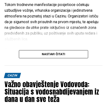
Tokom trodnevne manifestacije posjetioce očekuju
uzbudljive vožnje, vrhunska organizacija i jedinstvena
atmosfera na poznatoj stazi u Cazinu. Organizatori ističu
da je sigurnost svih prisutnih na prvom mjestu, te apeluju
na gledaoce da utrke prate isključivo iz označenih zona
predviđenih za publiku, uz poštivanje svih uputa redara i
službenih lica.
Posebnu pažnju ove godine privlači i velika nagradna igra
NASTAVI ČITATI
kompanije
Hifa Petrol
, koja je pripremila vrijedne nagrade
za posjetioce. Najsretniji učesnici imat će priliku osvojiti
čak
dva Porsche Macana
, dok je ukupno pripremljeno
više od
2.800 nagrada
.
CAZIN
Važno obavještenje Vodovoda:
Očekuje se dolazak hiljada gledalaca iz Bosne i
Hercegovine, Hrvatske, Slovenije, Srbije, Crne Gore i drugih
Situacija s vodosnabdijevanjem iz
evropskih zemalja, što će Cazin i ove godine učiniti
dana u dan sve teža
regionalnim centrom automobilizma.