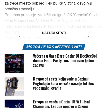
za treće mjesto pobijedili ekipu RK Slatina, osvojivši
brončanu medalju.
Posebno priznanje zaslužili su igrači RK “Cepelin” Cazin,
Faris Hepić i Leon Vidović Popek, koji su izabrani u
najbolju petorku turnira. Njihov talent, trud i rad na terenu su
bili važan dio uspjeha našeg kluba na ovom takmičenju
NASTAVI ČITATI
Ovim putem, RK “Cepelin” Cazin čestita svim igračima,
trenerima i roditeljima na izvanrednom uspjehu na
MOŽDA ĆE VAS INTERESOVATI
međunarodnom turniru u Virovitici.
Njihov trud i predanost su primjer kako se marljivošću i
Večeras u Oaza Bare Cazin: DJ DeeDeeBoii
donosi Foam Party i nezaboravnu ljetnu
talentom mogu postići odlični rezultati.
zabavu
Posebne zahvale upućujemo trenerima i roditeljima
dječaka iz HandballAcademy Škola Rukometa
Raspored restrikcija vode u Cazinu:
“Srednjoškolac” Novi Grad koji su bili dio tima i u velikoj
Pogledajte kada će vaše naselje biti bez
mjeri doprinijeli ovom rezultatu. Nadamo se da će u
vodosnabdijevanja
budućnosti biti više ovakvih saradnji i druženja među
klubovima, što i jeste jedan od ciljeva svakog sportskog
Evropa se vraća u Cazin: UEFA Futsal
kolektiva da razvija prijateljstva i pozitivne vrijednosti.
Champions League ponovo u Cazinu