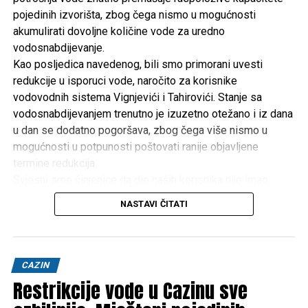
pojedinih izvorišta, zbog čega nismo u mogućnosti
akumulirati dovoljne količine vode za uredno
vodosnabdijevanje.
Kao posljedica navedenog, bili smo primorani uvesti
redukcije u isporuci vode, naročito za korisnike
vodovodnih sistema Vignjevići i Tahirovići. Stanje sa
vodosnabdijevanjem trenutno je izuzetno otežano i iz dana
u dan se dodatno pogoršava, zbog čega više nismo u
mogućnosti u potpunosti poštovati ranije objavljene
termine redukcija.
Svjesni smo činjenice da dio naših korisnika nije imao
uredno vodosnabdijevanje već nekoliko dana. Ulažemo
NASTAVI ČITATI
maksimalne napore kako bismo svim korisnicima osigurali
barem minimalne količine vode za piće i osnovne životne
potrebe.
Zbog toga upućujemo apel svim korisnicima da vodu
CAZIN
koriste savjesno, odgovorno i racionalno. U ovim
Restrikcije vode u Cazinu sve
vanrednim okolnostima neophodno je obustaviti svaku