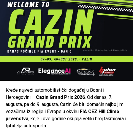
Tweet
Share
Mail
POVEZANE TEME:
CAZIN
CEPELIN
RUKOMET
RUKOMETNI KLUB CEPELIN
UP NEXT
U protekla 24 sata u Cazinu zabilježene dvije policijske
intervencije
DON'T MISS
Stanislav u džamiji u Cazinu prešao na islam, uzeo ime
Emir
Kreće najveći automobilistički događaj u Bosni i
Hercegovini –
Cazin Grand Prix 2026
. Od danas, 7.
augusta, pa do 9. augusta, Cazin će biti domaćin najboljim
vozačima iz regije i Evrope u okviru
FIA CEZ Hill Climb
prvenstva
, koje i ove godine okuplja veliki broj takmičara i
ljubitelja autosporta.