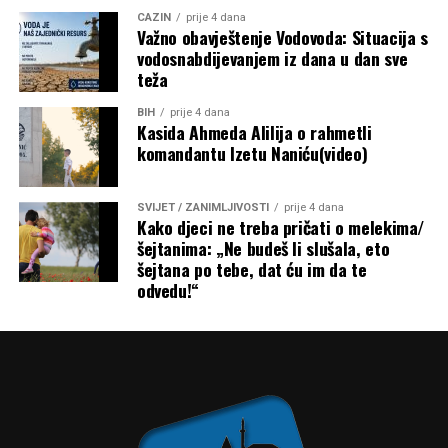
CAZIN
prije 4 dana
Važno obavještenje Vodovoda: Situacija s
vodosnabdijevanjem iz dana u dan sve
teža
BIH
prije 4 dana
Kasida Ahmeda Alilija o rahmetli
komandantu Izetu Naniću(video)
SVIJET / ZANIMLJIVOSTI
prije 4 dana
Kako djeci ne treba pričati o melekima/
šejtanima: „Ne budeš li slušala, eto
šejtana po tebe, dat ću im da te
odvedu!“