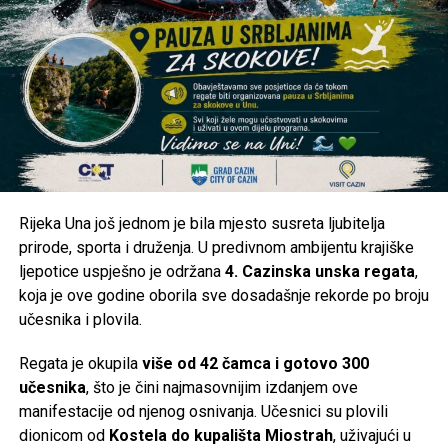
restrikcija, očekivanom trajanju prekida i planovima za
stabilizaciju sistema, kako bi se građani mogli na vrijeme
organizovati.
Kakva je situacija kod vas?
Da li je voda stigla u vaše naselje ili ste i dalje bez
vodosnabdijevanja? Pišite nam u komentarima iz kojeg ste
naselja i kakva je trenutna situacija kod vas. Vaše
Rijeka Una još jednom je bila mjesto susreta ljubitelja
informacije mogu pomoći i drugim građanima da steknu
prirode, sporta i druženja. U predivnom ambijentu krajiške
jasniju sliku o stanju na području Cazina.
ljepotice uspješno je održana
4. Cazinska unska regata
,
koja je ove godine oborila sve dosadašnje rekorde po broju
Post
Share
Share
učesnika i plovila.
Tweet
Share
Regata je okupila
više od 42 čamca i gotovo 300
učesnika
, što je čini najmasovnijim izdanjem ove
Mail
manifestacije od njenog osnivanja. Učesnici su plovili
dionicom od
Kostela do kupališta Miostrah
, uživajući u