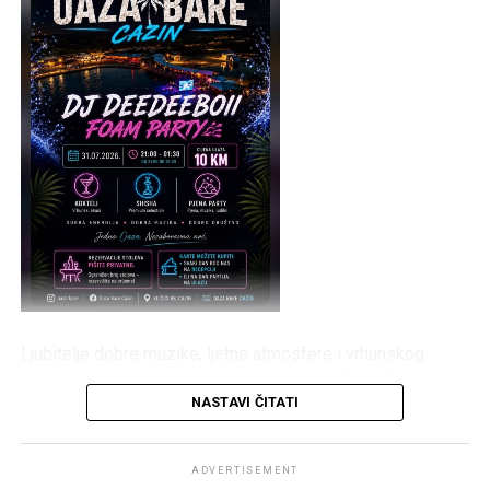
Ljubitelje dobre muzike, ljetne atmosfere i vrhunskog
provoda večeras očekuje pravi spektakl u
Oaza Bare
NASTAVI ČITATI
Cazin
. Posjetioce će zabavljati
DJ DeeDeeBoii
, a
centralni događaj večeri bit će atraktivni
Foam Party
, koji
obećava mnogo zabave, plesa i osvježenja.
ADVERTISEMENT