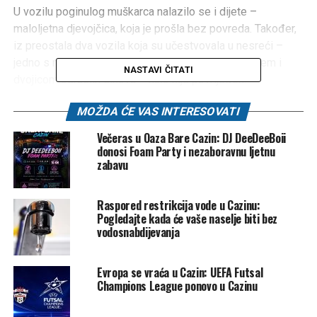
U vozilu poginulog muškarca nalazilo se i dijete –
maloljetna djevojčica, koja je prošla bez povreda. Također,
iz preostala dva vozila koja su učestvovala u nesreći –
jedno s mladom porodicom i dijetetom, drugo s ocem i
NASTAVI ČITATI
dvojicom odraslih sinova – niko nije povrijeđen.
Reporter
Jutarnjeg lista
razgovarao je s njima na mjestu
MOŽDA ĆE VAS INTERESOVATI
događaja, neposredno nakon što su svoja svjedočanstva
Večeras u Oaza Bare Cazin: DJ DeeDeeBoii
ispričali policiji.
donosi Foam Party i nezaboravnu ljetnu
zabavu
Svi iz Cazina, ali to nisu znali do
nesreće
Raspored restrikcija vode u Cazinu:
Pogledajte kada će vaše naselje biti bez
vodosnabdijevanja
Tokom razgovora saznali smo gotovo nevverovatnu stvar
– svi vozači i putnici u tri vozila koja su se kretala prema
istoku bili su iz Cazina, mjesta na sjeverozapadu BiH. Iako
Evropa se vraća u Cazin: UEFA Futsal
su se vozili u koloni – Golf i Audi s ljubljanskim tablicama,
Champions League ponovo u Cazinu
te Audi s austrijskim tablicama – to nisu znali sve dok nisu