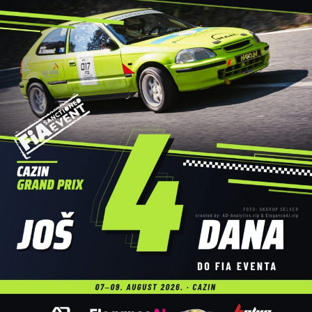
Posebna pažnja posvećena je sigurnosti svih učesnika. Za
bezbjednost na vodi tokom cijele trase bila je zadužena
Gorska služba spašavanja – Stanica Cazin
, čiji su
pripadnici profesionalno pratili događaj i osigurali da
regata protekne bez poteškoća.
Dodatnu atrakciju ovogodišnjoj manifestaciji dali su brojni
sadržaji uz rijeku, među kojima su posebnu pažnju privukli
atraktivni skokovi u vodu, koji su izazvali oduševljenje
publike i upotpunili cjelodnevni program.
Veliki broj učesnika, odlična atmosfera i pozitivna energija
još jednom su pokazali da
Cazinska unska regata
ima
veliki potencijal da u narednim godinama preraste u jedan
od najznačajnijih turističko-sportskih događaja u Bosni i
Hercegovini.
Organizatori su na kraju zahvalili svim učesnicima,
partnerima, volonterima, službama sigurnosti i