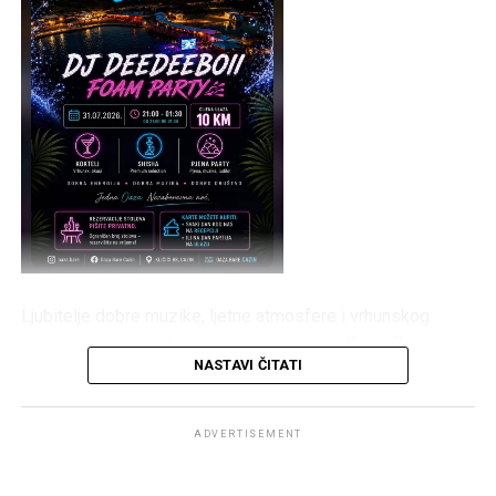
Ljubitelje dobre muzike, ljetne atmosfere i vrhunskog
provoda večeras očekuje pravi spektakl u
Oaza Bare
NASTAVI ČITATI
Cazin
. Posjetioce će zabavljati
DJ DeeDeeBoii
, a
centralni događaj večeri bit će atraktivni
Foam Party
, koji
obećava mnogo zabave, plesa i osvježenja.
ADVERTISEMENT
Program počinje u
21:00 sat
, a zabava će trajati sve do