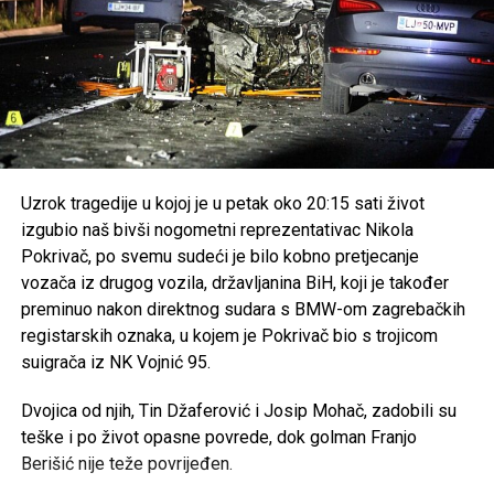
Uzrok tragedije u kojoj je u petak oko 20:15 sati život
izgubio naš bivši nogometni reprezentativac Nikola
Pokrivač, po svemu sudeći je bilo kobno pretjecanje
vozača iz drugog vozila, državljanina BiH, koji je također
preminuo nakon direktnog sudara s BMW-om zagrebačkih
registarskih oznaka, u kojem je Pokrivač bio s trojicom
suigrača iz NK Vojnić 95.
Dvojica od njih, Tin Džaferović i Josip Mohač, zadobili su
teške i po život opasne povrede, dok golman Franjo
Berišić nije teže povrijeđen.