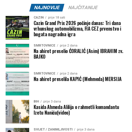
Lokacija:
Oaza Bare Cazin
NAJNOVIJE
NAJČITANIJE
🎟 Ulaz:
10 KM
CAZIN
prije 18 sati
Cazin Grand Prix 2026 počinje danas: Tri dana
Jedna Oaza. Nezaboravna noć.
vrhunskog automobilizma, FIA CEZ prvenstvo i
bogata nagradna igra
SMRTOVNICE
prije 2 dana
Na ahiret preselio ĆORALIĆ (Asim) IBRAHIM zv.
Post
Share
Share
BAJKO
Tweet
Share
SMRTOVNICE
prije 2 dana
Na ahiret preselila KAPIĆ (Mehmeda) MERSIJA
Mail
BIH
prije 3 dana
Kasida Ahmeda Alilija o rahmetli komandantu
Izetu Naniću(video)
SVIJET / ZANIMLJIVOSTI
prije 3 dana