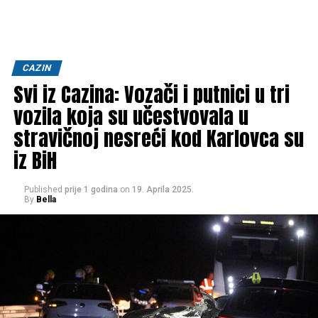
CAZIN
Svi iz Cazina: Vozači i putnici u tri
vozila koja su učestvovala u
stravičnoj nesreći kod Karlovca su
iz BiH
Published
prije 1 godina
on
19. Aprila 2025.
By
Bella