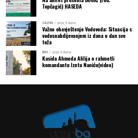
Topčagić) HASEDA
CAZIN
prije 3 dana
Važno obavještenje Vodovoda: Situacija s
vodosnabdijevanjem iz dana u dan sve
teža
BIH
prije 3 dana
Kasida Ahmeda Alilija o rahmetli
komandantu Izetu Naniću(video)