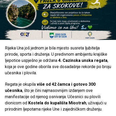
stabilizaciju sistema, kako bi se građani mogli na vrijeme
organizovati.
Kakva je situacija kod vas?
Da li je voda stigla u vaše naselje ili ste i dalje bez
vodosnabdijevanja? Pišite nam u komentarima iz kojeg ste
naselja i kakva je trenutna situacija kod vas. Vaše
Rijeka Una još jednom je bila mjesto susreta ljubitelja
informacije mogu pomoći i drugim građanima da steknu
prirode, sporta i druženja. U predivnom ambijentu krajiške
jasniju sliku o stanju na području Cazina.
ljepotice uspješno je održana
4. Cazinska unska regata
,
koja je ove godine oborila sve dosadašnje rekorde po broju
Post
Share
Share
učesnika i plovila.
Tweet
Share
Regata je okupila
više od 42 čamca i gotovo 300
učesnika
, što je čini najmasovnijim izdanjem ove
Mail
manifestacije od njenog osnivanja. Učesnici su plovili
dionicom od
Kostela do kupališta Miostrah
, uživajući u
prirodnim ljepotama rijeke Une i zajedničkom druženju.