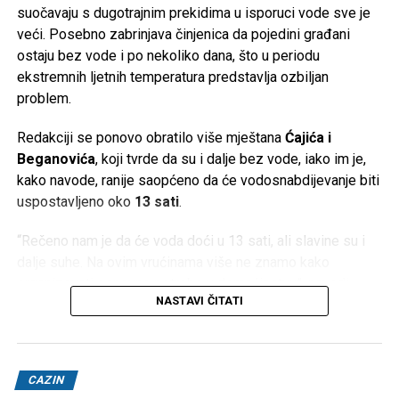
suočavaju s dugotrajnim prekidima u isporuci vode sve je
veći. Posebno zabrinjava činjenica da pojedini građani
ostaju bez vode i po nekoliko dana, što u periodu
ekstremnih ljetnih temperatura predstavlja ozbiljan
problem.
Redakciji se ponovo obratilo više mještana
Ćajića i
Beganovića
, koji tvrde da su i dalje bez vode, iako im je,
kako navode, ranije saopćeno da će vodosnabdijevanje biti
uspostavljeno oko
13 sati
.
“Rečeno nam je da će voda doći u 13 sati, ali slavine su i
dalje suhe. Na ovim vrućinama više ne znamo kako
organizovati osnovne potrebe u domaćinstvu”, navodi
NASTAVI ČITATI
jedan od mještana.
Temperature koje ovih dana prelaze
40 stepeni Celzijusa
dodatno otežavaju situaciju. Nedostatak vode ne utiče
CAZIN
samo na piće i pripremu hrane, već i na održavanje higijene,