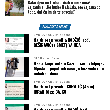
Kako djeci ne treba pričati o melekima/
šejtanima: „Ne budeš li slušala, eto šejtana po
tebe, dat ću im da te odvedu!“
NAJČITANIJE
SMRTOVNICE
prije 4 dana
Na ahiret preselila HODŽIĆ (rođ.
BEŠIRAVIĆ) (ISMET) VAHIDA
CAZIN
prije 5 dana
Restrikcije vode u Cazinu sve ozbiljnije:
Mještani pojedinih naselja bez vode i po
nekoliko dana
SMRTOVNICE
prije 2 dana
Na ahiret preselio ĆORALIĆ (Asim)
IBRAHIM zv. BAJKO
SMRTOVNICE
prije 4 dana
Na ahiret preselila ĐOGIĆ (rođ.