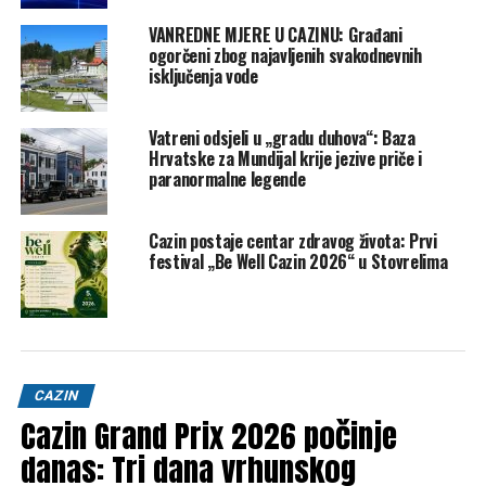
izašli iz svojih vozila nakon nesreće i uspostavili kontakt.
VANREDNE MJERE U CAZINU: Građani
ogorčeni zbog najavljenih svakodnevnih
isključenja vode
Vatreni odsjeli u „gradu duhova“: Baza
Hrvatske za Mundijal krije jezive priče i
paranormalne legende
Cazin postaje centar zdravog života: Prvi
festival „Be Well Cazin 2026“ u Stovrelima
Foto: Kristina Stedul Fabac/PIXSELL
Mjesto nesreće u kojoj je poginuo Nikola Pokrivač
Iza te kolone kretalo se i četvrto vozilo – Seat austrijskih
oznaka kojim je upravljala supruga poginulog vozača iz
CAZIN
Audija, a s njom su bila i njihova preostala dva djeteta. Nije
Cazin Grand Prix 2026 počinje
učestvovala u nesreći, uspjela je na vrijeme zaustaviti
danas: Tri dana vrhunskog
vozilo, ali su ona i djeca svjedočili strašnom prizoru