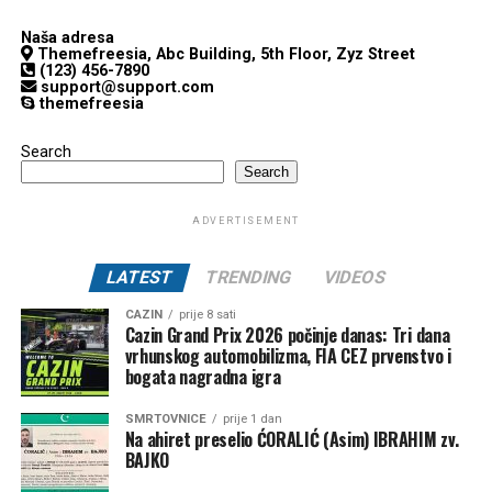
Naša adresa
Themefreesia, Abc Building, 5th Floor, Zyz Street
(123) 456-7890
support@support.com
themefreesia
Search
Search
ADVERTISEMENT
LATEST
TRENDING
VIDEOS
CAZIN
prije 8 sati
Cazin Grand Prix 2026 počinje danas: Tri dana
vrhunskog automobilizma, FIA CEZ prvenstvo i
bogata nagradna igra
SMRTOVNICE
prije 1 dan
Na ahiret preselio ĆORALIĆ (Asim) IBRAHIM zv.
BAJKO