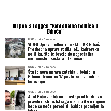
All posts tagged "Kantonalna bolnica u
Bihaću"
USK
prije 7 mjeseci
VIDEO Upravni odbor i direktor KB Bihać:
Prethodna uprava vodila lošu kadrovsku
politiku, što je dovelo do nedostatka
medicinskih sestara i tehničara
USK
prije 7 mjeseci
Šta je nova uprava zatekla u bolnici u
Bihaću, trenutno 17 posto zaposlenih na
bolovanju
USK
prije 8 mjeseci
Anel Bećirspahić ne odustaje od borbe za
pravdu i istinu: Istraga o smrti Azre i njene
bebe se neće provoditi, babica promijenila
iskaz