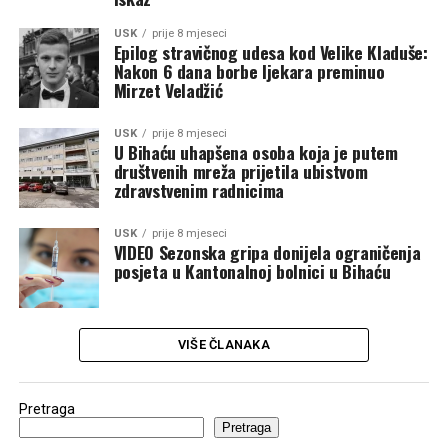
USK
prije 8 mjeseci
Epilog stravičnog udesa kod Velike Kladuše:
Nakon 6 dana borbe ljekara preminuo
Mirzet Veladžić
USK
prije 8 mjeseci
U Bihaću uhapšena osoba koja je putem
društvenih mreža prijetila ubistvom
zdravstvenim radnicima
USK
prije 8 mjeseci
VIDEO Sezonska gripa donijela ograničenja
posjeta u Kantonalnoj bolnici u Bihaću
VIŠE ČLANAKA
Pretraga
Pretraga