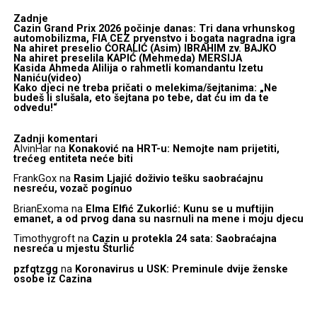
Zadnje
Cazin Grand Prix 2026 počinje danas: Tri dana vrhunskog
automobilizma, FIA CEZ prvenstvo i bogata nagradna igra
Na ahiret preselio ĆORALIĆ (Asim) IBRAHIM zv. BAJKO
Na ahiret preselila KAPIĆ (Mehmeda) MERSIJA
Kasida Ahmeda Alilija o rahmetli komandantu Izetu
Naniću(video)
Kako djeci ne treba pričati o melekima/šejtanima: „Ne
budeš li slušala, eto šejtana po tebe, dat ću im da te
odvedu!“
Zadnji komentari
AlvinHar
na
Konaković na HRT-u: Nemojte nam prijetiti,
trećeg entiteta neće biti
FrankGox
na
Rasim Ljajić doživio tešku saobraćajnu
nesreću, vozač poginuo
BrianExoma
na
Elma Elfić Zukorlić: Kunu se u muftijin
emanet, a od prvog dana su nasrnuli na mene i moju djecu
Timothygroft
na
Cazin u protekla 24 sata: Saobraćajna
nesreća u mjestu Šturlić
pzfqtzgg
na
Koronavirus u USK: Preminule dvije ženske
osobe iz Cazina