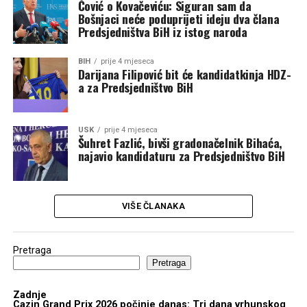
Čović o Kovačeviću: Siguran sam da
Bošnjaci neće poduprijeti ideju dva člana
Predsjedništva BiH iz istog naroda
BIH
prije 4 mjeseca
Darijana Filipović bit će kandidatkinja HDZ-
a za Predsjedništvo BiH
USK
prije 4 mjeseca
Šuhret Fazlić, bivši gradonačelnik Bihaća,
najavio kandidaturu za Predsjedništvo BiH
VIŠE ČLANAKA
Pretraga
Pretraga
Zadnje
Cazin Grand Prix 2026 počinje danas: Tri dana vrhunskog