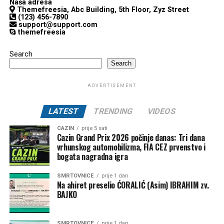
Naša adresa
Themefreesia, Abc Building, 5th Floor, Zyz Street
(123) 456-7890
support@support.com
themefreesia
Search
Search
ADVERTISEMENT
LATEST
TRENDING
VIDEOS
CAZIN
prije 5 sati
Cazin Grand Prix 2026 počinje danas: Tri dana
vrhunskog automobilizma, FIA CEZ prvenstvo i
bogata nagradna igra
SMRTOVNICE
prije 1 dan
Na ahiret preselio ĆORALIĆ (Asim) IBRAHIM zv.
BAJKO
SMRTOVNICE
prije 1 dan