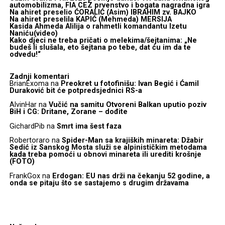
automobilizma, FIA CEZ prvenstvo i bogata nagradna igra
Na ahiret preselio ĆORALIĆ (Asim) IBRAHIM zv. BAJKO
Na ahiret preselila KAPIĆ (Mehmeda) MERSIJA
Kasida Ahmeda Alilija o rahmetli komandantu Izetu
Naniću(video)
Kako djeci ne treba pričati o melekima/šejtanima: „Ne
budeš li slušala, eto šejtana po tebe, dat ću im da te
odvedu!“
Zadnji komentari
BrianExoma
na
Preokret u fotofinišu: Ivan Begić i Ćamil
Duraković bit će potpredsjednici RS-a
AlvinHar
na
Vučić na samitu Otvoreni Balkan uputio poziv
BiH i CG: Dritane, Zorane – dođite
GichardPib
na
Smrt ima šest faza
Robertoraro
na
Spider-Man sa krajiških minareta: Džabir
Sedić iz Sanskog Mosta služi se alpinističkim metodama
kada treba pomoći u obnovi minareta ili urediti krošnje
(FOTO)
FrankGox
na
Erdogan: EU nas drži na čekanju 52 godine, a
onda se pitaju što se sastajemo s drugim državama