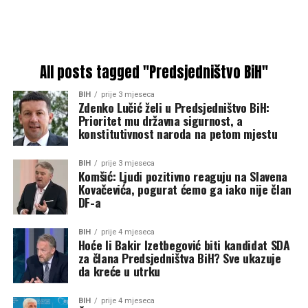
All posts tagged "Predsjedništvo BiH"
BIH
prije 3 mjeseca
Zdenko Lučić želi u Predsjedništvo BiH:
Prioritet mu državna sigurnost, a
konstitutivnost naroda na petom mjestu
BIH
prije 3 mjeseca
Komšić: Ljudi pozitivno reaguju na Slavena
Kovačevića, pogurat ćemo ga iako nije član
DF-a
BIH
prije 4 mjeseca
Hoće li Bakir Izetbegović biti kandidat SDA
za člana Predsjedništva BiH? Sve ukazuje
da kreće u utrku
BIH
prije 4 mjeseca