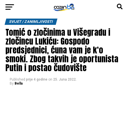
SVIJET / ZANIMLJIVOSTI
Tomić o zločinima u Višegradu i
zločincu Lukiću: Gospodo
predsjednici, ćuna vam je k‘o
smoki. Zbog takvih je oportunista
Putin i postao čudovište
Published
prije 4 godine
on
25. Juna 2022.
By
Bella