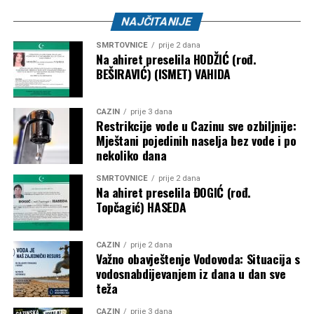
Svjetske zdravstvene organizacije (WHO), UNESCO-a i
Vijeća za ljudska prava UN-a.
NAJČITANIJE
SMRTOVNICE
prije 2 dana
Ukoliko Infantino ipak odluči ostati u svijetu sporta, već u
Na ahiret preselila HODŽIĆ (rođ.
martu 2027. godine očekuju ga izbori za četvrti mandat na
BEŠIRAVIĆ) (ISMET) VAHIDA
čelu FIFA-e. U tom slučaju vodio bi organizaciju Svjetskog
prvenstva za žene u Brazilu 2027. godine, kao i
CAZIN
prije 3 dana
historijskog Mundijala 2030., koji će biti održan na tri
Restrikcije vode u Cazinu sve ozbiljnije:
kontinenta i u šest država.
Mještani pojedinih naselja bez vode i po
nekoliko dana
Post
Share
Share
SMRTOVNICE
prije 2 dana
Na ahiret preselila ĐOGIĆ (rođ.
Tweet
Share
Topčagić) HASEDA
Mail
CAZIN
prije 2 dana
Važno obavještenje Vodovoda: Situacija s
vodosnabdijevanjem iz dana u dan sve
teža
CAZIN
prije 3 dana