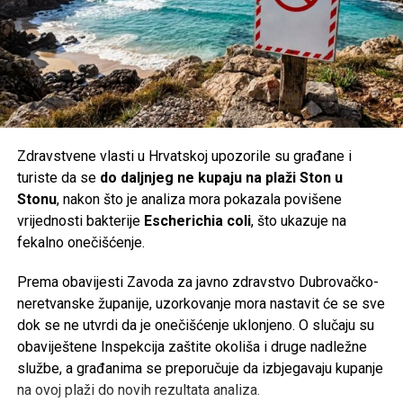
nepovoljne kursne razlike,
odluku ključnog kupca da prekine saradnju.
Najveći povjerioci, među kojima su
Deutsche Bank
i
investicioni fondovi
RBC BlueBay, Blantyre
i
Whitebox
,
više ne vjeruju da je moguće spasiti cijeli koncern. Njihov
plan je izdvajanje poslovanja s baterijama za domaćinstvo i
Zdravstvene vlasti u Hrvatskoj upozorile su građane i
formiranje nove vlasničke strukture za taj segment.
turiste da se
do daljnjeg ne kupaju na plaži Ston u
Stonu
, nakon što je analiza mora pokazala povišene
Više od stoljeća tradicije
vrijednosti bakterije
Escherichia coli
, što ukazuje na
fekalno onečišćenje.
Korijeni Varte sežu u
1887. godinu
, a naziv kompanije
nastao je od njemačkog izraza
Vertrieb, Aufladung,
Prema obavijesti Zavoda za javno zdravstvo Dubrovačko-
Reparatur transportabler Akkumulatoren
(prodaja, punjenje
neretvanske županije, uzorkovanje mora nastavit će se sve
i popravka prenosnih akumulatora). Njene baterije koristio
dok se ne utvrdi da je onečišćenje uklonjeno. O slučaju su
je čak i poznati istraživač
Fridtjof Nansen
tokom polarnih
obaviještene Inspekcija zaštite okoliša i druge nadležne
ekspedicija.
službe, a građanima se preporučuje da izbjegavaju kupanje
na ovoj plaži do novih rezultata analiza.
Međutim, historija kompanije ima i tamnu stranu. Početkom