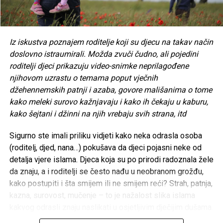
Na čitanju presude u Haagu u publici je bila i jedna od
Lukićevih žrtava, Bakira Hasečić iz Kosova Polja kod
Višegrada, mlada žena, supruga i majka dviju djevojčica,
koju je Lukić silovao. U trenutku kad je objavljeno da će
Iz iskustva poznajem roditelje koji su djecu na takav način
smrada sve do smrti zaključati, ona je ustala i kazala mu
doslovno istraumirali. Možda zvuči čudno, ali pojedini
dvije rečenice koje mu se očito dugo spremala kazati.
roditelji djeci prikazuju video-snimke neprilagođene
Jedino što je nesretnica imala da mu se osveti za
njihovom uzrastu o temama poput vječnih
poniženje i sramotu koju joj je nanio. “Đe si sad, jebaču”,
džehennemskih patnji i azaba, govore mališanima o tome
dobacila je svome krvniku podrugljivo. “Ćuna ti je k'o
kako meleki surovo kažnjavaju i kako ih čekaju u kaburu,
Smoki.”
kako šejtani i džinni na njih vrebaju svih strana, itd
Nije možda umjesno uspoređivati ugledne državnike i
Sigurno ste imali priliku vidjeti kako neka odrasla osoba
omiljene narodne vođe s ratnim zločincima, ali baš me
(roditelj, djed, nana…) pokušava da djeci pojasni neke od
briga. Ne bi mi bilo prvi put da sam neumjesan. Dakle, kad
detalja vjere islama. Djeca koja su po prirodi radoznala žele
slušam naše državnike i vođe, koji se inače trude djelovati
da znaju, a i roditelji se često nađu u neobranom grožđu,
odlučno i moćno, koji se oholo prse i lupaju čvrge slabijima,
kako postupiti i šta smijem ili ne smijem reći? Strah, patnja,
kako su u strahu od ruskog diktatora došli ovolicni, mići,
kazna, surovost, mučenje – to je nažalost slika islama
mići, rekao bih im od riječi do riječi isto što je onomad u
kakvog odrasli znaju naslikati u osjetljivim dječijim dušama.
Haagu rekla nezaboravna gospođa Hasečić.
Iz iskustva poznajem roditelje koji su djecu na takav način