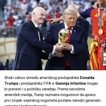
Međutim, za takav razvoj potrebna su velika finansijska
fabrike u Njemačkoj. To bi bilo dodatno smanjenje uz već
sredstva. Prema procjenama povjerilaca, Varti su već sada
ranije najavljeni plan prema kojem bi do
2030. godine
potrebne desetine miliona eura kako bi nastavila redovno
trebalo biti ugašeno još
50.000 radnih mjesta
u okviru
poslovanje, uz dodatna višemilionska ulaganja koja će biti
grupacije.
neophodna u narednim godinama.
Planovi uprave naišli su na snažan otpor sindikata i
Post
Share
Share
radničkog vijeća, ali i vlasti savezne pokrajine
Donja
Saska
, koja posjeduje oko
20 posto udjela
u
Tweet
Share
Volkswagenu i ima značajan utjecaj u nadzornom odboru
kompanije. Prema njemačkim medijima, odbor je u početnoj
Mail
fazi odbio dio predloženih mjera.
Volkswagen je ranije potvrdio da će do kraja decenije u
Njemačkoj biti ugašeno
50.000 radnih mjesta
, od čega će
Bliski odnos između američkog predsjednika
Donalda
35.000
biti u matičnom brendu Volkswagen, dok će
Trumpa
i predsjednika FIFA-e
Giannija Infantina
mogao
ostatak biti raspoređen na kompanije unutar grupacije,
bi prerasti i u političku saradnju. Prema navodima
uključujući
Audi
i
Porsche
. Do sada je više od
37.000
američkih medija, Trump razmatra mogućnost da upravo
zaposlenih
već prihvatilo programe dobrovoljnog odlaska
prvi čovjek svjetskog nogometa postane naredni generalni
iz kompanije.