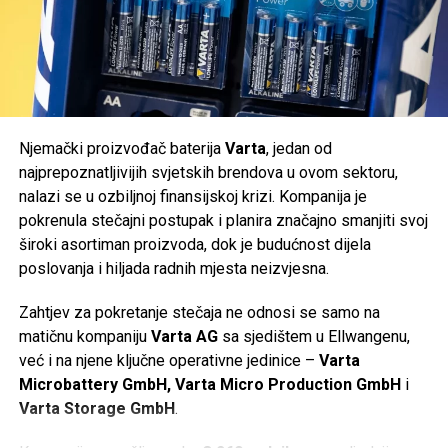
(Prenosimo s portala
Jutarnjeg lista
)
Mail
Post
Share
Share
Tweet
Share
Njemački proizvođač baterija
Varta
, jedan od
Mail
najprepoznatljivijih svjetskih brendova u ovom sektoru,
nalazi se u ozbiljnoj finansijskoj krizi. Kompanija je
POVEZANE TEME:
ANTE TOMIĆ
RATNI ZLOČINCI
pokrenula stečajni postupak i planira značajno smanjiti svoj
široki asortiman proizvoda, dok je budućnost dijela
UP NEXT
Zelenski poslao poruku građanima: Vratit ćemo sve
poslovanja i hiljada radnih mjesta neizvjesna.
gradove, bit će opet pod kontrolom Ukrajine
Zahtjev za pokretanje stečaja ne odnosi se samo na
DON'T MISS
Napad u kafiću u Oslu tretira se kao “čin islamskog
matičnu kompaniju
Varta AG
sa sjedištem u Ellwangenu,
terorizma”
već i na njene ključne operativne jedinice –
Varta
Microbattery GmbH, Varta Micro Production GmbH
i
Varta Storage GmbH
.