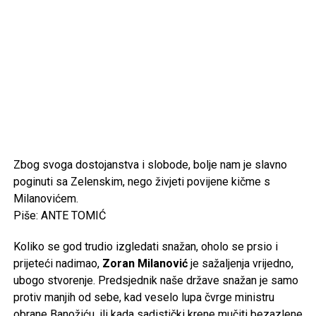
Zbog svoga dostojanstva i slobode, bolje nam je slavno
poginuti sa Zelenskim, nego živjeti povijene kičme s
Milanovićem.
Piše: ANTE TOMIĆ
Koliko se god trudio izgledati snažan, oholo se prsio i
prijeteći nadimao,
Zoran Milanović
je sažaljenja vrijedno,
ubogo stvorenje. Predsjednik naše države snažan je samo
protiv manjih od sebe, kad veselo lupa čvrge ministru
obrane Banožiću, ili kada sadistički krene mučiti bezazlene