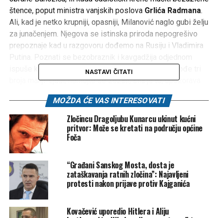
štence, poput ministra vanjskih poslova
Grlića Radmana
.
Ali, kad je netko krupniji, opasniji, Milanović naglo gubi želju
za junačenjem. Njegova se istinska priroda nepogrešivo
prepoznaje kad u razgovoru dođemo na Rusiju i Vladimira
Putina. Poznati se bezobraznik i kavgadžija odjednom
ispuše kao probušeni luftić. Svađalica u trenutku dođe tri
NASTAVI ČITATI
broja manji. Ljudi, nemojte se zezati, sila je to, upozorava
on razumno. Veći su, bježimo, dere se Milanović
MOŽDA ĆE VAS INTERESOVATI
prestravljeno.
Zločincu Dragoljubu Kunarcu ukinut kućni
I nije jedini. Naprotiv, mišljenje da se Rusima ne treba
pritvor: Može se kretati na području općine
Foča
suprotstavljati jer ih je mnogo više i mnogo su bolje
naoružani, razmjerno je često. S Milanovićem ga dijeli još
jedan hrvatski predsjednik. I Stipe Mesić je prije nekoliko
“Građani Sanskog Mosta, dosta je
dana okupljenima u Ivancu strpljivo rastumačio kako su
zataškavanja ratnih zločina”: Najavljeni
protesti nakon prijave protiv Kajganića
prava država koje imaju atomsku bombu iznad prava
država bez atomske bombe. Kako države bez atomske
bombe moraju poslušno činiti sve što im države s
Kovačević uporedio Hitlera i Aliju