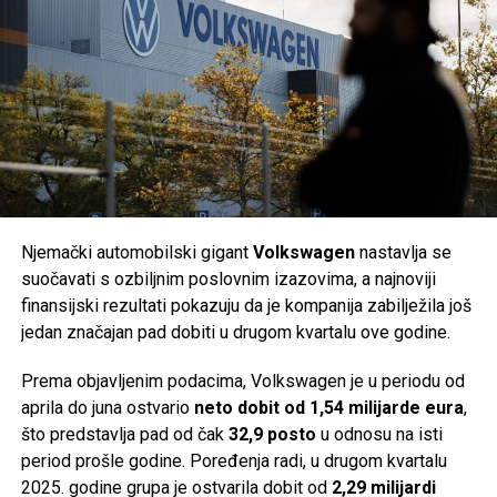
sistema praćenja kakvoće mora u Evropi. Tokom cijele
na berzu, u trenutku kada je eksplodirala potražnja za litij-
kupališne sezone redovno se uzorkuje more na stotinama
jonskim baterijama za bežične slušalice, pametne satove i
plaža, a rezultati se objavljuju odmah po završetku analiza
drugu elektroniku.
kako bi građani i turisti imali pravovremene informacije.
Godine 2019. Varta je ponovo preuzela i proizvodnju
Građanima i turistima savjetuje se da prije odlaska na
baterija za domaćinstvo. Prihodi su u svega nekoliko
kupanje prate službene obavijesti lokalnih zavoda za javno
godina gotovo učetverostručeni, ali je širenje finansirano
zdravstvo, posebno nakon obilnih kiša, kada postoji veća
velikim zaduživanjem i milijunskim investicijama,
mogućnost privremenog mikrobiološkog onečišćenja mora.
uključujući razvoj baterija za električne automobile.
Njemački automobilski gigant
Volkswagen
nastavlja se
Post
Share
Share
Problemi su postali vidljivi već 2022. godine. Kompanija je
suočavati s ozbiljnim poslovnim izazovima, a najnoviji
postala previše zavisna od Applea, dok su inflacija,
finansijski rezultati pokazuju da je kompanija zabilježila još
Tweet
Share
usporavanje svjetske ekonomije, slabija potražnja za
jedan značajan pad dobiti u drugom kvartalu ove godine.
potrošačkom elektronikom, jaka konkurencija iz Azije i
Mail
Prema objavljenim podacima, Volkswagen je u periodu od
poremećaji u lancima snabdijevanja dodatno pogoršali
aprila do juna ostvario
neto dobit od 1,54 milijarde eura
,
poslovanje.
što predstavlja pad od čak
32,9 posto
u odnosu na isti
Istovremeno, Vartine baterije za električna vozila nisu
period prošle godine. Poređenja radi, u drugom kvartalu
ostvarile očekivani tržišni uspjeh. Njihov jedini poznati
2025. godine grupa je ostvarila dobit od
2,29 milijardi