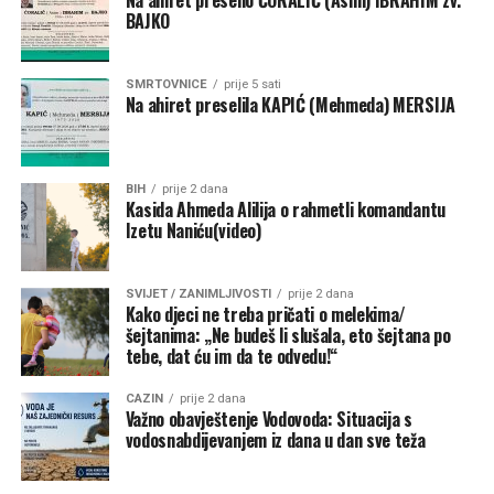
ovu funkciju.
BAJKO
“Ujedinjene nacije okupljaju 193 države članice, dok FIFA
ima više od 200 nacionalnih saveza. Gianni je pokazao da
SMRTOVNICE
prije 5 sati
Na ahiret preselila KAPIĆ (Mehmeda) MERSIJA
zna upravljati tako velikim sistemom”, izjavio je Zampolli.
Kontroverze i budućnost u FIFA-i
BIH
prije 2 dana
Kasida Ahmeda Alilija o rahmetli komandantu
Uprkos podršci iz Bijele kuće, Infantino je posljednjih
Izetu Naniću(video)
mjeseci bio izložen kritikama nakon kontroverznog
poništavanja crvenog kartona američkom reprezentativcu
Folarinu Balogunu tokom Svjetskog prvenstva. Trump je
SVIJET / ZANIMLJIVOSTI
prije 2 dana
Kako djeci ne treba pričati o melekima/
kasnije potvrdio da je lično razgovarao s Infantinom i tražio
šejtanima: „Ne budeš li slušala, eto šejtana po
reviziju odluke.
tebe, dat ću im da te odvedu!“
Zanimljivo je da Trump ovu ideju promoviše u trenutku kada
CAZIN
prije 2 dana
Važno obavještenje Vodovoda: Situacija s
njegova administracija ima zategnute odnose s
vodosnabdijevanjem iz dana u dan sve teža
Ujedinjenim nacijama. Od povratka u Bijelu kuću, SAD je
smanjio finansijska izdvajanja za UN te se povukao iz