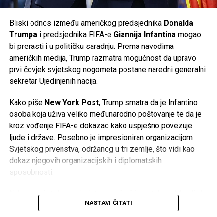
Volkswagen je ranije potvrdio da će do kraja decenije u
Njemačkoj biti ugašeno
50.000 radnih mjesta
, od čega će
Bliski odnos između američkog predsjednika
Donalda
35.000
biti u matičnom brendu Volkswagen, dok će
Trumpa
i predsjednika FIFA-e
Giannija Infantina
mogao
ostatak biti raspoređen na kompanije unutar grupacije,
bi prerasti i u političku saradnju. Prema navodima
uključujući
Audi
i
Porsche
. Do sada je više od
37.000
američkih medija, Trump razmatra mogućnost da upravo
zaposlenih
već prihvatilo programe dobrovoljnog odlaska
prvi čovjek svjetskog nogometa postane naredni generalni
iz kompanije.
sekretar Ujedinjenih nacija.
Najnoviji poslovni rezultati potvrđuju da se najveći
Kako piše
New York Post
, Trump smatra da je Infantino
evropski proizvođač automobila nalazi pred jednim od
osoba koja uživa veliko međunarodno poštovanje te da je
najvećih izazova u svojoj historiji, dok će naredni mjeseci
kroz vođenje FIFA-e dokazao kako uspješno povezuje
biti ključni za budući smjer razvoja kompanije.
ljude i države. Posebno je impresioniran organizacijom
Svjetskog prvenstva, održanog u tri zemlje, što vidi kao
Post
Share
Share
dokaz njegovih organizacijskih i diplomatskih
sposobnosti.
Tweet
Share
Njihovo prijateljstvo dodatno je učvršćeno tokom Mundijala,
Mail
NASTAVI ČITATI
gdje je Trump bio uključen u brojne aktivnosti vezane za
turnir. Infantino mu je u decembru uručio i prvu FIFA-inu