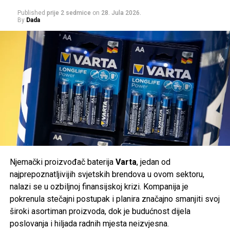
nakon ovakvih događaja mogući.
Za N-um.com piše:
Nedim Botić
Published
prije 2 sedmice
on
28. Jula 2026.
By
Dada
Post
Share
Share
akos.ba
Tweet
Share
Post
Share
Share
Mail
Tweet
Share
Mail
Njemački proizvođač baterija
Varta
, jedan od
najprepoznatljivijih svjetskih brendova u ovom sektoru,
nalazi se u ozbiljnoj finansijskoj krizi. Kompanija je
pokrenula stečajni postupak i planira značajno smanjiti svoj
široki asortiman proizvoda, dok je budućnost dijela
poslovanja i hiljada radnih mjesta neizvjesna.