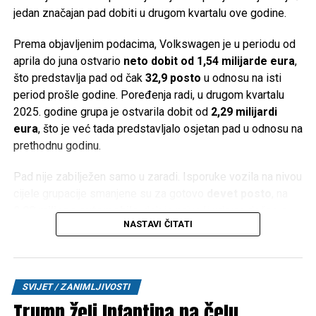
Tweet
Share
usporavanje svjetske ekonomije, slabija potražnja za
jedan značajan pad dobiti u drugom kvartalu ove godine.
potrošačkom elektronikom, jaka konkurencija iz Azije i
Mail
Prema objavljenim podacima, Volkswagen je u periodu od
poremećaji u lancima snabdijevanja dodatno pogoršali
aprila do juna ostvario
neto dobit od 1,54 milijarde eura
,
poslovanje.
što predstavlja pad od čak
32,9 posto
u odnosu na isti
Istovremeno, Vartine baterije za električna vozila nisu
period prošle godine. Poređenja radi, u drugom kvartalu
ostvarile očekivani tržišni uspjeh. Njihov jedini poznati
2025. godine grupa je ostvarila dobit od
2,29 milijardi
kupac bio je
Porsche
, a proizvod je ostao ograničen na
eura
, što je već tada predstavljalo osjetan pad u odnosu na
manji segment hibridnih automobila.
prethodnu godinu.
Ima li Varta budućnost?
Pad nije zabilježen samo u zaradi. Isporuke vozila na nivou
cijele grupacije smanjene su za gotovo
devet posto
, na
Kako su dugovi rasli, kompanija je uvela skraćeno radno
2,08 miliona automobila
, dok je najveći udarac došao s
vrijeme i ukinula stotine radnih mjesta. Predstavnici
NASTAVI ČITATI
kineskog tržišta. Prodaja u Kini pala je za više od
jedne
zaposlenih i dioničara za stanje uglavnom krive loše
trećine
, na svega
424.300 vozila
, iako su rezultati na
poslovne odluke menadžmenta.
ostalim tržištima bili nešto povoljniji.
SVIJET / ZANIMLJIVOSTI
Predsjednik Nadzornog odbora Michael Tojner priznao je
Izvršni direktor Volkswagena
Oliver Blume
istakao je da
Trump želi Infantina na čelu
da je kompanija postavila previsoke ciljeve i previše
su na poslovanje kompanije negativno utjecali rastuće