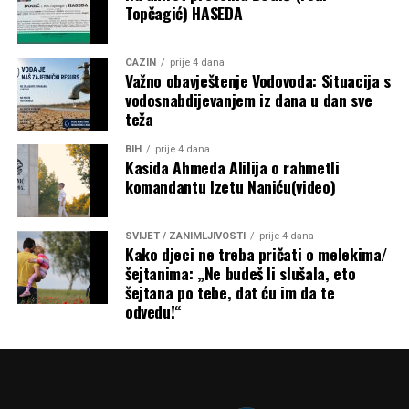
Topčagić) HASEDA
Mail
CAZIN
prije 4 dana
Važno obavještenje Vodovoda: Situacija s
vodosnabdijevanjem iz dana u dan sve
teža
BIH
prije 4 dana
Kasida Ahmeda Alilija o rahmetli
komandantu Izetu Naniću(video)
SVIJET / ZANIMLJIVOSTI
prije 4 dana
Kako djeci ne treba pričati o melekima/
šejtanima: „Ne budeš li slušala, eto
šejtana po tebe, dat ću im da te
odvedu!“