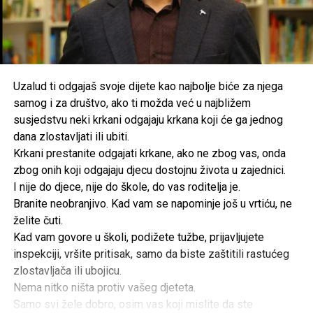
Uzalud ti odgajaš svoje dijete kao najbolje biće za njega
samog i za društvo, ako ti možda već u najbližem
susjedstvu neki krkani odgajaju krkana koji će ga jednog
dana zlostavljati ili ubiti.
Krkani prestanite odgajati krkane, ako ne zbog vas, onda
zbog onih koji odgajaju djecu dostojnu života u zajednici.
I nije do djece, nije do škole, do vas roditelja je.
Branite neobranjivo. Kad vam se napominje još u vrtiću, ne
želite čuti.
Kad vam govore u školi, podižete tužbe, prijavljujete
inspekciji, vršite pritisak, samo da biste zaštitili rastućeg
zlostavljača ili ubojicu.
Nema nitko ništa protiv vašeg djeteta.
Samo svi žele dobro, osim vas koji mislite da ste