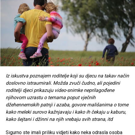
spojio vjeru, obrazovanje i liderstvo u korist čovjeka
Iz iskustva poznajem roditelje koji su djecu na takav način
doslovno istraumirali. Možda zvuči čudno, ali pojedini
roditelji djeci prikazuju video-snimke neprilagođene
njihovom uzrastu o temama poput vječnih
džehennemskih patnji i azaba, govore mališanima o tome
kako meleki surovo kažnjavaju i kako ih čekaju u kaburu,
kako šejtani i džinni na njih vrebaju svih strana, itd
Sigurno ste imali priliku vidjeti kako neka odrasla osoba