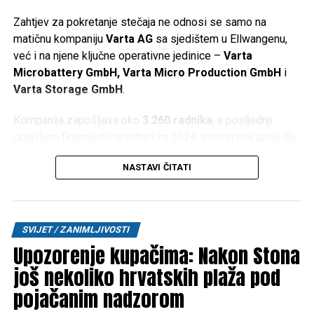
Zahtjev za pokretanje stečaja ne odnosi se samo na
matičnu kompaniju
Varta AG
sa sjedištem u Ellwangenu,
već i na njene ključne operativne jedinice –
Varta
Microbattery GmbH, Varta Micro Production GmbH
i
Varta Storage GmbH
.
Kompanija zapošljava oko
3.260 radnika
, a posljednji
objavljeni finansijski rezultati za 2024. godinu pokazuju da
je ostvarila prihod veći od
790 miliona eura
, ali i gubitak
NASTAVI ČITATI
od oko
64,5 miliona eura
.
Gubitak Applea i zatvaranje fabrike
SVIJET / ZANIMLJIVOSTI
Jedan od najvećih udaraca za Vartu bio je gubitak
Upozorenje kupačima: Nakon Stona
kompanije
Apple
kao ključnog kupca. Fabrika u bavarskom
Nördlingenu
, u kojoj radi oko
350 zaposlenih
, trebala bi
još nekoliko hrvatskih plaža pod
biti zatvorena ove jeseni. Do novembra će se tamo još
pojačanim nadzorom
proizvoditi dugmaste baterije za Appleove bežične