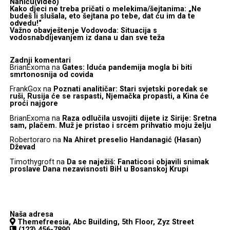
Naniću(video)
Kako djeci ne treba pričati o melekima/šejtanima: „Ne
budeš li slušala, eto šejtana po tebe, dat ću im da te
odvedu!“
Važno obavještenje Vodovoda: Situacija s
vodosnabdijevanjem iz dana u dan sve teža
Zadnji komentari
BrianExoma
na
Gates: Iduća pandemija mogla bi biti
smrtonosnija od covida
FrankGox
na
Poznati analitičar: Stari svjetski poredak se
ruši, Rusija će se raspasti, Njemačka propasti, a Kina će
proći najgore
BrianExoma
na
Raza odlučila usvojiti dijete iz Sirije: Sretna
sam, plačem. Muž je pristao i srcem prihvatio moju želju
Robertoraro
na
Na Ahiret preselio Handanagić (Hasan)
Dževad
Timothygroft
na
Da se naježiš: Fanaticosi objavili snimak
proslave Dana nezavisnosti BiH u Bosanskoj Krupi
Naša adresa
Themefreesia, Abc Building, 5th Floor, Zyz Street
(123) 456-7890