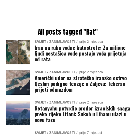
All posts tagged "Rat"
SVIJET / ZANIMLJIVOSTI
prije 2 mjeseca
Iran na rubu vodne katastrofe: Za milione
ljudi nestašica vode postaje veća prijetnja
od rata
SVIJET / ZANIMLJIVOSTI
prije 2 mjeseca
Američki udar na strateško iransko ostrvo
Qeshm podigao tenzije u Zaljevu: Teheran
prijeti odmazdom
SVIJET / ZANIMLJIVOSTI
prije 2 mjeseca
Netanyahu potvrdio prodor izraelskih snaga
preko rijeke Litani: Sukob u Libanu ulazi u
novu fazu
SVIJET / ZANIMLJIVOSTI
prije 7 mjeseci