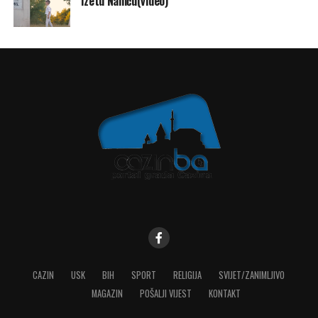
Izetu Naniću(video)
CAZIN
USK
BIH
SPORT
RELIGIJA
SVIJET/ZANIMLJIVO
MAGAZIN
POŠALJI VIJEST
KONTAKT