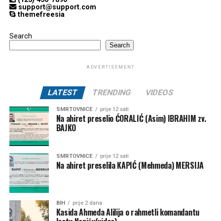
support@support.com
themefreesia
Search
Search
ADVERTISEMENT
LATEST
TRENDING
VIDEOS
SMRTOVNICE
prije 12 sati
Na ahiret preselio ĆORALIĆ (Asim) IBRAHIM zv.
BAJKO
SMRTOVNICE
prije 12 sati
Na ahiret preselila KAPIĆ (Mehmeda) MERSIJA
BIH
prije 2 dana
Kasida Ahmeda Alilija o rahmetli komandantu