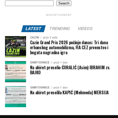
Search
ADVERTISEMENT
LATEST
TRENDING
VIDEOS
CAZIN
prije 2 sata
Cazin Grand Prix 2026 počinje danas: Tri dana
vrhunskog automobilizma, FIA CEZ prvenstvo i
bogata nagradna igra
SMRTOVNICE
prije 1 dan
Na ahiret preselio ĆORALIĆ (Asim) IBRAHIM zv.
BAJKO
SMRTOVNICE
prije 1 dan
Na ahiret preselila KAPIĆ (Mehmeda) MERSIJA