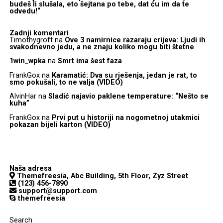
budeš li slušala, eto šejtana po tebe, dat ću im da te
odvedu!“
Zadnji komentari
Timothygroft
na
Ove 3 namirnice razaraju crijeva: Ljudi ih
svakodnevno jedu, a ne znaju koliko mogu biti štetne
1win_wpka
na
Smrt ima šest faza
FrankGox
na
Karamatić: Dva su rješenja, jedan je rat, to
smo pokušali, to ne valja (VIDEO)
AlvinHar
na
Sladić najavio paklene temperature: “Nešto se
kuha”
FrankGox
na
Prvi put u historiji na nogometnoj utakmici
pokazan bijeli karton (VIDEO)
Naša adresa
Themefreesia, Abc Building, 5th Floor, Zyz Street
(123) 456-7890
support@support.com
themefreesia
Search