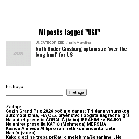
All posts tagged "USA"
UNCATEGORIZED
prije 9 godina
Ruth Bader Ginsburg optimistic ‘over the
long haul’ for US
Pretraga
Pretraga
Zadnje
Cazin Grand Prix 2026 počinje danas: Tri dana vrhunskog
automobilizma, FIA CEZ prvenstvo i bogata nagradna igra
Na ahiret preselio ĆORALIĆ (Asim) IBRAHIM zv. BAJKO
Na ahiret preselila KAPIĆ (Mehmeda) MERSIJA
Kasida Ahmeda Alilija o rahmetli komandantu Izetu
Naniću(video)
Kako djeci ne treba pričati o melekima/šejtanima: „Ne