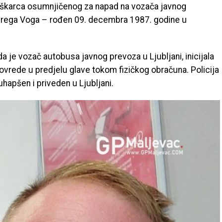
uškarca osumnjičenog za napad na vozača javnog
o Grega Voga – rođen 09. decembra 1987. godine u
a je vozač autobusa javnog prevoza u Ljubljani, inicijala
povrede u predjelu glave tokom fizičkog obračuna. Policija
uhapšen i priveden u Ljubljani.