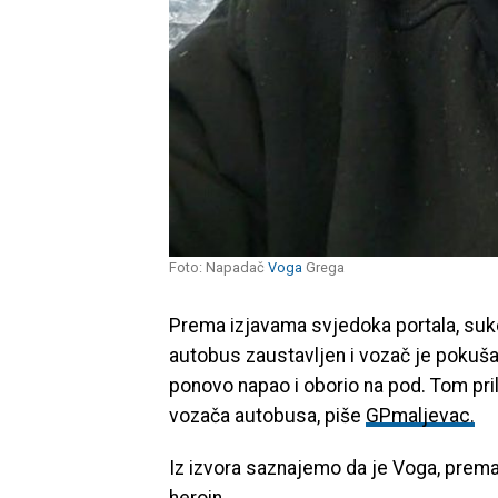
Foto: Napadač
Voga
Grega
Prema izjavama svjedoka portala, suk
autobus zaustavljen i vozač je pokušao 
ponovo napao i oborio na pod. Tom pr
vozača autobusa, piše
GPmaljevac.
Iz izvora saznajemo da je Voga, prema
heroin.