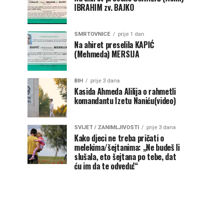
IBRAHIM zv. BAJKO
SMRTOVNICE
prije 1 dan
Na ahiret preselila KAPIĆ
(Mehmeda) MERSIJA
BIH
prije 3 dana
Kasida Ahmeda Alilija o rahmetli
komandantu Izetu Naniću(video)
SVIJET / ZANIMLJIVOSTI
prije 3 dana
Kako djeci ne treba pričati o
melekima/šejtanima: „Ne budeš li
slušala, eto šejtana po tebe, dat
ću im da te odvedu!“