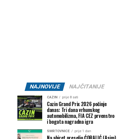
NAJNOVIJE
NAJČITANIJE
CAZIN
prije 8 sati
Cazin Grand Prix 2026 počinje
danas: Tri dana vrhunskog
automobilizma, FIA CEZ prvenstvo
i bogata nagradna igra
SMRTOVNICE
prije 1 dan
Na ahiret preselio ĆORALIĆ (Asim)