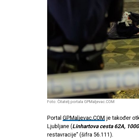
Foto: Čitatelj portala GPMaljevac.COM
Portal
GPMaljevac.COM
je također otk
Ljubljane (
Linhartova cesta 62A, 1000
restavracije” (šifra 56.111).