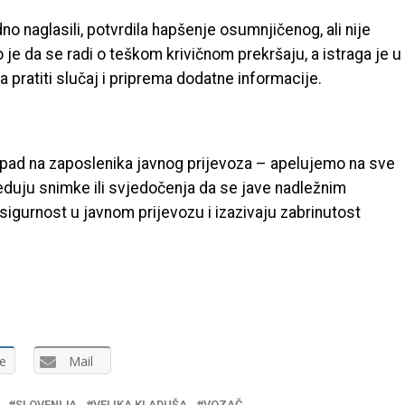
no naglasili, potvrdila hapšenje osumnjičenog, ali nije
 je da se radi o teškom krivičnom prekršaju, a istraga je u
a pratiti slučaj i priprema dodatne informacije.
apad na zaposlenika javnog prijevoza – apelujemo na sve
jeduju snimke ili svjedočenja da se jave nadležnim
sigurnost u javnom prijevozu i izazivaju zabrinutost
e
Mail
SLOVENIJA
VELIKA KLADUŠA
VOZAČ