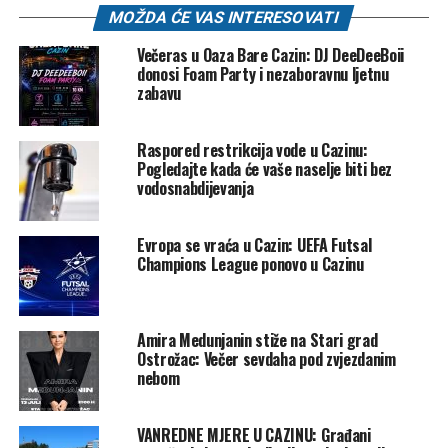
MOŽDA ĆE VAS INTERESOVATI
Koncert je dodatno obogaćen posebnim gostima. Na
Večeras u Oaza Bare Cazin: DJ DeeDeeBoii
scenu je izašao i Dženan Lončarević, koji je zajedno s
donosi Foam Party i nezaboravnu ljetnu
Adijem izveo hit “Vjerujem u nas”. Publika je oduševljeno
zabavu
pratila i izvedbu pjesme “Duga”, koju su za Dženana
napisali poznati autori Amil Lojo i Armin Šaković.
Raspored restrikcija vode u Cazinu:
Pogledajte kada će vaše naselje biti bez
Posebno iznenađenje večeri bio je i nastup jednog od
vodosnabdijevanja
najboljih saksofonista u regiji Igora Geržine, čiji je
prepoznatljivi zvuk dodatno podigao emociju u dvorani.
Evropa se vraća u Cazin: UEFA Futsal
Champions League ponovo u Cazinu
Podsjećamo da će Adi Šoše kraj godine obilježiti i velikim
koncertima u sarajevskom BKC-u, gdje će nastupiti dvije
noći zaredom – 24. i 25. decembra. Za ove koncerte već
Amira Medunjanin stiže na Stari grad
sada vlada izuzetno veliko interesovanje, što potvrđuje da
Ostrožac: Večer sevdaha pod zvjezdanim
je Adi jedan od najperspektivnijih i najslušanijih izvođača
nebom
današnjice.
Publika u Beogradu večeras je još jednom pokazala koliko
VANREDNE MJERE U CAZINU: Građani