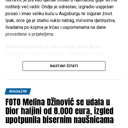
roditelji već radili. Ondje je odrastao, izgradio uspješan
posao i imao veliku kuću u Augsburgu te siguran život.
Ipak, srce ga je stalno vuklo natrag, mirisima djetinjstva,
livadama po kojima je trčao i uspomenama na dane
provedene s prijateljima.
Nakon rata Postinje je, kao i mnoga sela u Bosni i
Hercegovini, gotovo opustjelo. Nekadašnji susjedi,
raseljeni po svijetu, počeli su prodavati kuće i imanja. Tada
NASTAVI ČITATI
je Pero donio životnu odluku: prodao je kuću u Njemačkoj i
sav novac uložio u rodni kraj.
“Kupio sam ono što je nekoć bilo naše, kuće, livade, šume i
MAGAZIN
njive. Gotovo pola sela danas je ponovno u jednim rukama,
FOTO Melina Džinović se udala u
ali s ciljem da ono opet oživi”, priča Pero, pokazujući
prostranstva na kojima je kao dječak čuvao krave.
Dior haljini od 8.000 eura, izgled
upotpunila bisernim naušnicama