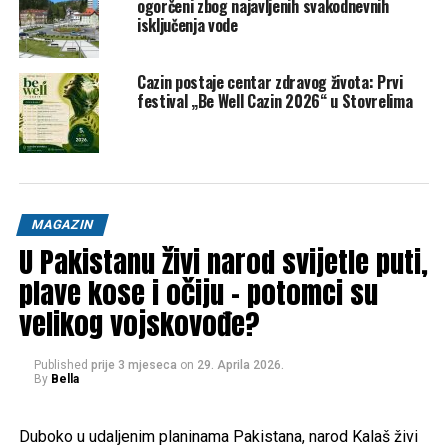
ogorčeni zbog najavljenih svakodnevnih
voli Adijevu muziku, a sudeći po atmosferi i najavljenim
isključenja vode
datumima, vrhunskih muzičkih trenutaka tek slijedi.
Da podsjetimo Cazinjane Adi Šoše dolazi na Trg Alije
Cazin postaje centar zdravog života: Prvi
festival „Be Well Cazin 2026“ u Stovrelima
Izetbegovića, donoseći energiju i glas koji će zagrijati
decembarsku večer i rasplesati sve prisutne. Ovaj
koncert dio je bogatog programa “CaZIMSKE priče” a
održat će se 30.12.2025. godine na Trgu Alije
Izetbegovića.
MAGAZIN
Video pgledajte na linku ispod:
U Pakistanu živi narod svijetle puti,
plave kose i očiju – potomci su
https://video.klix.ba/hls/NOn4sN1m/NOn4sN1m.m3u8
velikog vojskovođe?
Post
Share
Share
Published
prije 3 mjeseca
on
29. Aprila 2026.
Tweet
Share
By
Bella
Mail
Duboko u udaljenim planinama Pakistana, narod Kalaš živi