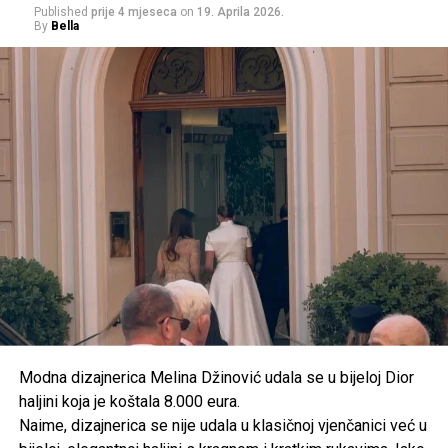
Published
prije 4 mjeseca
on
19. Aprila 2026.
By
Bella
Modna dizajnerica Melina Džinović udala se u bijeloj Dior
haljini koja je koštala 8.000 eura.
Od Postinja želi stvoriti turističko
Naime, dizajnerica se nije udala u klasičnoj vjenčanici već u