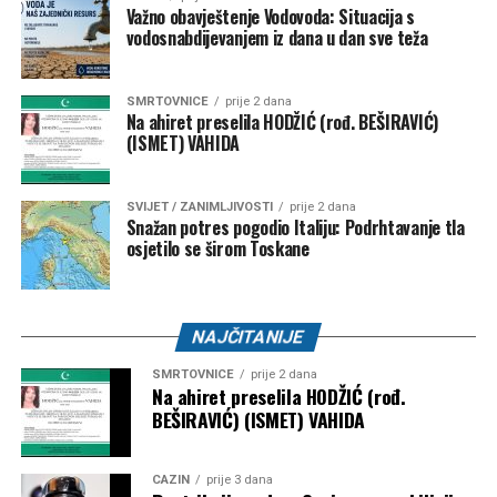
Važno obavještenje Vodovoda: Situacija s
vodosnabdijevanjem iz dana u dan sve teža
SMRTOVNICE
prije 2 dana
Na ahiret preselila HODŽIĆ (rođ. BEŠIRAVIĆ)
(ISMET) VAHIDA
SVIJET / ZANIMLJIVOSTI
prije 2 dana
Snažan potres pogodio Italiju: Podrhtavanje tla
osjetilo se širom Toskane
Njen otac je umro 2014. godine od raka bubrega, za koji
NAJČITANIJE
ljekari vjeruju da je možda povezan s izloženošću azbestu.
SMRTOVNICE
prije 2 dana
Na ahiret preselila HODŽIĆ (rođ.
Iako je preživjela, život s jednim plućnim krilom i dalje joj
BEŠIRAVIĆ) (ISMET) VAHIDA
uzrokuje svakodnevne izazove, jer lako ostaje bez daha,
ne može trčati i bori se s podizanjem teških tereta.
CAZIN
prije 3 dana