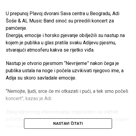
U prepunoj Plavoj dvorani Sava centra u Beogradu, Adi
Šoše & AL Music Band sinoć su priredili koncert za
pamćenje.
Energija, emocije i horsko pjevanje obilježili su nastup na
kojem je publika u glas pratila svaku Adijevu pjesmu,
stvarajući atmosferu kakva se rijetko viđa.
Nastup je otvorio pjesmom “Nevrijeme” nakon čega je
publika ustala na noge i počela uzvikivati njegovo ime, a
Adija su skoro savladale emocije.
“Nemojte, ljudi, srce će mi otkazati i pući, a tek smo počeli
koncert”, kazao je Adi.
Zbog ogromnog interesovanja, organizatori su odmah
potvrdili novi datum (14. mart) kako bi i oni koji nisu uspjeli
NASTAVI ČITATI
doći večeras imali priliku uživati u muzici jednog od
najtraženijih regionalnih izvođača.