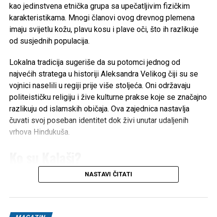
kao jedinstvena etnička grupa sa upečatljivim fizičkim
POVEZANE TEME:
ADI ŠOŠE
CAZIN
KONCERT
karakteristikama. Mnogi članovi ovog drevnog plemena
SAVA CENTAR
imaju svijetlu kožu, plavu kosu i plave oči, što ih razlikuje
UP NEXT
od susjednih populacija.
Da li je veća smrtnost kod osoba koje su vakcinisane
protiv korone? Objavljeni rezultati velikog istraživanja
Lokalna tradicija sugeriše da su potomci jednog od
DON'T MISS
najvećih stratega u historiji Aleksandra Velikog čiji su se
NASA objavila šokantni crni scenarij o sudbini
vojnici naselili u regiji prije više stoljeća. Oni održavaju
čovječanstva: Put do neizbježnog kraja već je započeo
politeističku religiju i žive kulturne prakse koje se značajno
razlikuju od islamskih običaja. Ova zajednica nastavlja
čuvati svoj poseban identitet dok živi unutar udaljenih
vrhova Hindukuša.
Ko su Kalaši?
NASTAVI ČITATI
Kalaši su jedinstvena autohtona etnička manjina koja govori
dardski jezik
, a broji otprilike 3.000 do 7.500 ljudi u
pakistanskom okrugu Chitral. Naseljavajući doline
Bumburet, Rumbur i Birir u Hindukuša, poznati su po svojoj