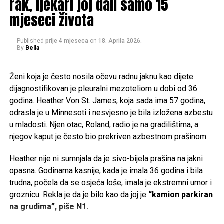
rak, ljekari joj dali samo 15
daje dodatnu dimenziju.
mjeseci života
“Ovdje bih proizvodio vrhunski pjenušac koji bi nosio ime
sela, Postinje”, otkriva Dragan, uvjeren da ovaj kraj ima
Published
prije 4 mjeseca
on
18. Aprila 2026.
By
Bella
puno veći potencijal nego što se danas čini.
Iako sličan model haljine ovog brenda košta oko 4.500
Dok oni planiraju budućnost, njihova djeca već sada rado
Ženi koja je često nosila očevu radnu jaknu kao dijete
eura, haljina koju je dizajnerica odabrala za vjenčanje
dolaze u Postinje na odmor. Upravo u njima vide nastavak
dijagnostifikovan je pleuralni mezoteliom u dobi od 36
rađena je specijalno po njenim mjerama i željama te je
priče i nadu da će se i drugi, raseljeni diljem svijeta, jednog
godina. Heather Von St. James, koja sada ima 57 godina,
cijena ove kreacije dostigla 8.000 eura.
dana vratiti. Ako ne prije, onda barem u mirovin
odrasla je u Minnesoti i nesvjesno je bila izložena azbestu
Svoj skupocjeni vjenčani look upotpunila je s Dior
u mladosti. Njen otac, Roland, radio je na gradilištima, a
sandalama od 1.050 eura i bisernim naušnicama koje su
njegov kaput je često bio prekriven azbestnom prašinom.
koštale nešto manje od 1.000 eura.
Post
Share
Share
Heather nije ni sumnjala da je sivo-bijela prašina na jakni
opasna. Godinama kasnije, kada je imala 36 godina i bila
Tweet
Share
trudna, počela da se osjeća loše, imala je ekstremni umor i
groznicu. Rekla je da je bilo kao da joj je
“kamion parkiran
Mail
na grudima”, piše N1.