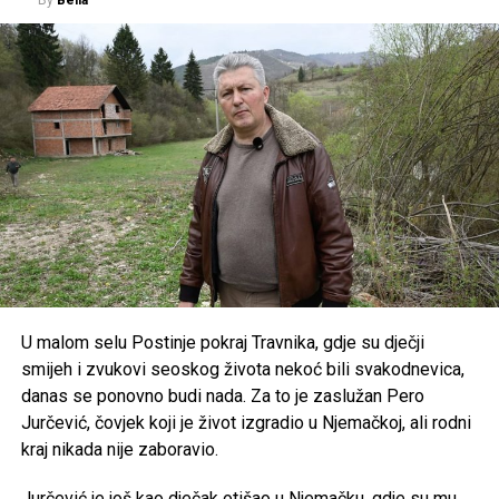
By
Bella
biznismena, a formalna ceremonija vjenčanja je održana u
Monaku. Nakon toga par je jahtom doplovio do Portofina
gdje je u večernjim satima počelo i slavlje koje će trajati tri
dana.
Post
Share
Share
Tweet
Share
Mail
U malom selu Postinje pokraj Travnika, gdje su dječji
smijeh i zvukovi seoskog života nekoć bili svakodnevica,
danas se ponovno budi nada. Za to je zaslužan Pero
Jurčević, čovjek koji je život izgradio u Njemačkoj, ali rodni
kraj nikada nije zaboravio.
Jurčević je još kao dječak otišao u Njemačku, gdje su mu