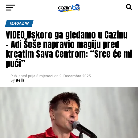
MAGAZIN
VIDEO Uskoro ga gledamo u Cazinu
– Adi Šoše napravio magiju pred
krcatim Sava Centrom: “Srce će mi
pući”
Published
prije 8 mjeseci
on
9. Decembra 2025.
By
Bella