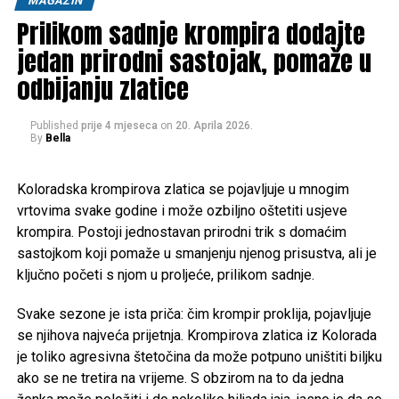
MAGAZIN
izrazitoj animističkoj, politeističkoj kulturi i živopisnoj,
Prilikom sadnje krompira dodajte
šarenoj odjeći, što ih izdvaja od većinskog muslimanskog
jedan prirodni sastojak, pomaže u
stanovništva.
odbijanju zlatice
Ključni aspekti naroda Kalaš:
Published
prije 4 mjeseca
on
20. Aprila 2026.
Kultura i religija:
Kalaši praktikuju drevnu religiju koja
By
Bella
uključuje obožavanje predaka, duhove prirode i žrtve. Oni
održavaju jedinstvenu, često pogrešno shvaćenu kulturu,
Koloradska krompirova zlatica se pojavljuje u mnogim
koja uključuje fokus na koncepte “čistog” i “nečistog”.
vrtovima svake godine i može ozbiljno oštetiti usjeve
krompira. Postoji jednostavan prirodni trik s domaćim
Kulturne prakse:
Kalaši imaju jedinstvenu i živopisnu
sastojkom koji pomaže u smanjenju njenog prisustva, ali je
kulturu u kojoj slave i obožavaju prirodu kroz pjesmu, ples i
ključno početi s njom u proljeće, prilikom sadnje.
žrtve. Žene igraju značajnu ulogu i imaju visok status u
svojoj zajednici.
Svake sezone je ista priča: čim krompir proklija, pojavljuje
se njihova najveća prijetnja. Krompirova zlatica iz Kolorada
Položaj:
Kalaši se nalaze u okrugu Chitral u provinciji
je toliko agresivna štetočina da može potpuno uništiti biljku
Khyber Pakhtunkhwa u Pakistanu, tačnije u tri doline:
ako se ne tretira na vrijeme. S obzirom na to da jedna
Bumburet, Rumbur i Birir.