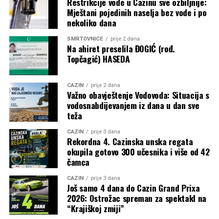
Restrikcije vode u Cazinu sve ozbiljnije:
“Nekad ljudi kažu da bi sve trebalo biti super kada se
Mještani pojedinih naselja bez vode i po
preživi rak”,
rekla je dodavši da postoji mnogo fizičkih
nekoliko dana
stvari koje se dešavaju nakon operacija.
SMRTOVNICE
prije 2 dana
Na ahiret preselila ĐOGIĆ (rođ.
“Lako se zadišem i lako se umorim. Imam smrznuto
Topčagić) HASEDA
rame i ne mogu pravilno otvoriti lijevu ruku. Doktori
rijetko viđaju pacijente koji žive ovoliko dugo nakon
mezotelioma. Kažu da je u mom slučaju rijetkost biti
CAZIN
prije 2 dana
Važno obavještenje Vodovoda: Situacija s
ovdje 20 godina”,
kaže Heather Von St. James.
vodosnabdijevanjem iz dana u dan sve
teža
Dvadeset godina kasnije, još uvijek je živa. Kaže da njen
slučaj daje ljudima nadu da se rak može preživjeti i da nas
CAZIN
prije 3 dana
Rekordna 4. Cazinska unska regata
lijekovi mogu izliječiti.
okupila gotovo 300 učesnika i više od 42
čamca
Post
Share
Share
CAZIN
prije 3 dana
Tweet
Share
Još samo 4 dana do Cazin Grand Prixa
2026: Ostrožac spreman za spektakl na
“Krajiškoj zmiji”
Mail