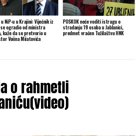
u NiP-u u Krajini: Vijećnik iz
POSKOK neće voditi istragu o
 se ogradio od ministra
stradanju 19 osoba u Jablanici,
, kaže da se pretvorio u
predmet vraćen Tužilaštvu HNK
stor Vojina Mijatovića
ja o rahmetli
aniću(video)