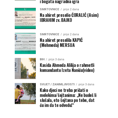
i bogata nagradna igra
SMRTOVNICE
prije 2 dana
Na ahiret preselio ĆORALIĆ (Asim)
IBRAHIM zv. BAJKO
SMRTOVNICE
prije 2 dana
Na ahiret preselila KAPIĆ
(Mehmeda) MERSIJA
BIH
prije 3 dana
Kasida Ahmeda Alilija o rahmetli
komandantu Izetu Naniću(video)
SVIJET / ZANIMLJIVOSTI
prije 3 dana
Kako djeci ne treba pričati o
melekima/šejtanima: „Ne budeš li
slušala, eto šejtana po tebe, dat
ću im da te odvedu!“