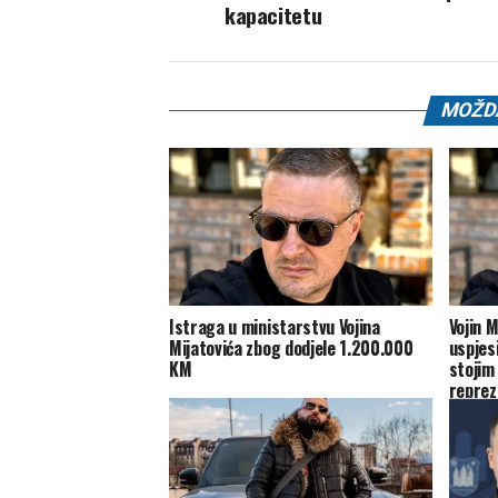
kapacitetu
MOŽDA
Istraga u ministarstvu Vojina
Vojin 
Mijatovića zbog dodjele 1.200.000
uspjes
KM
stojim
reprez