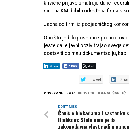
krivične prijave smatraju da je federal
miliona KM dobila određena firma s k
Jedna od firmi iz pobjedničkog konzorc
Ono što je bilo posebno sporno u ovom 
jeste da je javni poziv trajao svega de
dostaviti obimnu dokumentaciju, kao i 
Post
Share
Share
Tweet
Shar
POVEZANE TEME:
POSKOK
SENAD ŠANTIĆ
DON'T MISS
Čović o blokadama i sastanku 
Dodikom: Stalo nam je da
zakonodavna vlast radi u puno