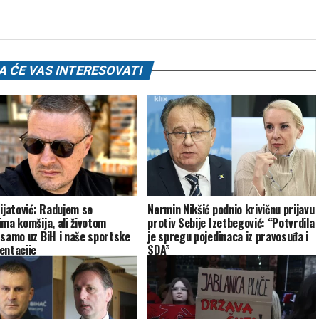
 ĆE VAS INTERESOVATI
Mijatović: Radujem se
Nermin Nikšić podnio krivičnu prijavu
ima komšija, ali životom
protiv Sebije Izetbegović: “Potvrdila
 samo uz BiH i naše sportske
je spregu pojedinaca iz pravosuđa i
entacije
SDA”