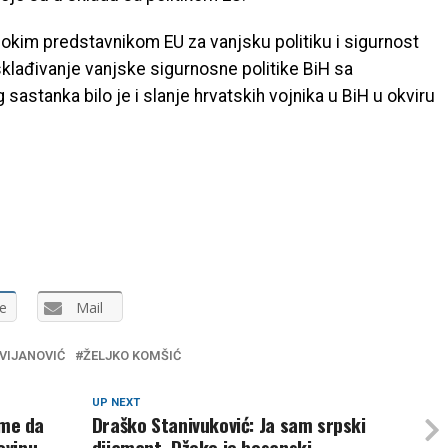
sokim predstavnikom EU za vanjsku politiku i sigurnost
klađivanje vanjske sigurnosne politike BiH sa
astanka bilo je i slanje hrvatskih vojnika u BiH u okviru
e
Mail
VIJANOVIĆ
ŽELJKO KOMŠIĆ
UP NEXT
eme da
Draško Stanivuković: Ja sam srpski
ovinu
dijamant, Džeko je bosanski