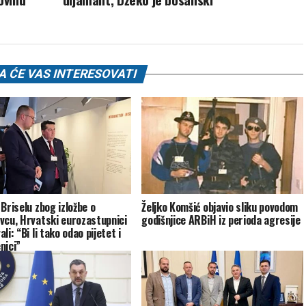
 ĆE VAS INTERESOVATI
 Briselu zbog izložbe o
Željko Komšić objavio sliku povodom
vcu, Hrvatski eurozastupnici
godišnjice ARBiH iz perioda agresije
li: “Bi li tako odao pijetet i
nici”