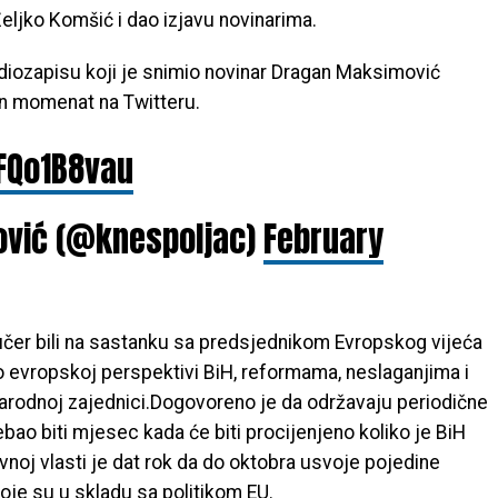
eljko Komšić i dao izjavu novinarima.
iozapisu koji je snimio novinar Dragan Maksimović
čan momenat na Twitteru.
5FQo1B8vau
ović (@knespoljac)
February
jučer bili na sastanku sa predsjednikom Evropskog vijeća
 evropskoj perspektivi BiH, reformama, neslaganjima i
odnoj zajednici.Dogovoreno je da održavaju periodične
bao biti mjesec kada će biti procijenjeno koliko je BiH
noj vlasti je dat rok da do oktobra usvoje pojedine
je su u skladu sa politikom EU.