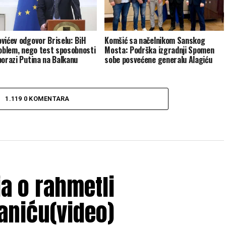
vićev odgovor Briselu: BiH
Komšić sa načelnikom Sanskog
roblem, nego test sposobnosti
Mosta: Podrška izgradnji Spomen
porazi Putina na Balkanu
sobe posvećene generalu Alagiću
1.119 0 KOMENTARA
ja o rahmetli
aniću(video)