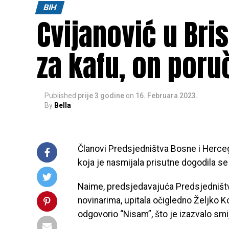
BIH
Cvijanović u Bris
za kafu, on poruč
Published
prije 3 godine
on
16. Februara 2023.
By
Bella
Članovi Predsjedništva Bosne i Hercegov
koja je nasmijala prisutne dogodila se
Naime, predsjedavajuća Predsjedništva
novinarima, upitala očigledno Željko K
odgovorio “Nisam”, što je izazvalo smi