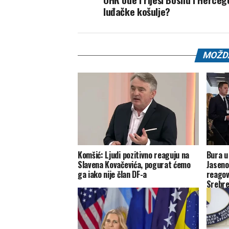
luđačke košulje?
MOŽDA
Komšić: Ljudi pozitivno reaguju na
Bura u
Slavena Kovačevića, pogurat ćemo
Jaseno
ga iako nije član DF-a
reagova
Srebre