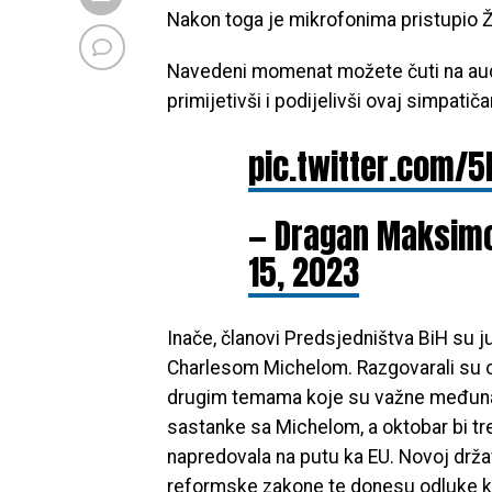
Nakon toga je mikrofonima pristupio Ž
Navedeni momenat možete čuti na aud
primijetivši i podijelivši ovaj simpati
pic.twitter.com/
— Dragan Maksim
15, 2023
Inače, članovi Predsjedništva BiH su 
Charlesom Michelom. Razgovarali su o
drugim temama koje su važne međunar
sastanke sa Michelom, a oktobar bi tre
napredovala na putu ka EU. Novoj držav
reformske zakone te donesu odluke ko