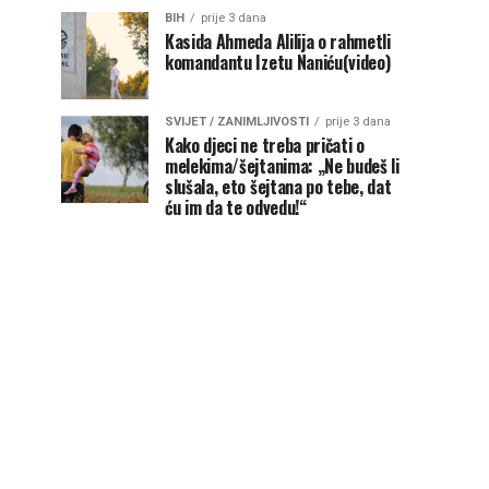
BIH
prije 3 dana
Kasida Ahmeda Alilija o rahmetli
komandantu Izetu Naniću(video)
SVIJET / ZANIMLJIVOSTI
prije 3 dana
Kako djeci ne treba pričati o
melekima/šejtanima: „Ne budeš li
slušala, eto šejtana po tebe, dat
ću im da te odvedu!“