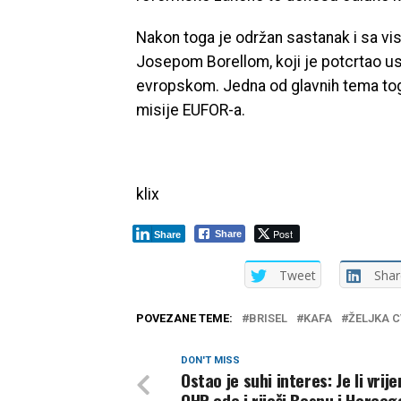
Nakon toga je održan sastanak i sa vi
Josepom Borellom, koji je potcrtao us
evropskom. Jedna od glavnih tema tog s
misije EUFOR-a.
klix
Post
Share
Share
Tweet
Shar
POVEZANE TEME:
BRISEL
KAFA
ŽELJKA C
DON'T MISS
Ostao je suhi interes: Je li vrij
OHR ode i riješi Bosnu i Herceg