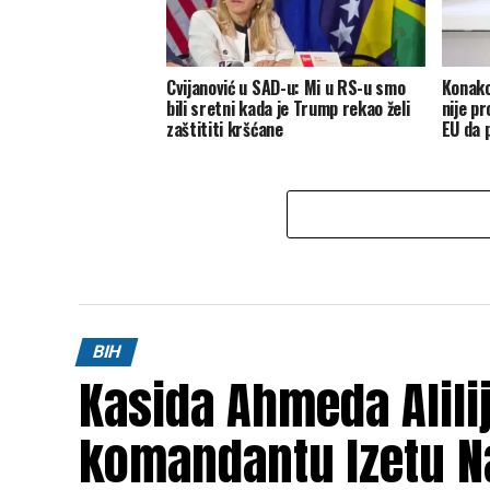
Cvijanović u SAD-u: Mi u RS-u smo
Konako
bili sretni kada je Trump rekao želi
nije p
zaštititi kršćane
EU da 
BIH
Kasida Ahmeda Alili
komandantu Izetu N