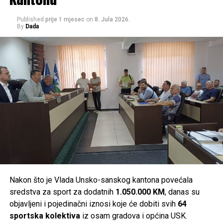
U realizaciji ove akcije ostvarena je saradnja između SIPA-
e, Obavještajno-sigurnosne agencije Bosne i Hercegovine
Published
prije 1 mjesec
on
8. Jula 2026.
By
Dada
(OSA BiH) i Ministarstva unutrašnjih poslova Unsko-
sanskog kantona.
Post
Share
Share
Tweet
Share
Mail
Nakon što je Vlada Unsko-sanskog kantona povećala
sredstva za sport za dodatnih
1.050.000 KM
, danas su
objavljeni i pojedinačni iznosi koje će dobiti svih
64
sportska kolektiva
iz osam gradova i općina USK.