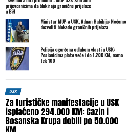
“Sve mora biti prohodno”: MUP USK zabranio
prijevoznicima da blokiraju granične prijelaze
u BiH
Ministar MUP-a USK, Adnan Habibija: Nećemo
dozvoliti blokade graničnih prijelaza
Policija ogorčena odlukom vlasti u USK:
Poslanicima plate veće i do 1.200 KM, nama
tek 100
Post
Share
Share
Tweet
Share
USK
Mail
Za turističke manifestacije u USK
isplaćeno 294.000 KM: Cazin i
POVEZANE TEME:
ADNAN HABIBIJA
DONACIJA
IOM
MUP USK
SUV
Bosanska Krupa dobili po 50.000
UP NEXT
KM
Samir Ikanović napustio NES nakon dvije sedmice i vratio