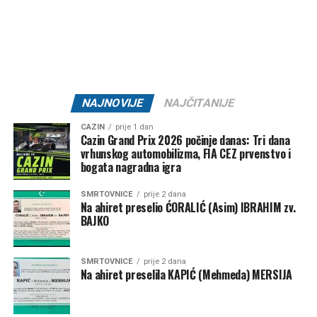
GNK “Bratstvo 1918” –
20.000 KM
ŽNK “Željezničar 2011” –
10.000 KM
KK “Bratstvo” –
7.500 KM
NK “Željezničar 73” –
7.500 KM
NAJNOVIJE
NAJČITANIJE
MNK “Željo” –
5.000 KM
CAZIN
prije 1 dan
Cazin Grand Prix 2026 počinje danas: Tri dana
Klub borilačkih sportova “Serhat” –
1.500 KM
vrhunskog automobilizma, FIA CEZ prvenstvo i
Ključ – 84.000 KM
bogata nagradna igra
SMRTOVNICE
prije 2 dana
NK “Ključ” –
80.000 KM
Na ahiret preselio ĆORALIĆ (Asim) IBRAHIM zv.
BAJKO
Kanu-kajakaški klub “K4” –
2.000 KM
FK “Bajer 99” Velagići –
1.000 KM
SMRTOVNICE
prije 2 dana
Na ahiret preselila KAPIĆ (Mehmeda) MERSIJA
NK “Omladinac” Sanica –
1.000 KM
Bužim – 27.000 KM