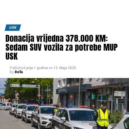
USK
Donacija vrijedna 378.000 KM:
Sedam SUV vozila za potrebe MUP
USK
Published
prije 1 godina
on
12. Maja 2025.
By
Bella