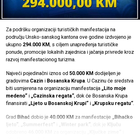
Za podršku organizaciji turističkih manifestacija na
području Unsko-sanskog kantona ove godine izdvojeno je
ukupno
294.000 KM
, s ciljem unapređenja turističke
ponude, promocije lokalnih zajednica i jačanja privrede kroz
razvoj manifestacionog turizma.
Najveći pojedinačni iznos od
50.000 KM
dodijeljen je
gradovima
Cazin
i
Bosanska Krupa
. U Cazinu će sredstva
biti usmjerena na organizaciju manifestacija
„Lito moje
medeno“
i
„Cazinska regata“
, dok će Bosanska Krupa
finansirati
„Ljeto u Bosanskoj Krupi“
i
„Krupsku regatu“
.
Grad
Bihać
dobio je
40.000 KM
za manifestacije
„Bihaćko
ljeto“
,
„Summerfest“
i
„Winter park“
, dok je
Ključu
odobreno
46.000 KM
za organizaciju
„Ključke zime“
i
„Ključke regate“
.