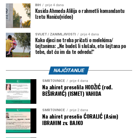
BIH
prije 4 dana
NK “Vitez” –
10.000 KM
Kasida Ahmeda Alilija o rahmetli komandantu
Izetu Naniću(video)
FK “Bratstvo-Veterani” –
5.000 KM
FK “Konjodor” –
3.000 KM
SVIJET / ZANIMLJIVOSTI
prije 4 dana
Kako djeci ne treba pričati o melekima/
FK “Bužim” –
3.000 KM
šejtanima: „Ne budeš li slušala, eto šejtana po
OK “Bužim” –
3.000 KM
tebe, dat ću im da te odvedu!“
Airsoft klub “Otpisani” –
2.000 KM
NAJČITANIJE
ŽOK “Bužim” –
1.000 KM
SMRTOVNICE
prije 4 dana
Bosanski Petrovac – 3.500 KM
Na ahiret preselila HODŽIĆ (rođ.
BEŠIRAVIĆ) (ISMET) VAHIDA
Udruženje košarkaškog sporta “Mladost” –
2.000
KM
SMRTOVNICE
prije 2 dana
Na ahiret preselio ĆORALIĆ (Asim)
Karate klub “Mladost” –
1.500 KM
IBRAHIM zv. BAJKO
Objavljivanjem kompletne liste korisnika javnost je po prvi
put dobila detaljan uvid u raspodjelu dodatnih budžetskih