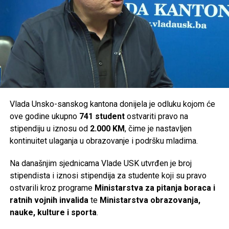
Bosanski Petrovac –
36.000 KM
Ključ –
46.000 KM
Sanski Most –
36.000 KM
Velika Kladuša –
36.000 KM
Ukupno je za podršku turističkim manifestacijama na
području Unsko-sanskog kantona izdvojeno
294.000 KM
.
Vlada Unsko-sanskog kantona donijela je odluku kojom će
ove godine ukupno
741 student
ostvariti pravo na
Post
Share
Share
stipendiju u iznosu od
2.000 KM
, čime je nastavljen
kontinuitet ulaganja u obrazovanje i podršku mladima.
Tweet
Share
Na današnjim sjednicama Vlade USK utvrđen je broj
Mail
stipendista i iznosi stipendija za studente koji su pravo
ostvarili kroz programe
Ministarstva za pitanja boraca i
ratnih vojnih invalida
te
Ministarstva obrazovanja,
nauke, kulture i sporta
.