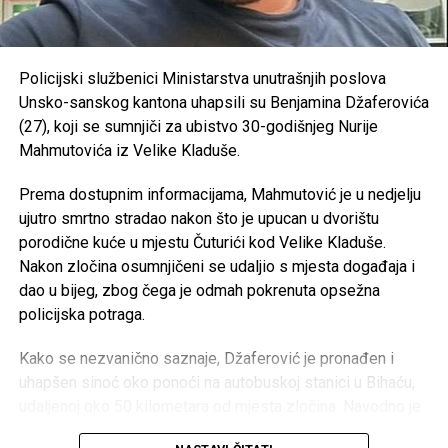
Konjički klub “Potkovica” –
50.000 KM
OVDJE možete vidjeti kolike plate imaju zaposleni u
RK “Sana 7” –
35.000 KM
javnom sektoru
OKK “Sana” –
25.000 KM
Policijski službenici Ministarstva unutrašnjih poslova
https://antikorupcijausk.ba/V2/registar-zaposlenih-u-
Unsko-sanskog kantona uhapsili su Benjamina Džaferovića
SPD “Mulež” –
15.000 KM
javnom-sektoru/
(27), koji se sumnjiči za ubistvo 30-godišnjeg Nurije
SRD “Devet rijeka” –
15.000 KM
Mahmutovića iz Velike Kladuše.
Post
Share
Share
ŠN “Dream Team” –
10.000 KM
Prema dostupnim informacijama, Mahmutović je u nedjelju
Tweet
Share
AK “Sana” –
10.000 KM
ujutro smrtno stradao nakon što je upucan u dvorištu
porodične kuće u mjestu Čuturići kod Velike Kladuše.
Fitness klub “Sana” –
8.000 KM
Mail
Nakon zločina osumnjičeni se udaljio s mjesta događaja i
Judo klub “Sanski Most” –
7.500 KM
dao u bijeg, zbog čega je odmah pokrenuta opsežna
Karate klub “Hurije” –
5.000 KM
policijska potraga.
ŽOK “Sana” –
5.000 KM
Kako se nezvanično saznaje, Džaferović je pronađen i
Ronilački klub “Vir” –
5.000 KM
uhapšen sinoć oko ponoći na autobuskoj stanici u Bihaću,
udaljenoj oko 50 kilometara od mjesta zločina. Navodno je
Judo klub “Sana” –
3.000 KM
čekao autobus kojim je planirao nastaviti bijeg.