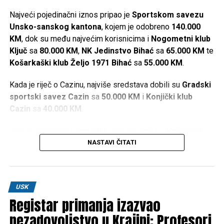
Najveći pojedinačni iznos pripao je
Sportskom savezu
Unsko-sanskog kantona
, kojem je odobreno
140.000
KM
, dok su među najvećim korisnicima i
Nogometni klub
Ključ
sa
80.000 KM
,
NK Jedinstvo Bihać
sa
65.000 KM
te
Košarkaški klub Željo 1971 Bihać
sa
55.000 KM
.
Kada je riječ o Cazinu, najviše sredstava dobili su
Gradski
sportski savez Cazin
sa
50.000 KM
i
Konjički klub
Cazin
sa
40.000 KM
.
Iako je objavljena kompletna lista korisnika i dodijeljenih
iznosa, u dostupnim informacijama nisu navedeni kriteriji
NASTAVI ČITATI
prema kojima je određeno koliko će sredstava dobiti
pojedini sportski kolektiv.
Najveći pojedinačni iznosi
USK
Registar primanja izazvao
nezadovoljstvo u Krajini: Profesori
Sportski savez USK –
140.000 KM