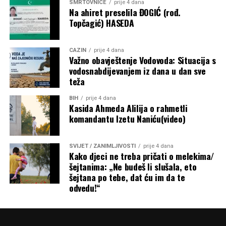
SMRTOVNICE
prije 4 dana
sredstava za sport. Ostaje otvoreno pitanje prema kojim su
Na ahiret preselila ĐOGIĆ (rođ.
Topčagić) HASEDA
kriterijima određeni pojedinačni iznosi, budući da
obrazloženje metodologije raspodjele nije objavljeno.
CAZIN
prije 4 dana
Post
Share
Share
Važno obavještenje Vodovoda: Situacija s
vodosnabdijevanjem iz dana u dan sve
Tweet
Share
teža
BIH
prije 4 dana
Mail
Kasida Ahmeda Alilija o rahmetli
komandantu Izetu Naniću(video)
SVIJET / ZANIMLJIVOSTI
prije 4 dana
Kako djeci ne treba pričati o melekima/
šejtanima: „Ne budeš li slušala, eto
šejtana po tebe, dat ću im da te
odvedu!“