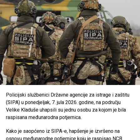
manifestacije gradova i općina u USK kroz program
podrške razvoju turističke ponude.
Usvojena je nova odluka kojom se uređuju uslovi i
kriteriji za ostvarivanje prava na prednost pri
zapošljavanju i zadržavanju na poslu pripadnika
branilačkih kategorija.
Podržan je projekat Osnovne škole “Jezerski” iz
Bosanske Krupe, koji se realizuje u saradnji s
UNDP-om u okviru aktivnosti zelene tranzicije u
Bosni i Hercegovini.
Usvojen je program utroška grant sredstava za
Policijski službenici Državne agencije za istrage i zaštitu
Bihaćko muftijstvo i Ilmijju u ukupnom iznosu od
(SIPA) u ponedjeljak, 7. jula 2026. godine, na području
147.000 KM
.
Velike Kladuše uhapsili su jednu osobu za kojom je bila
Iz Vlade USK poručuju da će i u narednom periodu
raspisana međunarodna potjernica.
nastaviti provoditi mjere usmjerene na unapređenje
obrazovanja, podršku boračkoj populaciji, razvoj
Kako je saopćeno iz SIPA-e, hapšenje je izvršeno na
turizma i poboljšanje kvaliteta života građana
osnovu međunarodne potjernice koju je raspisao NCB