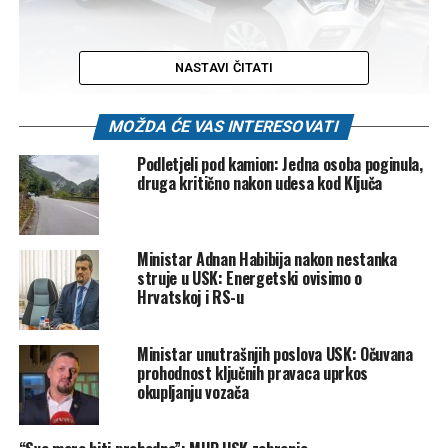
NASTAVI ČITATI
MOŽDA ĆE VAS INTERESOVATI
Donacija je vrijedna 378.000 KM i unaprijediće materijalno-
tehničke kapacitete MUP USK, što će se u konačnici
Podletjeli pod kamion: Jedna osoba poginula,
pozitivno odraziti na rad policije u kontekstu sigurnosnih
druga kritično nakon udesa kod Ključa
izazova, istakli su
Adnan Habibija
, ministar unutrašnjih
poslova i Amel Kozlica direktor Uprave policije.
Nijaz Hušić
, premijer USK naglasio je profesionalnu
Ministar Adnan Habibija nakon nestanka
saradnju USK sa Delegacijom EU i IOM sa kojima
struje u USK: Energetski ovisimo o
Hrvatskoj i RS-u
implementiraju niz projekata, među kojima je i ovaj s ciljem
obezbjeđivanja opreme, izgradnje kapaciteta i stručne
pomoći za uspostavljanje integrisanog sistema upravljanja
Ministar unutrašnjih poslova USK: Očuvana
migracijama i granicom u BiH.
prohodnost ključnih pravaca uprkos
okupljanju vozača