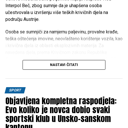
Unsko-sanskog kantona.
Interpol Beč, zbog sumnje da je uhapšena osoba
učestvovala u izvršenju više teških krivičnih djela na
području Austrije.
Post
Share
Share
Osoba se sumnjiči za namjernu paljevinu, provalne krađe,
Tweet
Share
teška oštećenja imovine, neovlašteno korištenje vozila, kao
i krivična djela iz oblasti eksplozivnih materija. Za
Mail
navedena djela, prema Krivičnom zakonu Republike
Austrije, predviđena je maksimalna kazna zatvora do 15
NASTAVI ČITATI
godina.
Na osnovu operativnih saznanja, osumnjičenog su locirali
pripadnici SIPA-inog FAST tima, nakon čega je lišen
SPORT
slobode.
Objavljena kompletna raspodjela:
Nakon završene kriminalističke obrade, uhapšena osoba
Evo koliko je novca dobio svaki
predata je u nadležnost Suda Bosne i Hercegovine radi
sportski klub u Unsko-sanskom
daljnjeg postupanja.
kantonu