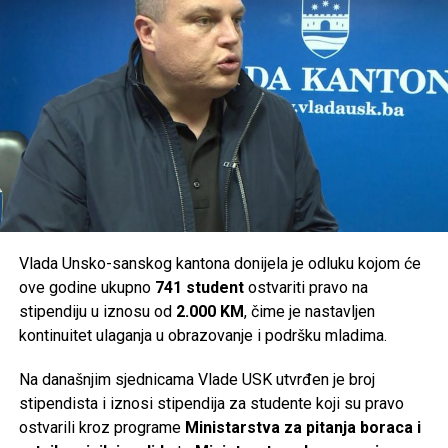
Bosanska Krupa –
50.000 KM
Cazin –
50.000 KM
Bosanski Petrovac –
36.000 KM
Ključ –
46.000 KM
Sanski Most –
36.000 KM
Velika Kladuša –
36.000 KM
Ukupno je za podršku turističkim manifestacijama na
području Unsko-sanskog kantona izdvojeno
294.000 KM
.
Vlada Unsko-sanskog kantona donijela je odluku kojom će
ove godine ukupno
741 student
ostvariti pravo na
Post
Share
Share
stipendiju u iznosu od
2.000 KM
, čime je nastavljen
kontinuitet ulaganja u obrazovanje i podršku mladima.
Tweet
Share
Na današnjim sjednicama Vlade USK utvrđen je broj
Mail
stipendista i iznosi stipendija za studente koji su pravo
ostvarili kroz programe
Ministarstva za pitanja boraca i