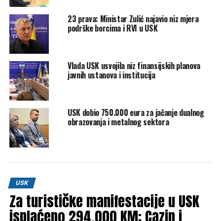
23 prava: Ministar Zulić najavio niz mjera
Dodao je da će Vlada i u narednom periodu pratiti kretanja
podrške borcima i RVI u USK
cijena goriva i izvršenje budžeta, te da su moguće nove
korekcije ukoliko se za to steknu uslovi.
Vlada USK usvojila niz finansijskih planova
“Već na polugodišnjem obračunu vidjet ćemo ima li
javnih ustanova i institucija
dodatnog prostora za povećanje, jer nam je cilj da naši
korisnici ne trpe posljedice rasta cijena”, zaključio je
ministar finansija.
USK dobio 750.000 eura za jačanje dualnog
obrazovanja i metalnog sektora
Post
Share
Share
Tweet
Share
Mail
USK
POVEZANE TEME:
NAKNADE
UNSKO-SANSKI KANTON
Za turističke manifestacije u USK
VLADA USK
isplaćeno 294.000 KM: Cazin i
UP NEXT