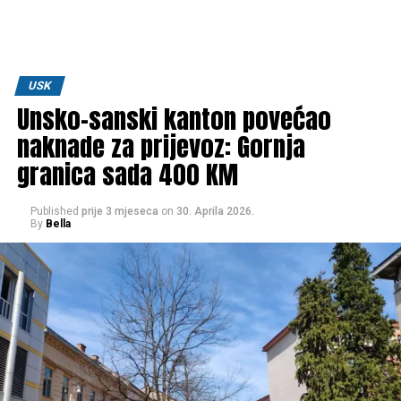
USK
Unsko-sanski kanton povećao
naknade za prijevoz: Gornja
granica sada 400 KM
Published
prije 3 mjeseca
on
30. Aprila 2026.
By
Bella