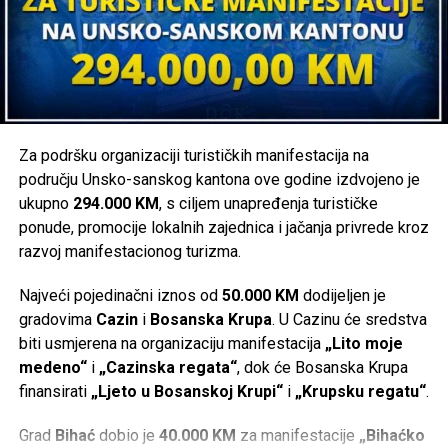
Za podršku organizaciji turističkih manifestacija na
području Unsko-sanskog kantona ove godine izdvojeno je
ukupno
294.000 KM
, s ciljem unapređenja turističke
ponude, promocije lokalnih zajednica i jačanja privrede kroz
razvoj manifestacionog turizma.
Najveći pojedinačni iznos od
50.000 KM
dodijeljen je
gradovima
Cazin
i
Bosanska Krupa
. U Cazinu će sredstva
biti usmjerena na organizaciju manifestacija
„Lito moje
medeno“
i
„Cazinska regata“
, dok će Bosanska Krupa
finansirati
„Ljeto u Bosanskoj Krupi“
i
„Krupsku regatu“
.
Grad
Bihać
dobio je
40.000 KM
za manifestacije
„Bihaćko