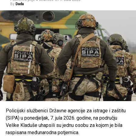
By
Dada
Una regate
.
Osigurano je
300.000 KM
za turističke i druge
manifestacije gradova i općina u USK kroz program
podrške razvoju turističke ponude.
Usvojena je nova odluka kojom se uređuju uslovi i
kriteriji za ostvarivanje prava na prednost pri
zapošljavanju i zadržavanju na poslu pripadnika
branilačkih kategorija.
Podržan je projekat Osnovne škole “Jezerski” iz
Bosanske Krupe, koji se realizuje u saradnji s
UNDP-om u okviru aktivnosti zelene tranzicije u
Bosni i Hercegovini.
Usvojen je program utroška grant sredstava za
Policijski službenici Državne agencije za istrage i zaštitu
Bihaćko muftijstvo i Ilmijju u ukupnom iznosu od
(SIPA) u ponedjeljak, 7. jula 2026. godine, na području
147.000 KM
.
Velike Kladuše uhapsili su jednu osobu za kojom je bila
Iz Vlade USK poručuju da će i u narednom periodu
raspisana međunarodna potjernica.