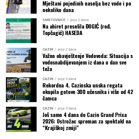
Mještani pojedinih naselja bez vode i po
nekoliko dana
Objavljivanjem kompletne liste korisnika javnost je po prvi
put dobila detaljan uvid u raspodjelu dodatnih budžetskih
SMRTOVNICE
prije 2 dana
sredstava za sport. Ostaje otvoreno pitanje prema kojim su
Na ahiret preselila ĐOGIĆ (rođ.
Topčagić) HASEDA
kriterijima određeni pojedinačni iznosi, budući da
obrazloženje metodologije raspodjele nije objavljeno.
CAZIN
prije 2 dana
Post
Share
Share
Važno obavještenje Vodovoda: Situacija s
vodosnabdijevanjem iz dana u dan sve
Tweet
Share
teža
CAZIN
prije 3 dana
Mail
Rekordna 4. Cazinska unska regata
okupila gotovo 300 učesnika i više od 42
čamca
CAZIN
prije 3 dana
Još samo 4 dana do Cazin Grand Prixa
2026: Ostrožac spreman za spektakl na
“Krajiškoj zmiji”