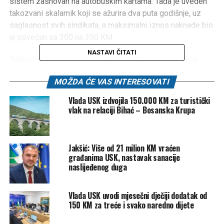
sistem zasnovan na autobuskim kartama. Tada je uveden
takozvani skalarnik koji se ažurira dva puta godišnje, uz
saglasnost svih sindikata, a maksimalni iznos naknade bio
je povećan sa 300 na 350 KM.
NASTAVI ČITATI
“Nakon naglog rasta cijena goriva, reagovali smo i prije
planiranog roka za redovno usklađivanje. Iako je naredna
MOŽDA ĆE VAS INTERESOVATI
izmjena bila predviđena za juli 2026. godine, odlučili smo
djelovati odmah kako naši korisnici ne bi snosili teret
Vlada USK izdvojila 150.000 KM za turistički
poskupljenja”, kazao je Jakšić.
vlak na relaciji Bihać – Bosanska Krupa
Uz povećanje maksimalnog iznosa na 400 KM, izmijenjena
je i odluka kojom se omogućava fleksibilnije ažuriranje
Jakšić: Više od 21 milion KM vraćen
skalarnika, odnosno više od dva puta godišnje ukoliko to
građanima USK, nastavak sanacije
zahtijevaju tržišni uslovi.
naslijeđenog duga
“Na osnovu fiskalne procjene i podataka koje smo dobili
Vlada USK uvodi mjesečni dječiji dodatak od
od svih budžetskih korisnika, utvrdili smo da trenutno
150 KM za treće i svako naredno dijete
postoji prostor za povećanje gornje granice na 400 KM”,
naveo je Jakšić.