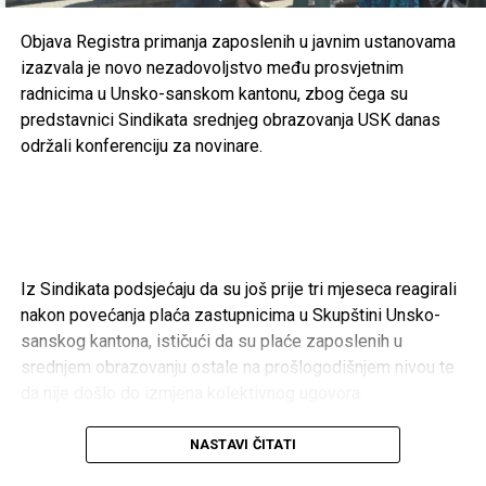
i klubovima
Objava Registra primanja zaposlenih u javnim ustanovama
Cazin – 166.200 KM
izazvala je novo nezadovoljstvo među prosvjetnim
radnicima u Unsko-sanskom kantonu, zbog čega su
Gradski sportski savez Cazin –
50.000 KM
predstavnici Sindikata srednjeg obrazovanja USK danas
održali konferenciju za novinare.
Konjički klub “Cazin” –
40.000 KM
FK “Krajina” –
20.000 KM
Aero klub “Kumulus” –
20.000 KM
NK “Mladost” Polje –
18.200 KM
Iz Sindikata podsjećaju da su još prije tri mjeseca reagirali
RK “Cepelin-Krajina” –
5.000 KM
nakon povećanja plaća zastupnicima u Skupštini Unsko-
OŽRK “Krajina” –
5.000 KM
sanskog kantona, ističući da su plaće zaposlenih u
srednjem obrazovanju ostale na prošlogodišnjem nivou te
Taekwon-do klub “Bosna” –
5.000 KM
da nije došlo do izmjena kolektivnog ugovora.
Karate klub “Cazin” –
3.000 KM
Kako navode, objava Registra primanja dodatno je pojačala
NASTAVI ČITATI
Bihać – 369.000 KM
nezadovoljstvo među prosvjetnim radnicima. Tvrde da