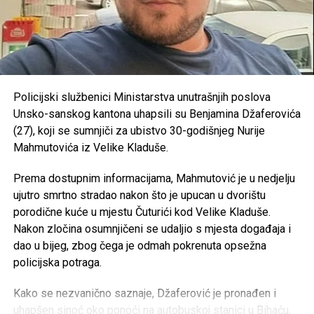
Sanski Most – 193.500 KM
primanja-izazvao-nezadovoljstvo-u-krajini-profesori-
traze-vece-place-i-izmjene-kolektivnog-ugovora/?
Konjički klub “Potkovica” –
50.000 KM
OVDJE možete vidjeti kolike plate imaju zaposleni u
RK “Sana 7” –
35.000 KM
javnom sektoru
OKK “Sana” –
25.000 KM
Policijski službenici Ministarstva unutrašnjih poslova
https://antikorupcijausk.ba/V2/registar-zaposlenih-u-
Unsko-sanskog kantona uhapsili su Benjamina Džaferovića
SPD “Mulež” –
15.000 KM
javnom-sektoru/
(27), koji se sumnjiči za ubistvo 30-godišnjeg Nurije
SRD “Devet rijeka” –
15.000 KM
Mahmutovića iz Velike Kladuše.
Post
Share
Share
ŠN “Dream Team” –
10.000 KM
Prema dostupnim informacijama, Mahmutović je u nedjelju
Tweet
Share
AK “Sana” –
10.000 KM
ujutro smrtno stradao nakon što je upucan u dvorištu
porodične kuće u mjestu Čuturići kod Velike Kladuše.
Fitness klub “Sana” –
8.000 KM
Mail
Nakon zločina osumnjičeni se udaljio s mjesta događaja i
Judo klub “Sanski Most” –
7.500 KM
dao u bijeg, zbog čega je odmah pokrenuta opsežna
Karate klub “Hurije” –
5.000 KM
policijska potraga.
ŽOK “Sana” –
5.000 KM
Kako se nezvanično saznaje, Džaferović je pronađen i
Ronilački klub “Vir” –
5.000 KM
uhapšen sinoć oko ponoći na autobuskoj stanici u Bihaću,