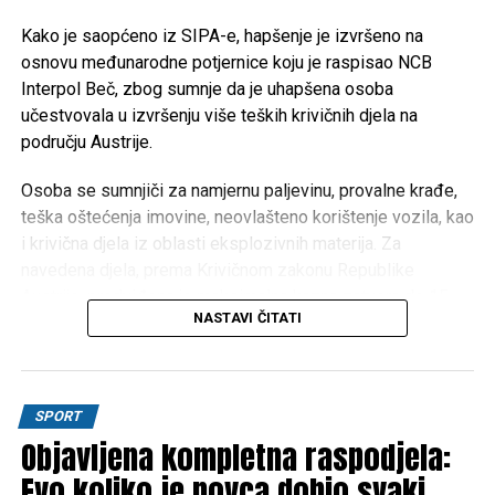
nastaviti provoditi mjere usmjerene na unapređenje
obrazovanja, podršku boračkoj populaciji, razvoj
Kako je saopćeno iz SIPA-e, hapšenje je izvršeno na
turizma i poboljšanje kvaliteta života građana
osnovu međunarodne potjernice koju je raspisao NCB
Unsko-sanskog kantona.
Interpol Beč, zbog sumnje da je uhapšena osoba
učestvovala u izvršenju više teških krivičnih djela na
području Austrije.
Post
Share
Share
Osoba se sumnjiči za namjernu paljevinu, provalne krađe,
Tweet
Share
teška oštećenja imovine, neovlašteno korištenje vozila, kao
i krivična djela iz oblasti eksplozivnih materija. Za
Mail
navedena djela, prema Krivičnom zakonu Republike
Austrije, predviđena je maksimalna kazna zatvora do 15
NASTAVI ČITATI
godina.
Na osnovu operativnih saznanja, osumnjičenog su locirali
pripadnici SIPA-inog FAST tima, nakon čega je lišen
SPORT
slobode.
Objavljena kompletna raspodjela:
Nakon završene kriminalističke obrade, uhapšena osoba
Evo koliko je novca dobio svaki