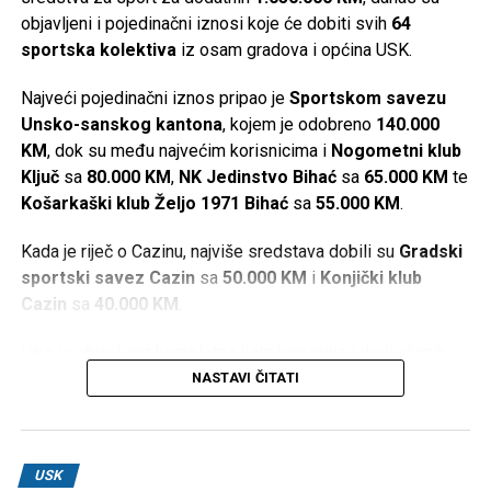
objavljeni i pojedinačni iznosi koje će dobiti svih
64
sportska kolektiva
iz osam gradova i općina USK.
Najveći pojedinačni iznos pripao je
Sportskom savezu
Unsko-sanskog kantona
, kojem je odobreno
140.000
KM
, dok su među najvećim korisnicima i
Nogometni klub
Ključ
sa
80.000 KM
,
NK Jedinstvo Bihać
sa
65.000 KM
te
Košarkaški klub Željo 1971 Bihać
sa
55.000 KM
.
Kada je riječ o Cazinu, najviše sredstava dobili su
Gradski
sportski savez Cazin
sa
50.000 KM
i
Konjički klub
Cazin
sa
40.000 KM
.
Iako je objavljena kompletna lista korisnika i dodijeljenih
iznosa, u dostupnim informacijama nisu navedeni kriteriji
NASTAVI ČITATI
prema kojima je određeno koliko će sredstava dobiti
pojedini sportski kolektiv.
Najveći pojedinačni iznosi
USK