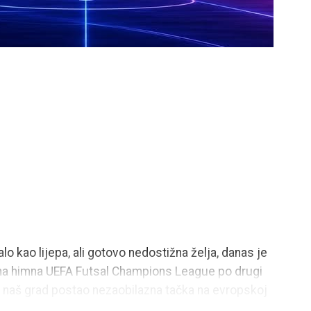
o kao lijepa, ali gotovo nedostižna želja, danas je
na himna UEFA Futsal Champions League po drugi
e naš grad postao nezaobilazna tačka na evropskoj