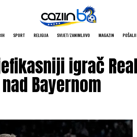
BIH
SPORT
RELIGIJA
SVIJET/ZANIMLJIVO
MAGAZIN
POŠALJI
fikasniji igrač Rea
i nad Bayernom