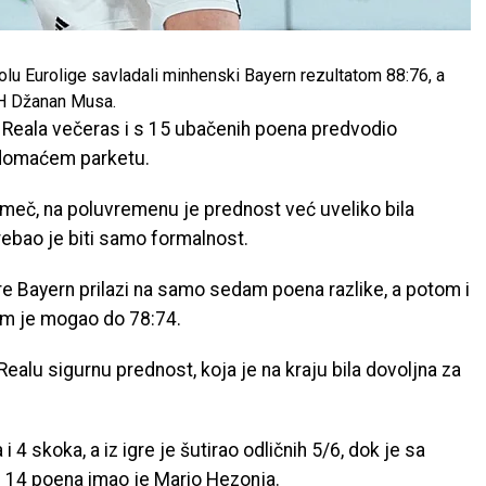
olu Eurolige savladali minhenski Bayern rezultatom 88:76, a
iH Džanan Musa.
u Reala večeras i s 15 ubačenih poena predvodio
 domaćem parketu.
o meč, na poluvremenu je prednost već uveliko bila
rebao je biti samo formalnost.
re Bayern prilazi na samo sedam poena razlike, a potom i
jim je mogao do 78:74.
ealu sigurnu prednost, koja je na kraju bila dovoljna za
4 skoka, a iz igre je šutirao odličnih 5/6, dok je sa
d 14 poena imao je Mario Hezonja.