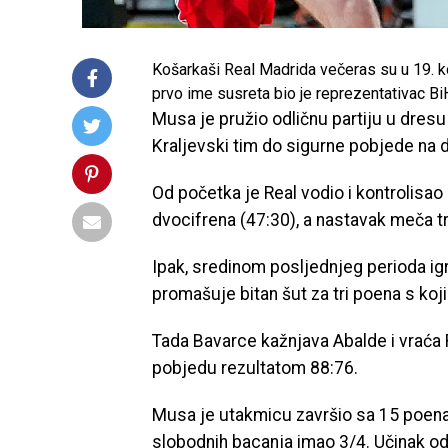
Košarkaši Real Madrida večeras su u 19. k
prvo ime susreta bio je reprezentativac B
Musa je pružio odličnu partiju u dres
Kraljevski tim do sigurne pobjede na
Od početka je Real vodio i kontrolisa
dvocifrena (47:30), a nastavak meča t
Ipak, sredinom posljednjeg perioda ig
promašuje bitan šut za tri poena s ko
Tada Bavarce kažnjava Abalde i vraća R
pobjedu rezultatom 88:76.
Musa je utakmicu završio sa 15 poena i 
slobodnih bacanja imao 3/4. Učinak o