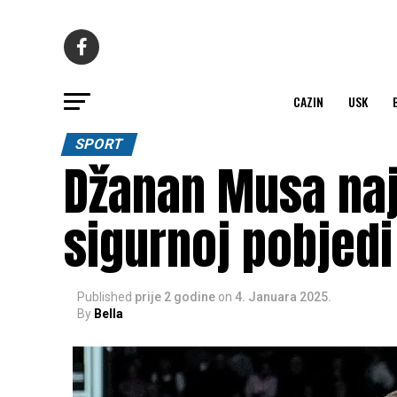
CAZIN
USK
SPORT
Džanan Musa naje
sigurnoj pobjed
Published
prije 2 godine
on
4. Januara 2025.
By
Bella