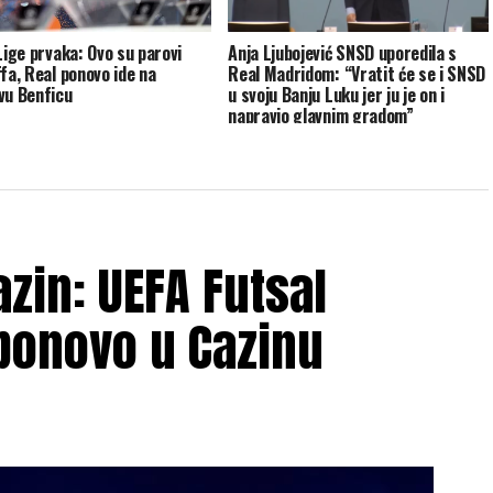
 Lige prvaka: Ovo su parovi
Anja Ljubojević SNSD uporedila s
ffa, Real ponovo ide na
Real Madridom: “Vratit će se i SNSD
vu Benficu
u svoju Banju Luku jer ju je on i
napravio glavnim gradom”
zin: UEFA Futsal
ponovo u Cazinu