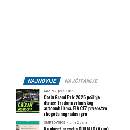
NAJNOVIJE
NAJČITANIJE
CAZIN
prije 1 dan
Cazin Grand Prix 2026 počinje
danas: Tri dana vrhunskog
automobilizma, FIA CEZ prvenstvo
i bogata nagradna igra
SMRTOVNICE
prije 2 dana
Na ahiret preselio ĆORALIĆ (Asim)