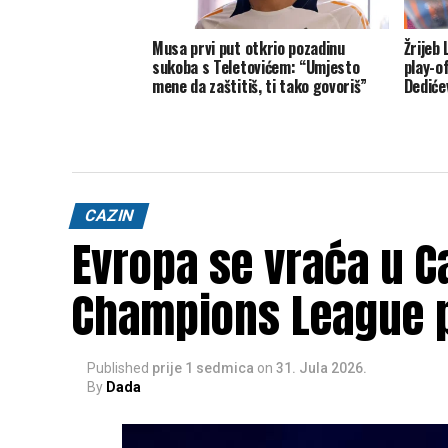
Musa prvi put otkrio pozadinu
Žrijeb
sukoba s Teletovićem: “Umjesto
play-o
mene da zaštitiš, ti tako govoriš”
Dediće
CAZIN
Evropa se vraća u Ca
Champions League 
Published
prije 1 sedmica
on
31. Jula 2026.
By
Dada