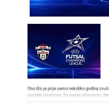
Ono što je prije samo nekoliko godina zvučal
postalo stvarnost. Za manje od mjesec da
put odjekivat će Cazinom, potvrđujući da j
futsal mapi.