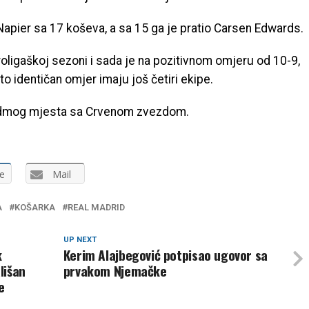
apier sa 17 koševa, a sa 15 ga je pratio Carsen Edwards.
oligaškoj sezoni i sada je na pozitivnom omjeru od 10-9,
to identičan omjer imaju još četiri ekipe.
sedmog mjesta sa Crvenom zvezdom.
e
Mail
A
KOŠARKA
REAL MADRID
UP NEXT
k
Kerim Alajbegović potpisao ugovor sa
lišan
prvakom Njemačke
e