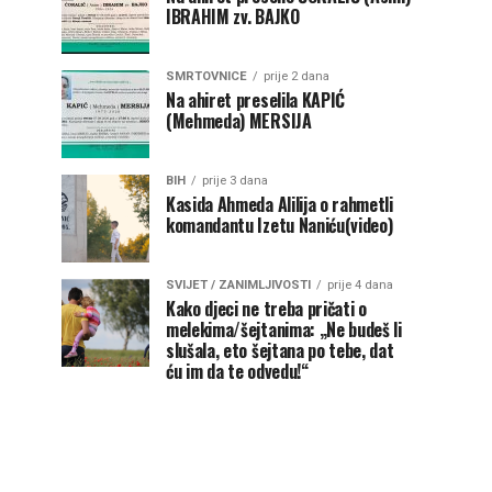
IBRAHIM zv. BAJKO
SMRTOVNICE
prije 2 dana
Na ahiret preselila KAPIĆ
(Mehmeda) MERSIJA
BIH
prije 3 dana
Kasida Ahmeda Alilija o rahmetli
komandantu Izetu Naniću(video)
SVIJET / ZANIMLJIVOSTI
prije 4 dana
Kako djeci ne treba pričati o
melekima/šejtanima: „Ne budeš li
slušala, eto šejtana po tebe, dat
ću im da te odvedu!“