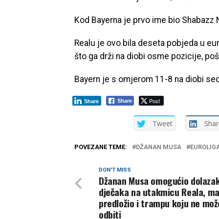
Kod Bayerna je prvo ime bio Shabazz N
Realu je ovo bila deseta pobjeda u eur
što ga drži na diobi osme pozicije, poš
Bayern je s omjerom 11-8 na diobi 
Post
Share
Share
Tweet
Shar
POVEZANE TEME:
DŽANAN MUSA
EUROLIG
DON'T MISS
Džanan Musa omogućio dolaza
dječaka na utakmicu Reala, ma
predložio i trampu koju ne mož
odbiti