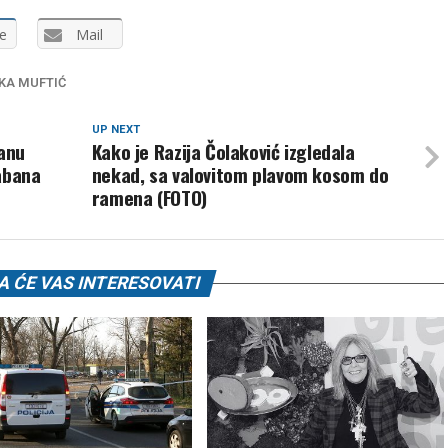
e
Mail
KA MUFTIĆ
UP NEXT
tanu
Kako je Razija Čolaković izgledala
Šabana
nekad, sa valovitom plavom kosom do
ramena (FOTO)
 ĆE VAS INTERESOVATI