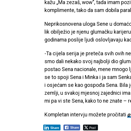
kažu „Ma zezaš, wow“, tada imam pozit
komplimente, tako da sam dobila para
Neprikosnovena uloga Sene u domaćoj s
lik obilježio je njenu glumačku karijeru.
godinama poslije ljudi oslovljavaju ka
-Ta cijela serija je preteča svih ovih n
smo dali nekako svoj najbolji dio glumačk
postao Sena nacionale, mene mnogo lju
se to spoji Sena i Minka i ja sam Senk
i osjećam se kao gospođa Sena. Bila j
zemlji, u svakoj mjesnoj zajednici im
mi pa vi ste Sena, kako to ne znate – r
Kompletan intervju možete pročitati
o
Post
Share
Share