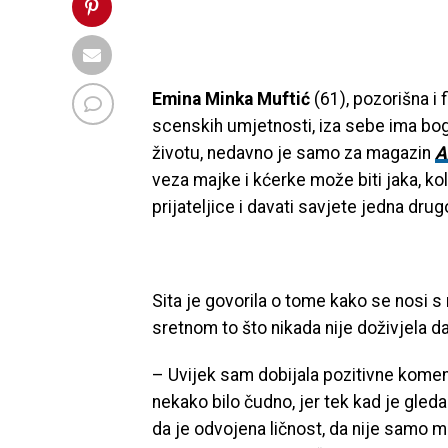
Emina Minka Muftić
(61), pozorišna i
scenskih umjetnosti, iza sebe ima bog
životu, nedavno je samo za magazin
A
veza majke i kćerke može biti jaka, ko
prijateljice i davati savjete jedna dru
Sita je govorila o tome kako se nosi s
sretnom to što nikada nije doživjela d
– Uvijek sam dobijala pozitivne komen
nekako bilo čudno, jer tek kad je gledam
da je odvojena ličnost, da nije samo 