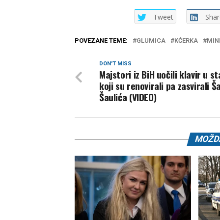
Tweet
Shar
POVEZANE TEME:
GLUMICA
KĆERKA
MIN
DON'T MISS
Majstori iz BiH uočili klavir u s
koji su renovirali pa zasvirali 
Šaulića (VIDEO)
MOŽDA