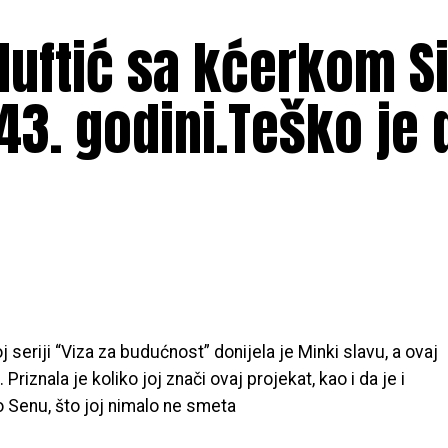
uftić sa kćerkom S
43. godini.Teško je 
eriji “Viza za budućnost” donijela je Minki slavu, a ovaj
 Priznala je koliko joj znači ovaj projekat, kao i da je i
o Senu, što joj nimalo ne smeta