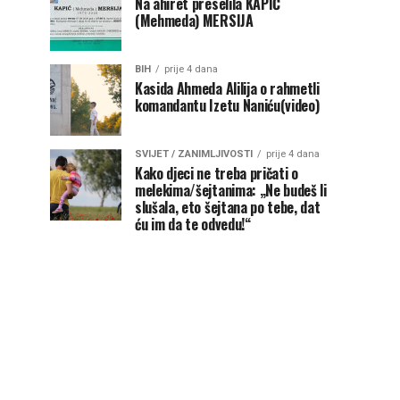
Na ahiret preselila KAPIĆ
(Mehmeda) MERSIJA
BIH
prije 4 dana
Kasida Ahmeda Alilija o rahmetli
komandantu Izetu Naniću(video)
SVIJET / ZANIMLJIVOSTI
prije 4 dana
Kako djeci ne treba pričati o
melekima/šejtanima: „Ne budeš li
slušala, eto šejtana po tebe, dat
ću im da te odvedu!“