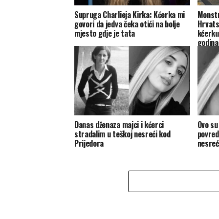
Supruga Charlieja Kirka: Kćerka mi
Monstr
govori da jedva čeka otići na bolje
Hrvats
mjesto gdje je tata
kćerku
godina
Danas dženaza majci i kćerci
Ovo su
stradalim u teškoj nesreći kod
povred
Prijedora
nesreć