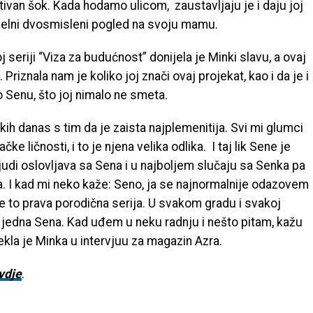
ivan šok. Kada hodamo ulicom, zaustavljaju je i daju joj
lelni dvosmisleni pogled na svoju mamu.
eriji “Viza za budućnost” donijela je Minki slavu, a ovaj
 Priznala nam je koliko joj znači ovaj projekat, kao i da je i
o Senu, što joj nimalo ne smeta.
ekih danas s tim da je zaista najplemenitija. Svi mi glumci
e ličnosti, i to je njena velika odlika. I taj lik Sene je
di oslovljava sa Sena i u najboljem slučaju sa Senka pa
a. I kad mi neko kaže: Seno, ja se najnormalnije odazovem
e to prava porodična serija. U svakom gradu i svakoj
a jedna Sena. Kad uđem u neku radnju i nešto pitam, kažu
ekla je Minka u intervjuu za magazin Azra.
vdje
.