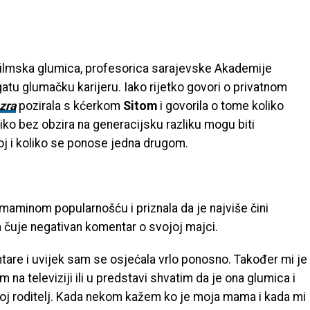
 filmska glumica, profesorica sarajevske Akademije
atu glumačku karijeru. Iako rijetko govori o privatnom
zra
pozirala s kćerkom
Sitom
i govorila o tome koliko
liko bez obzira na generacijsku razliku mogu biti
goj i koliko se ponose jedna drugom.
 maminom popularnošću i priznala da je najviše čini
a čuje negativan komentar o svojoj majci.
tare i uvijek sam se osjećala vrlo ponosno. Također mi je
 na televiziji ili u predstavi shvatim da je ona glumica i
moj roditelj. Kada nekom kažem ko je moja mama i kada mi