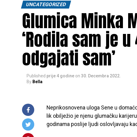
UNCATEGORIZED
Glumica Minka M
‘Rodila sam je u 
odgajati sam’
Published
prije 4 godine
on
30. Decembra 2022.
By
Bella
Neprikosnovena uloga Sene u domaćoj s
lik obilježio je njenu glumačku karijeru.
godinama poslije ljudi oslovljavaju ka