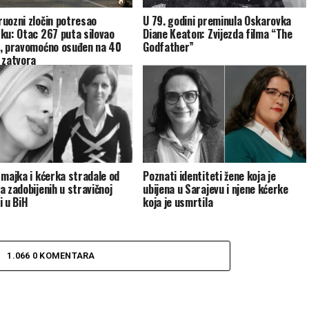
uozni zločin potresao
U 79. godini preminula Oskarovka
ku: Otac 267 puta silovao
Diane Keaton: Zvijezda filma “The
, pravomoćno osuđen na 40
Godfather”
 zatvora
 majka i kćerka stradale od
Poznati identiteti žene koja je
a zadobijenih u stravičnoj
ubijena u Sarajevu i njene kćerke
i u BiH
koja je usmrtila
1.066 0 KOMENTARA