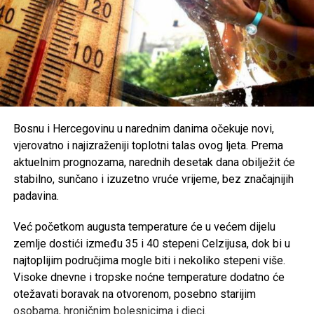
najtoplijem dijelu dana, nošenje lagane i svijetle odjeće te
zaštita od direktnog sunčevog zračenja.
Poseban oprez savjetuje se
starijim osobama, djeci,
hroničnim bolesnicima i svima koji rade na otvorenom
,
uz preporuku da se pridržavaju savjeta ljekara i, ukoliko je
moguće, borave u rashlađenim prostorijama tokom
najtoplijeg dijela dana.
Bosnu i Hercegovinu u narednim danima očekuje novi,
vjerovatno i najizraženiji toplotni talas ovog ljeta. Prema
Post
Share
Share
aktuelnim prognozama, narednih desetak dana obilježit će
stabilno, sunčano i izuzetno vruće vrijeme, bez značajnijih
Tweet
Share
padavina.
Mail
Već početkom augusta temperature će u većem dijelu
zemlje dostići između 35 i 40 stepeni Celzijusa, dok bi u
najtoplijim područjima mogle biti i nekoliko stepeni više.
Visoke dnevne i tropske noćne temperature dodatno će
otežavati boravak na otvorenom, posebno starijim
osobama, hroničnim bolesnicima i djeci.