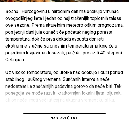
biti ispred svih drugih interesa.
Bosnu i Hercegovinu u narednim danima očekuje vrhunac
Rasprava koja se razvila na društvenim mrežama još
ovogodišnjeg ljeta i jedan od najizraženijih toplotnih talasa
jednom je pokazala koliko je važno njegovati kulturu
ove sezone. Prema aktuelnim meteorološkim prognozama,
empatije, poštovanja i odgovornosti, posebno u trenucima
posljednji dani jula označit će početak naglog porasta
kada cijela zajednica dijeli bol zbog nenadoknadivog
temperatura, dok će prva dekada avgusta donijeti
gubitka.
ekstremne vrućine sa dnevnim temperaturama koje će u
pojedinim krajevima dosezati, pa čak i prelaziti 40 stepeni
Celzijusa.
Post
Share
Share
Uz visoke temperature, od utorka nas očekuje i duži period
Tweet
Share
stabilnog i sušnog vremena. Sunčanih intervala neće
nedostajati, a značajnijih padavina gotovo da neće biti. Tek
ponegdje se može razviti kratkotrajan lokalni ljetni pljusak,
Mail
ali on neće imati veći uticaj na ukupnu vremensku sliku.
Posebno će neugodne postati noći. Iako se dani
NASTAVI ČITATI
postepeno skraćuju, temperature će nastaviti rasti, pa će
noćne vrijednosti biti osjetno više nego prethodnih dana. U