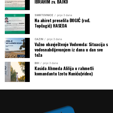
IBRAHIM zv. BAJKO
SMRTOVNICE
prije 3 dana
Na ahiret preselila ĐOGIĆ (rođ.
Topčagić) HASEDA
CAZIN
prije 3 dana
Važno obavještenje Vodovoda: Situacija s
vodosnabdijevanjem iz dana u dan sve
teža
BIH
prije 3 dana
Kasida Ahmeda Alilija o rahmetli
komandantu Izetu Naniću(video)