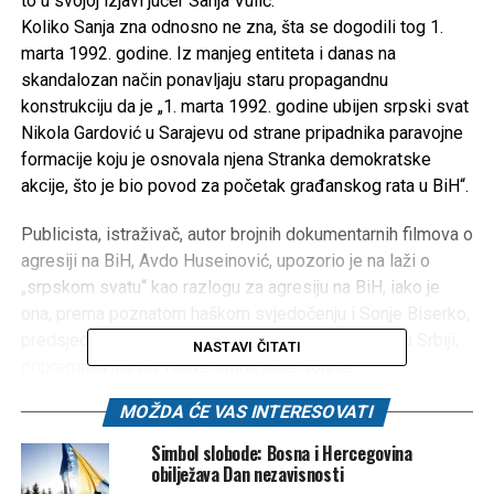
to u svojoj izjavi jučer Sanja Vulić.
Koliko Sanja zna odnosno ne zna, šta se dogodili tog 1.
marta 1992. godine. Iz manjeg entiteta i danas na
skandalozan način ponavljaju staru propagandnu
konstrukciju da je „1. marta 1992. godine ubijen srpski svat
Nikola Gardović u Sarajevu od strane pripadnika paravojne
formacije koju je osnovala njena Stranka demokratske
akcije, što je bio povod za početak građanskog rata u BiH“.
Publicista, istraživač, autor brojnih dokumentarnih filmova o
agresiji na BiH, Avdo Huseinović, upozorio je na laži o
„srpskom svatu“ kao razlogu za agresiju na BiH, iako je
ona, prema poznatom haškom svjedočenju i Sonje Biserko,
predsjednice Helsinškog odbora za ljudska prava u Srbiji,
NASTAVI ČITATI
pripremana još od Titove smrti, piše Source.
MOŽDA ĆE VAS INTERESOVATI
„Svi zločini u Bosni su počeli na području sjevero-
istočne Bosne. Sva ubistva su izvršena prije ubistva
Simbol slobode: Bosna i Hercegovina
srpskog svata kojeg svojom propagandom
obilježava Dan nezavisnosti