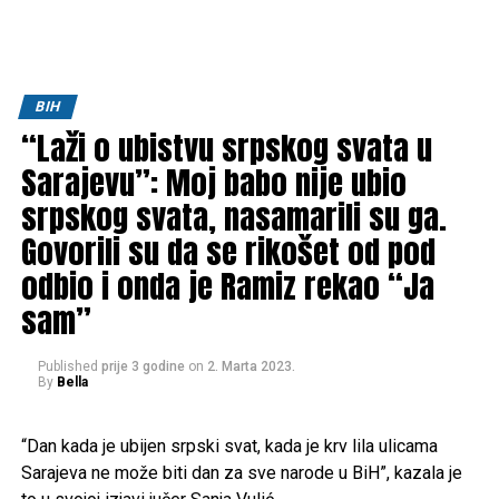
BIH
“Laži o ubistvu srpskog svata u
Sarajevu”: Moj babo nije ubio
srpskog svata, nasamarili su ga.
Govorili su da se rikošet od pod
odbio i onda je Ramiz rekao “Ja
sam”
Published
prije 3 godine
on
2. Marta 2023.
By
Bella
“Dan kada je ubijen srpski svat, kada je krv lila ulicama
Sarajeva ne može biti dan za sve narode u BiH”, kazala je