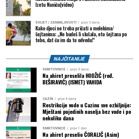
Izetu Naniću(video)
SVIJET / ZANIMLJIVOSTI
prije 3 dana
Kako djeci ne treba pričati o melekima/
šejtanima: „Ne budeš li slušala, eto šejtana po
tebe, dat ću im da te odvedu!“
NAJČITANIJE
SMRTOVNICE
prije 3 dana
Na ahiret preselila HODŽIĆ (rođ.
BEŠIRAVIĆ) (ISMET) VAHIDA
CAZIN
prije 4 dana
Restrikcije vode u Cazinu sve ozbiljnije:
Mještani pojedinih naselja bez vode i po
nekoliko dana
SMRTOVNICE
prije 1 dan
Na ahiret preselio ĆORALIĆ (Asim)