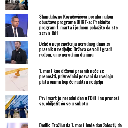
pokušavaju prikazati za okidač svega onoga što će
nam se dešavati od proljeća 1992. do kraja 1995. A to
je agresija na Republiku Bosnu i Hercegovinu i
Skandalozna Kovačevićeva poruka nakon
genocid nad Bošnjacima“, navodi Huseinović.
obustave programa BHRT-a: Prekinite
program 1. marta i jednom pokažite da ste
servis BiH
On dalje podsjeća da je ubistvo bošnjačkih mladića iz
Bratunca u Kajićima (Kravica), 03. septembra 1991. zapravo
Delić o neprenošenju neradnog dana za
bio je oružani početak agresije na Bosnu. U međuvremenu,
praznik u nedjelju: Država se voli i gradi
u oktobru 1991. godine razoreno je hrvatsko selo Ravno u
radom, a ne neradnim danima
Hercegovini.
1. mart kao državni praznik neće se
„Nepuna tri mjeseca od zločinima u Kajićima, JNA je
prenositi, privrednici pozvani da uvećaju
izvršila otmicu i ubistvo 29. novembra 1991, mr. Abdulaha
platu onima koji će raditi u nedjelju
Kovačevića iz Vražića kod Čelića, a onda su srpske snage
izvršile ubistvo taksiste Muhameda Mešanovića iz
Prvi mart je neradni dan u FBiH i ne prenosi
Živinica 19. januara 1992. Sve ovo je bila je srpska uvertira
se, obilježit će se u subotu
za agresiju na Republiku Bosnu i Hercegovinu. Nikada niko
nije odgovarao za ove zločine, iako se znaju naredbodavci
i izvršioci“, navodi Huseinović.
Dodik: Tražiću da 1. mart bude dan žalosti, da