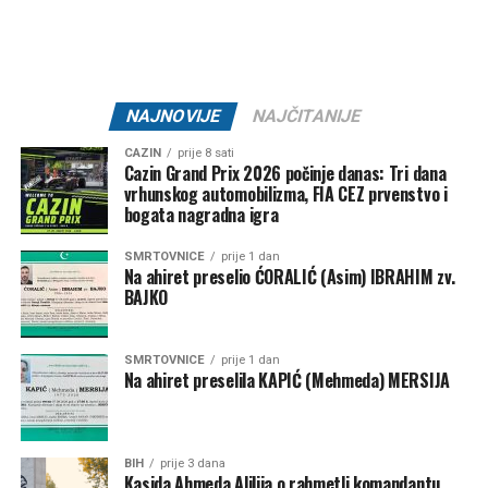
Mail
NAJNOVIJE
NAJČITANIJE
CAZIN
prije 8 sati
Cazin Grand Prix 2026 počinje danas: Tri dana
vrhunskog automobilizma, FIA CEZ prvenstvo i
bogata nagradna igra
SMRTOVNICE
prije 1 dan
Na ahiret preselio ĆORALIĆ (Asim) IBRAHIM zv.
BAJKO
SMRTOVNICE
prije 1 dan
Na ahiret preselila KAPIĆ (Mehmeda) MERSIJA
BIH
prije 3 dana
Kasida Ahmeda Alilija o rahmetli komandantu