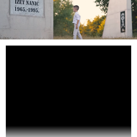
Huseinović je ovim povodom objavio video kojeg tvrdi da
je „doprinos rušenju tih lažnih učestalih srpskih podvala i