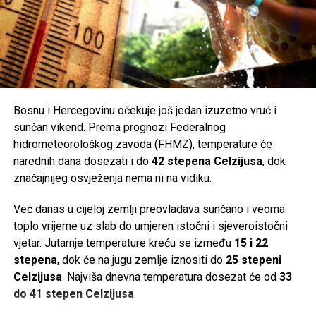
Bosnu i Hercegovinu očekuje još jedan izuzetno vruć i
sunčan vikend. Prema prognozi Federalnog
hidrometeorološkog zavoda (FHMZ), temperature će
narednih dana dosezati i do
42 stepena Celzijusa
, dok
značajnijeg osvježenja nema ni na vidiku.
Već danas u cijeloj zemlji preovladava sunčano i veoma
toplo vrijeme uz slab do umjeren istočni i sjeveroistočni
vjetar. Jutarnje temperature kreću se između
15 i 22
stepena
, dok će na jugu zemlje iznositi do
25 stepeni
Post
Share
Share
Celzijusa
. Najviša dnevna temperatura dosezat će od
33
do 41 stepen Celzijusa
.
Tweet
Share