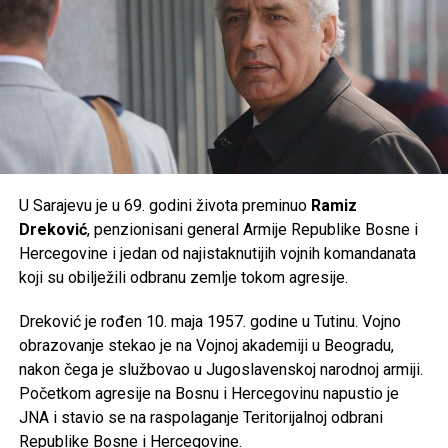
Post
Share
Share
Tweet
Share
Mail
U Sarajevu je u 69. godini života preminuo
Ramiz
Dreković
, penzionisani general Armije Republike Bosne i
Hercegovine i jedan od najistaknutijih vojnih komandanata
koji su obilježili odbranu zemlje tokom agresije.
Dreković je rođen 10. maja 1957. godine u Tutinu. Vojno
obrazovanje stekao je na Vojnoj akademiji u Beogradu,
nakon čega je službovao u Jugoslavenskoj narodnoj armiji.
Početkom agresije na Bosnu i Hercegovinu napustio je
JNA i stavio se na raspolaganje Teritorijalnoj odbrani
Republike Bosne i Hercegovine.