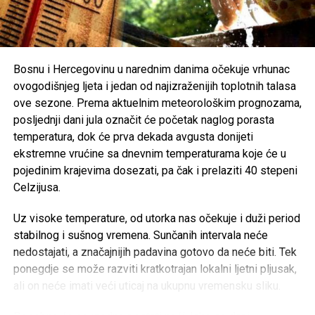
Brojni građani podržali su ovu odluku, ističući da u
trenucima kolektivne tuge solidarnost i suosjećanje moraju
biti ispred svih drugih interesa.
Bosnu i Hercegovinu u narednim danima očekuje vrhunac
Rasprava koja se razvila na društvenim mrežama još
ovogodišnjeg ljeta i jedan od najizraženijih toplotnih talasa
jednom je pokazala koliko je važno njegovati kulturu
ove sezone. Prema aktuelnim meteorološkim prognozama,
empatije, poštovanja i odgovornosti, posebno u trenucima
posljednji dani jula označit će početak naglog porasta
kada cijela zajednica dijeli bol zbog nenadoknadivog
temperatura, dok će prva dekada avgusta donijeti
gubitka.
ekstremne vrućine sa dnevnim temperaturama koje će u
pojedinim krajevima dosezati, pa čak i prelaziti 40 stepeni
Celzijusa.
Post
Share
Share
Uz visoke temperature, od utorka nas očekuje i duži period
Tweet
Share
stabilnog i sušnog vremena. Sunčanih intervala neće
nedostajati, a značajnijih padavina gotovo da neće biti. Tek
ponegdje se može razviti kratkotrajan lokalni ljetni pljusak,
Mail
ali on neće imati veći uticaj na ukupnu vremensku sliku.