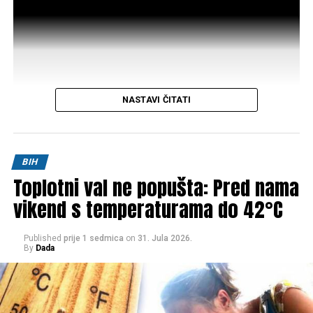
NASTAVI ČITATI
Post
Share
Share
BIH
Toplotni val ne popušta: Pred nama
Tweet
Share
vikend s temperaturama do 42°C
Mail
Published
prije 1 sedmica
on
31. Jula 2026.
By
Dada