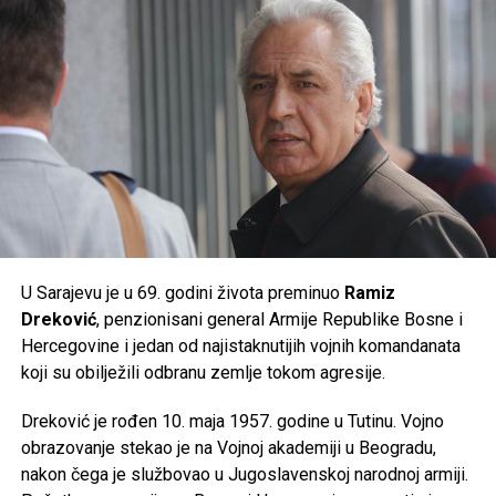
prate preporuke nadležnih službi, jer će naredni dani
donijeti ekstremne ljetne vrućine kakve se rijetko bilježe.
Post
Share
Share
Tweet
Share
Mail
U Sarajevu je u 69. godini života preminuo
Ramiz
Dreković
, penzionisani general Armije Republike Bosne i
Hercegovine i jedan od najistaknutijih vojnih komandanata
koji su obilježili odbranu zemlje tokom agresije.
Dreković je rođen 10. maja 1957. godine u Tutinu. Vojno
obrazovanje stekao je na Vojnoj akademiji u Beogradu,
nakon čega je službovao u Jugoslavenskoj narodnoj armiji.