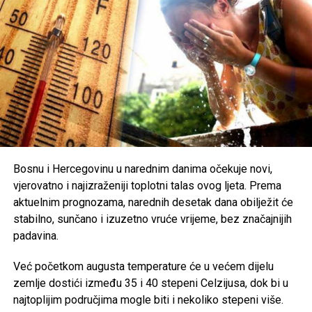
građane na dodatni oprez. Preporučuje se redovna
hidratacija, izbjegavanje boravka na otvorenom u
najtoplijem dijelu dana, nošenje lagane i svijetle odjeće te
zaštita od direktnog sunčevog zračenja.
Poseban oprez savjetuje se
starijim osobama, djeci,
hroničnim bolesnicima i svima koji rade na otvorenom
,
uz preporuku da se pridržavaju savjeta ljekara i, ukoliko je
moguće, borave u rashlađenim prostorijama tokom
najtoplijeg dijela dana.
Bosnu i Hercegovinu u narednim danima očekuje novi,
vjerovatno i najizraženiji toplotni talas ovog ljeta. Prema
Post
Share
Share
aktuelnim prognozama, narednih desetak dana obilježit će
stabilno, sunčano i izuzetno vruće vrijeme, bez značajnijih
Tweet
Share
padavina.
Mail
Već početkom augusta temperature će u većem dijelu
zemlje dostići između 35 i 40 stepeni Celzijusa, dok bi u
najtoplijim područjima mogle biti i nekoliko stepeni više.