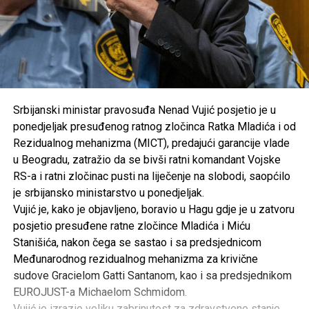
Srbijanski ministar pravosuđa Nenad Vujić posjetio je u
ponedjeljak presuđenog ratnog zločinca Ratka Mladića i od
Rezidualnog mehanizma (MICT), predajući garancije vlade
u Beogradu, zatražio da se bivši ratni komandant Vojske
RS-a i ratni zločinac pusti na liječenje na slobodi, saopćilo
je srbijansko ministarstvo u ponedjeljak.
Vujić je, kako je objavljeno, boravio u Hagu gdje je u zatvoru
posjetio presuđene ratne zločince Mladića i Miću
Stanišića, nakon čega se sastao i sa predsjednicom
Međunarodnog rezidualnog mehanizma za krivične
sudove Gracielom Gatti Santanom, kao i sa predsjednikom
EUROJUST-a Michaelom Schmidom.
Vujić je izrazio veliku zabrinutost za zdravstveno stanje