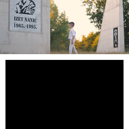
UP NEXT
Ruskim dobrovoljcima zabranjen ulazak u BiH: U
Višegradu obilježen njihov dan uz skandalozne poruke
DON'T MISS
Čović u Banjaluci: Važno nastaviti saradnju sa
predstavnicima vlasti u RS-u