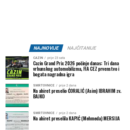
Tweet
Share
Mail
NAJNOVIJE
NAJČITANIJE
CAZIN
prije 23 sata
Cazin Grand Prix 2026 počinje danas: Tri dana
vrhunskog automobilizma, FIA CEZ prvenstvo i
bogata nagradna igra
SMRTOVNICE
prije 2 dana
Na ahiret preselio ĆORALIĆ (Asim) IBRAHIM zv.
BAJKO
SMRTOVNICE
prije 2 dana
Na ahiret preselila KAPIĆ (Mehmeda) MERSIJA