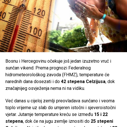
Bosnu i Hercegovinu očekuje još jedan izuzetno vruć i
sunčan vikend. Prema prognozi Federalnog
hidrometeorološkog zavoda (FHMZ), temperature će
narednih dana dosezati i do
42 stepena Celzijusa
, dok
značajnijeg osvježenja nema ni na vidiku.
Već danas u cijeloj zemlji preovladava sunčano i veoma
toplo vrijeme uz slab do umjeren istočni i sjeveroistočni
vjetar. Jutarnje temperature kreću se između
15 i 22
stepena
, dok će na jugu zemlje iznositi do
25 stepeni