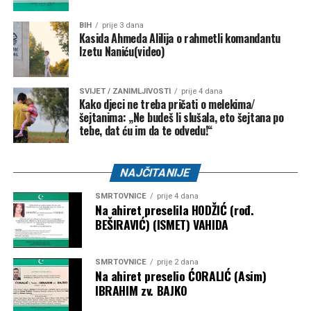
BIH
prije 3 dana
Kasida Ahmeda Alilija o rahmetli komandantu
Izetu Naniću(video)
SVIJET / ZANIMLJIVOSTI
prije 4 dana
Kako djeci ne treba pričati o melekima/
šejtanima: „Ne budeš li slušala, eto šejtana po
tebe, dat ću im da te odvedu!“
NAJČITANIJE
SMRTOVNICE
prije 4 dana
Na ahiret preselila HODŽIĆ (rođ.
BEŠIRAVIĆ) (ISMET) VAHIDA
SMRTOVNICE
prije 2 dana
Na ahiret preselio ĆORALIĆ (Asim)
IBRAHIM zv. BAJKO