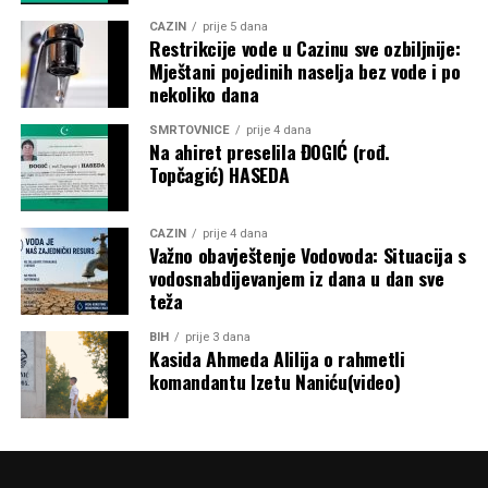
CAZIN
prije 5 dana
Restrikcije vode u Cazinu sve ozbiljnije:
Mještani pojedinih naselja bez vode i po
nekoliko dana
SMRTOVNICE
prije 4 dana
Na ahiret preselila ĐOGIĆ (rođ.
Topčagić) HASEDA
CAZIN
prije 4 dana
Važno obavještenje Vodovoda: Situacija s
vodosnabdijevanjem iz dana u dan sve
teža
BIH
prije 3 dana
Kasida Ahmeda Alilija o rahmetli
komandantu Izetu Naniću(video)