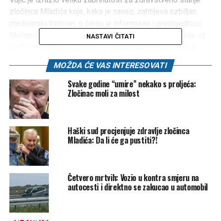
zločinca Mladića koje, kako je naveo, zahtijeva ozbiljan
medicinski tretman, o čemu je informisao i predsjednicu
Mehanizma, kojoj je lično predao garancije vlade Srbije uz
NASTAVI ČITATI
molbu za njegovo puštanje iz humanitarnih razloga radi
liječenja u Srbiji.
MOŽDA ĆE VAS INTERESOVATI
– Mladić je u jako teškom stanju, slabo komunikativan –
naveo je Vujić, napominjući da se zločinac nalazi u
Svake godine “umire” nekako s proljeća:
Zločinac moli za milost
zatvorskoj bolnici.
– Republika Srbija je dala ozbiljne garancije i ostali smo
otvoreni da damo dodatne ukoliko Mehanizam smatra da je
Haški sud procjenjuje zdravlje zločinca
to potrebno – objavilo je ministarstvo.
Mladića: Da li će ga pustiti?!
Vujić je naveo da planira da i u obraćanju Vijeću sigurnosti u
junu istakne ovo pitanje.
Međunarodni mehanizam za krivične sudove (MICT) u
Četvero mrtvih: Vozio u kontra smjeru na
Hagu odbio je u julu prošle godine zahtjev presuđenog
autocesti i direktno se zakucao u automobil
ratnog zločinca Ratka Mladića za privremeni dopust od
sedam dana radi posjete grobu i prisustvovanja žalovanju
povodom nedavne smrti člana porodice.