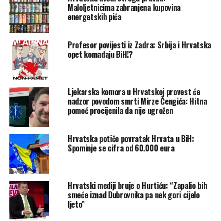
Njegovi skandalozni istupi i izjave kojima negira genocid u
Maloljetnicima zabranjena kupovina
Srebrenici naišli su i tada na žestoke osude kako u
energetskih pića
Hrvatskoj tako i u Bosni i Hercegovini.
Profesor povijesti iz Zadra: Srbija i Hrvatska
Post
Share
Share
opet komadaju BiH!?
Tweet
Share
Ljekarska komora u Hrvatskoj provest će
Mail
nadzor povodom smrti Mirze Čengića: Hitna
pomoć procijenila da nije ugrožen
POVEZANE TEME:
EMIR SULJAGIĆ
HRVATSKA
ZORAN MILANOVIĆ
Hrvatska potiče povratak Hrvata u BiH:
UP NEXT
Spominje se cifra od 60.000 eura
Crne prognoze: Nakon 24. septembra, cijena peleta bi
mogla ići do 1.000 KM po toni
DON'T MISS
Hrvatski mediji bruje o Hurtiću: “Zapalio bih
Milanović: Nas u BiH ne poštuju iako je hrvatska čizma
smeće iznad Dubrovnika pa nek gori cijelo
Karadžića natjerala da sjedne za sto
ljeto”