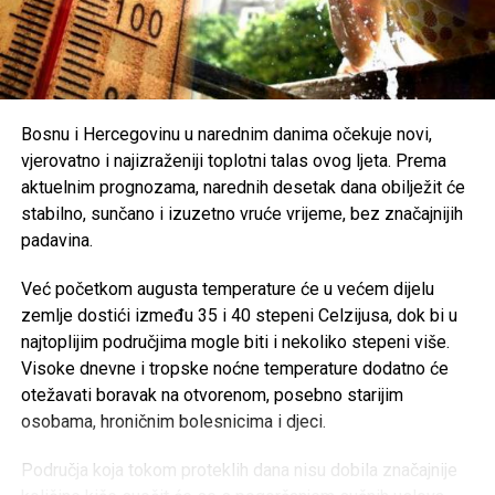
Poseban oprez savjetuje se
starijim osobama, djeci,
hroničnim bolesnicima i svima koji rade na otvorenom
,
uz preporuku da se pridržavaju savjeta ljekara i, ukoliko je
moguće, borave u rashlađenim prostorijama tokom
najtoplijeg dijela dana.
Bosnu i Hercegovinu u narednim danima očekuje novi,
vjerovatno i najizraženiji toplotni talas ovog ljeta. Prema
Post
Share
Share
aktuelnim prognozama, narednih desetak dana obilježit će
stabilno, sunčano i izuzetno vruće vrijeme, bez značajnijih
Tweet
Share
padavina.
Mail
Već početkom augusta temperature će u većem dijelu
zemlje dostići između 35 i 40 stepeni Celzijusa, dok bi u
najtoplijim područjima mogle biti i nekoliko stepeni više.
Visoke dnevne i tropske noćne temperature dodatno će
otežavati boravak na otvorenom, posebno starijim
osobama, hroničnim bolesnicima i djeci.
Područja koja tokom proteklih dana nisu dobila značajnije