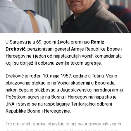
Mail
U Sarajevu je u 69. godini života preminuo
Ramiz
Dreković
, penzionisani general Armije Republike Bosne i
Hercegovine i jedan od najistaknutijih vojnih komandanata
koji su obilježili odbranu zemlje tokom agresije.
Dreković je rođen 10. maja 1957. godine u Tutinu. Vojno
obrazovanje stekao je na Vojnoj akademiji u Beogradu,
nakon čega je službovao u Jugoslavenskoj narodnoj armiji.
Početkom agresije na Bosnu i Hercegovinu napustio je
JNA i stavio se na raspolaganje Teritorijalnoj odbrani
Republike Bosne i Hercegovine.
Tokom ratnih godina obavljao je niz najodgovornijih vojnih
dužnosti. Bio je prvi komandant
Petog korpusa Armije