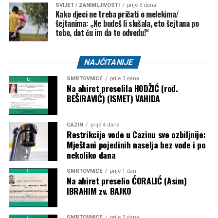
SVIJET / ZANIMLJIVOSTI
prije 3 dana
Kako djeci ne treba pričati o melekima/
šejtanima: „Ne budeš li slušala, eto šejtana po
tebe, dat ću im da te odvedu!“
NAJČITANIJE
SMRTOVNICE
prije 3 dana
Na ahiret preselila HODŽIĆ (rođ.
BEŠIRAVIĆ) (ISMET) VAHIDA
CAZIN
prije 4 dana
Restrikcije vode u Cazinu sve ozbiljnije:
Mještani pojedinih naselja bez vode i po
nekoliko dana
SMRTOVNICE
prije 1 dan
Na ahiret preselio ĆORALIĆ (Asim)
IBRAHIM zv. BAJKO
SMRTOVNICE
prije 3 dana