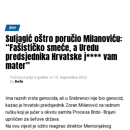
BIH
Suljagić oštro poručio Milanoviću:
“Fašističko smeće, a Uredu
predsjednika Hrvatske j**** vam
mater”
Published
prije 4 godine
on
13. Septembra 2022.
By
Bella
Ima raznih vrsta genocida, ali u Srebrenici nije bio genocid,
kazao je hrvatski predsjednik Zoran Milanović na radnom
ručku koji je jučer u okviru samita Procesa Brdo- Brijuni
upriličen za šefove država.
Na ovu vijest je oštro reagirao direktor Memorijalnog