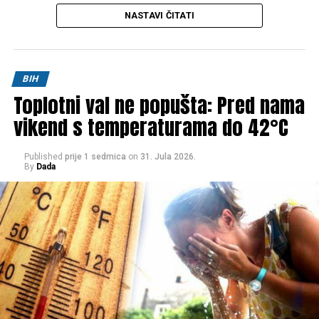
NASTAVI ČITATI
Post
Share
Share
BIH
Toplotni val ne popušta: Pred nama
Tweet
Share
vikend s temperaturama do 42°C
Mail
Published
prije 1 sedmica
on
31. Jula 2026.
By
Dada