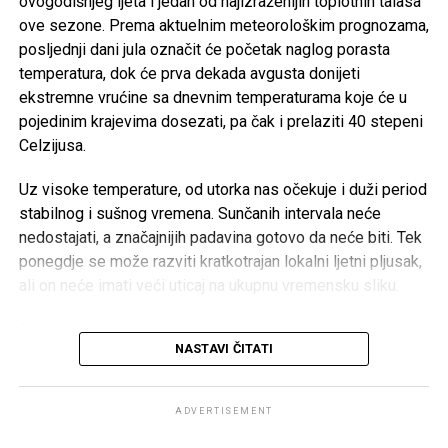
ovogodišnjeg ljeta i jedan od najizraženijih toplotnih talasa
jednom je pokazala koliko je važno njegovati kulturu
ove sezone. Prema aktuelnim meteorološkim prognozama,
empatije, poštovanja i odgovornosti, posebno u trenucima
posljednji dani jula označit će početak naglog porasta
kada cijela zajednica dijeli bol zbog nenadoknadivog
temperatura, dok će prva dekada avgusta donijeti
gubitka.
ekstremne vrućine sa dnevnim temperaturama koje će u
pojedinim krajevima dosezati, pa čak i prelaziti 40 stepeni
Celzijusa.
Post
Share
Share
Uz visoke temperature, od utorka nas očekuje i duži period
Tweet
Share
stabilnog i sušnog vremena. Sunčanih intervala neće
nedostajati, a značajnijih padavina gotovo da neće biti. Tek
ponegdje se može razviti kratkotrajan lokalni ljetni pljusak,
Mail
ali on neće imati veći uticaj na ukupnu vremensku sliku.
Posebno će neugodne postati noći. Iako se dani
NASTAVI ČITATI
postepeno skraćuju, temperature će nastaviti rasti, pa će
noćne vrijednosti biti osjetno više nego prethodnih dana. U
gradskim sredinama očekuju se tople, sparne i teške noći,
ADVERTISEMENT
što će mnogima otežavati odmor i san.