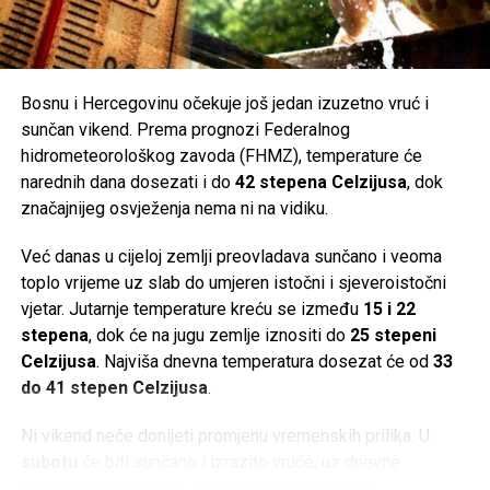
Bosnu i Hercegovinu očekuje još jedan izuzetno vruć i
sunčan vikend. Prema prognozi Federalnog
hidrometeorološkog zavoda (FHMZ), temperature će
narednih dana dosezati i do
42 stepena Celzijusa
, dok
značajnijeg osvježenja nema ni na vidiku.
Već danas u cijeloj zemlji preovladava sunčano i veoma
toplo vrijeme uz slab do umjeren istočni i sjeveroistočni
vjetar. Jutarnje temperature kreću se između
15 i 22
stepena
, dok će na jugu zemlje iznositi do
25 stepeni
Celzijusa
. Najviša dnevna temperatura dosezat će od
33
do 41 stepen Celzijusa
.
Ni vikend neće donijeti promjenu vremenskih prilika. U
subotu
će biti sunčano i izrazito vruće, uz dnevne
temperature od
33 do 40 stepeni
, dok će se u