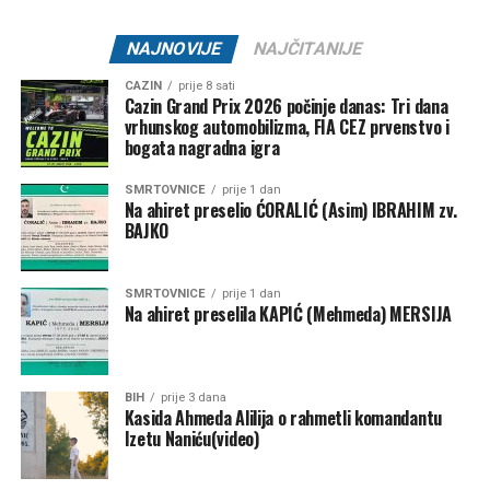
NAJNOVIJE
NAJČITANIJE
CAZIN
prije 8 sati
Cazin Grand Prix 2026 počinje danas: Tri dana
vrhunskog automobilizma, FIA CEZ prvenstvo i
bogata nagradna igra
SMRTOVNICE
prije 1 dan
Na ahiret preselio ĆORALIĆ (Asim) IBRAHIM zv.
BAJKO
SMRTOVNICE
prije 1 dan
Na ahiret preselila KAPIĆ (Mehmeda) MERSIJA
BIH
prije 3 dana
Kasida Ahmeda Alilija o rahmetli komandantu
Izetu Naniću(video)