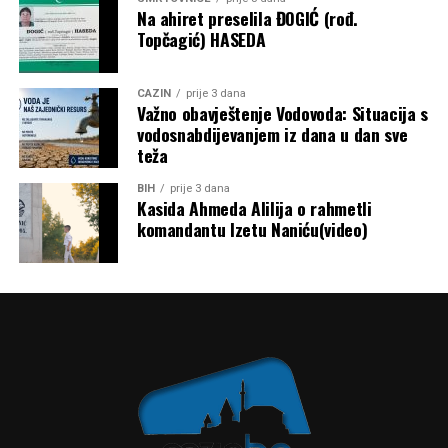
Na ahiret preselila ĐOGIĆ (rođ.
Topčagić) HASEDA
CAZIN
prije 3 dana
Važno obavještenje Vodovoda: Situacija s
vodosnabdijevanjem iz dana u dan sve
teža
BIH
prije 3 dana
Kasida Ahmeda Alilija o rahmetli
komandantu Izetu Naniću(video)