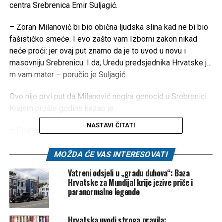
centra Srebrenica Emir Suljagić.
– Zoran Milanović bi bio obična ljudska slina kad ne bi bio
fašističko smeće. I evo zašto vam Izborni zakon nikad
neće proći: jer ovaj put znamo da je to uvod u novu i
masovniju Srebrenicu. I da, Uredu predsjednika Hrvatske j…
m vam mater – poručio je Suljagić.
Ovo nije prvi put da Milanović negira genocid u Srebrenici.
Krajem prošle godine kazao je:
NASTAVI ČITATI
– Postoje genocidi i genocidi, postoji genocid nad
Židovima, postoji genocid u Ruandi, postoji genocid u
Srebrenici, odnosno jedan događaj je definiran kao
MOŽDA ĆE VAS INTERESOVATI
genocid. A genocid ima vrlo širok raspon. Postoji
Vatreni odsjeli u „gradu duhova“: Baza
Jasenovac. Nije sve isto, kao što ni svaka žrtva nije ista. Ta
Hrvatske za Mundijal krije jezive priče i
priča da je svaka žrtva ista, ni govora. Ne želite da je svaka
paranormalne legende
žrtva ista. Najbolje je reći da je sve isto. Nije.
Hrvatska uvodi stroga pravila: