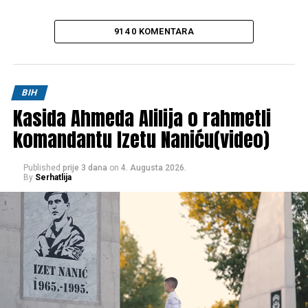
914 0 KOMENTARA
BIH
Kasida Ahmeda Alilija o rahmetli
komandantu Izetu Naniću(video)
Published
prije 3 dana
on
4. Augusta 2026.
By
Serhatlija